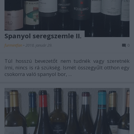
Spanyol seregszemle II.
furmintfan
•
2018. január 29.
0
Túl hosszú bevezetőt nem tudnék vagy szeretnék
írni, nincs is rá szükség. Ismét összegyűlt otthon egy
csokorra való spanyol bor, ...