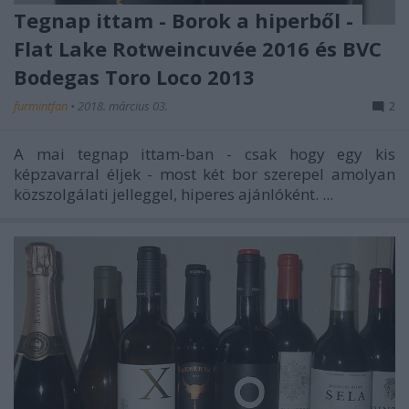
Tegnap ittam - Borok a hiperből -
Flat Lake Rotweincuvée 2016 és BVC
Bodegas Toro Loco 2013
furmintfan
•
2018. március 03.
2
A mai tegnap ittam-ban - csak hogy egy kis
képzavarral éljek - most két bor szerepel amolyan
közszolgálati jelleggel, hiperes ajánlóként. ...