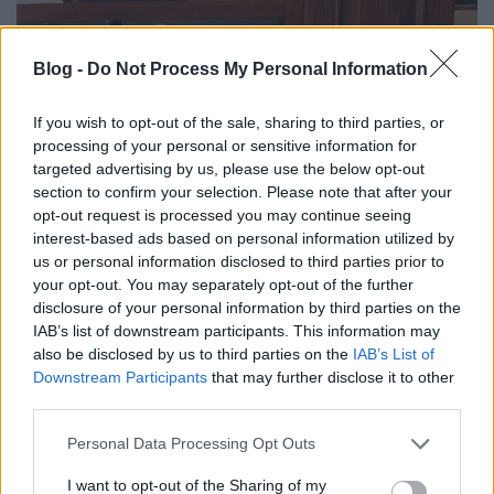
Blog -
Do Not Process My Personal Information
If you wish to opt-out of the sale, sharing to third parties, or
processing of your personal or sensitive information for
targeted advertising by us, please use the below opt-out
section to confirm your selection. Please note that after your
opt-out request is processed you may continue seeing
interest-based ads based on personal information utilized by
us or personal information disclosed to third parties prior to
your opt-out. You may separately opt-out of the further
Spanyol chardonnay körkép a Vino
disclosure of your personal information by third parties on the
IAB’s list of downstream participants. This information may
Castillo-ban
also be disclosed by us to third parties on the
IAB’s List of
furmintfan
•
2020. augusztus 15.
0
Downstream Participants
that may further disclose it to other
third parties.
Spanyolországról elsősorban nem a fehérborok és
Please note that this website/app uses one or more Google
Personal Data Processing Opt Outs
pláne nem a chardonnay jut a borkedvelők eszébe,
services and may gather and store information including but
de az a helyzet, hogy az egész világon elterjedt ...
not limited to your visit or usage behaviour. You may click to
I want to opt-out of the Sharing of my