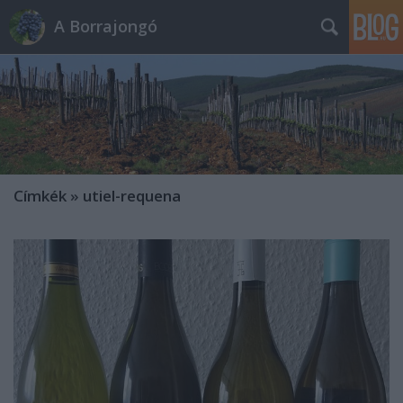
A Borrajongó
Címkék
»
utiel-requena