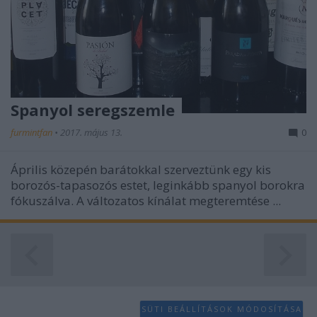
Spanyol seregszemle
furmintfan
•
2017. május 13.
0
Április közepén barátokkal szerveztünk egy kis
borozós-tapasozós estet, leginkább spanyol borokra
fókuszálva. A változatos kínálat megteremtése ...
SÜTI BEÁLLÍTÁSOK MÓDOSÍTÁSA