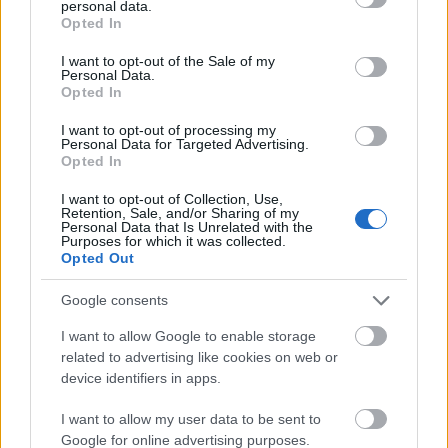
personal data.
grant or deny consent to Google and its third-party tags to
Opted In
use your data for below specified purposes in below Google
consent section.
I want to opt-out of the Sale of my
Personal Data.
Opted In
I want to opt-out of processing my
Personal Data for Targeted Advertising.
Opted In
I want to opt-out of Collection, Use,
Retention, Sale, and/or Sharing of my
Personal Data that Is Unrelated with the
Purposes for which it was collected.
Opted Out
Google consents
I want to allow Google to enable storage
Novemberi spanyolországi
related to advertising like cookies on web or
boremlékek
device identifiers in apps.
furmintfan
•
2019. november 16.
0
I want to allow my user data to be sent to
Google for online advertising purposes.