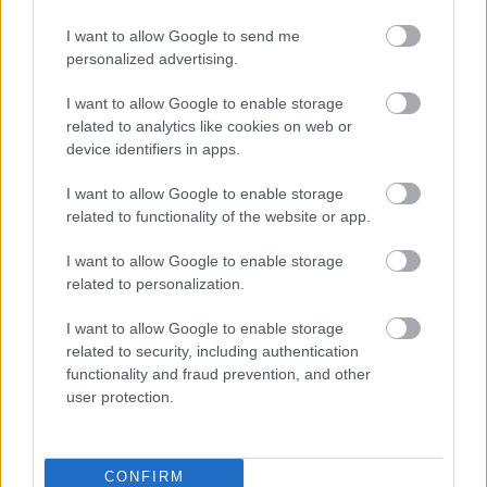
November elején pár napot Spanyolországban
töltöttem, ahol természetesen spanyol borokat is
I want to allow Google to send me
personalized advertising.
kóstoltam. Igyekeztem a jól ismert borvidékek
mellett a ...
I want to allow Google to enable storage
related to analytics like cookies on web or
device identifiers in apps.
I want to allow Google to enable storage
related to functionality of the website or app.
I want to allow Google to enable storage
related to personalization.
I want to allow Google to enable storage
related to security, including authentication
functionality and fraud prevention, and other
user protection.
Fiesta de Vino ráhangolódás
CONFIRM