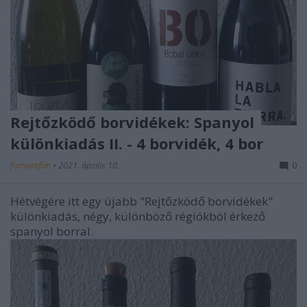
Rejtőzködő borvidékek: Spanyol
különkiadás II. - 4 borvidék, 4 bor
furmintfan
•
2021. április 10.
0
Hétvégére itt egy újabb "Rejtőzködő borvidékek"
különkiadás, négy, különböző régiókból érkező
spanyol borral.