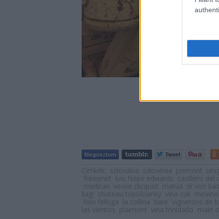
authenti
Címkék:
szlovákia
szlovénia
piemont
uru
freixenet
luis felipe edwards
casillero del 
madiran
veuve clicquot
matua
dr.von ba
luigi
chateau topolcianky
vina cuk
movino
livio felluga
la collina
tiare
vignerons de 
las vientos
plaimont
vina trinidado
main d