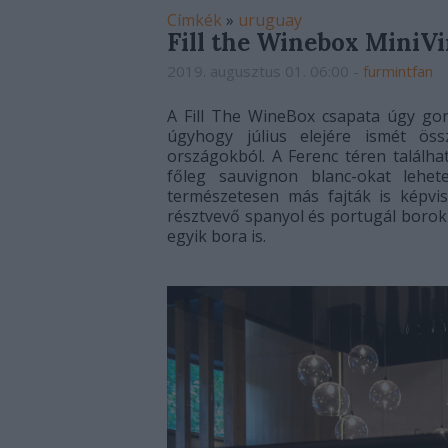
Címkék
»
uruguay
Fill the Winebox MiniVin
2019. augusztus 01. 06:00
-
furmintfan
A Fill The WineBox csapata úgy gond
úgyhogy július elejére ismét ös
országokból. A Ferenc téren találha
főleg sauvignon blanc-okat lehete
természetesen más fajták is képvi
résztvevő spanyol és portugál borok
egyik bora is.