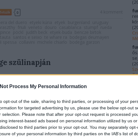
(
2
fu
4
komment
Tetszik
0
re
kós
bera del duero
etyeki kúria
etyek
burgenland
uruguay
(
2
raszthy
friuli
veneto
douro
casablanca
stumpf
rueda
 pince
pöckl
judith beck
etyek-buda
bencze birtok
Cr
tauta
santos e seixo
te whare ra
bodegas deumayen
Mé
di spessa
collavini
michele chiarlo
bodega garzon
fu
ős
se
ge szülinapján
(
2
Sz
Ta
20
n, a presztízsbor pedig különösképpen kulturális termék,
Not Process My Personal Information
me
lmek, előítéletek, vágyak és szándékok egyvelege, értéke
kí
olikus, fogyasztása társadalmi hovatartozást jelöl. Aki az
Fu
to opt-out of the sale, sharing to third parties, or processing of your per
tozni, az azt issza , amit az elit
” í
rja Váncsa István, az
Tr
formation for targeted advertising by us, please use the below opt-out s
 a legjobb magyar nyelvű
szakácskönyvében
aminél
le
r selection. Please note that after your opt-out request is processed y
 én biztosan nem tudnék írni, a Wineage nemrégiben
Ác
eing interest-based ads based on personal information utilized by us or
zedik születésnapi partijának beszámolója
na
disclosed to third parties prior to your opt-out. You may separately opt-
 nagy sarkítás a
kereskedés
ikonikus boraira
pa
rás keretét, mivel tényleg volt mód ezeken kívül is a
losure of your personal information by third parties on the IAB’s list of
(
2