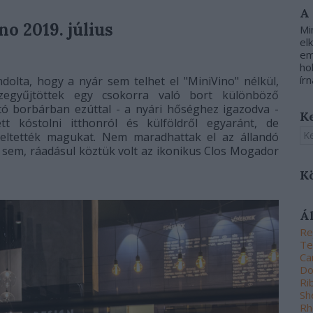
A
o 2019. július
Mi
el
em
ho
írn
olta, hogy a nyár sem telhet el "MiniVino" nélkül,
szegyűjtöttek egy csokorra való bort különböző
tó borbárban ezúttal - a nyári hőséghez igazodva -
K
tt kóstolni itthonról és külföldről egyaránt, de
seltették magukat. Nem maradhattak el az állandó
 sem, ráadásul köztük volt az ikonikus Clos Mogador
K
Á
Re
Te
Ca
Do
Ri
Sh
Rh