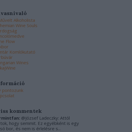
lvasnivaló
Művelt Alkoholista
hemian Wine Souls
rdogság
ncolómedve
ne Flow
kbor
ntár Komlókutató
rbúvár
ngarian Wines
kajWine
nformáció
y pontozunk
pcsolat
riss kommentek
rmintfan:
@József Ladeczky: Attól
rtok, hogy semmit. Ez egyébként is egy
csó bor, és nem is érlelésre s...