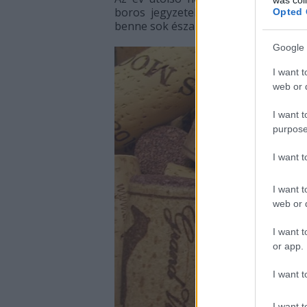
boros jegyzetek, úgyhogy még a köt
Opted 
benne sok észak-olasz bor, egy kis sz
Google 
I want t
web or d
I want t
purpose
I want 
I want t
web or d
I want t
or app.
I want t
I want t