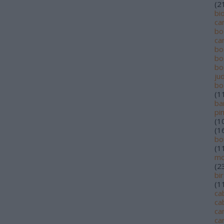
(
2
bi
ca
bo
ca
bo
bo
bo
jud
bo
(
1
ba
pi
(
1
(
1
bo
(
1
mo
(
2
bi
(
1
ca
ca
ca
ca