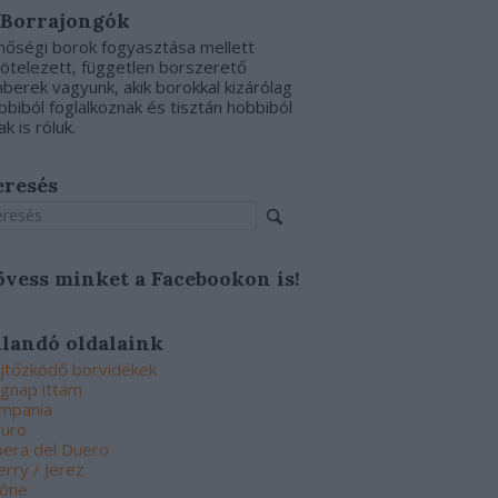
 Borrajongók
nőségi borok fogyasztása mellett
kötelezett, független borszerető
berek vagyunk, akik borokkal kizárólag
bbiból foglalkoznak és tisztán hobbiból
ak is róluk.
eresés
övess minket a Facebookon is!
llandó oldalaink
jtőzködő borvidékek
gnap ittam
mpania
uro
bera del Duero
erry / Jerez
ône