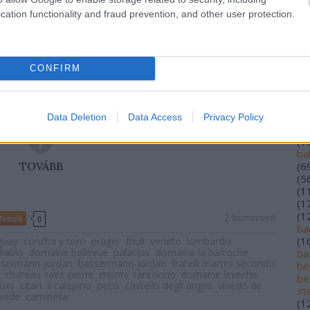
(
1
cation functionality and fraud prevention, and other user protection.
(
5
(
1
alf
(
1
lo
CONFIRM
an
ár
(
2
au
Data Deletion
Data Access
Privacy Policy
ba
(
1
ba
(
6
TOVÁBB
(
5
(
1
(
1
(
1
2
komment
Tetszik
0
ba
(
1
guay
concha y toro
prager
friuli
veneto
lombardia
diablo
domaine bellevue
palacios
domaine la barroche
bas
ssermann-jordan
bassermann-jordan
fratelli martini secondo
bé
chateau saint-pierre
monte santoccio
domaine leveche
be
buxy
citari
il calepino
pecis
castello degli angeli
vinedo de
st
ivide
caminella
(
1