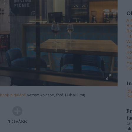
O
A 
Bo
Bo
Tá
Wi
So
Ko
Sö
Hu
To
I
Íg
book-oldaláról
vettem kölcsön, fotó: Hubai Orsi)
Ka
F
fu
TOVÁBB
ta
ol