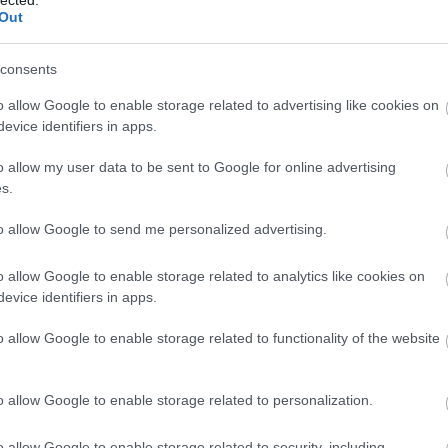
20
elező évzáró mix elé is jut egy külföldi egyveleg,
Out
20
lovén és szlovák részleg, miegymás...
To
consents
F
o allow Google to enable storage related to advertising like cookies on
RS
evice identifiers in apps.
be
At
o allow my user data to be sent to Google for online advertising
be
s.
to allow Google to send me personalized advertising.
C
19
o allow Google to enable storage related to analytics like cookies on
19
evice identifiers in apps.
20
20
o allow Google to enable storage related to functionality of the website
(
3
20
(
2
20
o allow Google to enable storage related to personalization.
(
1
(
7
o allow Google to enable storage related to security, including