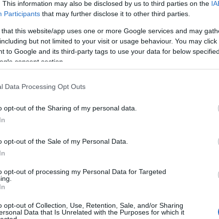
ésre, mégis ezeknek a boroknak a lenyomata maradt
. This information may also be disclosed by us to third parties on the
IA
Bu
bben bennem, így még hetek múlva is képes vagyok
Participants
that may further disclose it to other third parties.
Zs
vid összefoglalót prezentálni.
 that this website/app uses one or more Google services and may gath
Kü
including but not limited to your visit or usage behaviour. You may click 
90
 to Google and its third-party tags to use your data for below specifi
Bo
ogle consent section.
Ce
Ri
Th
l Data Processing Opt Outs
TOVÁBB
We
o opt-out of the Sharing of my personal data.
In
A
Szólj hozzá!
Tetszik
0
20
20
o opt-out of the Sale of my Personal Data.
rnet sauvignon
jégbor
uruguay
errazuriz
riesling
napa
-völgy
stags leap
henry of pelham
20
In
20
20
to opt-out of processing my Personal Data for Targeted
20
ing.
4
20
In
20
20
o opt-out of Collection, Use, Retention, Sale, and/or Sharing
20
ersonal Data that Is Unrelated with the Purposes for which it
elszaporodtak a külön posztba nem öntött külföldi
lected.