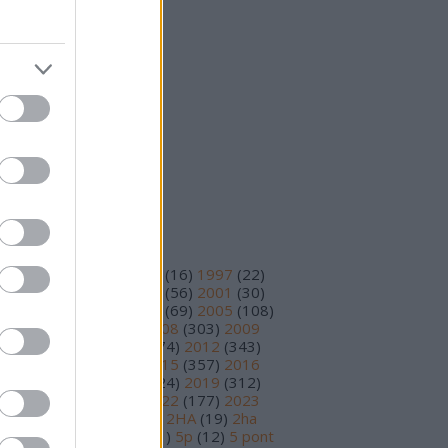
25 október
(
15
)
25 szeptember
(
14
)
vább
...
eedek
S 2.0
jegyzések
,
kommentek
om
jegyzések
,
kommentek
ímkék
93
(
11
)
1995
(
12
)
1996
(
16
)
1997
(
22
)
98
(
14
)
1999
(
48
)
2000
(
56
)
2001
(
30
)
02
(
56
)
2003
(
97
)
2004
(
69
)
2005
(
108
)
06
(
195
)
2007
(
251
)
2008
(
303
)
2009
78
)
2010
(
230
)
2011
(
374
)
2012
(
343
)
13
(
391
)
2014
(
210
)
2015
(
357
)
2016
89
)
2017
(
359
)
2018
(
324
)
2019
(
312
)
20
(
199
)
2021
(
219
)
2022
(
177
)
2023
17
)
2024
(
81
)
2025
(
30
)
2HA
(
19
)
2ha
5
)
3 pont
(
15
)
4 pont
(
81
)
5p
(
12
)
5 pont