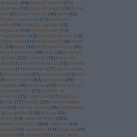
1
)
bikavér
(
64
)
billecart salmon
(
11
)
odinamika
(
16
)
birgit eichinger
(
13
)
blank
nvas
(
27
)
blaufrankisch
(
48
)
bock
(
42
)
degas aragonesas
(
13
)
bodegas
mpillo
(
10
)
bodegas castano
(
13
)
degas lan
(
19
)
bodegas naia
(
10
)
degas paniza
(
10
)
bodegas protos
(
10
)
degas roda
(
11
)
bodó józsef
(
18
)
bodó
it
(
24
)
bodri
(
16
)
bodrogkeresztúr
(
32
)
drog borműhely
(
38
)
böjt
(
20
)
bolgheri
1
)
bolyki
(
32
)
bomboly
(
18
)
borászok
rátja
(
13
)
borászok borásza
(
15
)
borbély
ncészet
(
11
)
bordeaux
(
71
)
borfesztivál
0
)
bortársaság
(
67
)
bortolomiol
(
12
)
bott
65
)
bott frigyes
(
87
)
bott pince
(
39
)
urgogne
(
40
)
brancaia
(
15
)
breitenbach
1
)
bründlmayer
(
19
)
brunello di
ntalcino
(
15
)
budai zöld
(
17
)
bujdosó
3
)
bükk
(
17
)
bukolyi
(
29
)
bukolyi családi
rtok
(
16
)
bukolyi marcell
(
28
)
burgenland
13
)
burgundia
(
120
)
bussay
(
33
)
bernet
(
14
)
cabernet franc
(
253
)
bernet sauvignon
(
264
)
california
(
14
)
mpania
(
13
)
carastelec
(
13
)
carignan
(
25
)
rignena
(
10
)
carinena
(
11
)
carpe diem