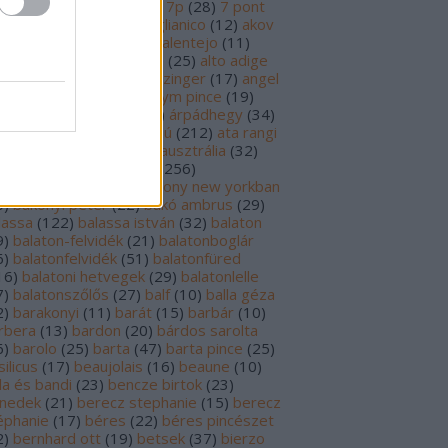
69
)
6p
(
26
)
6 pont
(
127
)
7p
(
28
)
7 pont
6
)
8p
(
21
)
8 pont
(
17
)
aglianico
(
12
)
akov
0
)
albariño
(
28
)
aldi
(
12
)
alentejo
(
11
)
öld
(
25
)
alión
(
18
)
alsace
(
25
)
alto adige
6
)
alves de sousa
(
13
)
alzinger
(
17
)
angel
renzo cachazo
(
11
)
anonym pince
(
19
)
tinori
(
51
)
argentína
(
28
)
árpádhegy
(
34
)
vay
(
39
)
ascheri
(
19
)
aszú
(
212
)
ata rangi
9
)
áts
(
11
)
auslese
(
15
)
ausztrália
(
32
)
sztria
(
223
)
badacsony
(
256
)
dacsonyörs
(
17
)
badacsony new yorkban
0
)
bakonyi péter
(
22
)
bakó ambrus
(
29
)
lassa
(
122
)
balassa istván
(
32
)
balaton
9
)
balaton-felvidék
(
21
)
balatonboglár
6
)
balatonfelvidék
(
51
)
balatonfüred
16
)
balatoni hetvegek
(
29
)
balatonlelle
7
)
balatonszőlős
(
27
)
balf
(
10
)
balla géza
2
)
barakonyi
(
11
)
barát
(
15
)
barbár
(
10
)
rbera
(
13
)
bardon
(
20
)
bárdos sarolta
6
)
barolo
(
25
)
barta
(
47
)
barta pince
(
25
)
ilicus
(
17
)
beaujolais
(
16
)
beaune
(
10
)
la és bandi
(
23
)
bencze birtok
(
23
)
nedek
(
21
)
berecz stephanie
(
15
)
berecz
éphanie
(
17
)
béres
(
22
)
béres pincészet
2
)
bernhard ott
(
19
)
betsek
(
37
)
bierzo