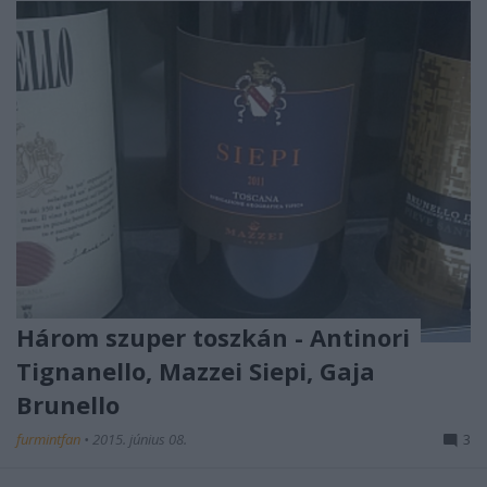
Három szuper toszkán - Antinori
Tignanello, Mazzei Siepi, Gaja
Brunello
furmintfan
•
2015. június 08.
3