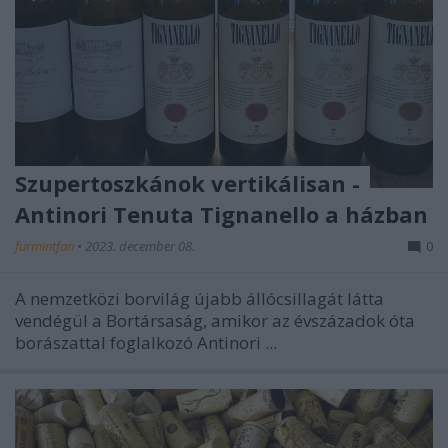
Szupertoszkánok vertikálisan -
Antinori Tenuta Tignanello a házban
furmintfan
•
2023. december 08.
0
A nemzetközi borvilág újabb állócsillagát látta
vendégül a Bortársaság, amikor az évszázadok óta
borászattal foglalkozó Antinori ...