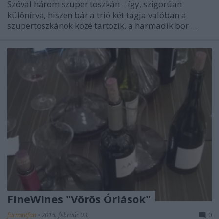
Szóval három szuper toszkán ...így, szigorúan
különírva, hiszen bár a trió két tagja valóban a
szupertoszkánok közé tartozik, a harmadik bor ...
FineWines "Vörös Óriások"
furmintfan
•
2015. február 03.
0