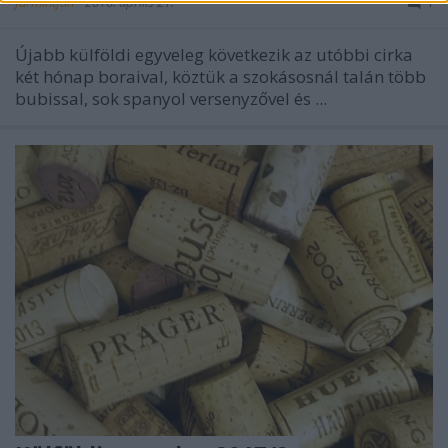
furmintfan
•
2018. április 21.
1
Újabb külföldi egyveleg következik az utóbbi cirka
két hónap boraival, köztük a szokásosnál talán több
bubissal, sok spanyol versenyzővel és ...