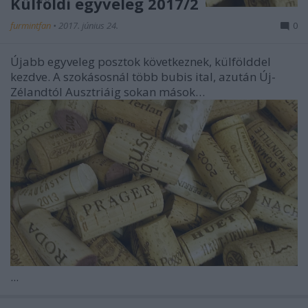
Külföldi egyveleg 2017/2
furmintfan
•
2017. június 24.
0
Újabb egyveleg posztok következnek, külfölddel
kezdve. A szokásosnál több bubis ital, azután Új-
Zélandtól Ausztriáig sokan mások…
...