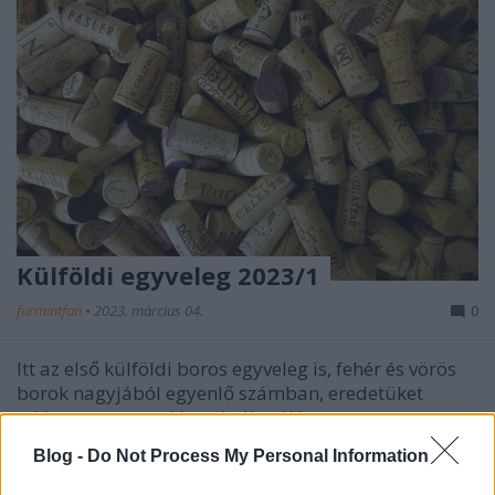
Külföldi egyveleg 2023/1
furmintfan
•
2023. március 04.
0
Itt az első külföldi boros egyveleg is, fehér és vörös
borok nagyjából egyenlő számban, eredetüket
tekintve a spanyol borokról szóló ...
Blog -
Do Not Process My Personal Information