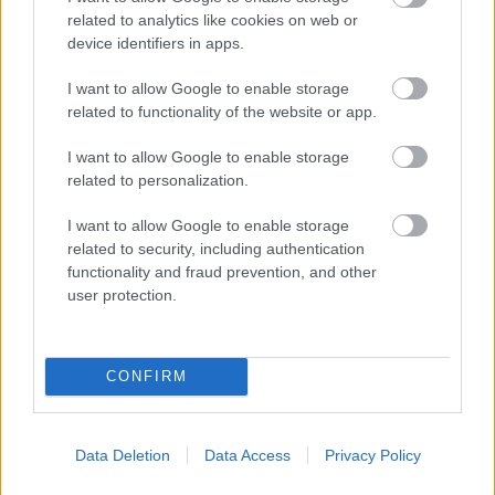
Az év végéhez közeledve az ünnepek előtt még egy
related to analytics like cookies on web or
kerek évforduló is alkalmat adott egy kis borozásra.
device identifiers in apps.
Karácsony előtt ünnepeltem a 40. ...
I want to allow Google to enable storage
related to functionality of the website or app.
I want to allow Google to enable storage
related to personalization.
I want to allow Google to enable storage
related to security, including authentication
functionality and fraud prevention, and other
user protection.
CONFIRM
Külföldi egyveleg 2018/2
Data Deletion
Data Access
Privacy Policy