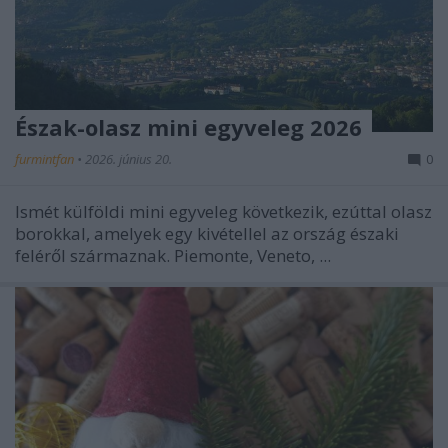
Észak-olasz mini egyveleg 2026
furmintfan
•
2026. június 20.
0
Ismét külföldi mini egyveleg következik, ezúttal olasz
borokkal, amelyek egy kivétellel az ország északi
feléről származnak. Piemonte, Veneto, ...