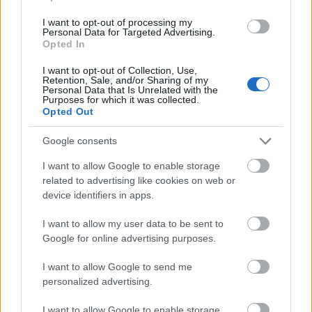
I want to opt-out of processing my
Personal Data for Targeted Advertising.
Opted In
I want to opt-out of Collection, Use,
Retention, Sale, and/or Sharing of my
Personal Data that Is Unrelated with the
Purposes for which it was collected.
Opted Out
Google consents
I want to allow Google to enable storage
related to advertising like cookies on web or
device identifiers in apps.
I want to allow my user data to be sent to
Google for online advertising purposes.
Évfordulók - 2011-es borok a
nappaliban
I want to allow Google to send me
personalized advertising.
furmintfan
•
2021. december 28.
2
I want to allow Google to enable storage