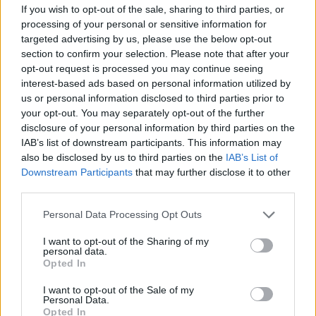
If you wish to opt-out of the sale, sharing to third parties, or
processing of your personal or sensitive information for
targeted advertising by us, please use the below opt-out
section to confirm your selection. Please note that after your
opt-out request is processed you may continue seeing
interest-based ads based on personal information utilized by
us or personal information disclosed to third parties prior to
your opt-out. You may separately opt-out of the further
disclosure of your personal information by third parties on the
IAB’s list of downstream participants. This information may
also be disclosed by us to third parties on the
IAB’s List of
Downstream Participants
that may further disclose it to other
third parties.
Úttörőből ikon - Antinori Tignanello
Please note that this website/app uses one or more Google
Personal Data Processing Opt Outs
2012
services and may gather and store information including but
not limited to your visit or usage behaviour. You may click to
I want to opt-out of the Sharing of my
furmintfan
•
2022. december 22.
0
personal data.
grant or deny consent to Google and its third-party tags to
Opted In
use your data for below specified purposes in below Google
A Tignanello nem csupán az Antinori borbirodalom
consent section.
I want to opt-out of the Sale of my
egyik fontos bora, hanem mára önálló márkanévvé
Personal Data.
nőtte ki magát. Ha szupertoszkán borokról esik ...
Opted In