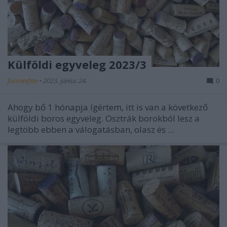
Külföldi egyveleg 2023/3
furmintfan
•
2023. június 24.
0
Ahogy bő 1 hónapja ígértem, itt is van a következő
külföldi boros egyveleg. Osztrák borokból lesz a
legtöbb ebben a válogatásban, olasz és ...