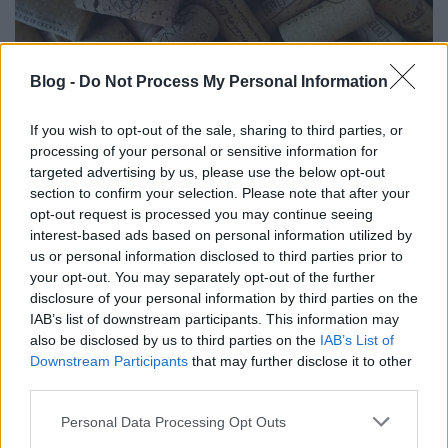
Blog -
Do Not Process My Personal Information
If you wish to opt-out of the sale, sharing to third parties, or
Külföldi egyveleg 2022/2
processing of your personal or sensitive information for
targeted advertising by us, please use the below opt-out
furmintfan
•
2022. június 04.
0
section to confirm your selection. Please note that after your
opt-out request is processed you may continue seeing
Összegyűlt egy újabb csokorra való külföldi borról
interest-based ads based on personal information utilized by
szóló kóstolójegyzet. Tavasszal Olaszországban és
us or personal information disclosed to third parties prior to
Spanyolországban is jártam, így ha az ...
your opt-out. You may separately opt-out of the further
disclosure of your personal information by third parties on the
IAB’s list of downstream participants. This information may
also be disclosed by us to third parties on the
IAB’s List of
Downstream Participants
that may further disclose it to other
third parties.
Please note that this website/app uses one or more Google
Personal Data Processing Opt Outs
services and may gather and store information including but