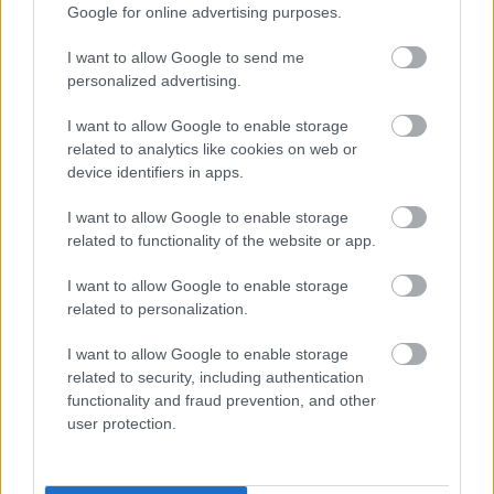
Google for online advertising purposes.
I want to allow Google to send me
personalized advertising.
I want to allow Google to enable storage
related to analytics like cookies on web or
device identifiers in apps.
I want to allow Google to enable storage
Ami tavalyról kimaradt - külföldi
related to functionality of the website or app.
egyveleg - vörösek
I want to allow Google to enable storage
related to personalization.
furmintfan
•
2016. március 14.
0
I want to allow Google to enable storage
A
múltkori
fehér egyveleg után jöjjön a vörös sereg.
related to security, including authentication
Jellemzően rövid jegyzetek, a pontszámok után a
functionality and fraud prevention, and other
kóstolás hónapja szerepel zárójelben.
user protection.