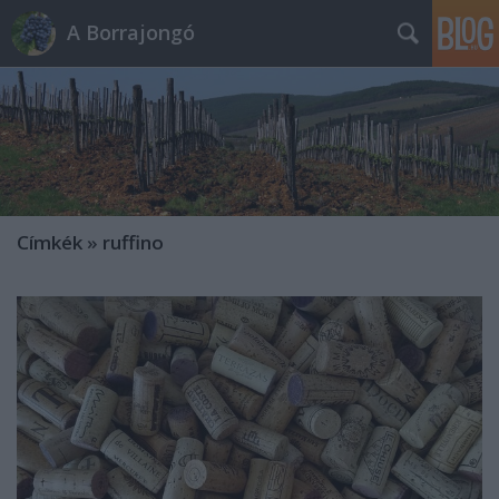
A Borrajongó
Címkék
»
ruffino