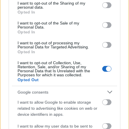
not limited to your visit or usage behaviour. You may click to
I want to opt-out of the Sharing of my
personal data.
grant or deny consent to Google and its third-party tags to
Opted In
use your data for below specified purposes in below Google
consent section.
I want to opt-out of the Sale of my
Personal Data.
Opted In
I want to opt-out of processing my
Personal Data for Targeted Advertising.
Külföldi egyveleg 2018/3
Opted In
furmintfan
•
2018. június 10.
0
I want to opt-out of Collection, Use,
Retention, Sale, and/or Sharing of my
Personal Data that Is Unrelated with the
Purposes for which it was collected.
A magyar után itt a külföldi egyveleg is, az áprilisi-
Opted Out
májusi felhozatallal, ezúttal határozott fehér
dominanciával, plusz néhány bubis borral a ...
Google consents
I want to allow Google to enable storage
related to advertising like cookies on web or
device identifiers in apps.
I want to allow my user data to be sent to