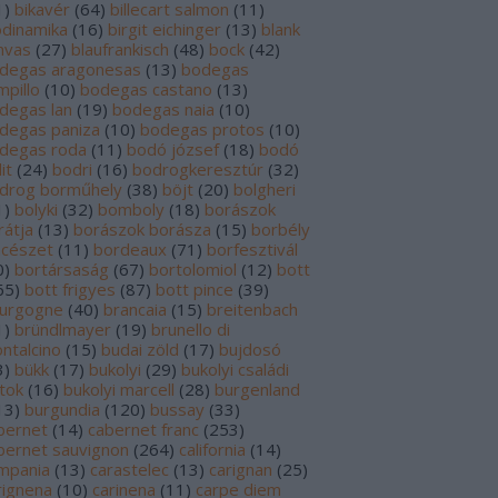
1
)
bikavér
(
64
)
billecart salmon
(
11
)
odinamika
(
16
)
birgit eichinger
(
13
)
blank
nvas
(
27
)
blaufrankisch
(
48
)
bock
(
42
)
degas aragonesas
(
13
)
bodegas
mpillo
(
10
)
bodegas castano
(
13
)
degas lan
(
19
)
bodegas naia
(
10
)
degas paniza
(
10
)
bodegas protos
(
10
)
degas roda
(
11
)
bodó józsef
(
18
)
bodó
it
(
24
)
bodri
(
16
)
bodrogkeresztúr
(
32
)
drog borműhely
(
38
)
böjt
(
20
)
bolgheri
1
)
bolyki
(
32
)
bomboly
(
18
)
borászok
rátja
(
13
)
borászok borásza
(
15
)
borbély
ncészet
(
11
)
bordeaux
(
71
)
borfesztivál
0
)
bortársaság
(
67
)
bortolomiol
(
12
)
bott
65
)
bott frigyes
(
87
)
bott pince
(
39
)
urgogne
(
40
)
brancaia
(
15
)
breitenbach
1
)
bründlmayer
(
19
)
brunello di
ntalcino
(
15
)
budai zöld
(
17
)
bujdosó
3
)
bükk
(
17
)
bukolyi
(
29
)
bukolyi családi
rtok
(
16
)
bukolyi marcell
(
28
)
burgenland
13
)
burgundia
(
120
)
bussay
(
33
)
bernet
(
14
)
cabernet franc
(
253
)
bernet sauvignon
(
264
)
california
(
14
)
mpania
(
13
)
carastelec
(
13
)
carignan
(
25
)
rignena
(
10
)
carinena
(
11
)
carpe diem