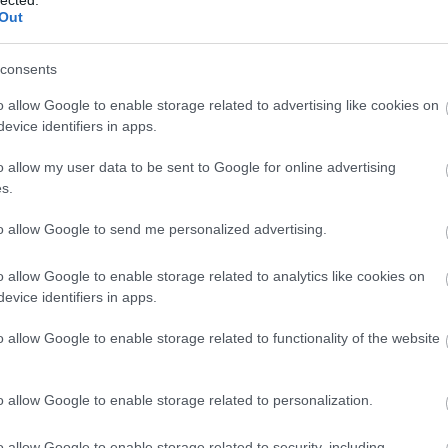
20
telek után következtek a komolyabb a fahordós
Out
20
 jegyében cava-kkal zártuk a kóstolót. A borok és
To
teremből érkeztek a karibi konyha fogásai.
consents
F
o allow Google to enable storage related to advertising like cookies on
RS
evice identifiers in apps.
be
TOVÁBB
At
o allow my user data to be sent to Google for online advertising
be
s.
Szólj hozzá!
Tetszik
0
to allow Google to send me personalized advertising.
C
15
cava
2016
navarra
2018
penedes
hoya de cadenas
19
na
vicente gandia
el grillo y la luna
vino castillo
chivite
o allow Google to enable storage related to analytics like cookies on
egas piedemonte
19
evice identifiers in apps.
20
20
o allow Google to enable storage related to functionality of the website
(
3
19-ben II.
20
(
2
20
o allow Google to enable storage related to personalization.
(
1
okás, hogy több társasággal is összejövünk koccintani,
(
1
re sok ilyen alkalom adódott, a szokásos év végi ünnepi
o allow Google to enable storage related to security, including