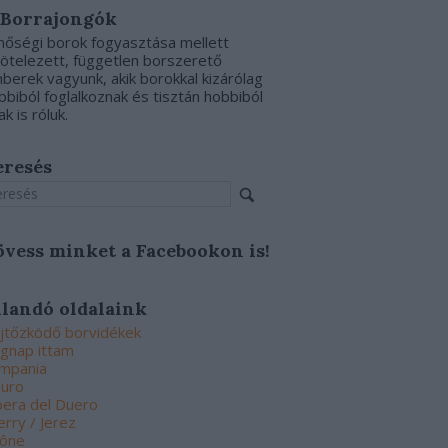
 Borrajongók
nőségi borok fogyasztása mellett
kötelezett, független borszerető
berek vagyunk, akik borokkal kizárólag
bbiból foglalkoznak és tisztán hobbiból
ak is róluk.
eresés
övess minket a Facebookon is!
llandó oldalaink
jtőzködő borvidékek
gnap ittam
mpania
uro
bera del Duero
erry / Jerez
ône