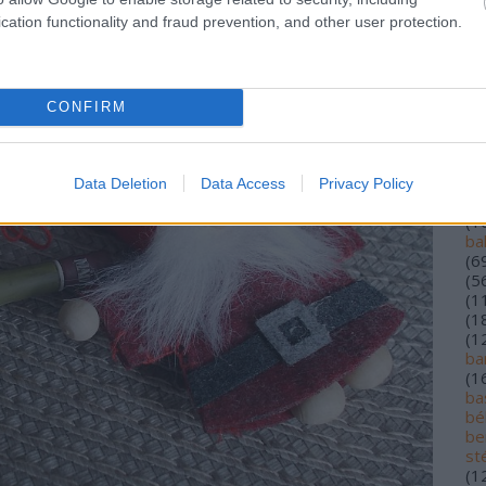
(
1
tté is bontottam. Az első rész
itt
található.
cation functionality and fraud prevention, and other user protection.
(
5
(
1
alf
(
1
lo
CONFIRM
an
ár
(
2
au
Data Deletion
Data Access
Privacy Policy
ba
(
1
ba
(
6
(
5
(
1
(
1
(
1
ba
(
1
bas
bé
be
st
(
1