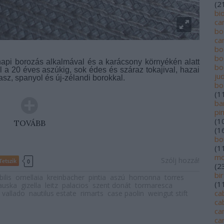
(
2
bi
ca
bo
ca
bo
bo
api borozás alkalmával és a karácsony környékén alatt
bo
l a 20 éves aszúkig, sok édes és száraz tokajival, hazai
jud
lasz, spanyol és új-zélandi borokkal.
bo
(
1
ba
pi
(
1
TOVÁBB
(
1
bo
(
1
mo
Szólj hozzá!
Tetszik
0
(
2
bi
ilis
ornellaia
kreinbacher
pintia
aszú
homonna
torres
(
1
auska
gizella
leitz
palacios
szent donát
tormaresca
ca
 vallado
nautilus estate
rimarts
case paolin
weingut stift
ca
ca
ca