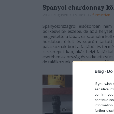
Spanyol chardonnay kör
2020. augusztus 15. 06:00
-
furmintfan
Spanyolországról elsősorban nem
borkedvelők eszébe, de az a helyzet, 
megvetette a lábát, és számolni kell 
hordóban érlelt és seprőn tartot
palackoznak bort a fajtából és term
is szerepet kap, akár helyi fajtákk
esetében az ország északkeleti csücs
de találkozunk chardonnay-van délebb
Blog -
Do 
If you wish 
sensitive in
confirm you
continue se
information 
further disc