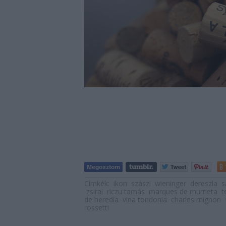
Címkék:
ikon
szászi
wieninger
dereszla
s
zsirai
riczu tamás
marques de murrieta
t
de heredia
vina tondonia
charles mignon
rossetti