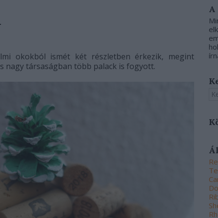
A
1
Mi
el
em
ho
írn
lmi okokból ismét két részletben érkezik, megint
és nagy társaságban több palack is fogyott.
K
K
Á
Re
Te
Ca
Do
Ri
Sh
Rh