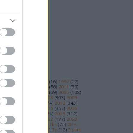
25 október
(
15
)
25 szeptember
(
14
)
vább
...
eedek
S 2.0
jegyzések
,
kommentek
om
jegyzések
,
kommentek
ímkék
93
(
11
)
1995
(
12
)
1996
(
16
)
1997
(
22
)
98
(
14
)
1999
(
48
)
2000
(
56
)
2001
(
30
)
02
(
56
)
2003
(
97
)
2004
(
69
)
2005
(
108
)
06
(
195
)
2007
(
251
)
2008
(
303
)
2009
78
)
2010
(
230
)
2011
(
374
)
2012
(
343
)
13
(
391
)
2014
(
210
)
2015
(
357
)
2016
89
)
2017
(
359
)
2018
(
324
)
2019
(
312
)
20
(
199
)
2021
(
219
)
2022
(
177
)
2023
17
)
2024
(
81
)
2025
(
30
)
2ha
(
75
)
2HA
9
)
3 pont
(
15
)
4 pont
(
81
)
5p
(
12
)
5 pont