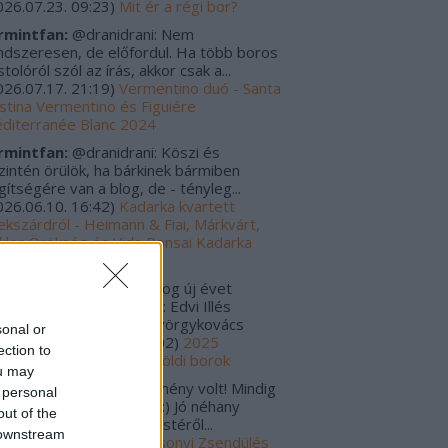
026.07.23. 09:23
)
Mit ér a régi bor?
rmintfan:
@dranidrani: Nem
ndszeresen, de előfordul. Ha több boros
tolóról szól az írás, akkor csak a...
026.07.17. 21:19
)
Vermentino duó - Santa
istina Vermentino és Figuiére
diterranée Blanc 2024
rmintfan:
@dranidrani: Köszi és
zintén örülök, ha bárkinek bármiben
gítségére van a blog, de - tényleg...
026.06.10. 16:42
)
Kadarka kvartett
ekszárdról - Heimann & Fiai, Márkvárt,
kler Örökség és Vida Bonsai Kadarka
24
rulo_szaturnusz:
Boldog új évet
vánok! Tavalyi kedvencek: Edvi Illés
rmint-Kéknyelű 2020 Györgykovács
sonal or
amini...
(
2026.01.06. 12:02
)
2025
ection to
gjobbjai - Magyar és külföldi borok
ou may
s Zoltánn:
Szuper esemény volt! Mindig
 personal
gyon jók a Zsendülések :) Jó néhany
out of the
lackkal tértem haza az estéről...
 downstream
025.12.30. 00:01
)
Karácsonyi Zsendülés