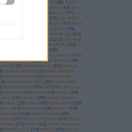
69
)
6p
(
26
)
6 pont
(
127
)
7p
(
28
)
7 pont
6
)
8p
(
21
)
8 pont
(
17
)
aglianico
(
12
)
akov
0
)
albariño
(
28
)
aldi
(
12
)
alentejo
(
11
)
öld
(
25
)
alión
(
18
)
alsace
(
25
)
alto adige
6
)
alves de sousa
(
13
)
alzinger
(
17
)
angel
renzo cachazo
(
11
)
anonym pince
(
19
)
tinori
(
51
)
argentína
(
28
)
árpádhegy
(
34
)
vay
(
39
)
ascheri
(
19
)
aszú
(
212
)
ata rangi
9
)
áts
(
11
)
auslese
(
15
)
ausztrália
(
32
)
sztria
(
223
)
badacsony
(
256
)
dacsonyörs
(
17
)
badacsony new yorkban
0
)
bakonyi péter
(
22
)
bakó ambrus
(
29
)
lassa
(
122
)
balassa istván
(
32
)
balaton
9
)
balaton-felvidék
(
21
)
balatonboglár
6
)
balatonfelvidék
(
51
)
balatonfüred
16
)
balatoni hetvegek
(
29
)
balatonlelle
8
)
balatonszőlős
(
27
)
balf
(
10
)
balla géza
2
)
barakonyi
(
11
)
barát
(
15
)
barbár
(
10
)
rbera
(
13
)
bardon
(
20
)
bárdos sarolta
6
)
barolo
(
25
)
barta
(
47
)
barta pince
(
25
)
ilicus
(
17
)
beaujolais
(
16
)
beaune
(
10
)
la és bandi
(
23
)
bencze birtok
(
23
)
nedek
(
21
)
berecz stephanie
(
15
)
berecz
éphanie
(
17
)
béres
(
22
)
béres pincészet
2
)
bernhard ott
(
19
)
betsek
(
37
)
bierzo