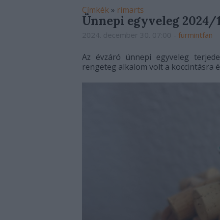
Címkék
»
rimarts
Ünnepi egyveleg 2024/
2024. december 30. 07:00
-
furmintfan
Az évzáró ünnepi egyveleg terjede
rengeteg alkalom volt a koccintásra 