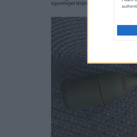
egyveleget terjedelmi okokból inkább ke
authenti