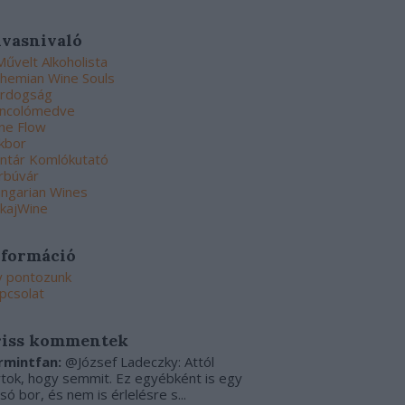
lvasnivaló
Művelt Alkoholista
hemian Wine Souls
rdogság
ncolómedve
ne Flow
kbor
ntár Komlókutató
rbúvár
ngarian Wines
kajWine
nformáció
y pontozunk
pcsolat
riss kommentek
rmintfan:
@József Ladeczky: Attól
rtok, hogy semmit. Ez egyébként is egy
csó bor, és nem is érlelésre s...