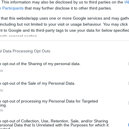
. This information may also be disclosed by us to third parties on the
IA
Bu
Participants
that may further disclose it to other third parties.
Zs
 that this website/app uses one or more Google services and may gath
Kü
including but not limited to your visit or usage behaviour. You may click 
90
 to Google and its third-party tags to use your data for below specifi
Bo
ogle consent section.
Ce
Ri
Th
l Data Processing Opt Outs
We
o opt-out of the Sharing of my personal data.
In
A
20
20
o opt-out of the Sale of my Personal Data.
20
In
20
20
to opt-out of processing my Personal Data for Targeted
20
ing.
20
In
l meghirdetett esemény facebook-oldaláról kölcsönöztem.)
20
20
o opt-out of Collection, Use, Retention, Sale, and/or Sharing
s találunk chardonnay-kat, ezekből válogatva hirdette
20
ersonal Data that Is Unrelated with the Purposes for which it
tusi fajtaspecifikus kóstolóját. A szépen felépített
lected.