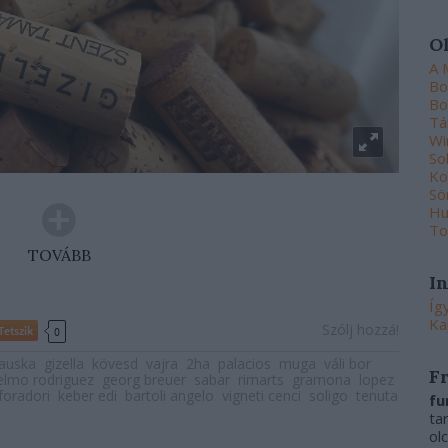
O
A 
Bo
Bo
Tá
Wi
So
Ko
Sö
Hu
To
TOVÁBB
I
Íg
Ka
Szólj hozzá!
Tetszik
0
auska
gizella
kövesd
vajra
2ha
palacios
muga
váli bor
F
elmo rodriguez
georg breuer
sabar
rimarts
gramona
lopez
foradori
keber edi
bartoli angelo
vigneti cenci
soligo
tenuta
fu
ta
ol