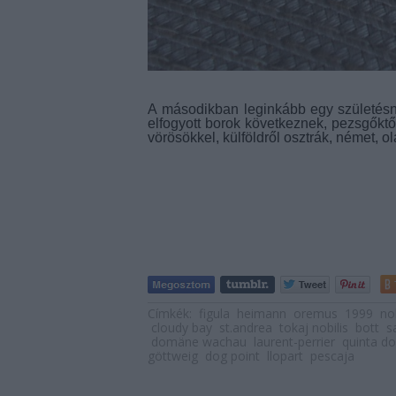
A másodikban leginkább egy születésn
elfogyott borok következnek, pezsgőktő
vörösökkel, külföldről osztrák, német, o
Címkék:
figula
heimann
oremus
1999
nob
cloudy bay
st.andrea
tokaj nobilis
bott
s
domäne wachau
laurent-perrier
quinta do
göttweig
dog point
llopart
pescaja