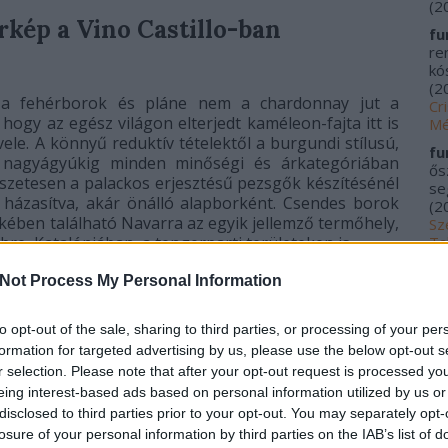
(
2
kép a Vino Castillo-ban
fu
re
kós
(
2
 a fehérborok és pláne nem a chardonnay jut a
Cr
hogy az egész világon elterjedt kaméleon-fajta itt is
Mé
vele. A könnyű reduktív tételektől a burgundi stílusú,
fu
t nagyágyúkig minden minőségi és árkategóriában
ős
észetesen a palackos erjesztésű pezsgők készítésénél
se
al házasítva, akár önálló alapborként. Csendes borok
(
2
kében található Navarra az egyik jellemző termőhely,
Sz
Ta
re, Katalóniában, a tengerparti területeken is.
20
Not Process My Personal Information
me
kí
Fu
to opt-out of the sale, sharing to third parties, or processing of your per
Tr
formation for targeted advertising by us, please use the below opt-out s
le
r selection. Please note that after your opt-out request is processed y
Ác
eing interest-based ads based on personal information utilized by us or
na
disclosed to third parties prior to your opt-out. You may separately opt-
pa
losure of your personal information by third parties on the IAB’s list of
(
2