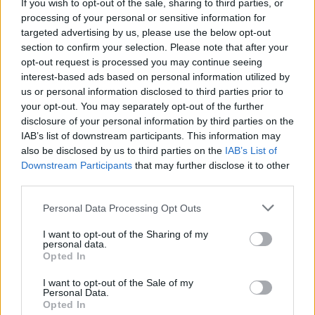
Reserve 2021
If you wish to opt-out of the sale, sharing to third parties, or
processing of your personal or sensitive information for
furmintfan
•
2025. január 10.
0
targeted advertising by us, please use the below opt-out
section to confirm your selection. Please note that after your
opt-out request is processed you may continue seeing
Az első idei borpár külföldről érkezik, a Rhone
interest-based ads based on personal information utilized by
völgyéből. A Perrin és a Chapoutier két ismert és
us or personal information disclosed to third parties prior to
elismert név a borvidékről, a Perrin család ...
your opt-out. You may separately opt-out of the further
disclosure of your personal information by third parties on the
IAB’s list of downstream participants. This information may
also be disclosed by us to third parties on the
IAB’s List of
Downstream Participants
that may further disclose it to other
third parties.
Please note that this website/app uses one or more Google
Personal Data Processing Opt Outs
services and may gather and store information including but
not limited to your visit or usage behaviour. You may click to
I want to opt-out of the Sharing of my
personal data.
grant or deny consent to Google and its third-party tags to
Opted In
use your data for below specified purposes in below Google
consent section.
I want to opt-out of the Sale of my
Personal Data.
Opted In