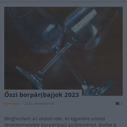
Őszi borpár(baj)ok 2023
furmintfan
•
2023. december 09.
0
Meghoztam az utolsó idei, és egyelőre utolsó
terjedelmesebb borpár(baj) gyűjteményt. Jövőre a