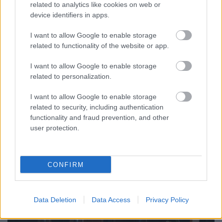
related to analytics like cookies on web or
device identifiers in apps.
I want to allow Google to enable storage
related to functionality of the website or app.
FineWines.hu - Nagypénteki nagy
I want to allow Google to enable storage
related to personalization.
fehérek
I want to allow Google to enable storage
furmintfan
•
2024. április 26.
0
related to security, including authentication
functionality and fraud prevention, and other
Tar Ferinek köszönhetően komoly borsorral indult a
user protection.
húsvéti hosszú hétvége, a tematikát komoly
fehérborok szolgáltatták szerte a világból. Feri a ...
CONFIRM
Data Deletion
Data Access
Privacy Policy