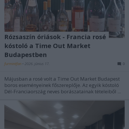
Rózsaszín óriások - Francia rosé
kóstoló a Time Out Market
Budapestben
furmintfan
•
2026. június 17.
0
Májusban a rosé volt a Time Out Market Budapest
boros eseményeinek főszereplője. Az egyik kóstoló
Dél-Franciaország neves borászatainak tételeiből ...