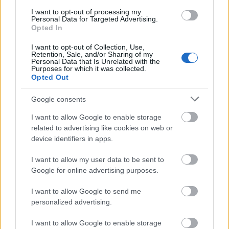
I want to opt-out of processing my
Personal Data for Targeted Advertising.
FineWines.hu - Dél (spanyol, olasz,
Opted In
francia és új-zélandi borok)
I want to opt-out of Collection, Use,
Retention, Sale, and/or Sharing of my
furmintfan
•
2024. november 22.
0
Personal Data that Is Unrelated with the
Purposes for which it was collected.
Opted Out
A FineWines.hu sem maradt ki az őszi
portfólióbemutatót tartó borkereskedések sorából,
Google consents
bár ebben az esetben a választéknak csak egy része
...
I want to allow Google to enable storage
related to advertising like cookies on web or
device identifiers in apps.
I want to allow my user data to be sent to
Google for online advertising purposes.
I want to allow Google to send me
personalized advertising.
I want to allow Google to enable storage