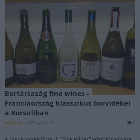
Bortársaság fine wines -
Franciaország klasszikus borvidékei
a Borsuliban
furmintfan
•
2025. április 19.
0
A Bortársaság Borsuli "Fine Wines" kóstolósorozata