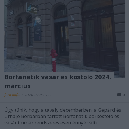
Borfanatik vásár és kóstoló 2024.
március
furmintfan
•
2024. március 22.
0
Úgy tűnik, hogy a tavaly decemberben, a Gepárd és
Űrhajó Borbárban tartott Borfanatik borkóstoló és
vásár immár rendszeres eseménnyé válik. ...