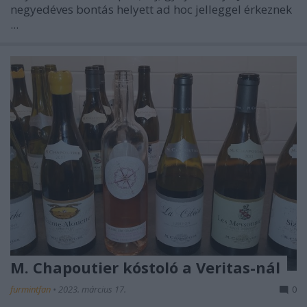
negyedéves bontás helyett ad hoc jelleggel érkeznek
...
M. Chapoutier kóstoló a Veritas-nál
furmintfan
•
2023. március 17.
0