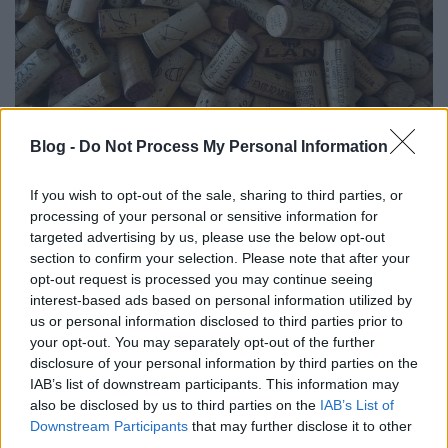
Blog -
Do Not Process My Personal Information
Külföldi egyveleg 2023/5
If you wish to opt-out of the sale, sharing to third parties, or
furmintfan
•
2023. október 06.
0
processing of your personal or sensitive information for
targeted advertising by us, please use the below opt-out
section to confirm your selection. Please note that after your
Itt az újabb külföldi egyveleg, az idei ötödik. A fehér
opt-out request is processed you may continue seeing
boros részleg gerincét főleg sauvignon blanc-ok és
interest-based ads based on personal information utilized by
riesling-ek adják innen-onnan. A ...
us or personal information disclosed to third parties prior to
your opt-out. You may separately opt-out of the further
disclosure of your personal information by third parties on the
IAB’s list of downstream participants. This information may
also be disclosed by us to third parties on the
IAB’s List of
Downstream Participants
that may further disclose it to other
third parties.