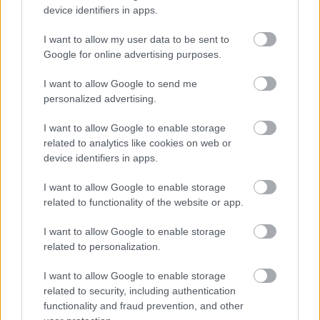
device identifiers in apps.
I want to allow my user data to be sent to
Google for online advertising purposes.
I want to allow Google to send me
personalized advertising.
I want to allow Google to enable storage
related to analytics like cookies on web or
device identifiers in apps.
Priorat-szemle - 7 bor 2013-ból
I want to allow Google to enable storage
furmintfan
•
2018. december 26.
0
related to functionality of the website or app.
I want to allow Google to enable storage
Ezzel a poszttal egy régóta tervezett kóstoló kálváriájára
related to personalization.
sikerült pontot tenni az év végén. Eleinte csak véletlenül
tettem félre néhány ...
I want to allow Google to enable storage
related to security, including authentication
functionality and fraud prevention, and other