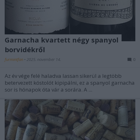
Garnacha kvartett négy spanyol
borvidékről
furmintfan
•
2025. november 14.
0
Az év vége felé haladva lassan sikerül a legtöbb
betervezett kóstolót kipipálni, ez a spanyol garnacha
sor is hónapok óta vár a sorára. A ...