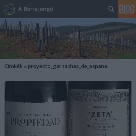
A Borrajongó
Címkék
»
proyecto_garnachas_de_espana