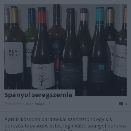
Spanyol seregszemle
furmintfan
•
2017. május 13.
0
Április közepén barátokkal szerveztünk egy kis
borozós-tapasozós estet, leginkább spanyol borokra