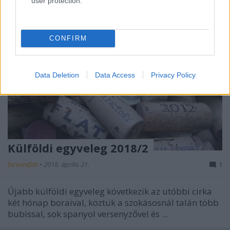
user protection.
CONFIRM
Data Deletion
Data Access
Privacy Policy
Külföldi egyveleg 2018/2
furmintfan
•
2018. április 21.
1
Újabb külföldi egyveleg következik az utóbbi cirka
két hónap boraival, köztük a szokásosnál talán több
bubissal, sok spanyol versenyzővel és ...