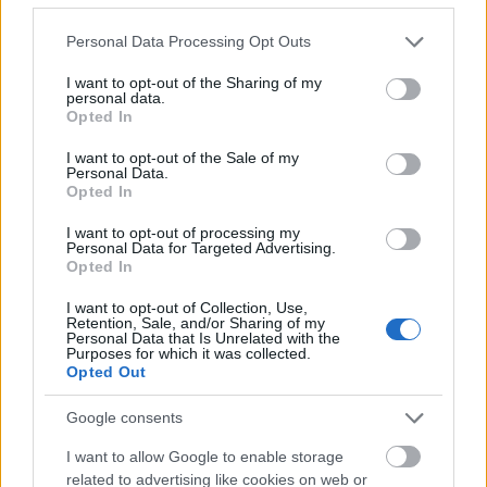
Please note that this website/app uses one or more Google
Personal Data Processing Opt Outs
services and may gather and store information including but
not limited to your visit or usage behaviour. You may click to
I want to opt-out of the Sharing of my
personal data.
grant or deny consent to Google and its third-party tags to
Opted In
use your data for below specified purposes in below Google
consent section.
I want to opt-out of the Sale of my
Personal Data.
Opted In
Év végi Drop Shop vizitek
I want to opt-out of processing my
Personal Data for Targeted Advertising.
Opted In
furmintfan
•
2021. december 26.
0
I want to opt-out of Collection, Use,
Régebben jól bevált programom volt a budapesti
Retention, Sale, and/or Sharing of my
Personal Data that Is Unrelated with the
borbárok kínálatának időnkénti megszondáztatása,
Purposes for which it was collected.
de az utóbbi két évben - mint annyi minden - ez ...
Opted Out
Google consents
I want to allow Google to enable storage
related to advertising like cookies on web or