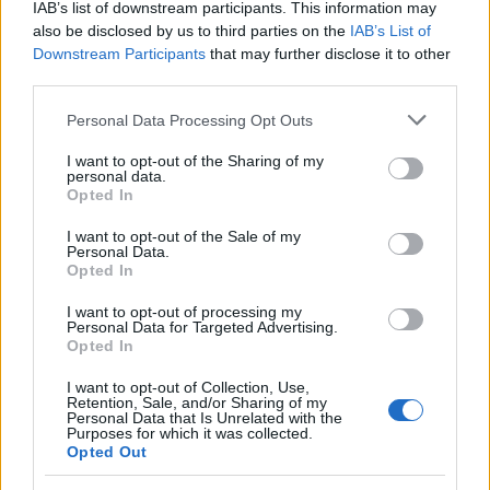
IAB’s list of downstream participants. This information may
also be disclosed by us to third parties on the
IAB’s List of
Downstream Participants
that may further disclose it to other
third parties.
Please note that this website/app uses one or more Google
Personal Data Processing Opt Outs
services and may gather and store information including but
not limited to your visit or usage behaviour. You may click to
I want to opt-out of the Sharing of my
personal data.
grant or deny consent to Google and its third-party tags to
Opted In
use your data for below specified purposes in below Google
consent section.
I want to opt-out of the Sale of my
Personal Data.
Opted In
I want to opt-out of processing my
Külföldi egyveleg 2018/7
Personal Data for Targeted Advertising.
Opted In
furmintfan
•
2018. december 22.
0
I want to opt-out of Collection, Use,
Retention, Sale, and/or Sharing of my
Personal Data that Is Unrelated with the
Az ünnepek előtt az év utolsó külföldi egyvelegével
Purposes for which it was collected.
jelentkezem, a főszereplők között sok prosecco, a
Opted Out
csendes borokat illetően olasz és osztrák ...