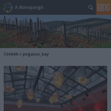
A Borrajongó
Címkék
»
pegasus_bay