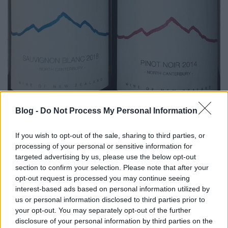
Rejtőzködő borvidékek: North
Blog -
Do Not Process My Personal Information
Canterbury (Waipara Valley) -
Pegasus Bay & Main Divide
If you wish to opt-out of the sale, sharing to third parties, or
processing of your personal or sensitive information for
furmintfan
•
2019. február 08.
4
targeted advertising by us, please use the below opt-out
section to confirm your selection. Please note that after your
Új-zélandi borászat még nem szerepelt a
opt-out request is processed you may continue seeing
sorozatban, most ennek is itt az ideje. Új-Zélandot az
interest-based ads based on personal information utilized by
ezen a téren felszínesebb ismeretekkel rendelkező ...
us or personal information disclosed to third parties prior to
your opt-out. You may separately opt-out of the further
disclosure of your personal information by third parties on the