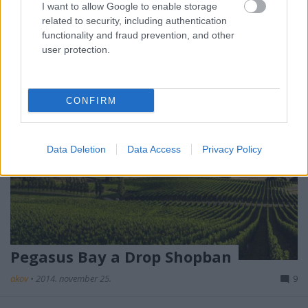
I want to allow Google to enable storage
bubissal, sok spanyol versenyzővel és ...
related to security, including authentication
functionality and fraud prevention, and other
user protection.
CONFIRM
Data Deletion
Data Access
Privacy Policy
Pegasus Bay a Drop Shopban
akov
•
2014. november 25.
9