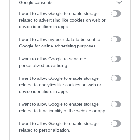
Google consents
I want to allow Google to enable storage
related to advertising like cookies on web or
device identifiers in apps.
I want to allow my user data to be sent to
Google for online advertising purposes.
I want to allow Google to send me
personalized advertising.
I want to allow Google to enable storage
related to analytics like cookies on web or
device identifiers in apps.
Külföldi egyveleg 2018/2
I want to allow Google to enable storage
related to functionality of the website or app.
furmintfan
•
2018. április 21.
1
I want to allow Google to enable storage
related to personalization.
Újabb külföldi egyveleg következik az utóbbi cirka
két hónap boraival, köztük a szokásosnál talán több