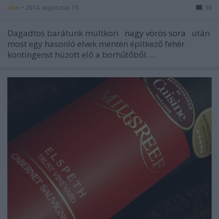
akov
•
2014. augusztus 19.
16
Dagadtos barátunk múltkori
nagy vörös sora
után
most egy hasonló elvek mentén építkező fehér
kontingenst húzott elő a borhűtőből. ...