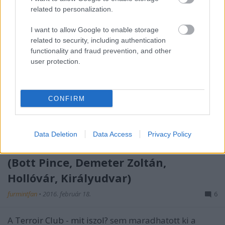
related to personalization.
I want to allow Google to enable storage
related to security, including authentication
functionality and fraud prevention, and other
user protection.
CONFIRM
Data Deletion
Data Access
Privacy Policy
Terroir Club furmint kerekasztal
(Bott Pince, Demeter Zoltán,
Hollóvár, Királyudvar)
furmintfan
•
2016. február 18.
6
A
Terroir Club
-
mit iszol?
sem maradhatott ki a