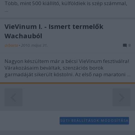
Több, mint 500 kiállító, külföldiek is szép számmal,
...
VieVinum I. - Ismert termelők
Wachauból
drbarta
•
2010. május 31.
8
Nagyon készültem már a bécsi VieVinum fesztiválra!
Várakozásaim beváltak, szenzációs borok
garmadáját sikerült kóstolni. Az első nap maratoni ...
SÜTI BEÁLLÍTÁSOK MÓDOSÍTÁSA