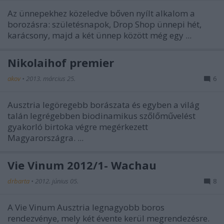
Az ünnepekhez közeledve bőven nyílt alkalom a
borozásra: születésnapok, Drop Shop ünnepi hét,
karácsony, majd a két ünnep között még egy ...
Nikolaihof premier
akov
•
2013. március 25.
6
Ausztria legöregebb borászata és egyben a világ
talán legrégebben biodinamikus szőlőművelést
gyakorló birtoka végre megérkezett
Magyarországra. ...
Vie Vinum 2012/1- Wachau
drbarta
•
2012. június 05.
8
A Vie Vinum Ausztria legnagyobb boros
rendezvénye, mely két évente kerül megrendezésre.