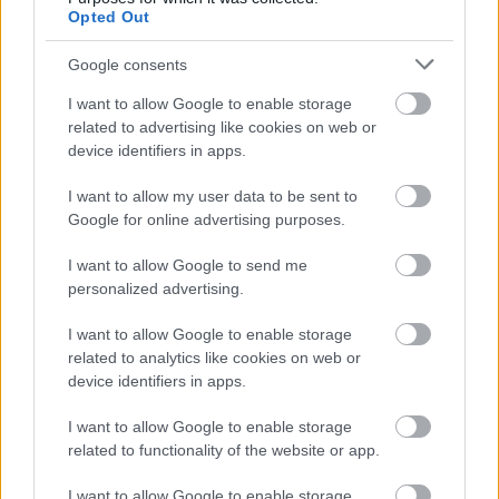
Opted Out
Google consents
I want to allow Google to enable storage
related to advertising like cookies on web or
device identifiers in apps.
I want to allow my user data to be sent to
Google for online advertising purposes.
2000 éves alapokon Wachau-ban -
I want to allow Google to send me
Nikolaihof
personalized advertising.
furmintfan
•
2023. május 23.
0
I want to allow Google to enable storage
related to analytics like cookies on web or
Április végén egy hosszú hétvégét Wachau-ban és
device identifiers in apps.
Krems an der Donau-ban töltöttem, a kirándulás
mellett természetesen a helyi borok ...
I want to allow Google to enable storage
related to functionality of the website or app.
I want to allow Google to enable storage