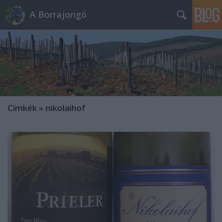
A Borrajongó
Címkék
»
nikolaihof