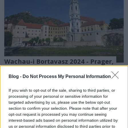
Wachau-i Bortavasz 2024 - Prager,
Schmidl, Tegernseerhof, Nikolaihof
Blog -
Do Not Process My Personal Information
és Dönnhoff
furmintfan
•
2024. július 12.
0
If you wish to opt-out of the sale, sharing to third parties, or
processing of your personal or sensitive information for
Folytatom a Wachauer Weinfrühling, azaz a
targeted advertising by us, please use the below opt-out
Wachau-i Bortavasz múlt héten megkezdett
section to confirm your selection. Please note that after your
opt-out request is processed you may continue seeing
élménybeszámolóját a többi pincészettel.
interest-based ads based on personal information utilized by
us or personal information disclosed to third parties prior to