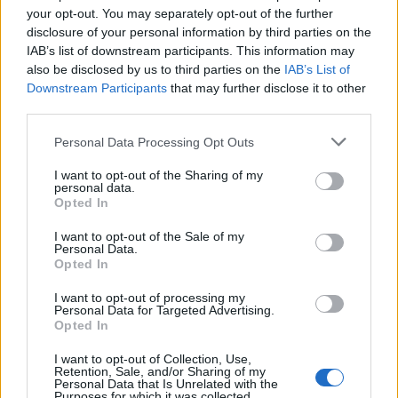
your opt-out. You may separately opt-out of the further
disclosure of your personal information by third parties on the
IAB’s list of downstream participants. This information may
also be disclosed by us to third parties on the
IAB’s List of
Downstream Participants
that may further disclose it to other
third parties.
Please note that this website/app uses one or more Google
Personal Data Processing Opt Outs
services and may gather and store information including but
not limited to your visit or usage behaviour. You may click to
I want to opt-out of the Sharing of my
personal data.
grant or deny consent to Google and its third-party tags to
Opted In
use your data for below specified purposes in below Google
consent section.
I want to opt-out of the Sale of my
Personal Data.
(Dürnstein)
Opted In
...
I want to opt-out of processing my
Personal Data for Targeted Advertising.
Opted In
I want to opt-out of Collection, Use,
Retention, Sale, and/or Sharing of my
Personal Data that Is Unrelated with the
Purposes for which it was collected.