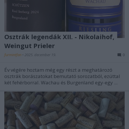
Osztrák legendák XII. - Nikolaihof,
Weingut Prieler
furmintfan
•
2025. december 19.
0
Év végére hoztam még egy részt a meghatározó
osztrák borászatokat bemutató sorozatból, ezúttal
két fehérborral. Wachau és Burgenland egy-egy ...