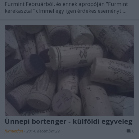
Furmint Februárból, és ennek apropóján "Furmint
kerekasztal" címmel egy igen érdekes eseményt ...
Ünnepi bortenger - külföldi egyveleg
furmintfan
•
2014. december 29.
0