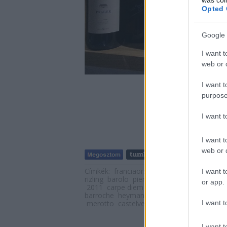
Opted 
Google 
I want t
web or d
I want t
purpose
I want 
I want t
web or d
Címkék:
franciaország
ausztria
chardonn
I want t
rizling
barolo
piemont
rhone
nebbiolo
m
or app.
2011
carpe diem
chablis
lombardia
ogie
barroche
heymann-löwenstein
finewines.
I want t
merotto
castelveder
giuseppe ellena
nath
I want t