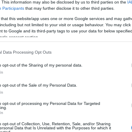
 nélkül magnum-palackos kiszerelésben.
. This information may also be disclosed by us to third parties on the
IA
Bu
Participants
that may further disclose it to other third parties.
Zs
 that this website/app uses one or more Google services and may gath
Kü
including but not limited to your visit or usage behaviour. You may click 
90
 to Google and its third-party tags to use your data for below specifi
Bo
ogle consent section.
Ce
Ri
Th
l Data Processing Opt Outs
We
o opt-out of the Sharing of my personal data.
In
A
20
20
o opt-out of the Sale of my Personal Data.
20
In
20
20
to opt-out of processing my Personal Data for Targeted
20
ing.
20
In
20
20
o opt-out of Collection, Use, Retention, Sale, and/or Sharing
20
ersonal Data that Is Unrelated with the Purposes for which it
lected.