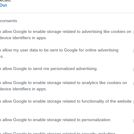
20
Out
20
To
consents
F
o allow Google to enable storage related to advertising like cookies on
RS
evice identifiers in apps.
be
At
o allow my user data to be sent to Google for online advertising
be
s.
TOVÁBB
to allow Google to send me personalized advertising.
C
19
o allow Google to enable storage related to analytics like cookies on
19
evice identifiers in apps.
Szólj hozzá!
Tetszik
0
20
20
ay
pinot noir
wachau
olaszország
németország
rajnai
o allow Google to enable storage related to functionality of the website
(
3
agnum
champagne
sancerre
loire
mosel
riesling
prager
20
r
prosecco
franciacorta
heymann löwenstein
domaine la
(
2
hu
tar ferenc
bruno paillard
li jialei
domaine vacheron
20
o allow Google to enable storage related to personalization.
alie gilles fevre
(
1
(
7
o allow Google to enable storage related to security, including