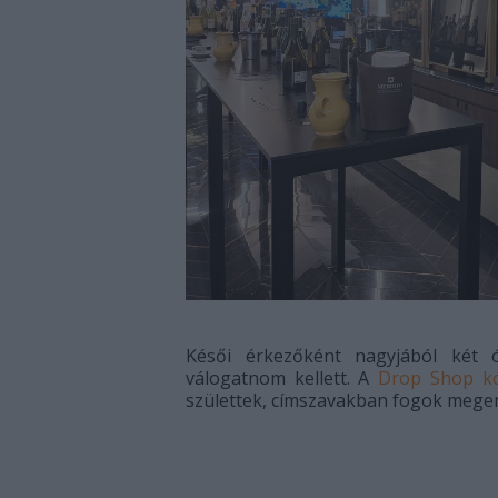
Késői érkezőként nagyjából két 
válogatnom kellett. A
Drop Shop kó
születtek, címszavakban fogok megem