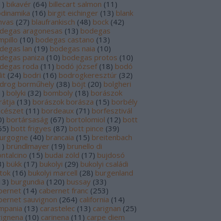
1
)
bikavér
(
64
)
billecart salmon
(
11
)
odinamika
(
16
)
birgit eichinger
(
13
)
blank
nvas
(
27
)
blaufrankisch
(
48
)
bock
(
42
)
degas aragonesas
(
13
)
bodegas
mpillo
(
10
)
bodegas castano
(
13
)
degas lan
(
19
)
bodegas naia
(
10
)
degas paniza
(
10
)
bodegas protos
(
10
)
degas roda
(
11
)
bodó józsef
(
18
)
bodó
it
(
24
)
bodri
(
16
)
bodrogkeresztúr
(
32
)
drog borműhely
(
38
)
böjt
(
20
)
bolgheri
1
)
bolyki
(
32
)
bomboly
(
18
)
borászok
rátja
(
13
)
borászok borásza
(
15
)
borbély
ncészet
(
11
)
bordeaux
(
71
)
borfesztivál
0
)
bortársaság
(
67
)
bortolomiol
(
12
)
bott
65
)
bott frigyes
(
87
)
bott pince
(
39
)
urgogne
(
40
)
brancaia
(
15
)
breitenbach
1
)
bründlmayer
(
19
)
brunello di
ntalcino
(
15
)
budai zöld
(
17
)
bujdosó
3
)
bükk
(
17
)
bukolyi
(
29
)
bukolyi családi
rtok
(
16
)
bukolyi marcell
(
28
)
burgenland
13
)
burgundia
(
120
)
bussay
(
33
)
bernet
(
14
)
cabernet franc
(
253
)
bernet sauvignon
(
264
)
california
(
14
)
mpania
(
13
)
carastelec
(
13
)
carignan
(
25
)
rignena
(
10
)
carinena
(
11
)
carpe diem