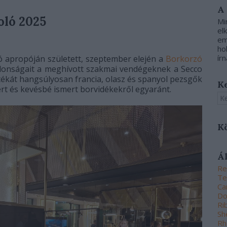
A
oló 2025
Mi
el
em
ho
írn
ló apropóján született, szeptember elején a
Borkorzó
újdonságait a meghívott szakmai vendégeknek a Secco
tékát hangsúlyosan francia, olasz és spanyol pezsgők
K
ert és kevésbé ismert borvidékekről egyaránt.
K
Á
Re
Te
Ca
Do
Ri
Sh
Rh