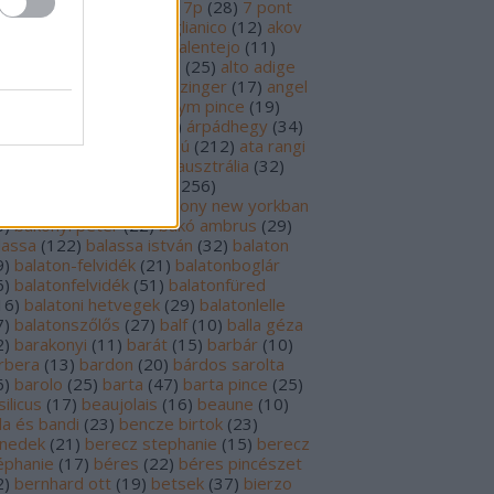
69
)
6p
(
26
)
6 pont
(
127
)
7p
(
28
)
7 pont
6
)
8p
(
21
)
8 pont
(
17
)
aglianico
(
12
)
akov
0
)
albariño
(
28
)
aldi
(
12
)
alentejo
(
11
)
öld
(
25
)
alión
(
18
)
alsace
(
25
)
alto adige
6
)
alves de sousa
(
13
)
alzinger
(
17
)
angel
renzo cachazo
(
11
)
anonym pince
(
19
)
tinori
(
51
)
argentína
(
28
)
árpádhegy
(
34
)
vay
(
39
)
ascheri
(
19
)
aszú
(
212
)
ata rangi
9
)
áts
(
11
)
auslese
(
15
)
ausztrália
(
32
)
sztria
(
223
)
badacsony
(
256
)
dacsonyörs
(
17
)
badacsony new yorkban
0
)
bakonyi péter
(
22
)
bakó ambrus
(
29
)
lassa
(
122
)
balassa istván
(
32
)
balaton
9
)
balaton-felvidék
(
21
)
balatonboglár
6
)
balatonfelvidék
(
51
)
balatonfüred
16
)
balatoni hetvegek
(
29
)
balatonlelle
7
)
balatonszőlős
(
27
)
balf
(
10
)
balla géza
2
)
barakonyi
(
11
)
barát
(
15
)
barbár
(
10
)
rbera
(
13
)
bardon
(
20
)
bárdos sarolta
6
)
barolo
(
25
)
barta
(
47
)
barta pince
(
25
)
ilicus
(
17
)
beaujolais
(
16
)
beaune
(
10
)
la és bandi
(
23
)
bencze birtok
(
23
)
nedek
(
21
)
berecz stephanie
(
15
)
berecz
éphanie
(
17
)
béres
(
22
)
béres pincészet
2
)
bernhard ott
(
19
)
betsek
(
37
)
bierzo