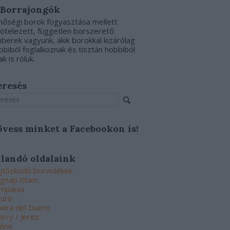
 Borrajongók
nőségi borok fogyasztása mellett
kötelezett, független borszerető
berek vagyunk, akik borokkal kizárólag
bbiból foglalkoznak és tisztán hobbiból
ak is róluk.
eresés
övess minket a Facebookon is!
llandó oldalaink
jtőzködő borvidékek
gnap ittam
mpania
uro
bera del Duero
erry / Jerez
ône