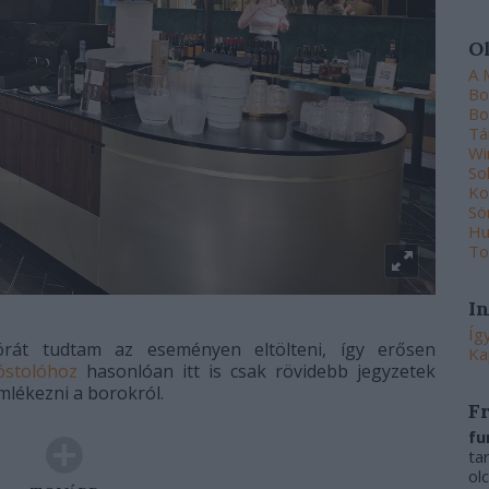
O
A 
Bo
Bo
Tá
Wi
So
Ko
Sö
Hu
To
I
Íg
órát tudtam az eseményen eltölteni, így erősen
Ka
stolóhoz
hasonlóan itt is csak rövidebb jegyzetek
lékezni a borokról.
F
fu
ta
ol