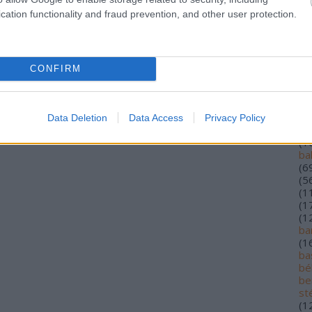
(
1
cation functionality and fraud prevention, and other user protection.
(
5
(
1
alf
(
1
lo
CONFIRM
an
ár
(
2
au
Data Deletion
Data Access
Privacy Policy
ba
(
1
ba
(
6
(
5
(
1
(
1
(
1
ba
(
1
bas
bé
be
st
(
1