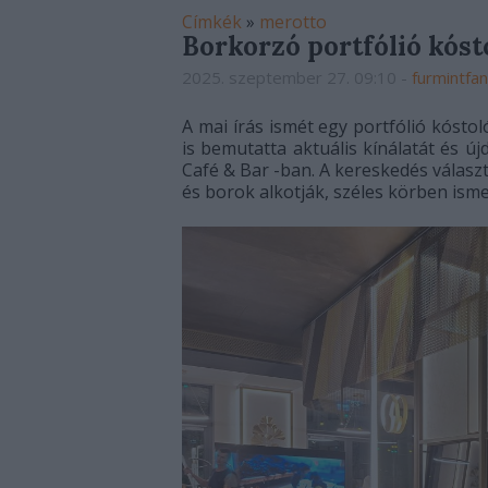
Címkék
»
merotto
Borkorzó portfólió kóst
2025. szeptember 27. 09:10
-
furmintfan
A mai írás ismét egy portfólió kósto
is bemutatta aktuális kínálatát és 
Café & Bar -ban. A kereskedés válasz
és borok alkotják, széles körben ism