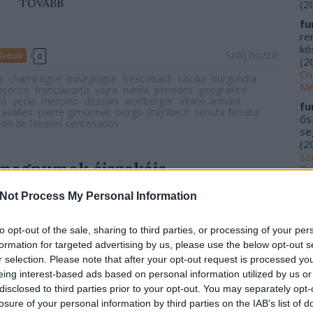
TOVÁBB
(
2
fu
re
kós
Szólj hozzá!
Tetszik
0
(
2
Cr
a
champagne
bourgogne
frescobaldi
szicília
burgundia
Mé
osecco
franciacorta
vajra
rueda
penedes
geografico
zó
yecla
merotto
dezzani
wolfberger
albino armani
fu
cavalleri
pierre gimonnet
borgo stajnbech
tenuta ferrata
ős
ion de toneles centenarios
se
(
2
Sz
- magnumok éjszakája
Ta
20
Not Process My Personal Information
me
kí
idő: idén 5 éves lett Tar Ferenc borkereskedése
Fu
to opt-out of the sale, sharing to third parties, or processing of your per
rrajongó stábja a kezdetektől rendszeresen követi a
Tr
formation for targeted advertising by us, please use the below opt-out s
ó szortimentjük borai és a tematikus kóstolók a mi
le
r selection. Please note that after your opt-out request is processed y
zerepelnek. A Carpe Diem megnyitása óta a kóstolók
Ác
eing interest-based ads based on personal information utilized by us or
sen a jeles évforduló alkalmából is itt gyűlt össze a
na
disclosed to third parties prior to your opt-out. You may separately opt-
 Feri korábban is speciális borsorokkal készült (
itt
pa
inapról), és nem volt ez másként most sem: 10 bort és
losure of your personal information by third parties on the IAB’s list of
(
2