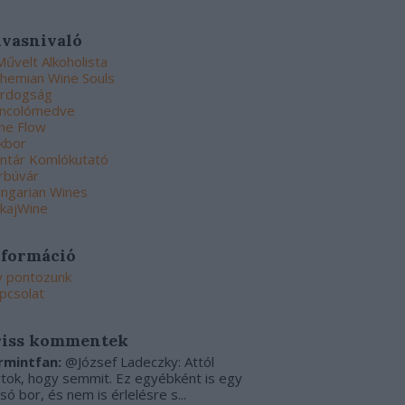
lvasnivaló
Művelt Alkoholista
hemian Wine Souls
rdogság
ncolómedve
ne Flow
kbor
ntár Komlókutató
rbúvár
ngarian Wines
kajWine
nformáció
y pontozunk
pcsolat
riss kommentek
rmintfan:
@József Ladeczky: Attól
rtok, hogy semmit. Ez egyébként is egy
csó bor, és nem is érlelésre s...