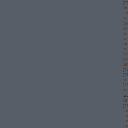
(
2
bi
ca
bo
ca
bo
bo
bo
jud
bo
(
1
ba
pi
(
1
(
1
bo
(
1
mo
(
2
bi
(
1
ca
ca
ca
ca