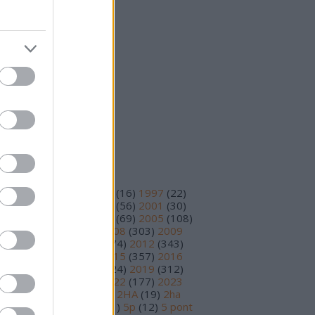
25 október
(
15
)
25 szeptember
(
14
)
vább
...
eedek
S 2.0
jegyzések
,
kommentek
om
jegyzések
,
kommentek
ímkék
93
(
11
)
1995
(
12
)
1996
(
16
)
1997
(
22
)
98
(
14
)
1999
(
48
)
2000
(
56
)
2001
(
30
)
02
(
56
)
2003
(
97
)
2004
(
69
)
2005
(
108
)
06
(
195
)
2007
(
251
)
2008
(
303
)
2009
78
)
2010
(
230
)
2011
(
374
)
2012
(
343
)
13
(
391
)
2014
(
210
)
2015
(
357
)
2016
89
)
2017
(
359
)
2018
(
324
)
2019
(
312
)
20
(
199
)
2021
(
219
)
2022
(
177
)
2023
17
)
2024
(
81
)
2025
(
30
)
2HA
(
19
)
2ha
5
)
3 pont
(
15
)
4 pont
(
81
)
5p
(
12
)
5 pont