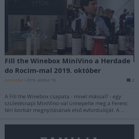
Fill the Winebox MiniVino a Herdade
do Rocim-mal 2019. október
furmintfan
•
2019. október 18.
2
A Fill the Winebox csapata - mivel mással? - egy
születésnapi MiniVino-val ünnepelte meg a Ferenc
téri borbár megnyitásának első évfordulóját. A ...