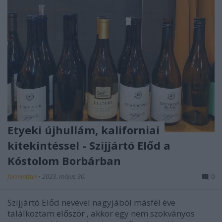
Etyeki újhullám, kaliforniai
kitekintéssel - Szijjártó Előd a
Kóstolom Borbárban
furmintfan
•
2023. május 30.
0
Szijjártó Előd nevével nagyjából másfél éve
találkoztam
először
, akkor egy nem szokványos