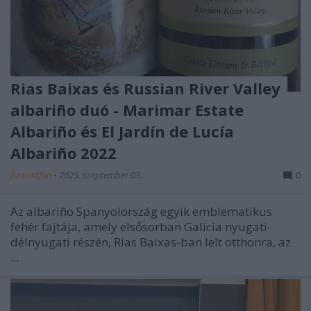
Rias Baixas és Russian River Valley
albariño duó - Marimar Estate
Albariño és El Jardín de Lucía
Albariño 2022
furmintfan
•
2025. szeptember 03.
0
Az albariño Spanyolország egyik emblematikus
fehér fajtája, amely elsősorban Galícia nyugati-
délnyugati részén, Rias Baixas-ban lelt otthonra, az
...