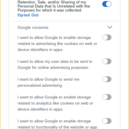
Retention, Sale, and/or Sharing of my
Personal Data that Is Unrelated with the
Purposes for which it was collected.
Opted Out
Google consents
Budavári Borfesztivál 2021
I want to allow Google to enable storage
related to advertising like cookies on web or
furmintfan
•
2021. október 04.
2
device identifiers in apps.
Sokáig kétséges volt, hogy 2020-ban is megrendezik-
I want to allow my user data to be sent to
e a Budavári Palotában a Budapest Borfesztivált, de
Google for online advertising purposes.
végül a körülményekhez igazítva egy minden ...
I want to allow Google to send me
personalized advertising.
I want to allow Google to enable storage
related to analytics like cookies on web or
device identifiers in apps.
I want to allow Google to enable storage
related to functionality of the website or app.