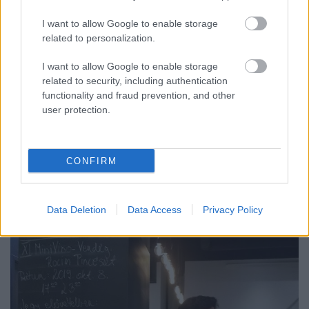
I want to allow Google to enable storage
related to personalization.
I want to allow Google to enable storage
related to security, including authentication
functionality and fraud prevention, and other
Nyári borpár(baj)ok 2021
user protection.
furmintfan
•
2021. szeptember 08.
0
CONFIRM
Ismét meghoztam a szokásos borpárbajos posztot. A
nyári adagot alaposan kibővítettem, így a szokásos
7 helyett most 12 borpárt pakoltam egymás ...
Data Deletion
Data Access
Privacy Policy