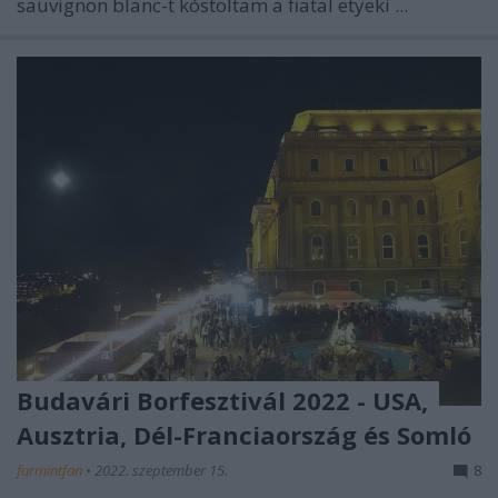
sauvignon blanc-t kóstoltam a fiatal etyeki ...
Budavári Borfesztivál 2022 - USA,
Ausztria, Dél-Franciaország és Somló
furmintfan
•
2022. szeptember 15.
8