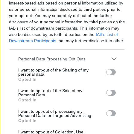
interest-based ads based on personal information utilized by
Párizsi ítélet kicsiben - Franciaország
us or personal information disclosed to third parties prior to
your opt-out. You may separately opt-out of the further
vs USA a Drop Shopban
disclosure of your personal information by third parties on the
IAB’s list of downstream participants. This information may
furmintfan
•
2021. december 16.
0
also be disclosed by us to third parties on the
IAB’s List of
Downstream Participants
that may further disclose it to other
A Drop Shop a szokásos poharas borlap mellett
third parties.
karácsonyi meglepetésekkel igyekszik feldobni az
ünnepi várakozást, így decemberben különleges
Please note that this website/app uses one or more Google
Personal Data Processing Opt Outs
services and may gather and store information including but
prémium ...
not limited to your visit or usage behaviour. You may click to
I want to opt-out of the Sharing of my
personal data.
grant or deny consent to Google and its third-party tags to
Opted In
use your data for below specified purposes in below Google
consent section.
I want to opt-out of the Sale of my
Personal Data.
Opted In
I want to opt-out of processing my
Personal Data for Targeted Advertising.
Opted In
I want to opt-out of Collection, Use,