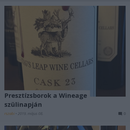
Presztízsborok a Wineage
szülinapján
rszabi
•
2019. május 08.
0