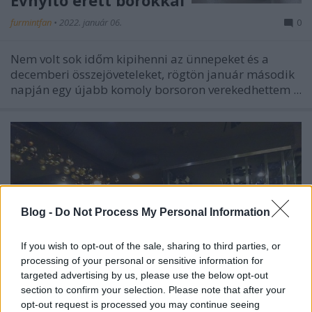
Évnyitó érett borokkal
furmintfan
•
2022. január 06.
0
Nem volt sok időm kipihenni az ünnepeket és a
decemberi összejöveteleket, rögtön január második
napján egy újabb komoly borsoron verekedhettem ...
Blog -
Do Not Process My Personal Information
If you wish to opt-out of the sale, sharing to third parties, or
processing of your personal or sensitive information for
targeted advertising by us, please use the below opt-out
section to confirm your selection. Please note that after your
opt-out request is processed you may continue seeing