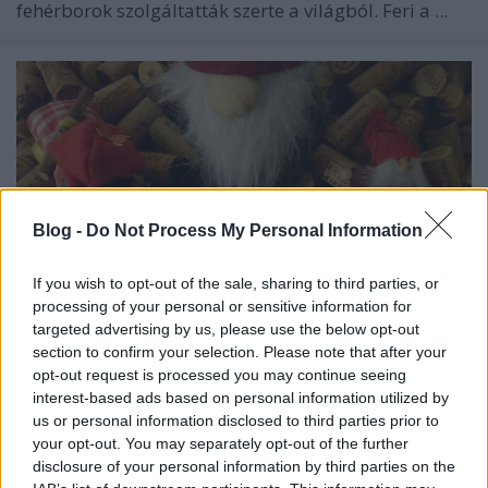
fehérborok szolgáltatták szerte a világból. Feri a ...
Blog -
Do Not Process My Personal Information
If you wish to opt-out of the sale, sharing to third parties, or
processing of your personal or sensitive information for
targeted advertising by us, please use the below opt-out
section to confirm your selection. Please note that after your
opt-out request is processed you may continue seeing
Ünnepi egyveleg 2023/2
interest-based ads based on personal information utilized by
us or personal information disclosed to third parties prior to
furmintfan
•
2023. december 31.
0
your opt-out. You may separately opt-out of the further
disclosure of your personal information by third parties on the