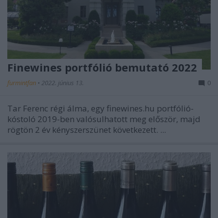
Finewines portfólió bemutató 2022
furmintfan
•
2022. június 13.
0
Tar Ferenc régi álma, egy finewines.hu portfólió-
kóstoló 2019-ben valósulhatott meg először, majd
rögtön 2 év kényszerszünet következett. ...