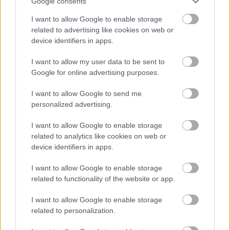
Google consents
1er Cru 2017
I want to allow Google to enable storage
furmintfan
•
2022. november 21.
0
related to advertising like cookies on web or
device identifiers in apps.
Burgundia természetesen nem maradhat ki a
dűlőpáros sorozatból, hiszen aligha van még egy
I want to allow my user data to be sent to
olyan borvidék a világon, ahol az egyes kiemelt ...
Google for online advertising purposes.
I want to allow Google to send me
personalized advertising.
I want to allow Google to enable storage
related to analytics like cookies on web or
device identifiers in apps.
I want to allow Google to enable storage
related to functionality of the website or app.
I want to allow Google to enable storage
related to personalization.