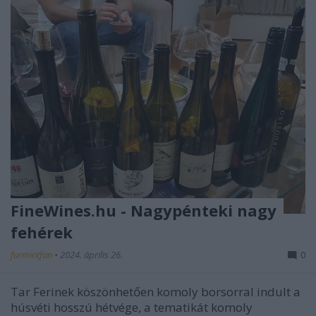
FineWines.hu - Nagypénteki nagy
fehérek
furmintfan
•
2024. április 26.
0
Tar Ferinek köszönhetően komoly borsorral indult a
húsvéti hosszú hétvége, a tematikát komoly