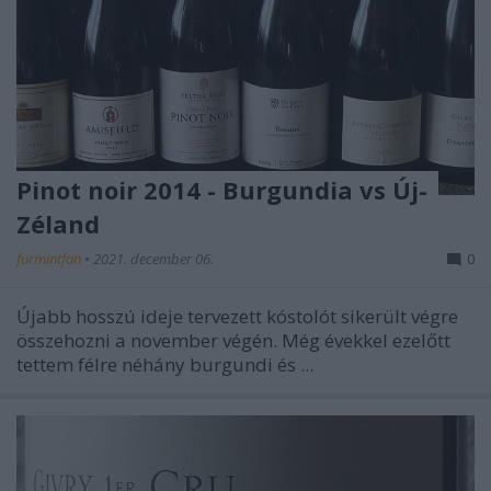
Pinot noir 2014 - Burgundia vs Új-
Zéland
furmintfan
•
2021. december 06.
0
Újabb hosszú ideje tervezett kóstolót sikerült végre
összehozni a november végén. Még évekkel ezelőtt
tettem félre néhány burgundi és ...