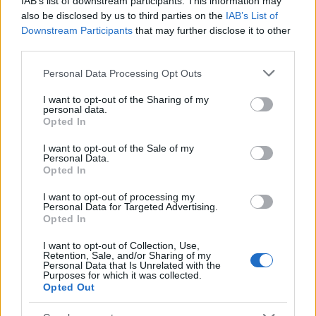
Az évzáró ünnepi egyveleg második felével zárjuk a
IAB’s list of downstream participants. This information may
2023-as esztendőt itt, a borrajongón. A mai
also be disclosed by us to third parties on the
IAB’s List of
gyűjteményben egy kiadós születésnapi ...
Downstream Participants
that may further disclose it to other
third parties.
Please note that this website/app uses one or more Google
Personal Data Processing Opt Outs
services and may gather and store information including but
not limited to your visit or usage behaviour. You may click to
I want to opt-out of the Sharing of my
personal data.
grant or deny consent to Google and its third-party tags to
Opted In
use your data for below specified purposes in below Google
consent section.
I want to opt-out of the Sale of my
Personal Data.
Opted In
I want to opt-out of processing my
Personal Data for Targeted Advertising.
Opted In
I want to opt-out of Collection, Use,
Retention, Sale, and/or Sharing of my
Personal Data that Is Unrelated with the
Purposes for which it was collected.
Dűlőpárok XII. - Domaine Joblot Les
Opted Out
Bois Chevaux 1er Cru és Clos Marole