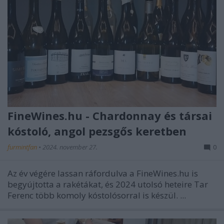
FineWines.hu - Chardonnay és társai
kóstoló, angol pezsgős keretben
furmintfan
•
2024. november 27.
0
Az év végére lassan ráfordulva a FineWines.hu is
begyújtotta a rakétákat, és 2024 utolsó heteire Tar
Ferenc több komoly kóstolósorral is készül. ...