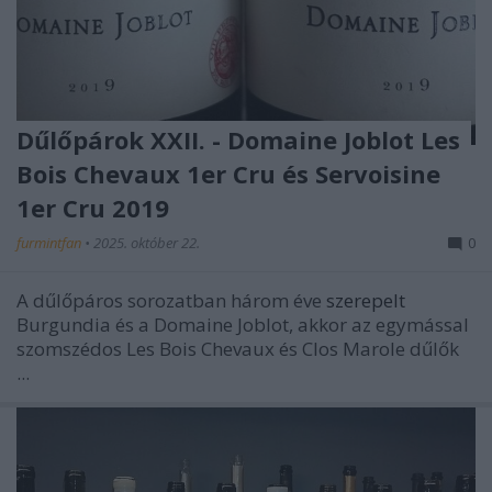
Dűlőpárok XXII. - Domaine Joblot Les
Bois Chevaux 1er Cru és Servoisine
1er Cru 2019
furmintfan
•
2025. október 22.
0
A dűlőpáros sorozatban három éve
szerepelt
Burgundia és a Domaine Joblot, akkor az egymással
szomszédos Les Bois Chevaux és Clos Marole dűlők
...