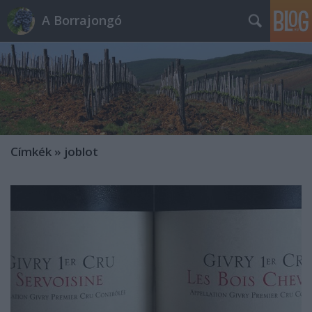
A Borrajongó
Címkék
»
joblot