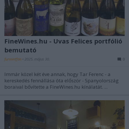
FineWines.hu - Uvas Felices portfólió
bemutató
furmintfan
•
2025. május 30.
0
Immár közel két éve annak, hogy Tar Ferenc - a
kereskedés fennállása óta először - Spanyolország
boraival bővítette a FineWines.hu kínálatát. ...