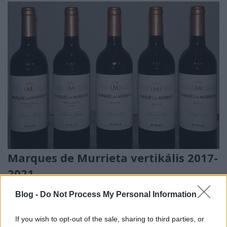
Marques de Murrieta vertikális 2017-
2021
furmintfan
•
2025. december 15.
0
Blog -
Do Not Process My Personal Information
A múlt heti Rioja estünk a három Paisajes bor
If you wish to opt-out of the sale, sharing to third parties, or