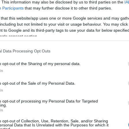
. This information may also be disclosed by us to third parties on the
IA
Bu
Participants
that may further disclose it to other third parties.
Zs
 that this website/app uses one or more Google services and may gath
Kü
including but not limited to your visit or usage behaviour. You may click 
90
 to Google and its third-party tags to use your data for below specifi
Bo
ogle consent section.
Ce
Ri
Th
l Data Processing Opt Outs
We
o opt-out of the Sharing of my personal data.
In
A
20
20
o opt-out of the Sale of my Personal Data.
20
In
20
20
to opt-out of processing my Personal Data for Targeted
20
ing.
20
In
TOVÁBB
20
20
o opt-out of Collection, Use, Retention, Sale, and/or Sharing
20
ersonal Data that Is Unrelated with the Purposes for which it
lected.