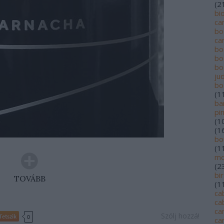
(
2
bi
ca
bo
ca
bo
bo
bo
jud
bo
(
1
ba
pi
(
1
(
1
bo
(
1
mo
(
2
bi
TOVÁBB
(
1
ca
ca
ca
Szólj hozzá!
Tetszik
0
ca