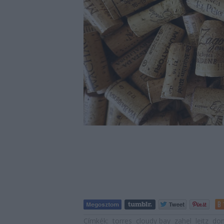
Címkék:
torres
cloudy bay
zahel
leitz
don