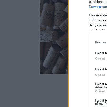
participants
Downstream 
Please note
information 
deny consent
in below Go
Persona
I want t
Opted 
I want t
Opted 
I want 
Advertis
Opted 
I want t
of my P
was col