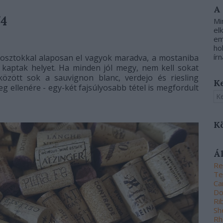
A
/4
Mi
el
em
ho
írn
posztokkal alaposan el vagyok maradva, a mostaniba
kaptak helyet. Ha minden jól megy, nem kell sokat
között sok a sauvignon blanc, verdejo és riesling
K
eg ellenére - egy-két fajsúlyosabb tétel is megfordult
K
Á
Re
Te
Ca
Do
Ri
Sh
Rh