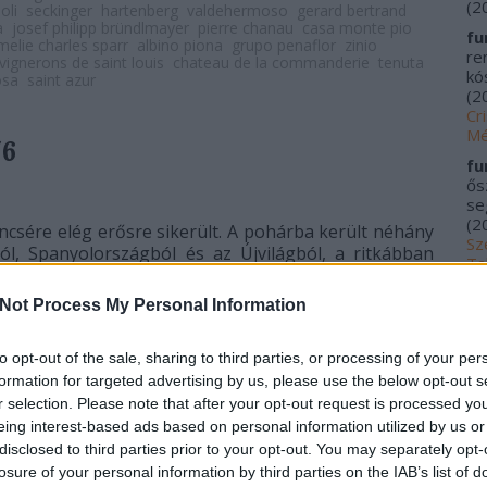
(
2
oli
seckinger
hartenberg
valdehermoso
gerard bertrand
a
josef philipp bründlmayer
pierre chanau
casa monte pio
fu
melie charles sparr
albino piona
grupo penaflor
zinio
re
 vignerons de saint louis
chateau de la commanderie
tenuta
kós
osa
saint azur
(
2
Cr
Mé
/6
fu
ős
se
(
2
encsére elég erősre sikerült. A pohárba került néhány
Sz
ól, Spanyolországból és az Újvilágból, a ritkábban
Ta
ok közül pedig Alsace, Mallorca, Horvátország,
20
Not Process My Personal Information
me
kí
Fu
to opt-out of the sale, sharing to third parties, or processing of your per
Tr
formation for targeted advertising by us, please use the below opt-out s
le
r selection. Please note that after your opt-out request is processed y
Ác
eing interest-based ads based on personal information utilized by us or
na
disclosed to third parties prior to your opt-out. You may separately opt-
pa
losure of your personal information by third parties on the IAB’s list of
(
2