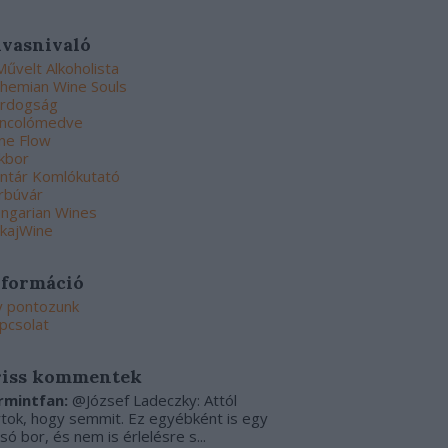
lvasnivaló
Művelt Alkoholista
hemian Wine Souls
rdogság
ncolómedve
ne Flow
kbor
ntár Komlókutató
rbúvár
ngarian Wines
kajWine
nformáció
y pontozunk
pcsolat
riss kommentek
rmintfan:
@József Ladeczky: Attól
rtok, hogy semmit. Ez egyébként is egy
csó bor, és nem is érlelésre s...