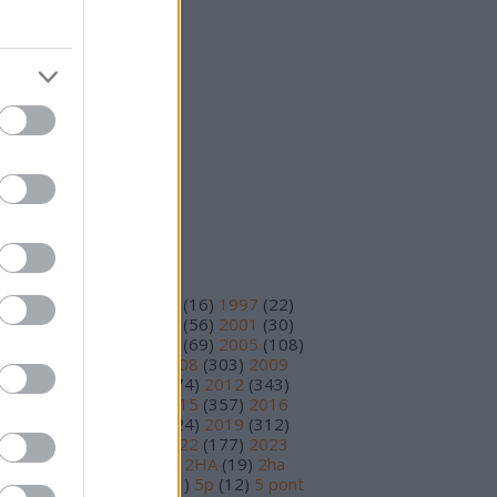
25 október
(
15
)
25 szeptember
(
14
)
vább
...
eedek
S 2.0
jegyzések
,
kommentek
om
jegyzések
,
kommentek
ímkék
93
(
11
)
1995
(
12
)
1996
(
16
)
1997
(
22
)
98
(
14
)
1999
(
48
)
2000
(
56
)
2001
(
30
)
02
(
56
)
2003
(
97
)
2004
(
69
)
2005
(
108
)
06
(
195
)
2007
(
251
)
2008
(
303
)
2009
78
)
2010
(
230
)
2011
(
374
)
2012
(
343
)
13
(
391
)
2014
(
210
)
2015
(
357
)
2016
89
)
2017
(
359
)
2018
(
324
)
2019
(
312
)
20
(
199
)
2021
(
219
)
2022
(
177
)
2023
17
)
2024
(
81
)
2025
(
30
)
2HA
(
19
)
2ha
5
)
3 pont
(
15
)
4 pont
(
81
)
5p
(
12
)
5 pont