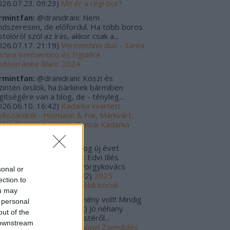
026.07.23. 09:23
)
Mit ér a régi bor?
rmintfan:
@dranidrani: Nem
ndszeresen, de előfordul. Ha több boros
tolóról szól az írás, akkor csak a...
026.07.17. 21:19
)
Vermentino duó - Santa
istina Vermentino és Figuiére
diterranée Blanc 2024
rmintfan:
@dranidrani: Köszi és
zintén örülök, ha bárkinek bármiben
gítségére van a blog, de - tényleg...
026.06.10. 16:42
)
Kadarka kvartett
ekszárdról - Heimann & Fiai, Márkvárt,
kler Örökség és Vida Bonsai Kadarka
24
rulo_szaturnusz:
Boldog új évet
vánok! Tavalyi kedvencek: Edvi Illés
rmint-Kéknyelű 2020 Györgykovács
sonal or
amini...
(
2026.01.06. 12:02
)
2025
ection to
gjobbjai - Magyar és külföldi borok
ou may
s Zoltánn:
Szuper esemény volt! Mindig
 personal
gyon jók a Zsendülések :) Jó néhany
out of the
lackkal tértem haza az estéről...
 downstream
025.12.30. 00:01
)
Karácsonyi Zsendülés