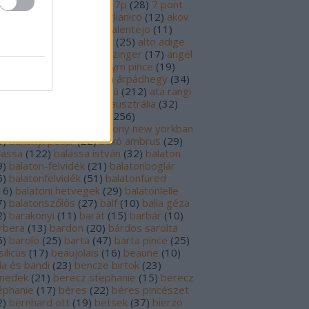
69
)
6p
(
26
)
6 pont
(
127
)
7p
(
28
)
7 pont
6
)
8p
(
21
)
8 pont
(
17
)
aglianico
(
12
)
akov
0
)
albariño
(
28
)
aldi
(
12
)
alentejo
(
11
)
öld
(
25
)
alión
(
18
)
alsace
(
25
)
alto adige
6
)
alves de sousa
(
13
)
alzinger
(
17
)
angel
renzo cachazo
(
11
)
anonym pince
(
19
)
tinori
(
51
)
argentína
(
28
)
árpádhegy
(
34
)
vay
(
39
)
ascheri
(
19
)
aszú
(
212
)
ata rangi
9
)
áts
(
11
)
auslese
(
15
)
ausztrália
(
32
)
sztria
(
223
)
badacsony
(
256
)
dacsonyörs
(
17
)
badacsony new yorkban
0
)
bakonyi péter
(
22
)
bakó ambrus
(
29
)
lassa
(
122
)
balassa istván
(
32
)
balaton
9
)
balaton-felvidék
(
21
)
balatonboglár
6
)
balatonfelvidék
(
51
)
balatonfüred
16
)
balatoni hetvegek
(
29
)
balatonlelle
7
)
balatonszőlős
(
27
)
balf
(
10
)
balla géza
2
)
barakonyi
(
11
)
barát
(
15
)
barbár
(
10
)
rbera
(
13
)
bardon
(
20
)
bárdos sarolta
6
)
barolo
(
25
)
barta
(
47
)
barta pince
(
25
)
ilicus
(
17
)
beaujolais
(
16
)
beaune
(
10
)
la és bandi
(
23
)
bencze birtok
(
23
)
nedek
(
21
)
berecz stephanie
(
15
)
berecz
éphanie
(
17
)
béres
(
22
)
béres pincészet
2
)
bernhard ott
(
19
)
betsek
(
37
)
bierzo