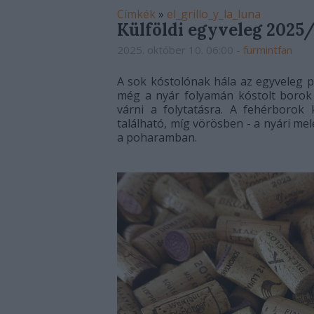
Címkék
»
el_grillo_y_la_luna
Külföldi egyveleg 2025
2025. október 10. 06:00
-
furmintfan
A sok kóstolónak hála az egyveleg 
még a nyár folyamán kóstolt borok 
várni a folytatásra. A fehérborok 
található, míg vörösben - a nyári mel
a poharamban.