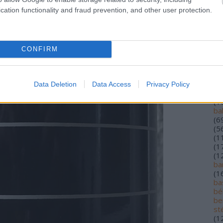
(
1
cation functionality and fraud prevention, and other user protection.
(
5
(
1
alf
(
1
lo
CONFIRM
an
ár
(
2
au
Data Deletion
Data Access
Privacy Policy
ba
(
1
ba
(
6
(
5
(
1
(
1
(
1
ba
(
1
bas
bé
be
st
(
1