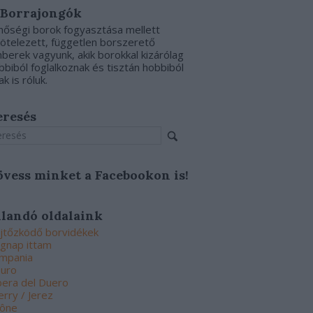
 Borrajongók
nőségi borok fogyasztása mellett
kötelezett, független borszerető
berek vagyunk, akik borokkal kizárólag
bbiból foglalkoznak és tisztán hobbiból
ak is róluk.
eresés
övess minket a Facebookon is!
llandó oldalaink
jtőzködő borvidékek
gnap ittam
mpania
uro
bera del Duero
erry / Jerez
ône