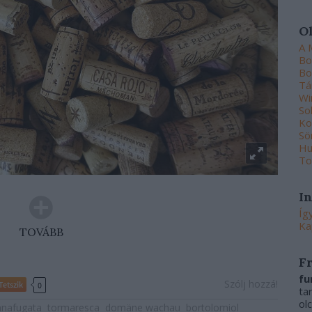
O
A 
Bo
Bo
Tá
Wi
So
Ko
Sö
Hu
To
I
Íg
Ka
TOVÁBB
F
fu
Szólj hozzá!
Tetszik
0
ta
ol
nafugata
tormaresca
domäne wachau
bortolomiol