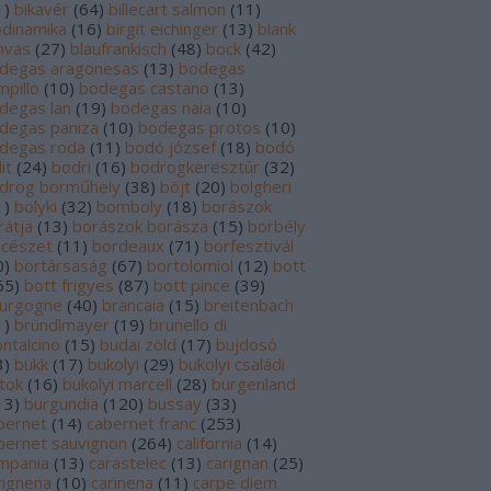
1
)
bikavér
(
64
)
billecart salmon
(
11
)
odinamika
(
16
)
birgit eichinger
(
13
)
blank
nvas
(
27
)
blaufrankisch
(
48
)
bock
(
42
)
degas aragonesas
(
13
)
bodegas
mpillo
(
10
)
bodegas castano
(
13
)
degas lan
(
19
)
bodegas naia
(
10
)
degas paniza
(
10
)
bodegas protos
(
10
)
degas roda
(
11
)
bodó józsef
(
18
)
bodó
it
(
24
)
bodri
(
16
)
bodrogkeresztúr
(
32
)
drog borműhely
(
38
)
böjt
(
20
)
bolgheri
1
)
bolyki
(
32
)
bomboly
(
18
)
borászok
rátja
(
13
)
borászok borásza
(
15
)
borbély
ncészet
(
11
)
bordeaux
(
71
)
borfesztivál
0
)
bortársaság
(
67
)
bortolomiol
(
12
)
bott
65
)
bott frigyes
(
87
)
bott pince
(
39
)
urgogne
(
40
)
brancaia
(
15
)
breitenbach
1
)
bründlmayer
(
19
)
brunello di
ntalcino
(
15
)
budai zöld
(
17
)
bujdosó
3
)
bükk
(
17
)
bukolyi
(
29
)
bukolyi családi
rtok
(
16
)
bukolyi marcell
(
28
)
burgenland
13
)
burgundia
(
120
)
bussay
(
33
)
bernet
(
14
)
cabernet franc
(
253
)
bernet sauvignon
(
264
)
california
(
14
)
mpania
(
13
)
carastelec
(
13
)
carignan
(
25
)
rignena
(
10
)
carinena
(
11
)
carpe diem