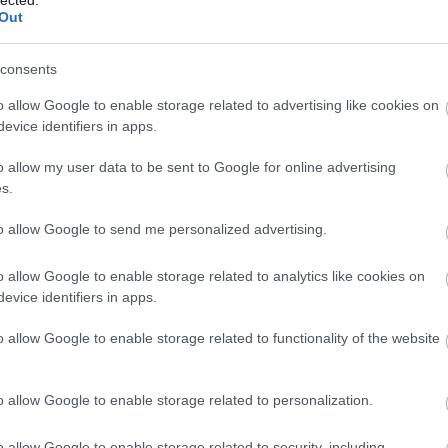
20
Out
Szólj hozzá!
20
Tetszik
0
To
r
bründlmayer
cara
vajra
polz
telmo rodriguez
tormaresca
naus
symington
two rivers
zind-humbrecht
meo-camuzet
consents
ez
tyrrells wines
aveleda
el grillo y la luna
spy valley
femar
F
go wines
michelini i mufatto
dominio del challao
terra mare
o allow Google to enable storage related to advertising like cookies on
RS
e pierre adam
justin boxler
rose family estate
sassi del
evice identifiers in apps.
be
At
o allow my user data to be sent to Google for online advertising
be
s.
El Grillo y La Luna 12 Lunas
to allow Google to send me personalized advertising.
C
19
o allow Google to enable storage related to analytics like cookies on
19
ntano DO területén tevékenykedő Bodega El Grillo y
evice identifiers in apps.
20
többször szerepeltek a blog hasábjain (a pincéről
20
ack biztosan elfogy nálam a 12 Lunas névre keresztelt
o allow Google to enable storage related to functionality of the website
(
3
gy fehérborból, egy syrah rosé-ból és egy vörös
20
 most egy újabb vörösbor, amely színtisztán garnacha-
(
2
A pince legtöbb borával ellentétben ezt nem érlelésre
20
o allow Google to enable storage related to personalization.
 a saját tapasztalat is azt sugallja, hogy ezt a bort
(
1
(
7
o allow Google to enable storage related to security, including