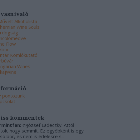
lvasnivaló
Művelt Alkoholista
hemian Wine Souls
rdogság
ncolómedve
ne Flow
kbor
ntár Komlókutató
rbúvár
ngarian Wines
kajWine
nformáció
y pontozunk
pcsolat
riss kommentek
rmintfan:
@József Ladeczky: Attól
rtok, hogy semmit. Ez egyébként is egy
csó bor, és nem is érlelésre s...