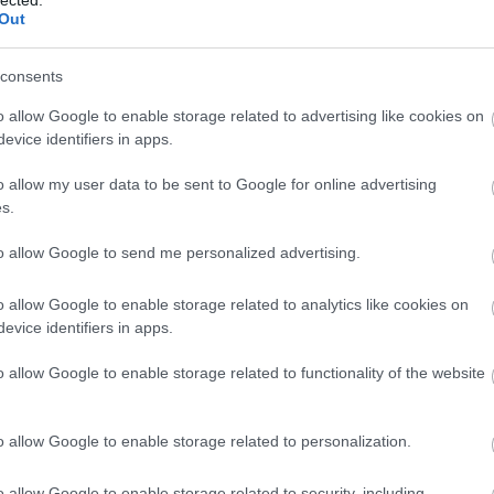
 zenés programokkal összekötve. Az idelátogatók
20
Out
20
k a hegyaljai borászokkal, borászatokkal, boraikkal
To
al.
consents
, töppedt szemek és egészséges szemek egybe
F
elölte meg a rendezvény központi témájaként, így a
o allow Google to enable storage related to advertising like cookies on
RS
ilyen borokra és az azokhoz illő fogásokra épültek.
evice identifiers in apps.
be
At
ul, amelynek tematikája inkább a borvidéket jobban
o allow my user data to be sent to Google for online advertising
be
uális témát boncolgató beszélgetés, majd egy adott
s.
toló. A program gerincét a szombati és vasárnapi
ld Kastélyszálló ad otthont a szombati ünnepélyes
to allow Google to send me personalized advertising.
kjában felszolgált ebéd és borkóstoló követ. Este
C
sorákon a borvidék legjobb séfjei által megálmodott
19
o allow Google to enable storage related to analytics like cookies on
 vendégborászat boraival kényeztetik a vendégeket.
19
evice identifiers in apps.
sal egybekötött dűlőtúrák következnek, végül pedig a
20
 miniborfesztivál búcsúztatja a résztvevőket.
20
o allow Google to enable storage related to functionality of the website
(
3
20
(
2
20
o allow Google to enable storage related to personalization.
(
1
(
7
o allow Google to enable storage related to security, including