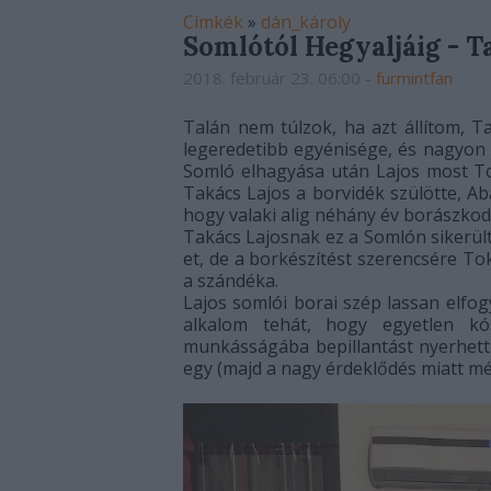
Címkék
»
dán_károly
Somlótól Hegyaljáig - 
2018. február 23. 06:00
-
furmintfan
Talán nem túlzok, ha azt állítom, T
legeredetibb egyénisége, és nagyon 
Somló elhagyása után Lajos most To
Takács Lajos a borvidék szülötte, Ab
hogy valaki alig néhány év borászkod
Takács Lajosnak ez a Somlón sikerült
et, de a borkészítést szerencsére To
a szándéka.
Lajos somlói borai szép lassan elfo
alkalom tehát, hogy egyetlen kó
munkásságába bepillantást nyerhett
egy (majd a nagy érdeklődés miatt mé