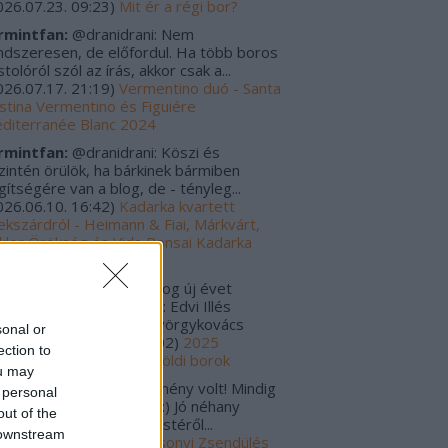
026.07.23. 09:23
)
Mit ér a régi bor?
rmintfan:
@dranidrani: Nem
ndszeresen, de előfordul. Ha több boros
tolóról szól az írás, akkor csak a...
026.07.17. 21:19
)
Vermentino duó - Santa
istina Vermentino és Figuiére
diterranée Blanc 2024
rmintfan:
@dranidrani: Köszi és
zintén örülök, ha bárkinek bármiben
gítségére van a blog, de - tényleg...
026.06.10. 16:42
)
Kadarka kvartett
ekszárdról - Heimann & Fiai, Márkvárt,
kler Örökség és Vida Bonsai Kadarka
24
rulo_szaturnusz:
Boldog új évet
vánok! Tavalyi kedvencek: Edvi Illés
rmint-Kéknyelű 2020 Györgykovács
sonal or
amini...
(
2026.01.06. 12:02
)
2025
ection to
gjobbjai - Magyar és külföldi borok
ou may
s Zoltánn:
Szuper esemény volt! Mindig
 personal
gyon jók a Zsendülések :) Jó néhany
out of the
lackkal tértem haza az estéről...
 downstream
025.12.30. 00:01
)
Karácsonyi Zsendülés