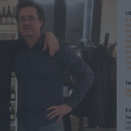
O
A 
Bo
Bo
Tá
Wi
So
Ko
Sö
Hu
To
I
Íg
Ka
F
fu
ta
ol