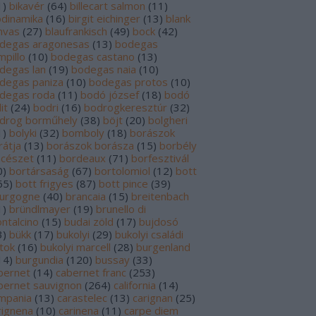
1
)
bikavér
(
64
)
billecart salmon
(
11
)
odinamika
(
16
)
birgit eichinger
(
13
)
blank
nvas
(
27
)
blaufrankisch
(
49
)
bock
(
42
)
degas aragonesas
(
13
)
bodegas
mpillo
(
10
)
bodegas castano
(
13
)
degas lan
(
19
)
bodegas naia
(
10
)
degas paniza
(
10
)
bodegas protos
(
10
)
degas roda
(
11
)
bodó józsef
(
18
)
bodó
it
(
24
)
bodri
(
16
)
bodrogkeresztúr
(
32
)
drog borműhely
(
38
)
böjt
(
20
)
bolgheri
1
)
bolyki
(
32
)
bomboly
(
18
)
borászok
rátja
(
13
)
borászok borásza
(
15
)
borbély
ncészet
(
11
)
bordeaux
(
71
)
borfesztivál
0
)
bortársaság
(
67
)
bortolomiol
(
12
)
bott
65
)
bott frigyes
(
87
)
bott pince
(
39
)
urgogne
(
40
)
brancaia
(
15
)
breitenbach
1
)
bründlmayer
(
19
)
brunello di
ntalcino
(
15
)
budai zöld
(
17
)
bujdosó
3
)
bükk
(
17
)
bukolyi
(
29
)
bukolyi családi
rtok
(
16
)
bukolyi marcell
(
28
)
burgenland
14
)
burgundia
(
120
)
bussay
(
33
)
bernet
(
14
)
cabernet franc
(
253
)
bernet sauvignon
(
264
)
california
(
14
)
mpania
(
13
)
carastelec
(
13
)
carignan
(
25
)
rignena
(
10
)
carinena
(
11
)
carpe diem