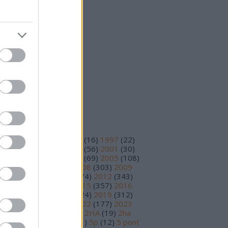
25 október
(
15
)
25 szeptember
(
14
)
vább
...
eedek
S 2.0
jegyzések
,
kommentek
om
jegyzések
,
kommentek
ímkék
93
(
11
)
1995
(
12
)
1996
(
16
)
1997
(
22
)
98
(
14
)
1999
(
48
)
2000
(
56
)
2001
(
30
)
02
(
56
)
2003
(
97
)
2004
(
69
)
2005
(
108
)
06
(
195
)
2007
(
251
)
2008
(
303
)
2009
78
)
2010
(
230
)
2011
(
374
)
2012
(
343
)
13
(
391
)
2014
(
210
)
2015
(
357
)
2016
89
)
2017
(
359
)
2018
(
324
)
2019
(
312
)
20
(
199
)
2021
(
220
)
2022
(
177
)
2023
17
)
2024
(
81
)
2025
(
30
)
2HA
(
19
)
2ha
5
)
3 pont
(
15
)
4 pont
(
81
)
5p
(
12
)
5 pont