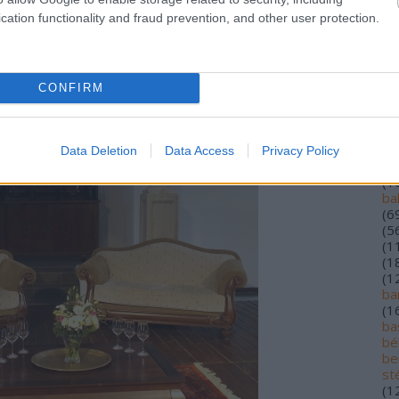
(
1
cation functionality and fraud prevention, and other user protection.
(
5
(
1
alf
(
1
lo
CONFIRM
an
ár
(
2
au
Data Deletion
Data Access
Privacy Policy
ba
(
1
ba
(
6
(
5
(
1
(
1
(
1
ba
(
1
bas
bé
be
st
(
1