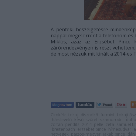
A pénteki beszélgetésre mindenkép
nappal megcsörrent a telefonom és k
Miklós, azaz az Erzsébet Pince
zárórendezvényen is részt vehettem
de most nézzük mit kínált a 2014-es T
Címkék:
tokaj
disznókő
furmint
tokaji ősz
hárslevelű
késői szüret
szamorodni
dob
zoltán
pendits
2014
pelle
zéta
samuel ti
breitenbach
erzsébet pince
hímesudvar
á
hetvegek
pajzos-megyer
jakab pince
dán 