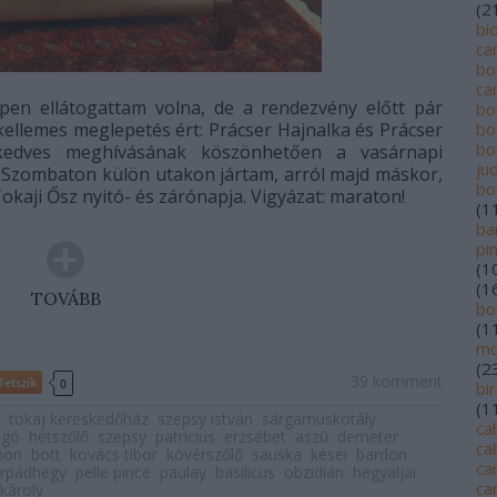
(
2
bi
ca
bo
ca
pen ellátogattam volna, de a rendezvény előtt pár
bo
ellemes meglepetés ért: Prácser Hajnalka és Prácser
bo
bo
 kedves meghívásának köszönhetően a vasárnapi
jud
.
Szombaton külön utakon jártam, arról majd máskor,
bo
okaji Ősz nyitó- és zárónapja. Vigyázat: maraton!
(
1
ba
pi
(
1
(
1
TOVÁBB
bo
(
1
mo
(
2
39
komment
Tetszik
0
bi
(
1
tokaj kereskedőház
szepsy istván
sárgamuskotály
ca
ogó
hétszőlő
szepsy
patricius
erzsébet
aszú
demeter
ca
non
bott
kovács tibor
kövérszőlő
sauska
kései
bardon
ca
rpádhegy
pelle pince
paulay
basilicus
obzidián
hegyaljai
ca
károly