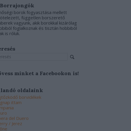
 Borrajongók
nőségi borok fogyasztása mellett
kötelezett, független borszerető
berek vagyunk, akik borokkal kizárólag
bbiból foglalkoznak és tisztán hobbiból
ak is róluk.
eresés
övess minket a Facebookon is!
llandó oldalaink
jtőzködő borvidékek
gnap ittam
mpania
uro
bera del Duero
erry / Jerez
ône