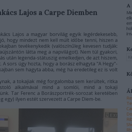
A
Takács Lajos a Carpe Diemben
Mi
el
em
ho
írn
akács Lajos a magyar borvilág egyik legérdekesebb,
jó, hogy mindezt nem kell múlt időbe tenni, hiszen a
kajban tevékenykedik (valószínűleg kevesen tudják:
K
aújszántón látta meg a napvilágot). Nem túl gyakori,
ás után legenda-státuszig emelkedjen, de azt hiszem,
. A sors úgy hozta, hogy a borász elhagyta "A Hegy"-
kajban sem hagyta abba, még ha eredetileg ez is volt
K
gynak, a tokajiak még forgalomba sem kerültek, ritka
stoló alkalmával mind a somlói, mind a tokaji
Á
ünk. Tar Ferenc a Borászportrék-sorozat keretében
Re
g egy) ilyen estét szervezett a Carpe Diem-be.
Te
Ca
Do
Ri
Sh
Rh