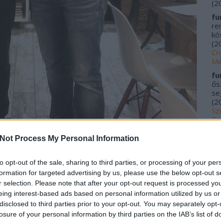
(
2
fu
re
kós
(
2
Cr
Mé
fu
ős
se
(
2
Sz
Ta
20
Not Process My Personal Information
me
kí
Fu
to opt-out of the sale, sharing to third parties, or processing of your per
Tr
formation for targeted advertising by us, please use the below opt-out s
le
r selection. Please note that after your opt-out request is processed y
Ác
eing interest-based ads based on personal information utilized by us or
na
épet a
Carpe Diem facebook oldaláról
kölcsönöztem)
disclosed to third parties prior to your opt-out. You may separately opt-
pa
losure of your personal information by third parties on the IAB’s list of
(
2