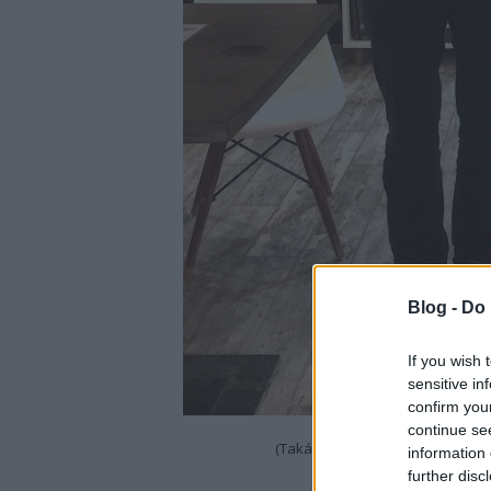
Blog -
Do 
If you wish 
sensitive in
confirm you
continue se
(Takács Lajos és Tar Ferenc, a k
information 
further disc