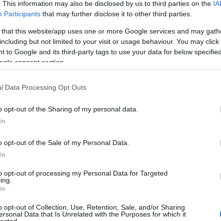
. This information may also be disclosed by us to third parties on the
IA
Bu
Participants
that may further disclose it to other third parties.
Zs
TOVÁBB
 that this website/app uses one or more Google services and may gath
Kü
including but not limited to your visit or usage behaviour. You may click 
90
 to Google and its third-party tags to use your data for below specifi
Bo
6
komment
ogle consent section.
Tetszik
0
Ce
lanc
hárslevelű
szent tamás
úrágya
hollóvár
mád
2008
Ri
rpe diem
2010
2017
tállya
2015
2016
2013
dhp
lenkey
Th
l Data Processing Opt Outs
We
o opt-out of the Sharing of my personal data.
In
A
20
20
o opt-out of the Sale of my Personal Data.
20
In
20
molóval, hiszen két hónap telt el az esemény óta, de
20
emben, mit és mennyit is lehetne, kellene írni az
to opt-out of processing my Personal Data for Targeted
20
ing.
rült a visszaemlékezés.
20
In
20
b rendezvénye, amelyet tavaly óta a Tokaj Alapítvány
20
o opt-out of Collection, Use, Retention, Sale, and/or Sharing
zat központjában természetesen a tokaji bor áll, az
20
ersonal Data that Is Unrelated with the Purposes for which it
lected.