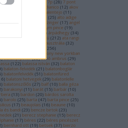
69
)
6p
(
26
)
6 pont
(
127
)
7p
(
28
)
7 pont
6
)
8p
(
21
)
8 pont
(
17
)
aglianico
(
12
)
akov
0
)
albariño
(
28
)
aldi
(
12
)
alentejo
(
11
)
öld
(
25
)
alión
(
18
)
alsace
(
25
)
alto adige
6
)
alves de sousa
(
13
)
alzinger
(
17
)
angel
renzo cachazo
(
11
)
anonym pince
(
19
)
tinori
(
51
)
argentína
(
28
)
árpádhegy
(
34
)
vay
(
39
)
ascheri
(
19
)
aszú
(
212
)
ata rangi
9
)
áts
(
11
)
auslese
(
15
)
ausztrália
(
32
)
sztria
(
224
)
badacsony
(
256
)
dacsonyörs
(
17
)
badacsony new yorkban
0
)
bakonyi péter
(
22
)
bakó ambrus
(
29
)
lassa
(
122
)
balassa istván
(
32
)
balaton
9
)
balaton-felvidék
(
21
)
balatonboglár
6
)
balatonfelvidék
(
51
)
balatonfüred
16
)
balatoni hetvegek
(
29
)
balatonlelle
8
)
balatonszőlős
(
27
)
balf
(
10
)
balla géza
2
)
barakonyi
(
11
)
barát
(
15
)
barbár
(
10
)
rbera
(
13
)
bardon
(
20
)
bárdos sarolta
6
)
barolo
(
25
)
barta
(
47
)
barta pince
(
25
)
ilicus
(
17
)
beaujolais
(
16
)
beaune
(
10
)
la és bandi
(
23
)
bencze birtok
(
23
)
nedek
(
21
)
berecz stephanie
(
15
)
berecz
éphanie
(
17
)
béres
(
22
)
béres pincészet
2
)
bernhard ott
(
19
)
betsek
(
37
)
bierzo