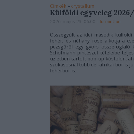
Címkék
»
crystallum
Külföldi egyveleg 2026
2026. május 23. 06:00
-
furmintfan
Összegyűlt az idei második külföldi
fehér, és néhány rosé alkotja a c
pezsgőről egy gyors összefoglaló 
Schöfmann pincészet tételeibe telje
üzletben tartott pop-up kóstolón, ah
szokásosnál több dél-afrikai bor is j
fehérbor is.