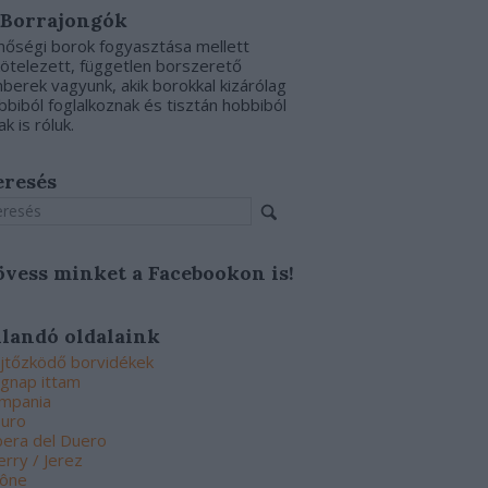
 Borrajongók
nőségi borok fogyasztása mellett
kötelezett, független borszerető
berek vagyunk, akik borokkal kizárólag
bbiból foglalkoznak és tisztán hobbiból
ak is róluk.
eresés
övess minket a Facebookon is!
llandó oldalaink
jtőzködő borvidékek
gnap ittam
mpania
uro
bera del Duero
erry / Jerez
ône