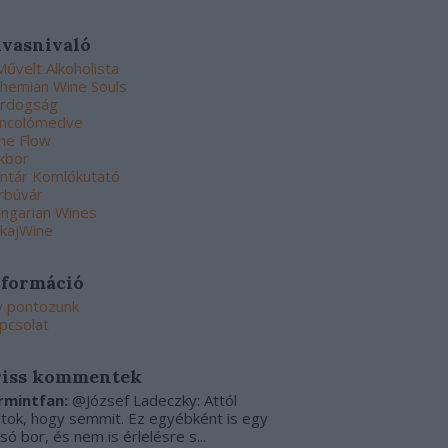
lvasnivaló
Művelt Alkoholista
hemian Wine Souls
rdogság
ncolómedve
ne Flow
kbor
ntár Komlókutató
rbúvár
ngarian Wines
kajWine
nformáció
y pontozunk
pcsolat
riss kommentek
rmintfan:
@József Ladeczky: Attól
rtok, hogy semmit. Ez egyébként is egy
csó bor, és nem is érlelésre s...