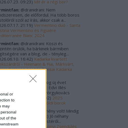
026.07.23. 09:23
)
Mit ér a régi bor?
rmintfan:
@dranidrani: Nem
ndszeresen, de előfordul. Ha több boros
tolóról szól az írás, akkor csak a...
026.07.17. 21:19
)
Vermentino duó - Santa
istina Vermentino és Figuiére
diterranée Blanc 2024
rmintfan:
@dranidrani: Köszi és
zintén örülök, ha bárkinek bármiben
gítségére van a blog, de - tényleg...
026.06.10. 16:42
)
Kadarka kvartett
ekszárdról - Heimann & Fiai, Márkvárt,
kler Örökség és Vida Bonsai Kadarka
24
rulo_szaturnusz:
Boldog új évet
vánok! Tavalyi kedvencek: Edvi Illés
rmint-Kéknyelű 2020 Györgykovács
sonal or
amini...
(
2026.01.06. 12:02
)
2025
ection to
gjobbjai - Magyar és külföldi borok
ou may
s Zoltánn:
Szuper esemény volt! Mindig
 personal
gyon jók a Zsendülések :) Jó néhany
out of the
lackkal tértem haza az estéről...
 downstream
025.12.30. 00:01
)
Karácsonyi Zsendülés