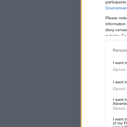
participants
Downstream 
Please note
information 
deny consent
in below Go
Persona
I want t
Opted 
I want t
Opted 
I want 
Advertis
Opted 
I want t
of my P
was col