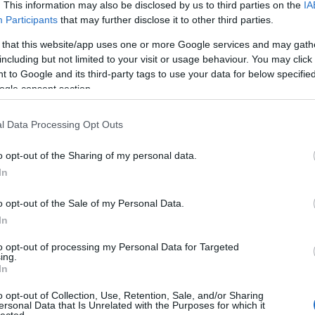
. This information may also be disclosed by us to third parties on the
IA
Bu
Participants
that may further disclose it to other third parties.
Zs
 that this website/app uses one or more Google services and may gath
Kü
including but not limited to your visit or usage behaviour. You may click 
90
 to Google and its third-party tags to use your data for below specifi
Bo
ogle consent section.
Ce
Ri
Th
l Data Processing Opt Outs
We
o opt-out of the Sharing of my personal data.
In
A
20
20
o opt-out of the Sale of my Personal Data.
20
In
20
20
to opt-out of processing my Personal Data for Targeted
20
ing.
20
In
20
20
o opt-out of Collection, Use, Retention, Sale, and/or Sharing
20
ersonal Data that Is Unrelated with the Purposes for which it
lected.