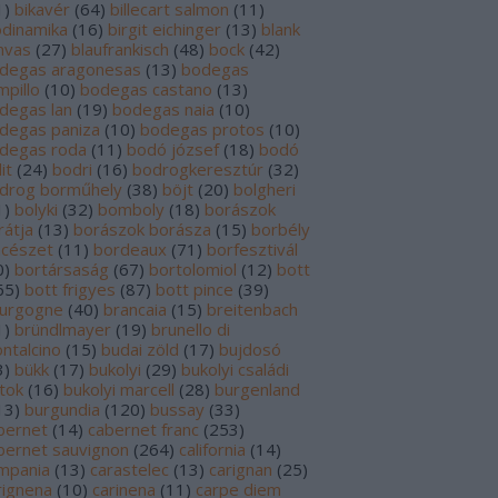
1
)
bikavér
(
64
)
billecart salmon
(
11
)
odinamika
(
16
)
birgit eichinger
(
13
)
blank
nvas
(
27
)
blaufrankisch
(
48
)
bock
(
42
)
degas aragonesas
(
13
)
bodegas
mpillo
(
10
)
bodegas castano
(
13
)
degas lan
(
19
)
bodegas naia
(
10
)
degas paniza
(
10
)
bodegas protos
(
10
)
degas roda
(
11
)
bodó józsef
(
18
)
bodó
it
(
24
)
bodri
(
16
)
bodrogkeresztúr
(
32
)
drog borműhely
(
38
)
böjt
(
20
)
bolgheri
1
)
bolyki
(
32
)
bomboly
(
18
)
borászok
rátja
(
13
)
borászok borásza
(
15
)
borbély
ncészet
(
11
)
bordeaux
(
71
)
borfesztivál
0
)
bortársaság
(
67
)
bortolomiol
(
12
)
bott
65
)
bott frigyes
(
87
)
bott pince
(
39
)
urgogne
(
40
)
brancaia
(
15
)
breitenbach
1
)
bründlmayer
(
19
)
brunello di
ntalcino
(
15
)
budai zöld
(
17
)
bujdosó
3
)
bükk
(
17
)
bukolyi
(
29
)
bukolyi családi
rtok
(
16
)
bukolyi marcell
(
28
)
burgenland
13
)
burgundia
(
120
)
bussay
(
33
)
bernet
(
14
)
cabernet franc
(
253
)
bernet sauvignon
(
264
)
california
(
14
)
mpania
(
13
)
carastelec
(
13
)
carignan
(
25
)
rignena
(
10
)
carinena
(
11
)
carpe diem