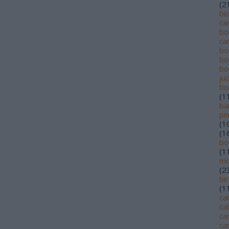
(
2
bi
ca
bo
ca
bo
bo
bo
jud
bo
(
1
ba
pi
(
1
(
1
bo
(
1
mo
(
2
bi
(
1
ca
ca
ca
ca