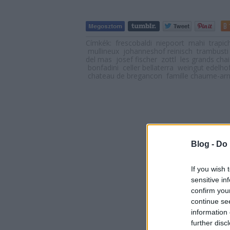
Címkék:
frescobaldi
niepoort
mahi
trapic
mullineux
johanneshof reinisch
trambusti
del mas
josef fischer
zottl
les grands chai
bonfadini
celler bellaterra
weingut edelho
chateau de bregancon
famille chaume-ar
Blog -
Do 
If you wish 
sensitive in
confirm you
continue se
information 
further disc