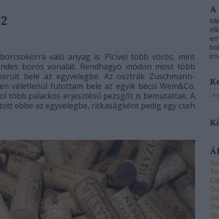
A
/2
Mi
el
em
ho
írn
 borcsokorra való anyag is. Picivel több vörös, mint
sendes boros vonalat. Rendhagyó módon most több
került bele az egyvelegbe. Az osztrák
Zuschmann-
K
sen véletlenül futottam bele az egyik bécsi Wein&Co.
ol több palackos erjesztésű pezsgőt is bemutattak. A
utott ebbe az egyvelegbe, ritkaságként pedig egy cseh
K
Á
Re
Te
Ca
Do
Ri
Sh
Rh