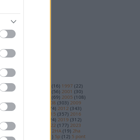
25 október
(
15
)
25 szeptember
(
14
)
vább
...
eedek
S 2.0
jegyzések
,
kommentek
om
jegyzések
,
kommentek
ímkék
93
(
11
)
1995
(
12
)
1996
(
16
)
1997
(
22
)
98
(
14
)
1999
(
48
)
2000
(
56
)
2001
(
30
)
02
(
56
)
2003
(
97
)
2004
(
69
)
2005
(
108
)
06
(
195
)
2007
(
251
)
2008
(
303
)
2009
78
)
2010
(
230
)
2011
(
374
)
2012
(
343
)
13
(
391
)
2014
(
210
)
2015
(
357
)
2016
89
)
2017
(
359
)
2018
(
324
)
2019
(
312
)
20
(
199
)
2021
(
219
)
2022
(
177
)
2023
17
)
2024
(
81
)
2025
(
30
)
2HA
(
19
)
2ha
5
)
3 pont
(
15
)
4 pont
(
81
)
5p
(
12
)
5 pont