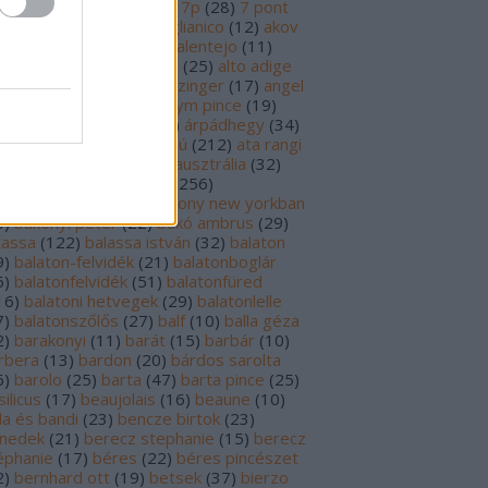
69
)
6p
(
26
)
6 pont
(
127
)
7p
(
28
)
7 pont
6
)
8p
(
21
)
8 pont
(
17
)
aglianico
(
12
)
akov
0
)
albariño
(
28
)
aldi
(
12
)
alentejo
(
11
)
öld
(
25
)
alión
(
18
)
alsace
(
25
)
alto adige
6
)
alves de sousa
(
13
)
alzinger
(
17
)
angel
renzo cachazo
(
11
)
anonym pince
(
19
)
tinori
(
51
)
argentína
(
28
)
árpádhegy
(
34
)
vay
(
39
)
ascheri
(
19
)
aszú
(
212
)
ata rangi
9
)
áts
(
11
)
auslese
(
15
)
ausztrália
(
32
)
sztria
(
223
)
badacsony
(
256
)
dacsonyörs
(
17
)
badacsony new yorkban
0
)
bakonyi péter
(
22
)
bakó ambrus
(
29
)
lassa
(
122
)
balassa istván
(
32
)
balaton
9
)
balaton-felvidék
(
21
)
balatonboglár
6
)
balatonfelvidék
(
51
)
balatonfüred
16
)
balatoni hetvegek
(
29
)
balatonlelle
7
)
balatonszőlős
(
27
)
balf
(
10
)
balla géza
2
)
barakonyi
(
11
)
barát
(
15
)
barbár
(
10
)
rbera
(
13
)
bardon
(
20
)
bárdos sarolta
6
)
barolo
(
25
)
barta
(
47
)
barta pince
(
25
)
ilicus
(
17
)
beaujolais
(
16
)
beaune
(
10
)
la és bandi
(
23
)
bencze birtok
(
23
)
nedek
(
21
)
berecz stephanie
(
15
)
berecz
éphanie
(
17
)
béres
(
22
)
béres pincészet
2
)
bernhard ott
(
19
)
betsek
(
37
)
bierzo