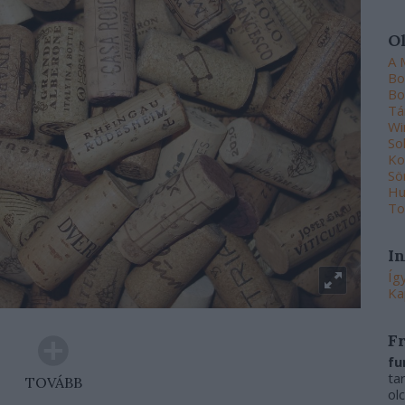
O
A 
Bo
Bo
Tá
Wi
So
Ko
Sö
Hu
To
I
Íg
Ka
F
fu
ta
TOVÁBB
ol