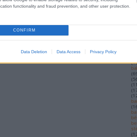
(
1
cation functionality and fraud prevention, and other user protection.
(
5
(
1
alf
(
1
lo
CONFIRM
an
ár
(
2
au
Data Deletion
Data Access
Privacy Policy
ba
(
1
ba
(
6
(
5
(
1
(
1
(
1
ba
(
1
bas
bé
be
st
(
1