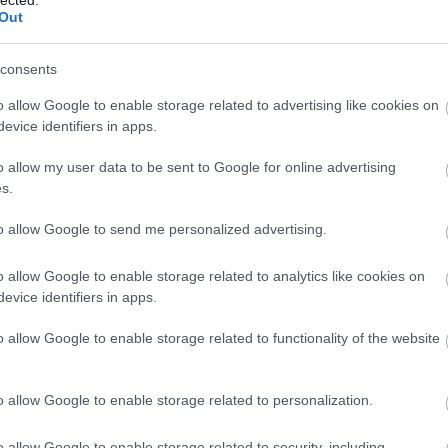
20
Out
20
To
consents
F
o allow Google to enable storage related to advertising like cookies on
RS
evice identifiers in apps.
be
At
o allow my user data to be sent to Google for online advertising
be
s.
to allow Google to send me personalized advertising.
C
19
o allow Google to enable storage related to analytics like cookies on
19
evice identifiers in apps.
20
20
o allow Google to enable storage related to functionality of the website
(
3
20
(
2
20
o allow Google to enable storage related to personalization.
(
1
(
7
o allow Google to enable storage related to security, including