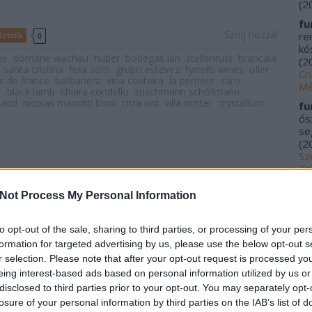
(
2
fu
Szólj hozzá!
re
Tetszik
0
kós
he
domäne wachau
huber
bodegas lan
stellenrust
brancaia
(
2
santa cristina
felix solis
grupo estevez
tyrrells wines
oller
Cr
s de france
barbanera
vina costeira
la perriere
zaro
Mé
f
black lamb
chiara condello
zuschmann schöfmann
naud
nicolas mariotti bindi
citra vini
villa richter
crystallum
fu
ős
se
(
2
Sz
Ta
20
Not Process My Personal Information
me
kí
Fu
to opt-out of the sale, sharing to third parties, or processing of your per
Tr
formation for targeted advertising by us, please use the below opt-out s
le
r selection. Please note that after your opt-out request is processed y
Ác
eing interest-based ads based on personal information utilized by us or
na
disclosed to third parties prior to your opt-out. You may separately opt-
pa
losure of your personal information by third parties on the IAB’s list of
(
2