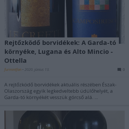
Rejtőzködő borvidékek: A Garda-tó
környéke, Lugana és Alto Mincio -
Ottella
furmintfan
•
2020. június 13.
0
A rejtőzködő borvidékek aktuális részében Észak-
Olaszország egyik legkedveltebb üdülőhelyét, a
Garda-tó környékét vesszük górcső alá. ...