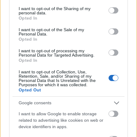
services and may gather and store information including but
not limited to your visit or usage behaviour. You may click to
I want to opt-out of the Sharing of my
personal data.
grant or deny consent to Google and its third-party tags to
Opted In
use your data for below specified purposes in below Google
Nemcsak Mike Tyson vagy Vladimir Klicsko tud
consent section.
I want to opt-out of the Sale of my
epikus bokszmérkőzést vívni. Vannak virtuózok
Personal Data.
Opted In
feleakkora méretben is, bár nyilván a vérre szomjas
...
I want to opt-out of processing my
Personal Data for Targeted Advertising.
Opted In
I want to opt-out of Collection, Use,
Retention, Sale, and/or Sharing of my
Personal Data that Is Unrelated with the
Purposes for which it was collected.
Opted Out
Google consents
I want to allow Google to enable storage
related to advertising like cookies on web or
device identifiers in apps.