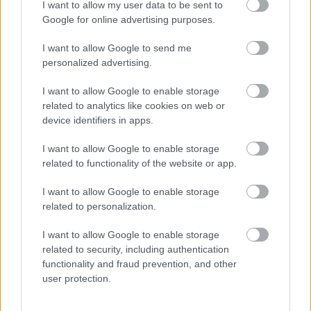
I want to allow my user data to be sent to
Google for online advertising purposes.
L'arco - A diadalív árnyékában.
I want to allow Google to send me
personalized advertising.
rszabi
•
2017. március 31.
4
I want to allow Google to enable storage
related to analytics like cookies on web or
device identifiers in apps.
I want to allow Google to enable storage
related to functionality of the website or app.
I want to allow Google to enable storage
related to personalization.
I want to allow Google to enable storage
related to security, including authentication
A tavaly
negrari utazás
utolsó, de legkevésbé sem
functionality and fraud prevention, and other
érdektelen beszámolója következik. Kicsit
user protection.
közhelyszagú, de pont ezért zsigeri igazság, hogy
nagy ...