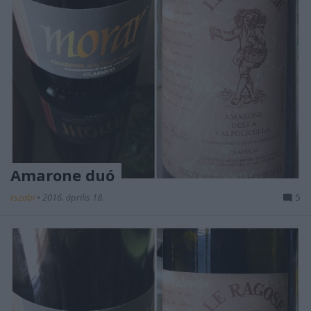
Amarone duó
rszabi
•
2016. április 18.
5