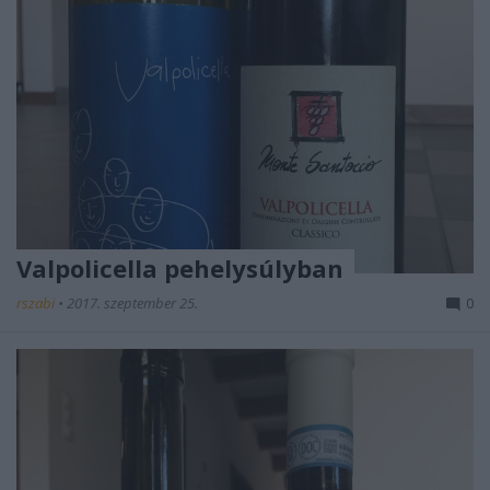
Valpolicella pehelysúlyban
rszabi
•
2017. szeptember 25.
0