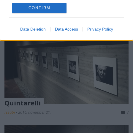
CONFIRM
Data Deletion
Data Access
Privacy Policy
Quintarelli
rszabi
•
2016. november 21.
7