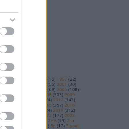
25 október
(
15
)
25 szeptember
(
14
)
vább
...
eedek
S 2.0
jegyzések
,
kommentek
om
jegyzések
,
kommentek
ímkék
93
(
11
)
1995
(
12
)
1996
(
16
)
1997
(
22
)
98
(
14
)
1999
(
48
)
2000
(
56
)
2001
(
30
)
02
(
56
)
2003
(
97
)
2004
(
69
)
2005
(
108
)
06
(
195
)
2007
(
251
)
2008
(
303
)
2009
78
)
2010
(
230
)
2011
(
374
)
2012
(
343
)
13
(
391
)
2014
(
210
)
2015
(
357
)
2016
89
)
2017
(
359
)
2018
(
324
)
2019
(
312
)
20
(
199
)
2021
(
220
)
2022
(
177
)
2023
17
)
2024
(
81
)
2025
(
30
)
2HA
(
19
)
2ha
5
)
3 pont
(
15
)
4 pont
(
81
)
5p
(
12
)
5 pont