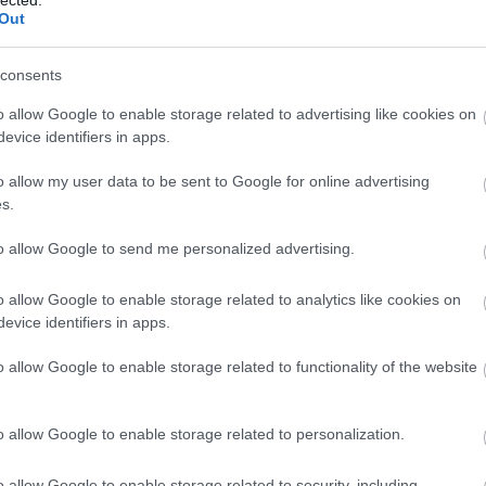
20
Out
20
To
consents
F
o allow Google to enable storage related to advertising like cookies on
RS
evice identifiers in apps.
be
TOVÁBB
At
o allow my user data to be sent to Google for online advertising
be
s.
5
komment
Tetszik
0
to allow Google to send me personalized advertising.
C
s
concha y toro
ogier
dönnhoff
leitz
casillero del diablo
f herrenberg
nittnaus
two rivers
zull
maison aix
zind-
19
o allow Google to enable storage related to analytics like cookies on
ackner tinnacher
tegernseerhof
olivier bernstein
joblot
19
evice identifiers in apps.
icasoli
terlan
domaine vacheron
vincent girardin
bodegas
20
s campillo
bodegas escorihuela gascon
paco and lola
20
cesare bussolo
poliziano
chivite
o allow Google to enable storage related to functionality of the website
(
3
20
(
2
/3
20
o allow Google to enable storage related to personalization.
(
1
(
7
o allow Google to enable storage related to security, including