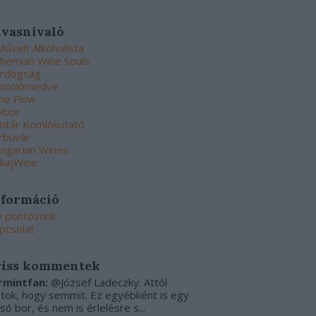
lvasnivaló
Művelt Alkoholista
hemian Wine Souls
rdogság
ncolómedve
ne Flow
kbor
ntár Komlókutató
rbúvár
ngarian Wines
kajWine
nformáció
y pontozunk
pcsolat
riss kommentek
rmintfan:
@József Ladeczky: Attól
rtok, hogy semmit. Ez egyébként is egy
csó bor, és nem is érlelésre s...