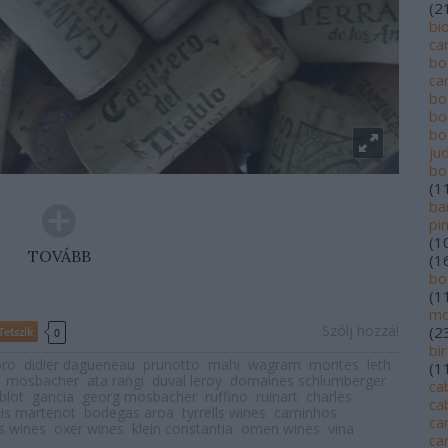
(
2
bi
ca
bo
ca
bo
bo
bo
jud
bo
(
1
ba
pi
(
1
TOVÁBB
(
1
bo
(
1
mo
Szólj hozzá!
(
2
Tetszik
0
bi
oro
didier dagueneau
prunotto
mahi
wagram
montes
leth
(
1
mosbacher
ata rangi
duval leroy
domaines schlumberger
ca
blot
gancia
georg mosbacher
ruffino
ruinart
charles
ca
ois martenot
bodegas aroa
tyrrells wines
caminhos
ca
as wines
oxer wines
klein constantia
omen wines
vina
ca