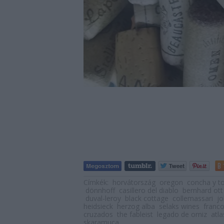
Címkék:
horvátország
oregon
concha y t
dönnhoff
casillero del diablo
bernhard ott
duval-leroy
black cottage
collemassari
jo
heidsieck
herzog alba
selaks wines
franc
cruzados
the fableist
legado de orniz
atl
skaramuca