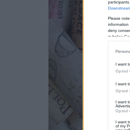
participants
Downstream 
Please note
information 
deny consent
in below Go
Persona
I want t
Opted 
I want t
Opted 
I want 
Advertis
Opted 
I want t
of my P
was col