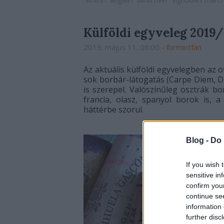
Külföldi egyveleg 2019/
2019. május 11. 06:00
-
furmintfan
Az aktuális külföldi egyvelegben az 
sok borbár-látogatás (Carpe Diem, Dr
is szerepel. Valószínűleg osztrák b
francia, olasz, spanyol borok is, a
háttérbe szorul.
Blog -
Do 
If you wish 
sensitive in
confirm you
continue se
information 
further disc