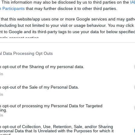
. This information may also be disclosed by us to third parties on the
IA
Bu
Participants
that may further disclose it to other third parties.
Zs
 that this website/app uses one or more Google services and may gath
Kü
including but not limited to your visit or usage behaviour. You may click 
90
 to Google and its third-party tags to use your data for below specifi
Bo
ogle consent section.
Ce
Ri
Th
l Data Processing Opt Outs
We
o opt-out of the Sharing of my personal data.
In
A
20
20
o opt-out of the Sale of my Personal Data.
20
In
20
20
to opt-out of processing my Personal Data for Targeted
20
ing.
20
In
20
20
o opt-out of Collection, Use, Retention, Sale, and/or Sharing
20
ersonal Data that Is Unrelated with the Purposes for which it
lected.