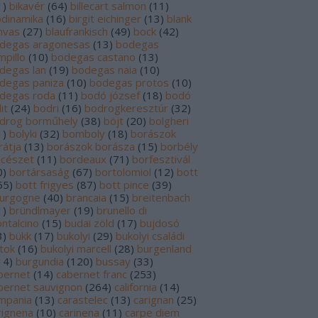
1
)
bikavér
(
64
)
billecart salmon
(
11
)
odinamika
(
16
)
birgit eichinger
(
13
)
blank
nvas
(
27
)
blaufrankisch
(
49
)
bock
(
42
)
degas aragonesas
(
13
)
bodegas
mpillo
(
10
)
bodegas castano
(
13
)
degas lan
(
19
)
bodegas naia
(
10
)
degas paniza
(
10
)
bodegas protos
(
10
)
degas roda
(
11
)
bodó józsef
(
18
)
bodó
it
(
24
)
bodri
(
16
)
bodrogkeresztúr
(
32
)
drog borműhely
(
38
)
böjt
(
20
)
bolgheri
1
)
bolyki
(
32
)
bomboly
(
18
)
borászok
rátja
(
13
)
borászok borásza
(
15
)
borbély
ncészet
(
11
)
bordeaux
(
71
)
borfesztivál
0
)
bortársaság
(
67
)
bortolomiol
(
12
)
bott
65
)
bott frigyes
(
87
)
bott pince
(
39
)
urgogne
(
40
)
brancaia
(
15
)
breitenbach
1
)
bründlmayer
(
19
)
brunello di
ntalcino
(
15
)
budai zöld
(
17
)
bujdosó
3
)
bükk
(
17
)
bukolyi
(
29
)
bukolyi családi
rtok
(
16
)
bukolyi marcell
(
28
)
burgenland
14
)
burgundia
(
120
)
bussay
(
33
)
bernet
(
14
)
cabernet franc
(
253
)
bernet sauvignon
(
264
)
california
(
14
)
mpania
(
13
)
carastelec
(
13
)
carignan
(
25
)
rignena
(
10
)
carinena
(
11
)
carpe diem