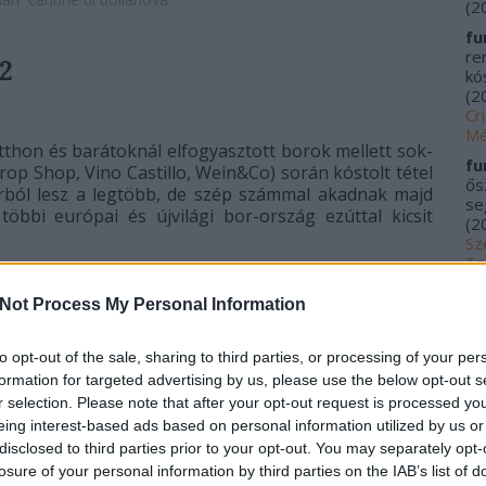
(
2
fu
re
2
kós
(
2
Cr
Mé
otthon és barátoknál elfogyasztott borok mellett sok-
fu
op Shop, Vino Castillo, Wein&Co) során kóstolt tétel
ős
orból lesz a legtöbb, de szép számmal akadnak majd
se
 többi európai és újvilági bor-ország ezúttal kicsit
(
2
Sz
Ta
20
Not Process My Personal Information
me
kí
Fu
to opt-out of the sale, sharing to third parties, or processing of your per
Tr
formation for targeted advertising by us, please use the below opt-out s
le
r selection. Please note that after your opt-out request is processed y
Ác
eing interest-based ads based on personal information utilized by us or
na
disclosed to third parties prior to your opt-out. You may separately opt-
pa
losure of your personal information by third parties on the IAB’s list of
(
2