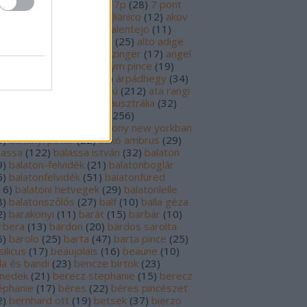
69
)
6p
(
26
)
6 pont
(
127
)
7p
(
28
)
7 pont
6
)
8p
(
21
)
8 pont
(
17
)
aglianico
(
12
)
akov
0
)
albariño
(
28
)
aldi
(
12
)
alentejo
(
11
)
öld
(
25
)
alión
(
18
)
alsace
(
25
)
alto adige
6
)
alves de sousa
(
13
)
alzinger
(
17
)
angel
renzo cachazo
(
11
)
anonym pince
(
19
)
tinori
(
51
)
argentína
(
28
)
árpádhegy
(
34
)
vay
(
39
)
ascheri
(
19
)
aszú
(
212
)
ata rangi
9
)
áts
(
11
)
auslese
(
15
)
ausztrália
(
32
)
sztria
(
224
)
badacsony
(
256
)
dacsonyörs
(
17
)
badacsony new yorkban
0
)
bakonyi péter
(
22
)
bakó ambrus
(
29
)
lassa
(
122
)
balassa istván
(
32
)
balaton
9
)
balaton-felvidék
(
21
)
balatonboglár
6
)
balatonfelvidék
(
51
)
balatonfüred
16
)
balatoni hetvegek
(
29
)
balatonlelle
8
)
balatonszőlős
(
27
)
balf
(
10
)
balla géza
2
)
barakonyi
(
11
)
barát
(
15
)
barbár
(
10
)
rbera
(
13
)
bardon
(
20
)
bárdos sarolta
6
)
barolo
(
25
)
barta
(
47
)
barta pince
(
25
)
ilicus
(
17
)
beaujolais
(
16
)
beaune
(
10
)
la és bandi
(
23
)
bencze birtok
(
23
)
nedek
(
21
)
berecz stephanie
(
15
)
berecz
éphanie
(
17
)
béres
(
22
)
béres pincészet
2
)
bernhard ott
(
19
)
betsek
(
37
)
bierzo