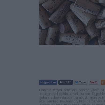
Címkék:
ferrari
ornellaia
concha y toro
vi
casillero del diablo
caprili
kaiken
f.x.pichle
johanneshof reinisch
trambusti
marsovin
alta
sembro
lawsons dry hills
barbanera
strehn
angwin
blind river
vignobles marc