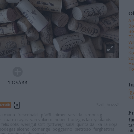
O
A 
Bo
Bo
Tá
Wi
So
Ko
Sö
Hu
To
TOVÁBB
I
Íg
Ka
Szólj hozzá!
Tetszik
0
F
lla maria
frescobaldi
pfaffl
loimer
veralda
simonsig
fu
r
cuatro rayas
van volxem
huber
bodegas lan
yealands
felix solis
weingut stift göttweig
salzl
quinta da lixa
la rioja
ta
bodegas alceno
comenge
poggerino
pietroso
ferghettina
ol
han
cantine di dolianova