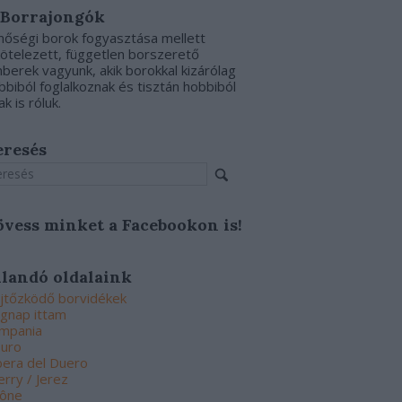
 Borrajongók
nőségi borok fogyasztása mellett
kötelezett, független borszerető
berek vagyunk, akik borokkal kizárólag
bbiból foglalkoznak és tisztán hobbiból
ak is róluk.
eresés
övess minket a Facebookon is!
llandó oldalaink
jtőzködő borvidékek
gnap ittam
mpania
uro
bera del Duero
erry / Jerez
ône