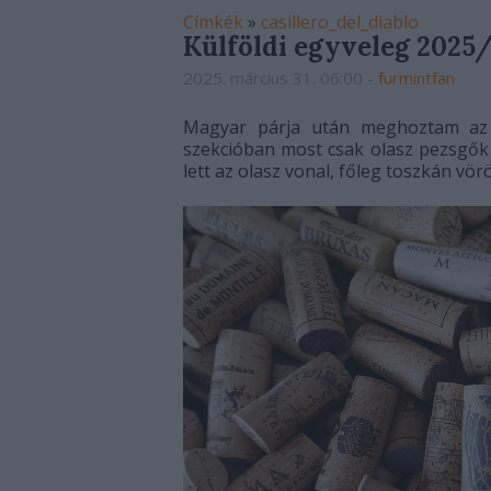
Címkék
»
casillero_del_diablo
Külföldi egyveleg 2025/
2025. március 31. 06:00
-
furmintfan
Magyar párja után meghoztam az e
szekcióban most csak olasz pezsgők s
lett az olasz vonal, főleg toszkán vör