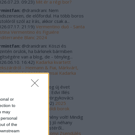
026.07.23. 09:23
)
Mit ér a régi bor?
rmintfan:
@dranidrani: Nem
ndszeresen, de előfordul. Ha több boros
tolóról szól az írás, akkor csak a...
026.07.17. 21:19
)
Vermentino duó - Santa
istina Vermentino és Figuiére
diterranée Blanc 2024
rmintfan:
@dranidrani: Köszi és
zintén örülök, ha bárkinek bármiben
gítségére van a blog, de - tényleg...
026.06.10. 16:42
)
Kadarka kvartett
ekszárdról - Heimann & Fiai, Márkvárt,
kler Örökség és Vida Bonsai Kadarka
24
rulo_szaturnusz:
Boldog új évet
vánok! Tavalyi kedvencek: Edvi Illés
rmint-Kéknyelű 2020 Györgykovács
sonal or
amini...
(
2026.01.06. 12:02
)
2025
ection to
gjobbjai - Magyar és külföldi borok
ou may
s Zoltánn:
Szuper esemény volt! Mindig
 personal
gyon jók a Zsendülések :) Jó néhany
out of the
lackkal tértem haza az estéről...
 downstream
025.12.30. 00:01
)
Karácsonyi Zsendülés