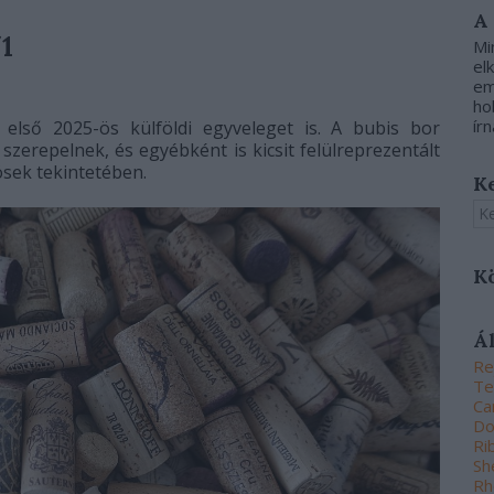
A
1
Mi
el
em
ho
írn
lső 2025-ös külföldi egyveleget is. A bubis bor
zerepelnek, és egyébként is kicsit felülreprezentált
ösek tekintetében.
K
K
Á
Re
Te
Ca
Do
Ri
Sh
Rh