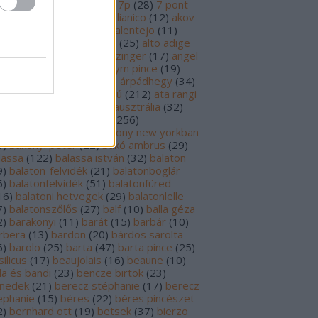
69
)
6p
(
26
)
6 pont
(
127
)
7p
(
28
)
7 pont
6
)
8p
(
21
)
8 pont
(
17
)
aglianico
(
12
)
akov
0
)
albariño
(
28
)
aldi
(
12
)
alentejo
(
11
)
öld
(
25
)
alión
(
18
)
alsace
(
25
)
alto adige
6
)
alves de sousa
(
13
)
alzinger
(
17
)
angel
renzo cachazo
(
11
)
anonym pince
(
19
)
tinori
(
51
)
argentína
(
28
)
árpádhegy
(
34
)
vay
(
39
)
ascheri
(
19
)
aszú
(
212
)
ata rangi
9
)
áts
(
11
)
auslese
(
15
)
ausztrália
(
32
)
sztria
(
223
)
badacsony
(
256
)
dacsonyörs
(
17
)
badacsony new yorkban
0
)
bakonyi péter
(
22
)
bakó ambrus
(
29
)
lassa
(
122
)
balassa istván
(
32
)
balaton
9
)
balaton-felvidék
(
21
)
balatonboglár
6
)
balatonfelvidék
(
51
)
balatonfüred
16
)
balatoni hetvegek
(
29
)
balatonlelle
7
)
balatonszőlős
(
27
)
balf
(
10
)
balla géza
2
)
barakonyi
(
11
)
barát
(
15
)
barbár
(
10
)
rbera
(
13
)
bardon
(
20
)
bárdos sarolta
6
)
barolo
(
25
)
barta
(
47
)
barta pince
(
25
)
ilicus
(
17
)
beaujolais
(
16
)
beaune
(
10
)
la és bandi
(
23
)
bencze birtok
(
23
)
nedek
(
21
)
berecz stéphanie
(
17
)
berecz
ephanie
(
15
)
béres
(
22
)
béres pincészet
2
)
bernhard ott
(
19
)
betsek
(
37
)
bierzo