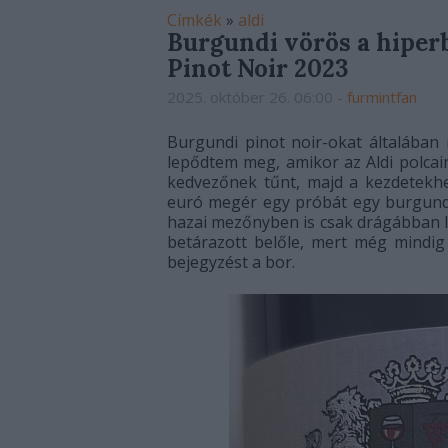
Címkék
»
aldi
Burgundi vörös a hiperb
Pinot Noir 2023
2025. október 26. 06:00
-
furmintfan
Burgundi pinot noir-okat általában 
lepődtem meg, amikor az Aldi polcai
kedvezőnek tűnt, majd a kezdetekhe
euró megér egy próbát egy burgundi
hazai mezőnyben is csak drágábban l
betárazott belőle, mert még mindig
bejegyzést a bor.