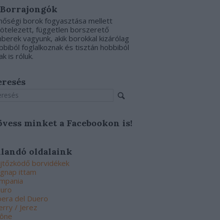
 Borrajongók
nőségi borok fogyasztása mellett
kötelezett, független borszerető
berek vagyunk, akik borokkal kizárólag
bbiból foglalkoznak és tisztán hobbiból
ak is róluk.
eresés
övess minket a Facebookon is!
llandó oldalaink
jtőzködő borvidékek
gnap ittam
mpania
uro
bera del Duero
erry / Jerez
ône