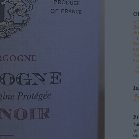
O
A 
Bo
Bo
Tá
Wi
So
Ko
Sö
Hu
To
I
Íg
Ka
F
fu
ta
ol