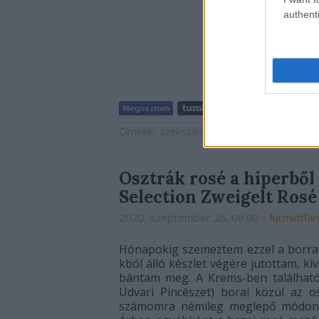
authenti
Címkék:
szekszárd
kékfrankos
aldi
tegnap
Osztrák rosé a hiperből
Selection Zweigelt Rosé
2020. szeptember 26. 06:00
-
furmintfan
Hónapokig szemeztem ezzel a borral 
kból álló készlet végére jutottam, 
bántam meg. A Krems-ben található 
Udvari Pincészet) borai közül az os
számomra némileg meglepő módon -