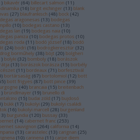
1
)
bikavér
(
64
)
billecart salmon
(
11
)
odinamika
(
16
)
birgit eichinger
(
13
)
blank
nvas
(
27
)
blaufrankisch
(
48
)
bock
(
42
)
degas aragonesas
(
13
)
bodegas
mpillo
(
10
)
bodegas castano
(
13
)
degas lan
(
19
)
bodegas naia
(
10
)
degas paniza
(
10
)
bodegas protos
(
10
)
degas roda
(
11
)
bodó józsef
(
18
)
bodó
it
(
24
)
bodri
(
16
)
bodrogkeresztúr
(
32
)
drog borműhely
(
38
)
böjt
(
20
)
bolgheri
1
)
bolyki
(
32
)
bomboly
(
18
)
borászok
rátja
(
13
)
borászok borásza
(
15
)
borbély
ncészet
(
11
)
bordeaux
(
71
)
borfesztivál
0
)
bortársaság
(
67
)
bortolomiol
(
12
)
bott
65
)
bott frigyes
(
87
)
bott pince
(
39
)
urgogne
(
40
)
brancaia
(
15
)
breitenbach
1
)
bründlmayer
(
19
)
brunello di
ntalcino
(
15
)
budai zöld
(
17
)
bujdosó
3
)
bükk
(
17
)
bukolyi
(
29
)
bukolyi családi
rtok
(
16
)
bukolyi marcell
(
28
)
burgenland
13
)
burgundia
(
120
)
bussay
(
33
)
bernet
(
14
)
cabernet franc
(
253
)
bernet sauvignon
(
264
)
california
(
14
)
mpania
(
13
)
carastelec
(
13
)
carignan
(
25
)
rignena
(
10
)
carinena
(
11
)
carpe diem