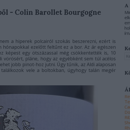
A
ől - Colin Barollet Bourgogne
Mi
el
em
ho
írn
nem a hiperek polcairól szokás beszerezni, ezért is
n hónapokkal ezelőtt feltűnt ez a bor. Az ár egészen
K
z képest egy ötszázassal még csökkentették is, 10
 vörösért, pláne, hogy az egyébként sem túl acélos
ehet jobb pinot-hoz jutni.
Úgy tűnik, az Aldi alaposan
 találkozok vele a boltokban, úgyhogy talán megér
K
Á
Re
Te
Ca
Do
Ri
Sh
Rh