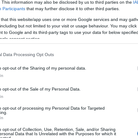
 megjött a kedvem. Az Aldi polcain a közelmúltban
. This information may also be disclosed by us to third parties on the
IA
Bu
, akkor be is ugrott egy palack a kosárba, most pedig
Participants
that may further disclose it to other third parties.
Zs
ddig úgy él a fejemben, mint egy baráti áron korrekt
íztam benne, hogy legalább ezt a szintet most is
 that this website/app uses one or more Google services and may gath
megegyezik-e a pincészet "normál" kékfrankosával,
Kü
including but not limited to your visit or usage behaviour. You may click 
het vásárolni, ez mindenesetre a hátcímkéjére kapott
90
 to Google and its third-party tags to use your data for below specifi
lképzelhető, hogy kizárólag az üzletlánc számára
Bo
ogle consent section.
Ce
Ri
Th
l Data Processing Opt Outs
We
o opt-out of the Sharing of my personal data.
In
A
20
20
o opt-out of the Sale of my Personal Data.
20
In
20
20
to opt-out of processing my Personal Data for Targeted
20
ing.
20
In
20
20
o opt-out of Collection, Use, Retention, Sale, and/or Sharing
20
ersonal Data that Is Unrelated with the Purposes for which it
lected.