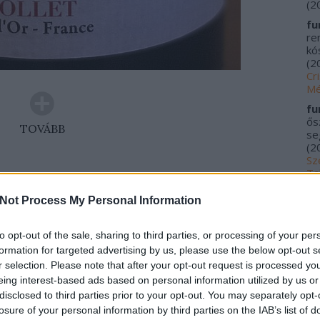
(
2
fu
re
kós
(
2
Cr
Mé
fu
ős
TOVÁBB
se
(
2
Sz
Ta
Szólj hozzá!
Tetszik
0
20
Not Process My Personal Information
me
rgogne
burgundia
2023
tegnap ittam
colin barollet
kí
Fu
to opt-out of the sale, sharing to third parties, or processing of your per
Tr
ajvér Kékfrankos 2021
formation for targeted advertising by us, please use the below opt-out s
le
r selection. Please note that after your opt-out request is processed y
Ác
eing interest-based ads based on personal information utilized by us or
na
disclosed to third parties prior to your opt-out. You may separately opt-
pa
on a nyáron, de az egyik hűvösebb napon egy
losure of your personal information by third parties on the IAB’s list of
(
2