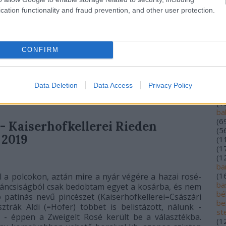
(
1
cation functionality and fraud prevention, and other user protection.
(
5
(
1
alf
TOVÁBB
(
1
lo
CONFIRM
an
ár
(
2
Szólj hozzá!
Tetszik
0
au
Data Deletion
Data Access
Privacy Policy
 ittam
2021
lajvér
ba
(
1
ba
(
6
 - Kaiserhofkellerei Rieden
(
5
 2019
(
1
(
1
(
1
ba
(
1
a polcokon, aztán mire a nyár végére a hazai rosé-
bas
kíváncsiságból csak bedobtam egyet a kosárba, és nem
bé
patinás nevű pincészet (Kaiserhofkellerei=Császári
be
ztrák Aldi (=Hofer) többet is belistázott, nálunk -
st
 éppen a Zweigelt Rosé került be a választékba.
(
1