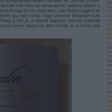
ny komolyabban vehető boraival kb. azonos szinten
(
2
replőivel már nem tud versenyezni, ráadásul ebben a
bi
 közönség döntő része akár csak kíváncsiságból az
ca
elyett. Így nem csoda, hogy szemmel láthatóan csak
bo
ca
. Pedig a bor jó, a nálunk kapható osztrák roséknál
bo
ce-ira keres megúszós alternatívát, az is tehet vele
bo
bo
jud
bo
(
1
ba
pi
(
1
(
1
bo
(
1
mo
(
2
bi
(
1
ca
ca
ca
ca