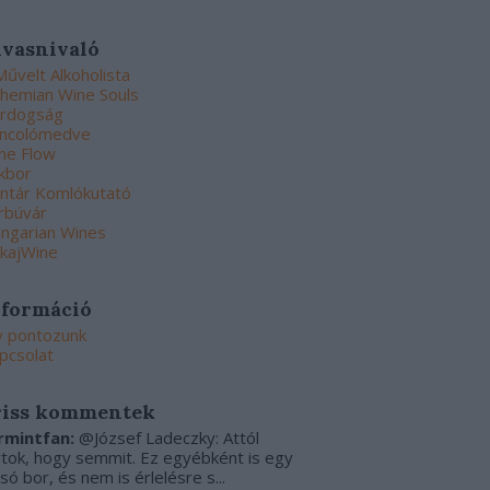
lvasnivaló
Művelt Alkoholista
hemian Wine Souls
rdogság
ncolómedve
ne Flow
kbor
ntár Komlókutató
rbúvár
ngarian Wines
kajWine
nformáció
y pontozunk
pcsolat
riss kommentek
rmintfan:
@József Ladeczky: Attól
rtok, hogy semmit. Ez egyébként is egy
csó bor, és nem is érlelésre s...