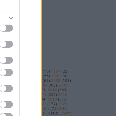
25 október
(
15
)
25 szeptember
(
14
)
vább
...
eedek
S 2.0
jegyzések
,
kommentek
om
jegyzések
,
kommentek
ímkék
93
(
11
)
1995
(
12
)
1996
(
16
)
1997
(
22
)
98
(
14
)
1999
(
48
)
2000
(
56
)
2001
(
30
)
02
(
56
)
2003
(
97
)
2004
(
69
)
2005
(
108
)
06
(
195
)
2007
(
251
)
2008
(
303
)
2009
78
)
2010
(
230
)
2011
(
374
)
2012
(
343
)
13
(
391
)
2014
(
210
)
2015
(
357
)
2016
89
)
2017
(
359
)
2018
(
324
)
2019
(
312
)
20
(
199
)
2021
(
219
)
2022
(
177
)
2023
17
)
2024
(
81
)
2025
(
30
)
2ha
(
75
)
2HA
9
)
3 pont
(
15
)
4 pont
(
81
)
5p
(
12
)
5 pont