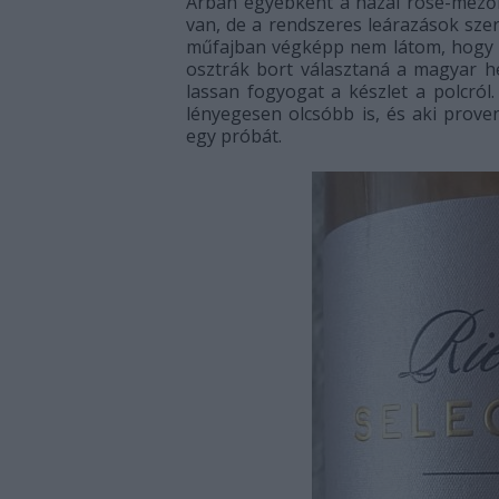
Árban egyébként a hazai rosé-mező
van, de a rendszeres leárazások sze
műfajban végképp nem látom, hogy a
osztrák bort választaná a magyar h
lassan fogyogat a készlet a polcról
lényegesen olcsóbb is, és aki proven
egy próbát.