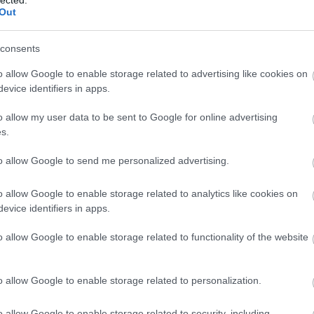
20
Out
20
To
consents
F
o allow Google to enable storage related to advertising like cookies on
RS
evice identifiers in apps.
be
At
o allow my user data to be sent to Google for online advertising
be
s.
to allow Google to send me personalized advertising.
C
19
o allow Google to enable storage related to analytics like cookies on
19
evice identifiers in apps.
20
20
o allow Google to enable storage related to functionality of the website
(
3
20
(
2
20
o allow Google to enable storage related to personalization.
(
1
(
1
o allow Google to enable storage related to security, including