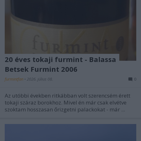
20 éves tokaji furmint - Balassa
Betsek Furmint 2006
furmintfan
•
2026. július 08.
0
Az utóbbi években ritkábban volt szerencsém érett
tokaji száraz borokhoz. Mivel én már csak elvétve
szoktam hosszasan őrizgetni palackokat - már ...