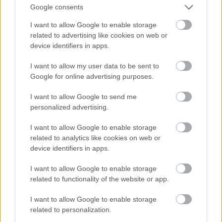
Google consents
I want to allow Google to enable storage
Franz Hirtzberger Steinporz Riesling Smaragd 2024
related to advertising like cookies on web or
Wachau
device identifiers in apps.
Az illat aránylag mértéktartó, érett gyümölcsöket
idéz, halvány édesfűszeres háttérrel. Vastag és öblös
I want to allow my user data to be sent to
a korty, olajos konzisztenciával, picikét lágy savakkal
Google for online advertising purposes.
megtámogatva, így kicsit lágy és puha az összhatás,
lehetne lendületesebb a bor. Érett sárga húsú
I want to allow Google to send me
gyümölcsök, sárgabarack, trópusi gyümölcsök, pici
personalized advertising.
édesfűszer, a korty végén enyhe kesernye. 7p
I want to allow Google to enable storage
related to analytics like cookies on web or
device identifiers in apps.
I want to allow Google to enable storage
related to functionality of the website or app.
I want to allow Google to enable storage
related to personalization.