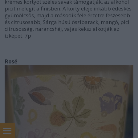
krémes kortyot széles savak támogatják, az alkohol
picit melegít a finisben. A korty eleje inkább édeskés
gyümölcsös, majd a második fele érzetre feszesebb
és citrusosabb, Sárga húsú őszibarack, mangó, pici
citrusosság, narancshéj, vajas keksz alkotják az
ízképet. 7p
Rosé