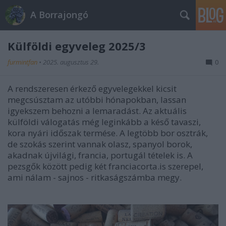
A Borrajongó
Külföldi egyveleg 2025/3
furmintfan
•
2025. augusztus 29.
0
A rendszeresen érkező egyvelegekkel kicsit
megcsúsztam az utóbbi hónapokban, lassan
igyekszem behozni a lemaradást. Az aktuális
külföldi válogatás még leginkább a késő tavaszi,
kora nyári időszak termése. A legtöbb bor osztrák,
de szokás szerint vannak olasz, spanyol borok,
akadnak újvilági, francia, portugál tételek is. A
pezsgők között pedig két franciacorta.is szerepel,
ami nálam - sajnos - ritkaságszámba megy.