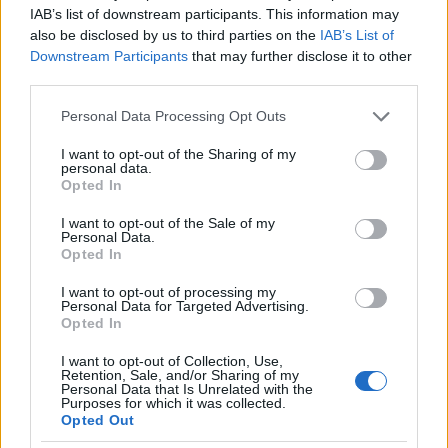
IAB’s list of downstream participants. This information may
also be disclosed by us to third parties on the
IAB’s List of
Downstream Participants
that may further disclose it to other
third parties.
Please note that this website/app uses one or more Google
Personal Data Processing Opt Outs
services and may gather and store information including but
not limited to your visit or usage behaviour. You may click to
I want to opt-out of the Sharing of my
personal data.
grant or deny consent to Google and its third-party tags to
Opted In
use your data for below specified purposes in below Google
consent section.
I want to opt-out of the Sale of my
Personal Data.
Opted In
I want to opt-out of processing my
Personal Data for Targeted Advertising.
Opted In
I want to opt-out of Collection, Use,
Retention, Sale, and/or Sharing of my
Personal Data that Is Unrelated with the
Purposes for which it was collected.
Opted Out