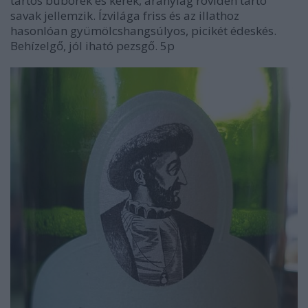
tartós buborék és kerek, aránylag röviden tartó
savak jellemzik. Ízvilága friss és az illathoz
hasonlóan gyümölcshangsúlyos, picikét édeskés.
Behízelgő, jól iható pezsgő. 5p