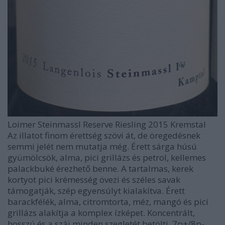
Loimer Steinmassl Reserve Riesling 2015 Kremstal
Az illatot finom érettség szövi át, de öregedésnek
semmi jelét nem mutatja még. Érett sárga húsú
gyümölcsök, alma, pici grillázs és petrol, kellemes
palackbuké érezhető benne. A tartalmas, kerek
kortyot pici krémesség övezi és széles savak
támogatják, szép egyensúlyt kialakítva. Érett
barackfélék, alma, citromtorta, méz, mangó és pici
grillázs alakítja a komplex ízképet. Koncentrált,
hosszú és a száj minden szegletét betölti. 7p+/8p-