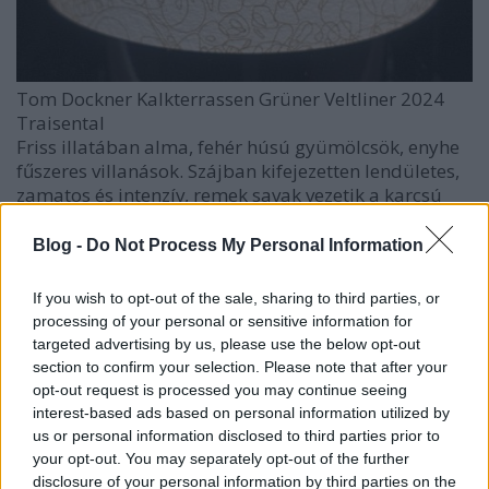
Tom Dockner Kalkterrassen Grüner Veltliner 2024
Traisental
Friss illatában alma, fehér húsú gyümölcsök, enyhe
fűszeres villanások. Szájban kifejezetten lendületes,
zamatos és intenzív, remek savak vezetik a karcsú
testet, de nem pörögnek túl. A lédús kortyban alma,
körte, fehér húsú gyümölcsök, pici fehérbors és
Blog -
Do Not Process My Personal Information
zöldfűszer. 6p
If you wish to opt-out of the sale, sharing to third parties, or
processing of your personal or sensitive information for
targeted advertising by us, please use the below opt-out
section to confirm your selection. Please note that after your
opt-out request is processed you may continue seeing
interest-based ads based on personal information utilized by
us or personal information disclosed to third parties prior to
your opt-out. You may separately opt-out of the further
disclosure of your personal information by third parties on the