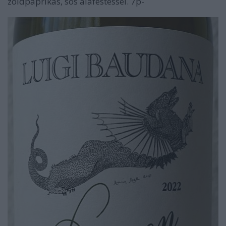
zöldpaprikás, sós aláfestéssel. 7p-