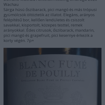
Wachau
Sárga húsú őszibarack, pici mangó és más trópusi
gyümölcsök öltöztetik az illatot. Elegáns, arányos
felépítésű bor, kellően lendületes és csiszolt
savakkal, kisportolt, közepes testtel, remek
arányokkal. Édes citrusok, őszibarack, mandarin,
pici mangó és grapefruit, pici kesernye érkezik a
korty végén. 7p+