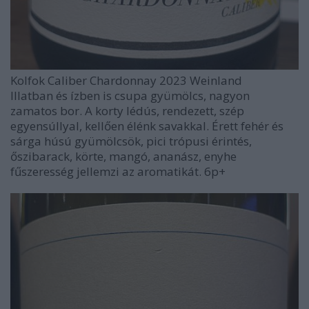
Kolfok Caliber Chardonnay 2023 Weinland
Illatban és ízben is csupa gyümölcs, nagyon
zamatos bor. A korty lédús, rendezett, szép
egyensúllyal, kellően élénk savakkal. Érett fehér és
sárga húsú gyümölcsök, pici trópusi érintés,
őszibarack, körte, mangó, ananász, enyhe
fűszeresség jellemzi az aromatikát. 6p+