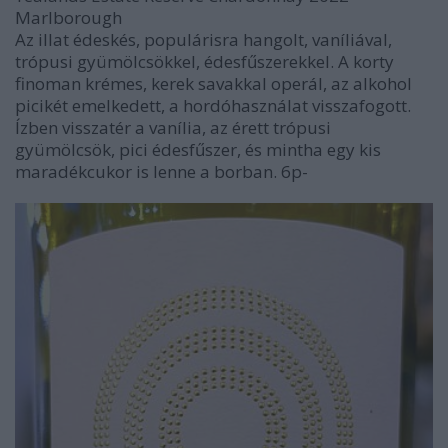
Marlborough
Az illat édeskés, populárisra hangolt, vaníliával,
trópusi gyümölcsökkel, édesfűszerekkel. A korty
finoman krémes, kerek savakkal operál, az alkohol
picikét emelkedett, a hordóhasználat visszafogott.
Ízben visszatér a vanília, az érett trópusi
gyümölcsök, pici édesfűszer, és mintha egy kis
maradékcukor is lenne a borban. 6p-