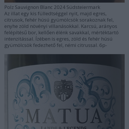
Polz Sauvignon Blanc 2024 Südsteiermark
Az illat egy kis fülledtséggel nyit, majd egres,
citrusok, fehér húsú gyümölcsök sorakoznak fel,
enyhe zöld növényi villanásokkal. Karcsú, arányos
felépítésű bor, kellően élénk savakkal, mértéktartó
intenzitással. Ízében is egres, zöld és fehér húsú
gyümölcsök fedezhető fel, némi citrussal. 6p-