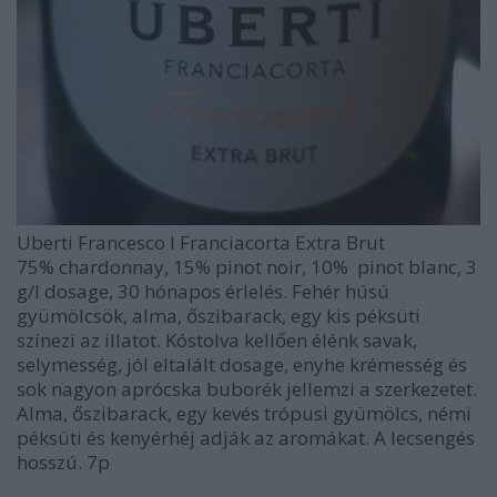
Uberti Francesco I Franciacorta Extra Brut
75% chardonnay, 15% pinot noir, 10% pinot blanc, 3
g/l dosage, 30 hónapos érlelés. Fehér húsú
gyümölcsök, alma, őszibarack, egy kis péksüti
színezi az illatot. Kóstolva kellően élénk savak,
selymesség, jól eltalált dosage, enyhe krémesség és
sok nagyon aprócska buborék jellemzi a szerkezetet.
Alma, őszibarack, egy kevés trópusi gyümölcs, némi
péksüti és kenyérhéj adják az aromákat. A lecsengés
hosszú. 7p