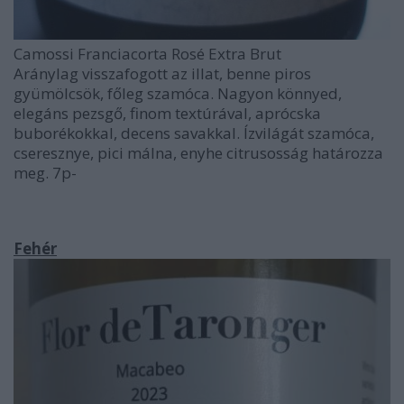
Camossi Franciacorta Rosé Extra Brut
Aránylag visszafogott az illat, benne piros
gyümölcsök, főleg szamóca. Nagyon könnyed,
elegáns pezsgő, finom textúrával, aprócska
buborékokkal, decens savakkal. Ízvilágát szamóca,
cseresznye, pici málna, enyhe citrusosság határozza
meg. 7p-
Fehér