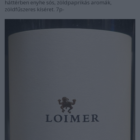
háttérben enyhe sós, zöldpaprikás aromák,
zöldfűszeres kíséret. 7p-