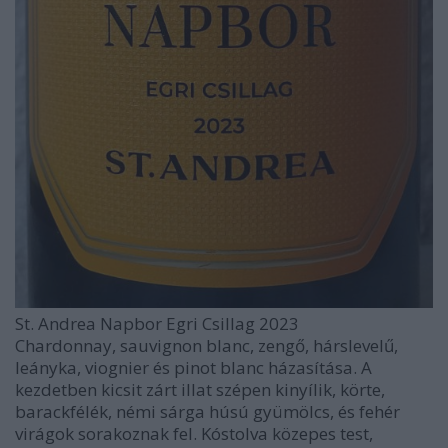
St. Andrea Napbor Egri Csillag 2023
Chardonnay, sauvignon blanc, zengő, hárslevelű,
leányka, viognier és pinot blanc házasítása. A
kezdetben kicsit zárt illat szépen kinyílik, körte,
barackfélék, némi sárga húsú gyümölcs, és fehér
virágok sorakoznak fel. Kóstolva közepes test,