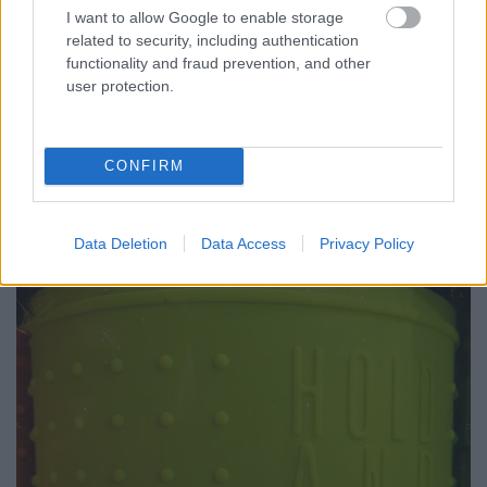
I want to allow Google to enable storage
related to security, including authentication
functionality and fraud prevention, and other
Skrabski Irsai Olivér 2023
user protection.
Kellemesen parfümös illatában szőlő, szőlővirág,
citromhéj. Nagyon könnyed, a korty nem vizes, de
meglehetősen röviden tart, az alacsony alkoholnak
CONFIRM
és a friss ízeknek köszönhetően jól csúszik. Szőlős,
citrusos, citromhéjas aromákat tartogat ízben is. 5p
Data Deletion
Data Access
Privacy Policy