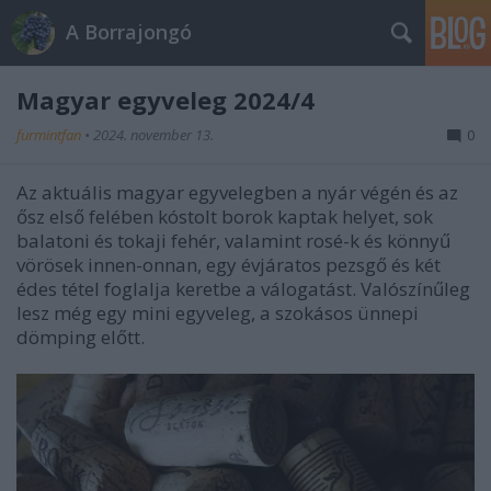
A Borrajongó
Magyar egyveleg 2024/4
furmintfan
•
2024. november 13.
0
Az aktuális magyar egyvelegben a nyár végén és az
ősz első felében kóstolt borok kaptak helyet, sok
balatoni és tokaji fehér, valamint rosé-k és könnyű
vörösek innen-onnan, egy évjáratos pezsgő és két
édes tétel foglalja keretbe a válogatást. Valószínűleg
lesz még egy mini egyveleg, a szokásos ünnepi
dömping előtt.