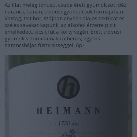
Az illat meleg tónusú, csupa érett gyümölcsöt idéz
narancs, banán, trópusi gyümölcsök formájában.
Vastag, telt bor, szájban enyhén olajos textúrát és
széles savakat kapunk, az alkohol érzetre picit
emelkedett, kicsit fűt a korty végén. Érett trópusi
gyümölcs dominálnak ízében is, egy kis
narancshéjas fűszerességgel. 6p+