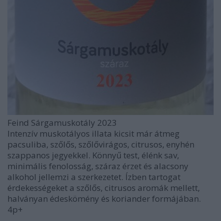
Feind Sárgamuskotály 2023
Intenzív muskotályos illata kicsit már átmeg
pacsuliba, szőlős, szőlővirágos, citrusos, enyhén
szappanos jegyekkel. Könnyű test, élénk sav,
minimális fenolosság, száraz érzet és alacsony
alkohol jellemzi a szerkezetet. Ízben tartogat
érdekességeket a szőlős, citrusos aromák mellett,
halványan édeskömény és koriander formájában.
4p+