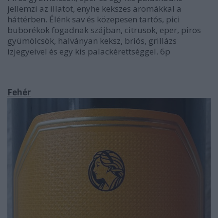
jellemzi az illatot, enyhe kekszes aromákkal a
háttérben. Élénk sav és közepesen tartós, pici
buborékok fogadnak szájban, citrusok, eper, piros
gyümölcsök, halványan keksz, briós, grillázs
ízjegyeivel és egy kis palackérettséggel. 6p
Fehér