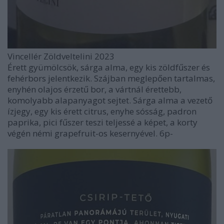
Vincellér Zöldveltelini 2023
Érett gyümölcsök, sárga alma, egy kis zöldfűszer és
fehérbors jelentkezik. Szájban meglepően tartalmas,
enyhén olajos érzetű bor, a vártnál érettebb,
komolyabb alapanyagot sejtet. Sárga alma a vezető
ízjegy, egy kis érett citrus, enyhe sósság, padron
paprika, pici fűszer teszi teljessé a képet, a korty
végén némi grapefruit-os kesernyével. 6p-