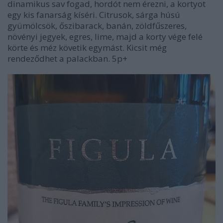
dinamikus sav fogad, hordót nem érezni, a kortyot
egy kis fanarság kíséri. Citrusok, sárga húsú
gyümölcsök, őszibarack, banán, zöldfűszeres,
növényi jegyek, egres, lime, majd a korty vége felé
körte és méz követik egymást. Kicsit még
rendeződhet a palackban. 5p+