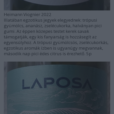
Heimann Viognier 2022
Illatában egzotikus jegyek elegyednek: trópusi
gyümölcs, ananász, zselécukorka, halványan pici
gumi. Az éppen közepes testet kerek savak
támogatják, egy kis fanyarság is hozzásegít az
egyensúlyhoz. A trópusi gyümölcsös, zselécukorkás,
egzotikus aromák ízben is ugyanúgy megvannak,
második nap pici édes citrus is érezhető. 5p