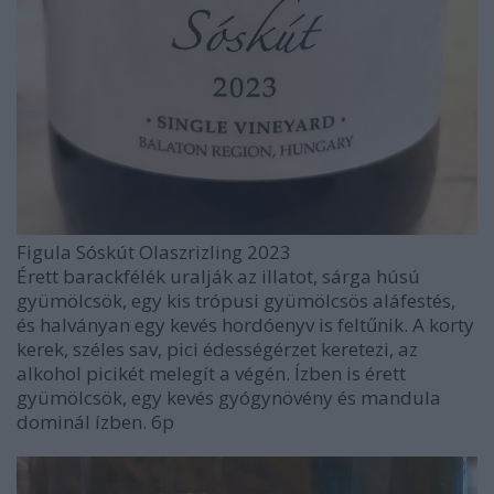
Figula Sóskút Olaszrizling 2023
Érett barackfélék uralják az illatot, sárga húsú
gyümölcsök, egy kis trópusi gyümölcsös aláfestés,
és halványan egy kevés hordóenyv is feltűnik. A korty
kerek, széles sav, pici édességérzet keretezi, az
alkohol picikét melegít a végén. Ízben is érett
gyümölcsök, egy kevés gyógynövény és mandula
dominál ízben. 6p