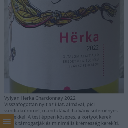
Vylyan Herka Chardonnay 2022
Visszafogottan nyit az illat, almával, pici
vaníliakrémmel, mandulával, halvány süteményes
jegyekkel. A test éppen közepes, a kortyot kerek
savak támogatják és minimális krémesség kerekíti.