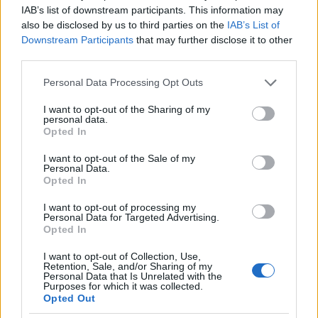
IAB’s list of downstream participants. This information may
also be disclosed by us to third parties on the
IAB’s List of
Downstream Participants
that may further disclose it to other
third parties.
Please note that this website/app uses one or more Google
Personal Data Processing Opt Outs
services and may gather and store information including but
not limited to your visit or usage behaviour. You may click to
I want to opt-out of the Sharing of my
personal data.
Villa Gyetvai Sauvignon Blanc 2023
grant or deny consent to Google and its third-party tags to
Opted In
use your data for below specified purposes in below Google
Fajtajelleges, friss illata zöldalmát, citrusokat,
consent section.
zöldpaprikát, csalánt idéz. Kóstolva is üde, eleven
I want to opt-out of the Sale of my
Personal Data.
bor, pörgős savakkal, közepesnél hosszabban tartó
Opted In
lecsengéssel. Ízben ugyanazt hozza, amit illatban:
citrusok, zöldalma, zöldpaprika, csipetnyi sóssággal.
I want to opt-out of processing my
Personal Data for Targeted Advertising.
6p-
Opted In
I want to opt-out of Collection, Use,
Retention, Sale, and/or Sharing of my
Personal Data that Is Unrelated with the
Purposes for which it was collected.
Opted Out