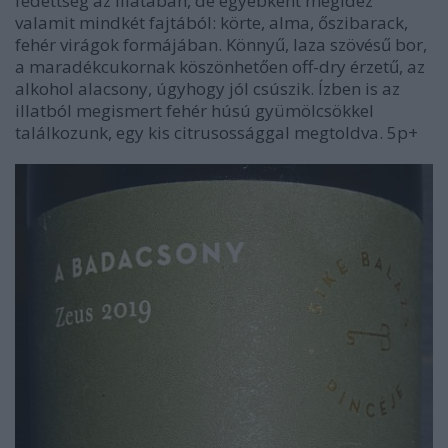
fedettség az illatában, de egyébként megidéz
valamit mindkét fajtából: körte, alma, őszibarack,
fehér virágok formájában. Könnyű, laza szövésű bor,
a maradékcukornak köszönhetően off-dry érzetű, az
alkohol alacsony, úgyhogy jól csúszik. Ízben is az
illatból megismert fehér húsú gyümölcsökkel
találkozunk, egy kis citrusossággal megtoldva. 5p+