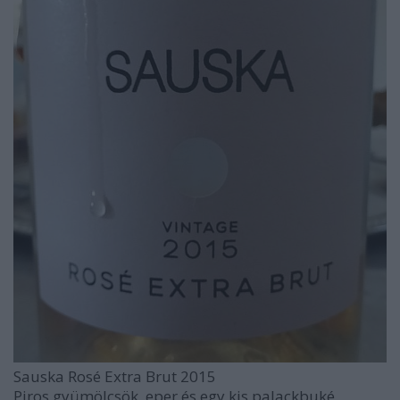
Sauska Rosé Extra Brut 2015
Piros gyümölcsök, eper és egy kis palackbuké