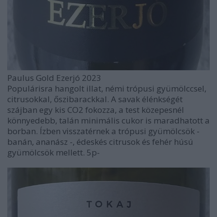
Paulus Gold Ezerjó 2023
Populárisra hangolt illat, némi trópusi gyümölccsel,
citrusokkal, őszibarackkal. A savak élénkségét
szájban egy kis CO2 fokozza, a test közepesnél
könnyedebb, talán minimális cukor is maradhatott a
borban. Ízben visszatérnek a trópusi gyümölcsök -
banán, ananász -, édeskés citrusok és fehér húsú
gyümölcsök mellett. 5p-