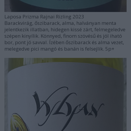
Laposa Prizma Rajnai Rizling 2023
Barackvirág, őszibarack, alma, halványan menta
jelentkezik illatban, hidegen kissé zárt, felmegeledve
szépen kinyílik. Könnyed, finom szövésű és jól iható
bor, pont jó savval. Ízében őszibarack és alma vezet,
melegedve pici mangó és banán is felsejlik. 5p+