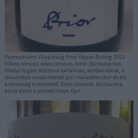
Pannonhalmi Főapátság Prior Rajnai Rizling 2023
Hűvös tónusú, édes citrusos, fehér őszibarackos
illattal fogad. Kóstolva tartalmas, kellően élénk, a
dinamikus savak mellett pici maradékcukor és kis
krémesség is érezhető. Érett citrusok, őszibarack,
alma viszik a prímet ízben. 6p+