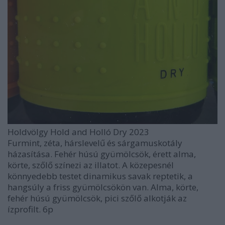
Holdvölgy Hold and Holló Dry 2023
Furmint, zéta, hárslevelű és sárgamuskotály
házasítása. Fehér húsú gyümölcsök, érett alma,
körte, szőlő színezi az illatot. A közepesnél
könnyedebb testet dinamikus savak reptetik, a
hangsúly a friss gyümölcsökön van. Alma, körte,
fehér húsú gyümölcsök, pici szőlő alkotják az
ízprofilt. 6p