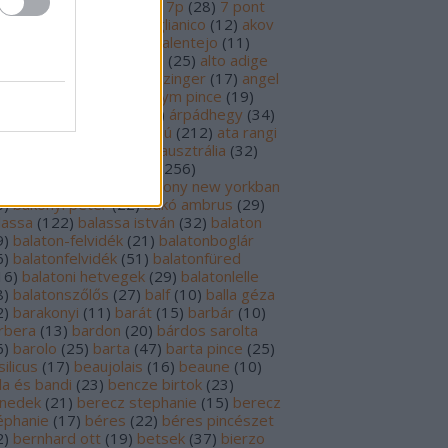
69
)
6p
(
26
)
6 pont
(
127
)
7p
(
28
)
7 pont
6
)
8p
(
21
)
8 pont
(
17
)
aglianico
(
12
)
akov
0
)
albariño
(
28
)
aldi
(
12
)
alentejo
(
11
)
öld
(
25
)
alión
(
18
)
alsace
(
25
)
alto adige
6
)
alves de sousa
(
13
)
alzinger
(
17
)
angel
renzo cachazo
(
11
)
anonym pince
(
19
)
tinori
(
51
)
argentína
(
28
)
árpádhegy
(
34
)
vay
(
39
)
ascheri
(
19
)
aszú
(
212
)
ata rangi
9
)
áts
(
11
)
auslese
(
15
)
ausztrália
(
32
)
sztria
(
224
)
badacsony
(
256
)
dacsonyörs
(
17
)
badacsony new yorkban
0
)
bakonyi péter
(
22
)
bakó ambrus
(
29
)
lassa
(
122
)
balassa istván
(
32
)
balaton
9
)
balaton-felvidék
(
21
)
balatonboglár
6
)
balatonfelvidék
(
51
)
balatonfüred
16
)
balatoni hetvegek
(
29
)
balatonlelle
8
)
balatonszőlős
(
27
)
balf
(
10
)
balla géza
2
)
barakonyi
(
11
)
barát
(
15
)
barbár
(
10
)
rbera
(
13
)
bardon
(
20
)
bárdos sarolta
6
)
barolo
(
25
)
barta
(
47
)
barta pince
(
25
)
ilicus
(
17
)
beaujolais
(
16
)
beaune
(
10
)
la és bandi
(
23
)
bencze birtok
(
23
)
nedek
(
21
)
berecz stephanie
(
15
)
berecz
éphanie
(
17
)
béres
(
22
)
béres pincészet
2
)
bernhard ott
(
19
)
betsek
(
37
)
bierzo