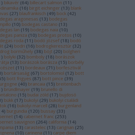
1
)
bikavér
(
64
)
billecart salmon
(
11
)
odinamika
(
16
)
birgit eichinger
(
13
)
blank
nvas
(
27
)
blaufrankisch
(
49
)
bock
(
42
)
degas aragonesas
(
13
)
bodegas
mpillo
(
10
)
bodegas castano
(
13
)
degas lan
(
19
)
bodegas naia
(
10
)
degas paniza
(
10
)
bodegas protos
(
10
)
degas roda
(
11
)
bodó józsef
(
18
)
bodó
it
(
24
)
bodri
(
16
)
bodrogkeresztúr
(
32
)
drog borműhely
(
38
)
böjt
(
20
)
bolgheri
1
)
bolyki
(
32
)
bomboly
(
18
)
borászok
rátja
(
13
)
borászok borásza
(
15
)
borbély
ncészet
(
11
)
bordeaux
(
71
)
borfesztivál
0
)
bortársaság
(
67
)
bortolomiol
(
12
)
bott
65
)
bott frigyes
(
87
)
bott pince
(
39
)
urgogne
(
40
)
brancaia
(
15
)
breitenbach
1
)
bründlmayer
(
19
)
brunello di
ntalcino
(
15
)
budai zöld
(
17
)
bujdosó
3
)
bükk
(
17
)
bukolyi
(
29
)
bukolyi családi
rtok
(
16
)
bukolyi marcell
(
28
)
burgenland
14
)
burgundia
(
120
)
bussay
(
33
)
bernet
(
14
)
cabernet franc
(
253
)
bernet sauvignon
(
264
)
california
(
14
)
mpania
(
13
)
carastelec
(
13
)
carignan
(
25
)
rignena
(
10
)
carinena
(
11
)
carpe diem