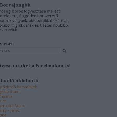
 Borrajongók
nőségi borok fogyasztása mellett
kötelezett, független borszerető
berek vagyunk, akik borokkal kizárólag
bbiból foglalkoznak és tisztán hobbiból
ak is róluk.
eresés
övess minket a Facebookon is!
llandó oldalaink
jtőzködő borvidékek
gnap ittam
mpania
uro
bera del Duero
erry / Jerez
ône