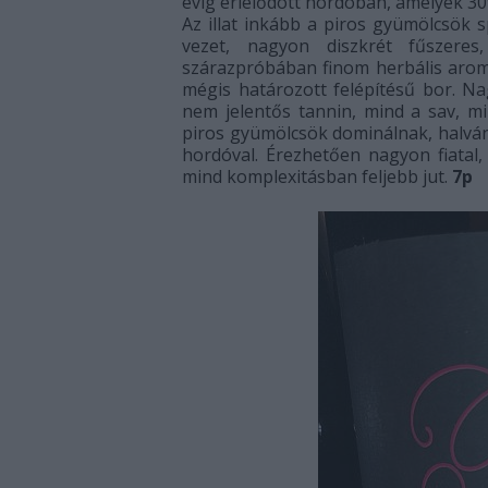
évig érlelődött hordóban, amelyek 30%
Az illat inkább a piros gyümölcsök
vezet, nagyon diszkrét fűszere
szárazpróbában finom herbális aromá
mégis határozott felépítésű bor. Na
nem jelentős tannin, mind a sav, mi
piros gyümölcsök dominálnak, halván
hordóval. Érezhetően nagyon fiatal,
mind komplexitásban feljebb jut.
7p