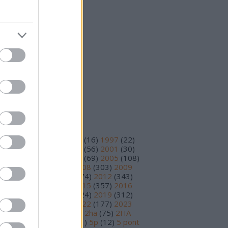
25 október
(
15
)
25 szeptember
(
14
)
vább
...
eedek
S 2.0
jegyzések
,
kommentek
om
jegyzések
,
kommentek
ímkék
93
(
11
)
1995
(
12
)
1996
(
16
)
1997
(
22
)
98
(
14
)
1999
(
48
)
2000
(
56
)
2001
(
30
)
02
(
56
)
2003
(
97
)
2004
(
69
)
2005
(
108
)
06
(
195
)
2007
(
251
)
2008
(
303
)
2009
78
)
2010
(
230
)
2011
(
374
)
2012
(
343
)
13
(
391
)
2014
(
210
)
2015
(
357
)
2016
89
)
2017
(
359
)
2018
(
324
)
2019
(
312
)
20
(
199
)
2021
(
220
)
2022
(
177
)
2023
17
)
2024
(
81
)
2025
(
30
)
2ha
(
75
)
2HA
9
)
3 pont
(
15
)
4 pont
(
81
)
5p
(
12
)
5 pont