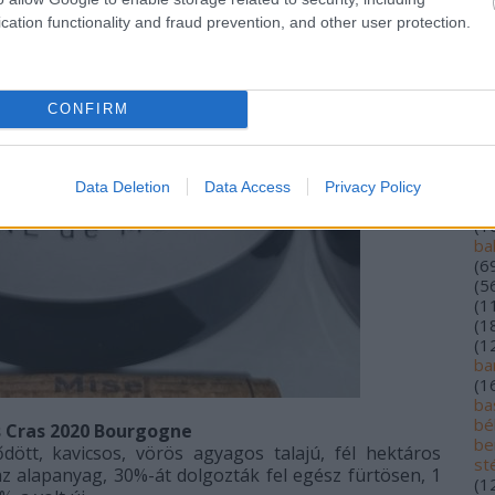
(
1
cation functionality and fraud prevention, and other user protection.
(
5
(
1
alf
(
1
lo
CONFIRM
an
ár
(
2
au
Data Deletion
Data Access
Privacy Policy
ba
(
1
ba
(
6
(
5
(
1
(
1
(
1
ba
(
1
bas
bé
 Cras 2020 Bourgogne
be
dött, kavicsos, vörös agyagos talajú, fél hektáros
st
az alapanyag, 30%-át dolgozták fel egész fürtösen, 1
(
1