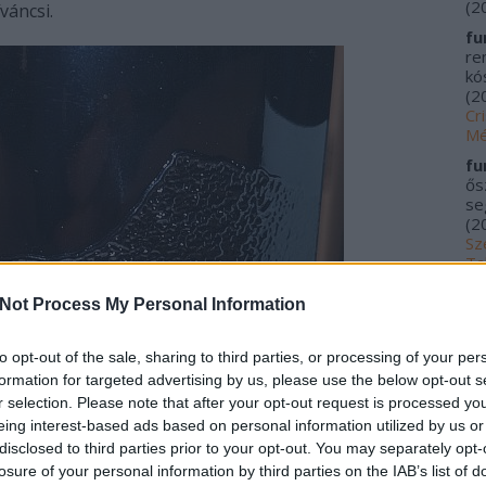
(
2
váncsi.
fu
re
kós
(
2
Cr
Mé
fu
ős
se
(
2
Sz
Ta
20
Not Process My Personal Information
me
kí
Fu
to opt-out of the sale, sharing to third parties, or processing of your per
Tr
formation for targeted advertising by us, please use the below opt-out s
le
r selection. Please note that after your opt-out request is processed y
Ác
eing interest-based ads based on personal information utilized by us or
na
disclosed to third parties prior to your opt-out. You may separately opt-
pa
losure of your personal information by third parties on the IAB’s list of
(
2