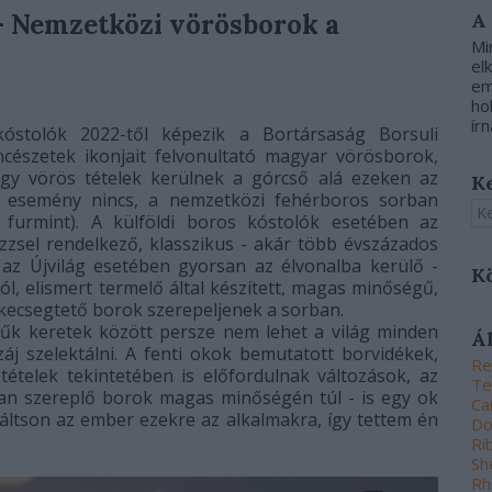
 - Nemzetközi vörösborok a
A
Mi
el
em
ho
írn
kóstolók 2022-től képezik a Bortársaság Borsuli
incészetek ikonjait felvonultató magyar vörösborok,
agy vörös tételek kerülnek a górcső alá ezeken az
K
 esemény nincs, a nemzetközi fehérboros sorban
i furmint). A külföldi boros kóstolók esetében az
zzsel rendelkező, klasszikus - akár több évszázados
az Újvilág esetében gyorsan az élvonalba kerülő -
K
ból, elismert termelő által készített, magas minőségű,
l kecsegtető borok szerepeljenek a sorban.
szűk keretek között persze nem lehet a világ minden
Á
j szelektálni. A fenti okok bemutatott borvidékek,
Re
 tételek tekintetében is előfordulnak változások, az
Te
orban szereplő borok magas minőségén túl - is egy ok
Ca
váltson az ember ezekre az alkalmakra, így tettem én
Do
Ri
Sh
Rh