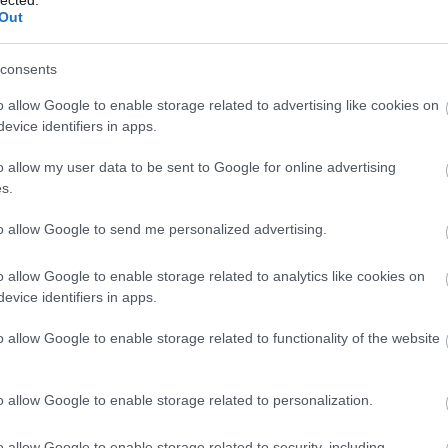
20
zárított virágok jelennek meg. Kóstolva nagyjából
Out
20
m tannin, kis melegség jellemzik a bort. Ízvilága
To
int illatban. Sötét bogyós erdei gyümölcsök, szeder,
consents
seresznye, egzotikus fűszerek.
7p
F
o allow Google to enable storage related to advertising like cookies on
RS
evice identifiers in apps.
be
At
o allow my user data to be sent to Google for online advertising
be
s.
to allow Google to send me personalized advertising.
C
19
o allow Google to enable storage related to analytics like cookies on
19
evice identifiers in apps.
20
20
o allow Google to enable storage related to functionality of the website
(
3
20
(
2
20
o allow Google to enable storage related to personalization.
(
1
(
1
o allow Google to enable storage related to security, including