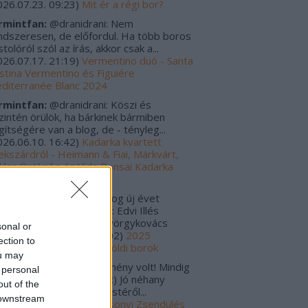
026.07.23. 09:23
)
Mit ér a régi bor?
rmintfan:
@dranidrani: Nem
ndszeresen, de előfordul. Ha több boros
tolóról szól az írás, akkor csak a...
026.07.17. 21:19
)
Vermentino duó - Santa
istina Vermentino és Figuiére
diterranée Blanc 2024
rmintfan:
@dranidrani: Köszi és
zintén örülök, ha bárkinek bármiben
gítségére van a blog, de - tényleg...
026.06.10. 16:42
)
Kadarka kvartett
ekszárdról - Heimann & Fiai, Márkvárt,
kler Örökség és Vida Bonsai Kadarka
24
rulo_szaturnusz:
Boldog új évet
vánok! Tavalyi kedvencek: Edvi Illés
rmint-Kéknyelű 2020 Györgykovács
sonal or
amini...
(
2026.01.06. 12:02
)
2025
ection to
gjobbjai - Magyar és külföldi borok
ou may
s Zoltánn:
Szuper esemény volt! Mindig
 personal
gyon jók a Zsendülések :) Jó néhany
out of the
lackkal tértem haza az estéről...
 downstream
025.12.30. 00:01
)
Karácsonyi Zsendülés