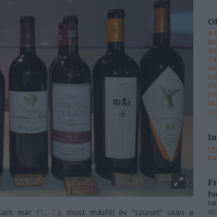
O
A 
Bo
Bo
Tá
Wi
So
Ko
Sö
Hu
To
I
Íg
Ka
F
fu
ta
ol
rtam már (
1.
,
2.
), most másfél év "szünet" után a