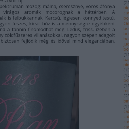
-a volt új.
(
2
 spektrumán mozog: málna, cseresznye, vörös áfonya
bi
s, virágos aromák mocorognak a háttérben. A
ca
k is felbukkannak. Karcsú, légiesen könnyed testű,
bo
ca
gyon feszes, kicsit húz is a mennyiségre egyébként
bo
nd a tannin finomodhat még. Lédús, friss, ízében a
bo
y zöldfűszeres villanásokkal, nagyon szépen adagolt
bo
 biztosan fejlődik még és idővel mind eleganciában,
jud
bo
(
1
ba
pi
(
1
(
1
bo
(
1
mo
(
2
bi
(
1
ca
ca
ca
ca