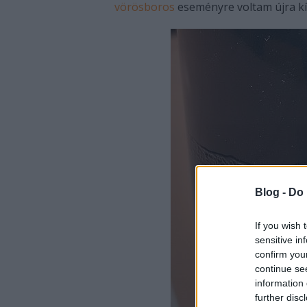
vörösboros
eseményre voltam újra kí
Blog -
Do 
If you wish 
sensitive in
confirm you
continue se
information 
further disc