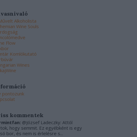
lvasnivaló
Művelt Alkoholista
hemian Wine Souls
rdogság
ncolómedve
ne Flow
kbor
ntár Komlókutató
rbúvár
ngarian Wines
kajWine
nformáció
y pontozunk
pcsolat
riss kommentek
rmintfan:
@József Ladeczky: Attól
rtok, hogy semmit. Ez egyébként is egy
csó bor, és nem is érlelésre s...