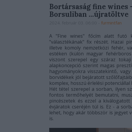
Bortársaság fine wines
Borsuliban ...újratöltve
2024. február 03. 06:00
-
furmintfan
A "Fine wines" főcím alatt futó 
"választékának" fix részét. Hazai p
illetve komoly nemzetközi fehér, v
estéken (külön magyar fehérboros
viszont szerepel egy száraz tokaj
alapkoncepció szerint magas presztí
hagyományokra visszatekintő, vagy 
borvidékek jól bejáratott szőlőfajtái
komplex, hosszú érlelési potenciálla
Hét tétel szerepel a sorban, ilyen 
fontos termőhelyét bemutatni, muszá
pincészetek és ezzel a kiválogatott
évjáratok cseréjén túl is. Ez - a s
lehet, hogy akár többször is jegyet 
is.