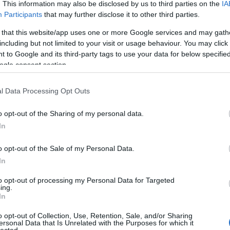
. This information may also be disclosed by us to third parties on the
IA
Bu
Participants
that may further disclose it to other third parties.
Zs
 that this website/app uses one or more Google services and may gath
Kü
including but not limited to your visit or usage behaviour. You may click 
90
 to Google and its third-party tags to use your data for below specifi
Bo
ogle consent section.
Ce
Ri
Th
l Data Processing Opt Outs
We
o opt-out of the Sharing of my personal data.
In
A
20
20
o opt-out of the Sale of my Personal Data.
20
In
rough
20
a a sauvignon blanc mellett a pinot noir-ra is nagy
20
to opt-out of processing my Personal Data for Targeted
20
és Central Otago-ban is foglalkoznak a fajtával. A
ing.
20
részben egész fürtösen feldolgozott termés nyitott
In
20
napon át érett francia tölgyfahordóban.
20
o opt-out of Collection, Use, Retention, Sale, and/or Sharing
szín és Új-Zélandhoz illő módon intenzív, áradó illat
20
ersonal Data that Is Unrelated with the Purposes for which it
sök dominálnak, a háttérben egy kevés egzotikus
lected.