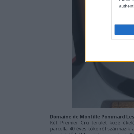
authenti
Domaine de Montille Pommard Les
Két Premier Cru terület közé ékelő
parcella 40 éves tőkéiről származik 