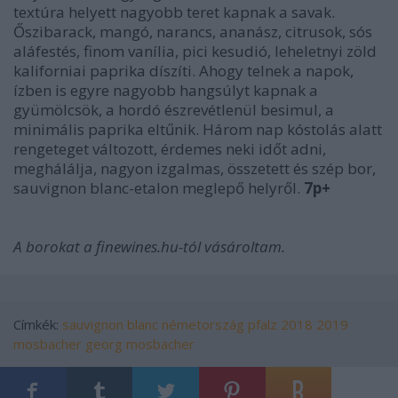
textúra helyett nagyobb teret kapnak a savak.
Őszibarack, mangó, narancs, ananász, citrusok, sós
aláfestés, finom vanília, pici kesudió, leheletnyi zöld
kaliforniai paprika díszíti. Ahogy telnek a napok,
ízben is egyre nagyobb hangsúlyt kapnak a
gyümölcsök, a hordó észrevétlenül besimul, a
minimális paprika eltűnik. Három nap kóstolás alatt
rengeteget változott, érdemes neki időt adni,
meghálálja, nagyon izgalmas, összetett és szép bor,
sauvignon blanc-etalon meglepő helyről.
7p+
A borokat a finewines.hu-tól vásároltam.
Címkék:
sauvignon blanc
németország
pfalz
2018
2019
mosbacher
georg mosbacher