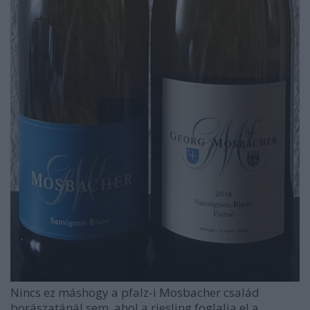
Nincs ez máshogy a pfalz-i Mosbacher család
borászatánál sem, ahol a riesling foglalja el a