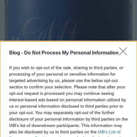
Blog -
Do Not Process My Personal Information
If you wish to opt-out of the sale, sharing to third parties, or
processing of your personal or sensitive information for
targeted advertising by us, please use the below opt-out
section to confirm your selection. Please note that after your
opt-out request is processed you may continue seeing
interest-based ads based on personal information utilized by
us or personal information disclosed to third parties prior to
your opt-out. You may separately opt-out of the further
Weingut Georg Mosbacher Sauvignon Blanc 2019
disclosure of your personal information by third parties on the
Tartályos erjesztés és érlelés finomseprőn kb. 6
IAB’s list of downstream participants. This information may
hónapig. Ahogy távozik a kezdeti fülledtség,
also be disclosed by us to third parties on the
IAB’s List of
leginkább édes citrusok és almafélék dominálnak