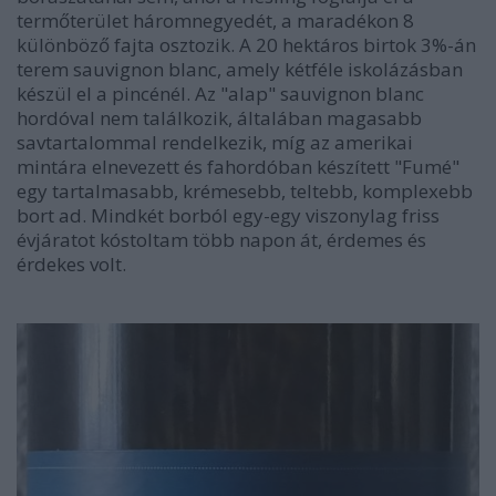
termőterület háromnegyedét, a maradékon 8
különböző fajta osztozik. A 20 hektáros birtok 3%-án
terem sauvignon blanc, amely kétféle iskolázásban
készül el a pincénél. Az "alap" sauvignon blanc
hordóval nem találkozik, általában magasabb
savtartalommal rendelkezik, míg az amerikai
mintára elnevezett és fahordóban készített "Fumé"
egy tartalmasabb, krémesebb, teltebb, komplexebb
bort ad. Mindkét borból egy-egy viszonylag friss
évjáratot kóstoltam több napon át, érdemes és
érdekes volt.