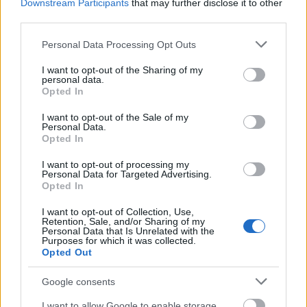
Downstream Participants
that may further disclose it to other
illatban, egy kevés citromfű, bodza és érett egres
third parties.
villan még fel. Penge savak (8,3 g/l) vezetik az acélos,
egyenes kortyot, hosszan kitartva, miközben egy
Please note that this website/app uses one or more Google
Personal Data Processing Opt Outs
kevés maradékcukor (5,5 g/l) hivatott elvenni az
services and may gather and store information including but
not limited to your visit or usage behaviour. You may click to
I want to opt-out of the Sharing of my
élüket. Ez szájban még csak-csak sikerül, de
personal data.
grant or deny consent to Google and its third-party tags to
gyomorban azért visszaüt a sav. Egy kevés szén-
Opted In
use your data for below specified purposes in below Google
dioxid is maradt a borban, de ilyen savgerinc mellett
consent section.
ez csak szemre tűnik fel. Ízben is a citrusos jegyek
I want to opt-out of the Sale of my
Personal Data.
viszik a prímet, itt is jön némi alma, a háttérben
Opted In
érintésnyi bodza, citromfű, egy pici egres és zöld
villanások. Nem a legtipikusabb sauvignon blanc,
I want to opt-out of processing my
Personal Data for Targeted Advertising.
van egy kis riesling-es beütése, részben a
Opted In
maradékcukornak is köszönhetően, a sav viszont
még így is túl sok (nekem).
6p-
I want to opt-out of Collection, Use,
Retention, Sale, and/or Sharing of my
Personal Data that Is Unrelated with the
Purposes for which it was collected.
Opted Out
Google consents
I want to allow Google to enable storage