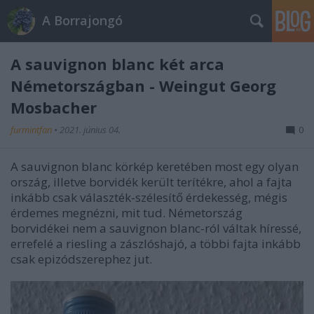
A Borrajongó
A sauvignon blanc két arca
Németországban - Weingut Georg
Mosbacher
furmintfan
•
2021. június 04.
0
A sauvignon blanc körkép keretében most egy olyan
ország, illetve borvidék került terítékre, ahol a fajta
inkább csak választék-szélesítő érdekesség, mégis
érdemes megnézni, mit tud. Németország
borvidékei nem a sauvignon blanc-ról váltak híressé,
errefelé a riesling a zászlóshajó, a többi fajta inkább
csak epizódszerephez jut.