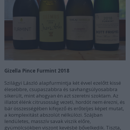
Gizella Pince Furmint 2018
Szilágyi László alapfurmintja két évvel ezelőtt kissé
élesebbre, csupaszabbra és savhangsúlyosabbra
sikerült, mint ahogyan én azt szeretni szoktam. Az
illatot élénk citrusosság vezeti, hordót nem érezni, és
bár összességében kifejező és erőteljes képet mutat,
a komplexitást abszolút nélkülözi. Szájban
lendületes, masszív savak viszik előre,
gyümölcsökben viszont kevésbé bővelkedik. Tiszta,