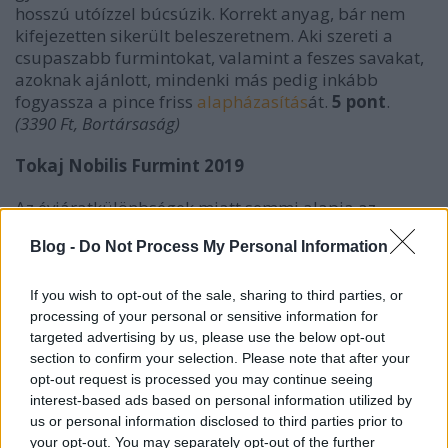
hosszú utóízzel búcsúzik. Korrekt anyag, bár nem
kifejezetten sikerült beleszeretnem. Aki szereti a
csupaszabb furmintokat, valamint a feszes savakat,
azoknak ajánlott, mindenki más pedig inkább
fogyassza a pince friss
alapházasítás
át.
5 pont
.
(3390 Ft, Bortársaság)
Tokaj Nobilis Furmint 2019
Az évjáratkülönbségek miatt semmi alapja az
összehasonlításnak, de egymás mellett kóstolva
Blog -
Do Not Process My Personal Information
mégis elkerülhetetlen: ami a Gizellából hiányzik, az
Bárdos Sarolta borában megtalálható. A penge
savakhoz itt már élénk, friss és kifejező
If you wish to opt-out of the sale, sharing to third parties, or
gyümölcsösség, édesfűszerek és nagyobb
processing of your personal or sensitive information for
komplexitás társul. Az illat- és az ízpróba során is
targeted advertising by us, please use the below opt-out
egyaránt egy elegáns, szerethető és jól összepakolt
section to confirm your selection. Please note that after your
opt-out request is processed you may continue seeing
bor képét mutatja. Egyensúlyos, lendületes, végig
interest-based ads based on personal information utilized by
van tartása, ráadásul ízben némi kerekítő
us or personal information disclosed to third parties prior to
maradékcukor is felsejlik. Kiváló alapfurmint, sőt,
your opt-out. You may separately opt-out of the further