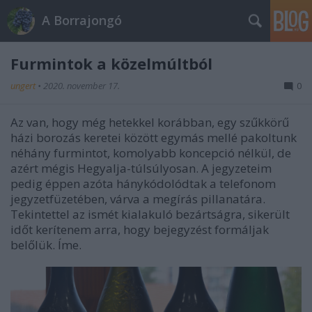
A Borrajongó
Furmintok a közelmúltból
ungert
•
2020. november 17.
0
Az van, hogy még hetekkel korábban, egy szűkkörű
házi borozás keretei között egymás mellé pakoltunk
néhány furmintot, komolyabb koncepció nélkül, de
azért mégis Hegyalja-túlsúlyosan. A jegyzeteim
pedig éppen azóta hánykódolódtak a telefonom
jegyzetfüzetében, várva a megírás pillanatára.
Tekintettel az ismét kialakuló bezártságra, sikerült
időt kerítenem arra, hogy bejegyzést formáljak
belőlük. Íme.