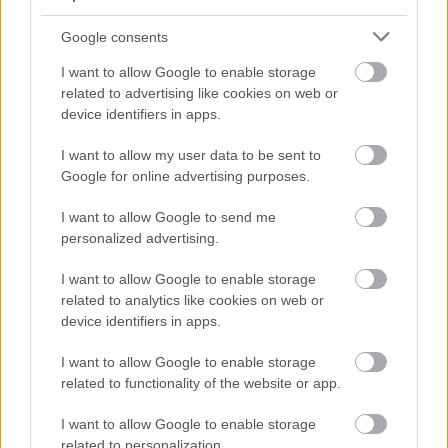
Oremus Mandolás Furmint 2018
Google consents
Ettől a bortól egyszerre vártam a legtöbbet, és
kaptam a legkevesebbet. Az illatot vastag, sűrű,
I want to allow Google to enable storage
pörkölt magvas aromákkal operáló hordó uralja,
related to advertising like cookies on web or
mögötte csak minimálisan tűnnek fel az érettebb
device identifiers in apps.
gyümölcsök. A korty beigazolja a félelmeimet:
I want to allow my user data to be sent to
puhának és savszegénynek érezni, cserébe viszont ül
Google for online advertising purposes.
rajta a fa rendesen. Mindezek együtt egy farnehéz,
lomha és díszítetlen bor benyomását keltik, amiből
I want to allow Google to send me
talán érdekes az első korty, de a másodikat és a
personalized advertising.
harmadikat már kevésbé kívánjuk. Jelen formájában
csalódás, és a savak hiánya miatt sajnos kétlem,
I want to allow Google to enable storage
hogy ebből a hordóapátiából képes lenne kimászni
related to analytics like cookies on web or
némi palackérleléssel. Egy palackom még van
device identifiers in apps.
belőle, majd meglátjuk.
Négy pont
.
(4950 Ft,
Bortársaság)
I want to allow Google to enable storage
related to functionality of the website or app.
I want to allow Google to enable storage
related to personalization.