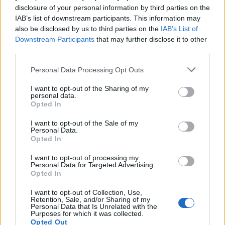
több is annál. Szerettem hetekkel
korábban
, most
disclosure of your personal information by third parties on the
egy fél ponttal talán jobban is:
6 pont
.
(2950 Ft,
IAB’s list of downstream participants. This information may
Bortársaság)
also be disclosed by us to third parties on the
IAB’s List of
Downstream Participants
that may further disclose it to other
Bott Frigyes Furmint 2018
third parties.
Felmerülhet a kérdés, hogy volt-e értelme a sor
Please note that this website/app uses one or more Google
Personal Data Processing Opt Outs
termőhelyi koncepcióját megszakítani egy muzslai
services and may gather and store information including but
furmint kedvéért, de a helyzet az, hogy Bott Frigyes
not limited to your visit or usage behaviour. You may click to
I want to opt-out of the Sharing of my
personal data.
friss fajtabora az aktuális teljesítményével
grant or deny consent to Google and its third-party tags to
Opted In
mindenféle kételyt eloszlat. Az illat sokszínű és
use your data for below specified purposes in below Google
gazdag, a sok-sok sárga gyümölcsöt élénk
consent section.
I want to opt-out of the Sale of my
fűszeresség és egy érintésnyi hordó színesíti. Szájban
Personal Data.
Opted In
elképesztően feszes, lendületesen gyümölcsös,
mégis tömör és kifejező. Hosszú utóízzel, tisztán
I want to opt-out of processing my
búcsúzik. Egyedi karakterű furmint, stílusában elüt
Personal Data for Targeted Advertising.
Opted In
a sor többi borától, mégis úgy alakult, hogy ez lett a
sor legszerethetőbb tétele. Masszív
6 pont
,
I want to opt-out of Collection, Use,
hétpontos villanásokkal és -potenciállal.
(4950 Ft,
Retention, Sale, and/or Sharing of my
Personal Data that Is Unrelated with the
Bortársaság)
Purposes for which it was collected.
Opted Out