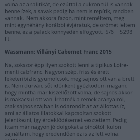
volna az analitikát, de ezúttal a cukron túl is vannak
benne ízek, a savak pedig ha nem is repítik, rendben
vannak.
N
em akkora fazon, mint reméltem, meg
mint egynéhány korábbi évjáratuk, de örömet leltem
benne, ez a palack könnyedén elfogyott.
5/6
5298
Ft.
Wassmann: Villányi Cabernet Franc 2015
Na, sokszor épp ilyen szokott lenni a tipikus Loire-
menti cabfranc. Nagyon szép, friss és érett
feketeribizlis gyümölcsök, meg sajnos ott van a brett
is. Nem durván, sőt időnként győzködöm magam,
hogy mintha már kiszellőzött volna, de sajnos akkor
is makacsul ott van. Írhatnék a remek arányairól,
csak sajnos szájban is odarondít az az állottas íz,
ami az állatos illatokkal kapcsoltan szokott
jelentkezni, így érdeklődésemet vesztettem. Pedig
ittam már nagyon jó dolgokat a pincétől, külön
sajnáltam, hogy eredendően ez is az lett volna.