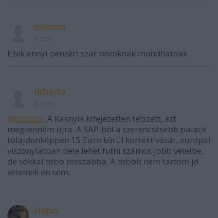
csorsza
6 éve
Ezek ennyi pénzért szar boroknak mondhatóak.
drbarta
6 éve
@csorsza
: A Kasnyik kifejezetten tetszett, azt
megvenném újra. A SAP-ból a szerencsésebb palack
tulajdonképpen 15 Euro körül korrekt vásár, európai
viszonylatban bele lehet futni számos jobb vételbe,
de sokkal több rosszabba. A többit nem tartom jó
vételnek én sem.
Hepci