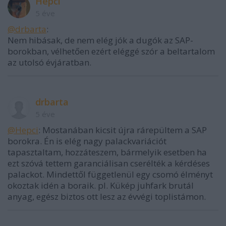
Hepci
5 éve
@drbarta
:
Nem hibásak, de nem elég jók a dugók az SAP-
borokban, vélhetően ezért eléggé szór a beltartalom
az utolsó évjáratban.
drbarta
5 éve
@Hepci
: Mostanában kicsit újra rárepültem a SAP
borokra. Én is elég nagy palackvariációt
tapasztaltam, hozzáteszem, bármelyik esetben ha
ezt szóvá tettem garanciálisan cserélték a kérdéses
palackot. Mindettől függetlenül egy csomó élményt
okoztak idén a boraik. pl. Kükép juhfark brutál
anyag, egész biztos ott lesz az évvégi toplistámon.