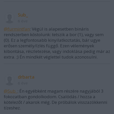
Sub_
6 éve
@furmintfan
: Végül is alapesetben bináris
rendszerben kóstolunk: tetszik a bor (1), vagy sem
(0). Ez a legfontosabb kinyilatkoztatás, bár ugye
erősen személy/ízlés függő. Ezen vélemények
kibontása, részletezése, vagy indoklása pedig már az
extra. ;) Én mindkét véglettel tudok azonosulni.
drbarta
6 éve
@Sub_
: Én egyébként magam részére nagyjából 3
fokozatban gondolkodom. Csalódás / hozza a
kötelezőt / akarok még. De próbálok visszazökkenni
tízeshez.