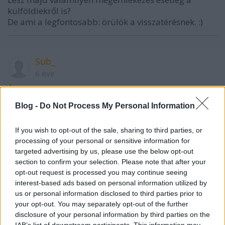
külföldiekről is?
De ami a legfontosabb: örülök a visszatérésnek. :)
Sub_
6 éve
Érteni vélem jelen bejegyzés pontozási filozófiáját,
azonban mégiscsak furcsának tartom, hogy ugyanez
Blog -
Do Not Process My Personal Information
a Syrah egy jó hónappal ezelőtt ugyanezen blog
hasábjain 6+ pontot kapott.
If you wish to opt-out of the sale, sharing to third parties, or
processing of your personal or sensitive information for
Ha már visszatérés, jó lenne ha akov is
targeted advertising by us, please use the below opt-out
hasonlóképpen tenne egyszer. ;)
section to confirm your selection. Please note that after your
opt-out request is processed you may continue seeing
interest-based ads based on personal information utilized by
drbarta
us or personal information disclosed to third parties prior to
your opt-out. You may separately opt-out of the further
6 éve
disclosure of your personal information by third parties on the
@furmintfan
: Ha lesz kedvem es motivaciom, akkor