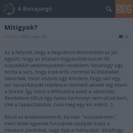
A Borrajongó
Mitigyak?
drbarta
•
2020. május 08.
23
Az a helyzet, hogy a begubozó életmóddal az jár
együtt, hogy az általam fogyasztott borok 90
százalékát webshopokból rendelem. Valahogy úgy
hozta a sors, hogy ezek erős zömmel külföldieket
takarnak, most viszont úgy éreztem, hogy van egy
sor hazai/kárpát-medencei termelő akinek rég ittam
a borait. Így most a Mitiszolra esett a választás.
Rendeltem tőlük egy hatos kartonnyi nem olcsó bort,
íme a tapasztalatok, csak még egy kis kitérő. :)
Kicsit az értékeléseimről, ha már "visszatértem",
mert lehet egyesek furcsának találják majd a
mostani pontokat, vagy épp a hiányukat. Valahogy