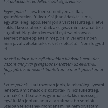
két palackot is rendeltem, szükség is volt rá.
Egyes palack
: Ijesztően semmilyen az illat,
gyümölcstelen, fülledt. Szájban édeskés, sima,
egyúttal elég lapos. Nem jön a várt feszültség, illetve
sokkal kevesebbnek tűnik az egész, mint az analitika
sugallná. Napokon keresztül nyúzva bizonyos
elemeit másképp éltem meg, de mivel érdemben
nem javult, eltekintek ezek részletésétől. Nem fogyott
el.
Az első palack, bár nyilvánvalóan hibásnak nem tűnt,
viszont annyival gyengébbnek éreztem az elvártnál,
hogy párhuzamosan kibontottam a másik palackomat
is.
Kettes palack
: Határozottan jobb, feltehetőleg ilyesmi
lehetett, amit mások is kóstoltak. Nincs fülledtség,
vannak érett barackos gyümölcsök, kis mézesség,
egyáltalán jobban adja a tartalmasabb somlóit.
Szájban félédesnek mondanám, ha nem olvastam