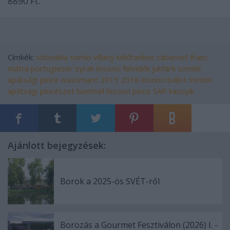
8890 Ft.
Címkék:
szlovákia
somló
villány
kékfrankos
cabernet franc
mátra
portugieser
syrah
losonci
felvidék
juhfark
somlói
apátsági pince
wassmann
2015
2018
losonci bálint
somlói
apátsági pincészet
hummel
losonci pince
SAP
kasnyik
Ajánlott bejegyzések:
Borok a 2025-ös SVÉT-ről
Borozás a Gourmet Fesztiválon (2026) I. -