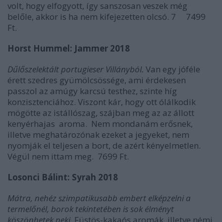
volt, hogy elfogyott, így sanszosan veszek még
belőle, akkor is ha nem kifejezetten olcsó. 7
7499
Ft.
Horst Hummel: Jammer 2018
Dűlőszelektált portugieser Villányból.
Van egy jóféle
érett szedres gyümölcsössége, ami érdekesen
passzol az amúgy karcsú testhez, szinte híg
konzisztenciához. Viszont kár, hogy ott ólálkodik
mögötte az istállószag, szájban meg az az állott
kenyérhajas
aroma.
Nem mondanám erősnek,
illetve meghatározónak ezeket a jegyeket, nem
nyomják el teljesen a bort, de azért kényelmetlen.
Végül nem ittam meg.
7699 Ft.
Losonci Bálint: Syrah 2018
Mátra, nehéz szimpatikusabb embert elképzelni a
termelőnél, borok tekintetében is sok élményt
köszönhetek neki.
Füstös-kakaós aromák, illetve némi