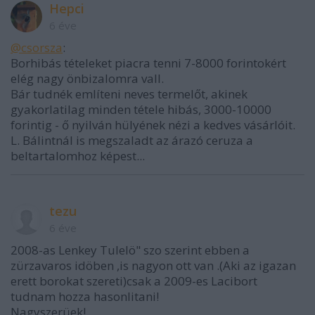
Hepci
6 éve
@csorsza
:
Borhibás tételeket piacra tenni 7-8000 forintokért
elég nagy önbizalomra vall.
Bár tudnék említeni neves termelőt, akinek
gyakorlatilag minden tétele hibás, 3000-10000
forintig - ő nyilván hülyének nézi a kedves vásárlóit.
L. Bálintnál is megszaladt az árazó ceruza a
beltartalomhoz képest...
tezu
6 éve
2008-as Lenkey Tulelö" szo szerint ebben a
zürzavaros idöben ,is nagyon ott van .(Aki az igazan
erett borokat szereti)csak a 2009-es Lacibort
tudnam hozza hasonlitani!
Nagyszerüek!