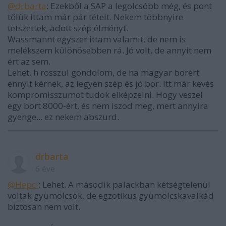
@drbarta
: Ezekből a SAP a legolcsóbb még, és pont
tőlük ittam már pár tételt. Nekem többnyire
tetszettek, adott szép élményt.
Wassmannt egyszer ittam valamit, de nem is
melékszem különösebben rá. Jó volt, de annyit nem
ért az sem.
Lehet, h rosszul gondolom, de ha magyar borért
ennyit kérnek, az legyen szép és jó bor. Itt már kevés
kompromisszumot tudok elképzelni. Hogy veszel
egy bort 8000-ért, és nem iszod meg, mert annyira
gyenge... ez nekem abszurd.
drbarta
6 éve
@Hepci
: Lehet. A második palackban kétségtelenül
voltak gyümölcsök, de egzotikus gyümölcskavalkád
biztosan nem volt.