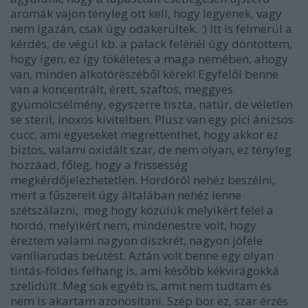
aromák vajon tényleg ott kell, hogy legyenek, vagy
nem igazán, csak úgy odakerültek. :) Itt is felmerül a
kérdés, de végül kb. a palack felénél úgy döntöttem,
hogy igen, ez így tökéletes a maga nemében, ahogy
van, minden alkotórészéből kérek! Egyfelől benne
van a koncentrált, érett, szaftos, meggyes
gyümölcsélmény, egyszerre tiszta, natúr, de véletlen
se steril, inoxos kivitelben. Plusz van egy pici ánizsos
cucc, ami egyeseket megrettenthet, hogy akkor ez
biztos, valami oxidált szar, de nem olyan, ez tényleg
hozzáad, főleg, hogy a frissesség
megkérdőjelezhetetlen. Hordóról nehéz beszélni,
mert a fűszereit úgy általában nehéz lenne
szétszálazni, meg hogy közülük melyikért felel a
hordó, melyikért nem, mindenestre volt, hogy
éreztem valami nagyon diszkrét, nagyon jóféle
vaníliarudas beütést. Aztán volt benne egy olyan
tintás-földes felhang is, ami később kékvirágokká
szelidült. Meg sok egyéb is, amit nem tudtam és
nem is akartam azonosítani. Szép bor ez, szar érzés