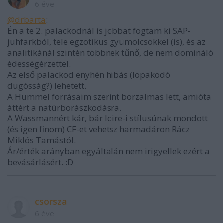
6 éve
@drbarta
:
Én a te 2. palackodnál is jobbat fogtam ki SAP-
juhfarkból, tele egzotikus gyümölcsökkel (is), és az
analitikánál szintén többnek tűnő, de nem domináló
édességérzettel.
Az első palackod enyhén hibás (lopakodó
dugósság?) lehetett.
A Hummel forrásaim szerint borzalmas lett, amióta
áttért a natúrborászkodásra.
A Wassmannért kár, bár loire-i stílusúnak mondott
(és igen finom) CF-et vehetsz harmadáron Rácz
Miklós Tamástól.
Ár/érték arányban egyáltalán nem irigyellek ezért a
bevásárlásért. :D
csorsza
6 éve