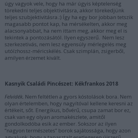
úgy vagyok vele, hogy ha már úgyis képtelenség
törekedni teljes objektivitásra, akkor törekedjünk
teljes szubjektivitásra.:) Így ha egy bor jobban tetszik
magasabb pontot kap, ha mérsékelten, akkor meg
alacsonyabbat, ha nem ittam meg, akkor meg el is
tekintek a pontozásától. Ilyen egyszerű. Nem lesz
szerkezetivás, nem lesz egyensúly mérlegelés meg
utóízhossz-méricskélés. Csak szimplán, zsigerből,
amilyen érzemet kivált.
Kasnyik Családi Pincészet: Kékfrankos 2018
Felvidék.
Nem feltétlen a gyors kóstolások bora. Nem
olyan értelemben, hogy nagyítóval kellene keresni az
értékeit, sőt. Energikus, bővérű, csupa zamat bor ez,
csak van egy olyan aromakészlete, amitől
gondolkodóba esik az ember. Sokszor az ilyen
“nagyon természetes” borok sajátossága, hogy azon
agyalunk, hogy a tapasztalt esetlegesen újszerű