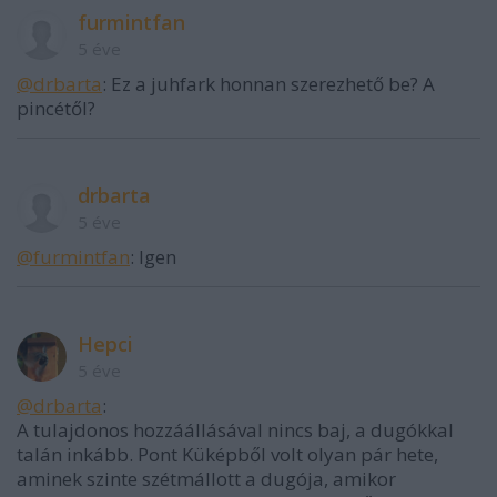
furmintfan
5 éve
@drbarta
: Ez a juhfark honnan szerezhető be? A
pincétől?
drbarta
5 éve
@furmintfan
: Igen
Hepci
5 éve
@drbarta
:
A tulajdonos hozzáállásával nincs baj, a dugókkal
talán inkább. Pont Küképből volt olyan pár hete,
aminek szinte szétmállott a dugója, amikor