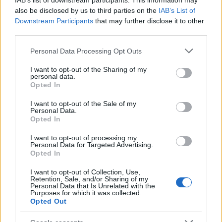
IAB’s list of downstream participants. This information may
igen. De egyebkent a kulfoldi rendelesekkel se sokkal
also be disclosed by us to third parties on the
IAB’s List of
jobb az arany.
Downstream Participants
that may further disclose it to other
third parties.
Please note that this website/app uses one or more Google
Personal Data Processing Opt Outs
drbarta
services and may gather and store information including but
not limited to your visit or usage behaviour. You may click to
I want to opt-out of the Sharing of my
6 éve
personal data.
grant or deny consent to Google and its third-party tags to
@Sub_
: Ugy, hogy kulonbozo szemelyek irnak ide, es
Opted In
use your data for below specified purposes in below Google
vkinek jobban tetszett a bor, masnak meg kevesbe.
consent section.
I want to opt-out of the Sale of my
Personal Data.
Opted In
furmintfan
I want to opt-out of processing my
Personal Data for Targeted Advertising.
6 éve
Opted In
@Sub_
:
I want to opt-out of Collection, Use,
"Kicsit az értékeléseimről, ha már "visszatértem",
Retention, Sale, and/or Sharing of my
mert lehet egyesek furcsának találják majd a
Personal Data that Is Unrelated with the
Purposes for which it was collected.
mostani pontokat, vagy épp a hiányukat. Valahogy
Opted Out
úgy vagyok vele, hogy ha már úgyis képtelenség
törekedni teljes objektivitásra, akkor törekedjünk