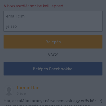
A hozzászóláshoz be kell lépned!
VAGY
furmintfan
6 éve
Hát, ez találati arányt nézve nem volt egy erős kör... :(
Lesz majd valamilyen megemlékezés esetleg a