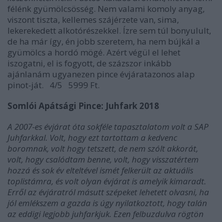
félénk gyümölcsösség. Nem valami komoly anyag,
viszont tiszta, kellemes szájérzete van, sima,
lekerekedett alkotórészekkel. Ízre sem túl bonyulult,
de ha már így, én jobb szeretem, ha nem bújkál a
gyümölcs a hordó mögé. Azért végül el lehet
iszogatni, el is fogyott, de százszor inkább
ajánlanám ugyanezen pince évjáratazonos alap
pinot-ját.
4/5
5999 Ft.
Somlói Apátsági Pince: Juhfark 2018
A 2007-es évjárat óta sokféle tapasztalatom volt a SAP
Juhfarkkal. Volt, hogy ezt tartottam a kedvenc
boromnak, volt hogy tetszett, de nem szólt akkorát,
volt, hogy csalódtam benne, volt, hogy visszatértem
hozzá és sok év elteltével ismét felkerült az aktuális
toplistámra, és volt olyan évjárat is amelyik kimaradt.
Erről az évjáratról másutt szépeket lehetett olvasni, ha
jól emlékszem a gazda is úgy nyilatkoztott, hogy talán
az eddigi legjobb juhfarkjuk. Ezen felbuzdulva rögtön