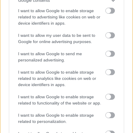
Google consents
teljes szubjektivitásra.:) Így ha egy bor jobban tetszik
magasabb pontot kap, ha mérsékelten, akkor meg
I want to allow Google to enable storage
alacsonyabbat, ha nem ittam meg, akkor meg el is
related to advertising like cookies on web or
tekintek a pontozásától. Ilyen egyszerű. Nem lesz
device identifiers in apps.
szerkezetivás, nem lesz egyensúly mérlegelés meg
I want to allow my user data to be sent to
utóízhossz-méricskélés. Csak szimplán, zsigerből,
Google for online advertising purposes.
amilyen érzemet kivált."
Ezt nyilván azért írta a jó doktor, mert amúgy
I want to allow Google to send me
alapvetően a pontszámok úgy alakulnak ki, vagy az
personalized advertising.
ő esetében már csak alakultak ki, hogy próbálunk
objektívek lenni, elvonatkoztatni a saját ízlésünktől,
I want to allow Google to enable storage
már amennyire ez lehetséges. Ő mostantól nem fog.
related to analytics like cookies on web or
:) Szerintem meg is könnyítette ezzel a saját dolgát. :)
device identifiers in apps.
I want to allow Google to enable storage
related to functionality of the website or app.
loading
6 éve
I want to allow Google to enable storage
Az alap Hummel portugieser 2018-as is teljesen
related to personalization.
hasonló, és nálam a lefolyóban kötött ki a 3. nap