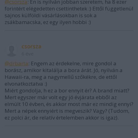
@csorsza
: Én is nyilván jobban szeretem, ha 8 ezer
forintért elégedetten csettinthetek :) Ettől függetlenül
sajnos külföldi vásárlásokban is sok a
zsákbamacska, ez egy ilyen hobbi :)
csorsza
6 éve
@drbarta
: Engem az érdekelne, mire gondol a
borász, amikor kitalálja a bora árát. Jó, nyilván a
Hawaii-ra, meg a nagymellű szőkékre, de ettől
elvonatkoztatva :)
Miért gondolja, h ez a bor ennyit ér? A brand miatt?
Mert egyszer már volt egy jó évjárata ebből az
elmúlt 10 évben, és akkor most már ez mindig ennyi?
Mert a népek ennyiért is megveszik? Vagy? (Tudom,
ez polci ár, de relatív értelemben akkor is igaz).