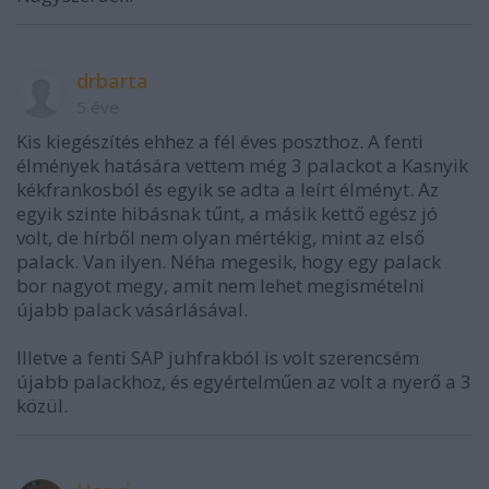
drbarta
5 éve
Kis kiegészítés ehhez a fél éves poszthoz. A fenti
élmények hatására vettem még 3 palackot a Kasnyik
kékfrankosból és egyik se adta a leírt élményt. Az
egyik szinte hibásnak tűnt, a másik kettő egész jó
volt, de hírből nem olyan mértékig, mint az első
palack. Van ilyen. Néha megesik, hogy egy palack
bor nagyot megy, amit nem lehet megismételni
újabb palack vásárlásával.
Illetve a fenti SAP juhfrakból is volt szerencsém
újabb palackhoz, és egyértelműen az volt a nyerő a 3
közül.