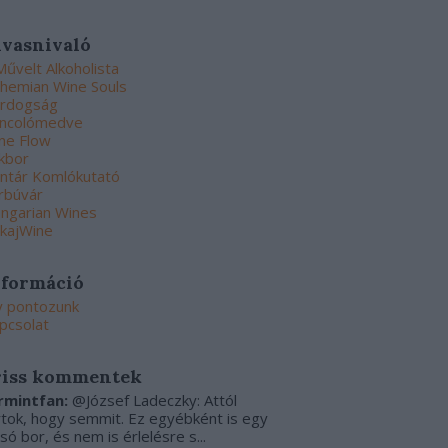
lvasnivaló
Művelt Alkoholista
hemian Wine Souls
rdogság
ncolómedve
ne Flow
kbor
ntár Komlókutató
rbúvár
ngarian Wines
kajWine
nformáció
y pontozunk
pcsolat
riss kommentek
rmintfan:
@József Ladeczky: Attól
rtok, hogy semmit. Ez egyébként is egy
csó bor, és nem is érlelésre s...