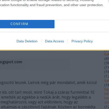
(
1
cation functionality and fraud prevention, and other user protection.
(
5
(
1
alf
(
1
lo
CONFIRM
an
rizlingről, magam is kóstoltam.
ár
(
2
 értek egyet.
au
Data Deletion
Data Access
Privacy Policy
ba
VÁLASZ ERRE
(
1
ba
(
6
blogspot.com
(
5
(
1
(
1
(
1
ba
egosztó leszek. Leírok még pár mondatot, amik közül
(
1
bas
kb. ott tart most, mint Tokaj a száraz furminttal 10
bé
ül emelték az egekbe a nedűk árát, hogy legalább a
be
na meghatározni, vagy azt eldönteni, hogy az
st
 alkalmas-e zászlóvivő fajtának. Közben az bormédia
(
1