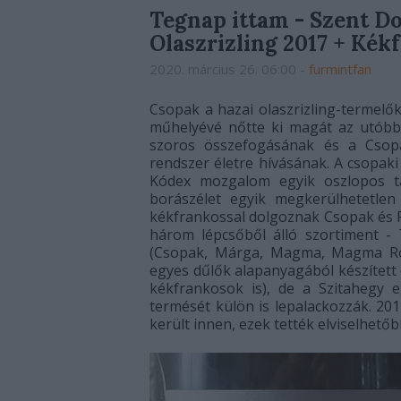
Tegnap ittam - Szent Do
Olaszrizling 2017 + Kék
2020. március 26. 06:00
-
furmintfan
Csopak a hazai olaszrizling-termelő
műhelyévé nőtte ki magát az utóbb
szoros összefogásának és a Csopa
rendszer életre hívásának. A csopak
Kódex mozgalom egyik oszlopos ta
borászélet egyik megkerülhetetlen t
kékfrankossal dolgoznak Csopak és P
három lépcsőből álló szortiment - T
(Csopak, Márga, Magma, Magma Ros
egyes dűlők alapanyagából készített o
kékfrankosok is), de a Szitahegy e
termését külön is lepalackozzák. 201
került innen, ezek tették elviselhet