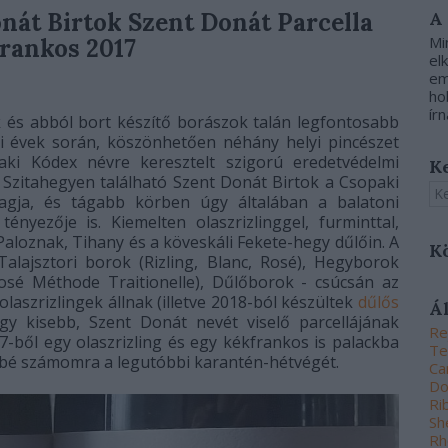
nát Birtok Szent Donát Parcella
A
Mi
frankos 2017
el
em
ho
írn
k és abból bort készítő borászok talán legfontosabb
i évek során, köszönhetően néhány helyi pincészet
ki Kódex névre keresztelt szigorú eredetvédelmi
K
i Szitahegyen található Szent Donát Birtok a Csopaki
gja, és tágabb körben úgy általában a balatoni
ényezője is. Kiemelten olaszrizlinggel, furminttal,
aloznak, Tihany és a köveskáli Fekete-hegy dűlőin. A
K
alajsztori borok (Rizling, Blanc, Rosé), Hegyborok
é Méthode Traitionelle), Dűlőborok - csúcsán az
laszrizlingek állnak (illetve 2018-ból készültek
dűlős
Á
gy kisebb, Szent Donát nevét viselő parcellájának
Re
7-ből egy olaszrizling és egy kékfrankos is palackba
Te
őbbé számomra a legutóbbi karantén-hétvégét.
Ca
Do
Ri
Sh
Rh