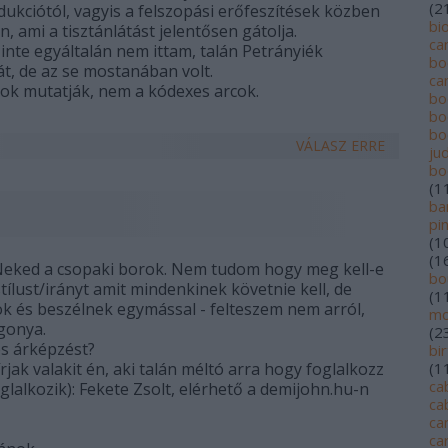
(
2
odukciótól, vagyis a felszopási erőfeszítések közben
bi
, ami a tisztánlátást jelentősen gátolja.
ca
nte egyáltalán nem ittam, talán Petrányiék
bo
át, de az se mostanában volt.
ca
sok mutatják, nem a kódexes arcok.
bo
bo
bo
VÁLASZ ERRE
jud
bo
(
1
ba
pi
(
1
(
1
Neked a csopaki borok. Nem tudom hogy meg kell-e
bo
ílust/irányt amit mindenkinek követnie kell, de
(
1
ok és beszélnek egymással - felteszem nem arról,
mo
gonya.
(
2
es árképzést?
bi
ak valakit én, aki talán méltó arra hogy foglalkozz
(
1
ca
foglalkozik): Fekete Zsolt, elérhető a demijohn.hu-n
ca
ca
ca