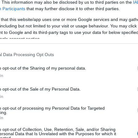
. This information may also be disclosed by us to third parties on the
IA
Bu
Participants
that may further disclose it to other third parties.
Zs
 that this website/app uses one or more Google services and may gath
sárlás céljából érdemes lehet szétnézni az Artizan, a Fill
Kü
including but not limited to your visit or usage behaviour. You may click 
s.
90
 to Google and its third-party tags to use your data for below specifi
Bo
ogle consent section.
Ce
Ri
7
komment
Tetszik
0
Th
l Data Processing Opt Outs
We
017
tegnap ittam
szent donát
o opt-out of the Sharing of my personal data.
In
A
lott bejegyzések:
20
20
o opt-out of the Sale of my Personal Data.
20
In
20
20
to opt-out of processing my Personal Data for Targeted
20
ing.
20
In
20
20
o opt-out of Collection, Use, Retention, Sale, and/or Sharing
20
ersonal Data that Is Unrelated with the Purposes for which it
lected.