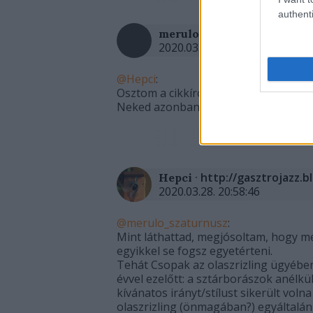
authenti
merulo_szaturnusz
2020.03.28. 09:58:44
@Hepci
:
Osztom a cikkíró véleményét az olasz
Neked azonban egy mondatoddal sem
·
http://gasztrojazz.
Hepci
2020.03.28. 20:58:46
@merulo_szaturnusz
:
Mint láthattad, megjósoltam, hogy m
egyikkel se fogsz egyetérteni.
Tehát Csopak az olaszrizling ügyében 
évvel ezelőtt: a sztárborászok anélk
kívánatos irányt/stílust sikerült vol
olaszrizling (önmagában?) egyáltalán