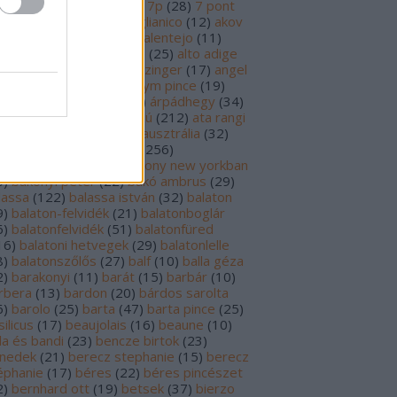
69
)
6p
(
26
)
6 pont
(
127
)
7p
(
28
)
7 pont
6
)
8p
(
21
)
8 pont
(
17
)
aglianico
(
12
)
akov
0
)
albariño
(
28
)
aldi
(
12
)
alentejo
(
11
)
öld
(
25
)
alión
(
18
)
alsace
(
25
)
alto adige
6
)
alves de sousa
(
13
)
alzinger
(
17
)
angel
renzo cachazo
(
11
)
anonym pince
(
19
)
tinori
(
51
)
argentína
(
28
)
árpádhegy
(
34
)
vay
(
39
)
ascheri
(
19
)
aszú
(
212
)
ata rangi
9
)
áts
(
11
)
auslese
(
15
)
ausztrália
(
32
)
sztria
(
224
)
badacsony
(
256
)
dacsonyörs
(
17
)
badacsony new yorkban
0
)
bakonyi péter
(
22
)
bakó ambrus
(
29
)
lassa
(
122
)
balassa istván
(
32
)
balaton
9
)
balaton-felvidék
(
21
)
balatonboglár
6
)
balatonfelvidék
(
51
)
balatonfüred
16
)
balatoni hetvegek
(
29
)
balatonlelle
8
)
balatonszőlős
(
27
)
balf
(
10
)
balla géza
2
)
barakonyi
(
11
)
barát
(
15
)
barbár
(
10
)
rbera
(
13
)
bardon
(
20
)
bárdos sarolta
6
)
barolo
(
25
)
barta
(
47
)
barta pince
(
25
)
ilicus
(
17
)
beaujolais
(
16
)
beaune
(
10
)
la és bandi
(
23
)
bencze birtok
(
23
)
nedek
(
21
)
berecz stephanie
(
15
)
berecz
éphanie
(
17
)
béres
(
22
)
béres pincészet
2
)
bernhard ott
(
19
)
betsek
(
37
)
bierzo