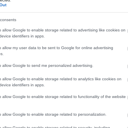
20
Out
yzés trackback címe:
20
To
.blog.hu/api/trackback/id/15539378
consents
F
Kommentek:
o allow Google to enable storage related to advertising like cookies on
RS
evice identifiers in apps.
telmében felhasználói tartalomnak minősülnek, értük a
szolgáltatás
be
 nem vállal, azokat nem ellenőrzi. Kifogás esetén forduljon a blog
At
sználási feltételekben
és az
adatvédelmi tájékoztatóban
.
o allow my user data to be sent to Google for online advertising
be
s.
blogspot.com
to allow Google to send me personalized advertising.
C
19
o allow Google to enable storage related to analytics like cookies on
szerintem a Kódex totális tévút a csopaki
19
evice identifiers in apps.
t olaszrizlingjeinek élvezeti értéke és árképzése
20
20
o allow Google to enable storage related to functionality of the website
n tévedve, bár a Magma nevű, mérhetetlenül
(
3
nehezen nevezhető kékfrankost több szakíró
20
(
2
20
o allow Google to enable storage related to personalization.
(
1
(
7
VÁLASZ ERRE
o allow Google to enable storage related to security, including