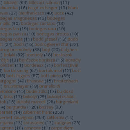
1
)
bikavér
(
64
)
billecart salmon
(
11
)
odinamika
(
16
)
birgit eichinger
(
13
)
blank
nvas
(
27
)
blaufrankisch
(
49
)
bock
(
42
)
degas aragonesas
(
13
)
bodegas
mpillo
(
10
)
bodegas castano
(
13
)
degas lan
(
19
)
bodegas naia
(
10
)
degas paniza
(
10
)
bodegas protos
(
10
)
degas roda
(
11
)
bodó józsef
(
18
)
bodó
it
(
24
)
bodri
(
16
)
bodrogkeresztúr
(
32
)
drog borműhely
(
38
)
böjt
(
20
)
bolgheri
1
)
bolyki
(
32
)
bomboly
(
18
)
borászok
rátja
(
13
)
borászok borásza
(
15
)
borbély
ncészet
(
11
)
bordeaux
(
71
)
borfesztivál
0
)
bortársaság
(
67
)
bortolomiol
(
12
)
bott
65
)
bott frigyes
(
87
)
bott pince
(
39
)
urgogne
(
40
)
brancaia
(
15
)
breitenbach
1
)
bründlmayer
(
19
)
brunello di
ntalcino
(
15
)
budai zöld
(
17
)
bujdosó
3
)
bükk
(
17
)
bukolyi
(
29
)
bukolyi családi
rtok
(
16
)
bukolyi marcell
(
28
)
burgenland
14
)
burgundia
(
120
)
bussay
(
33
)
bernet
(
14
)
cabernet franc
(
253
)
bernet sauvignon
(
264
)
california
(
14
)
mpania
(
13
)
carastelec
(
13
)
carignan
(
25
)
rignena
(
10
)
carinena
(
11
)
carpe diem