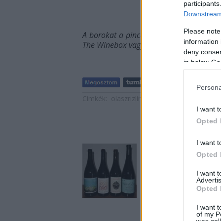
participants
Downstream 
Please note
A borokat a pincétől szereztem be, de vá
information 
The Winebox vagy a Radovin háza táján i
deny consent
in below Go
Persona
Címkék:
olaszrizling
csopak
kékfrankos
2
I want t
Opted 
Aján
I want t
Opted 
I want 
Advertis
Opted 
I want t
of my P
was col