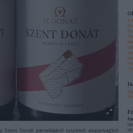
O
A 
Bo
Bo
Tá
Wi
So
Ko
Sö
Hu
To
I
Íg
Ka
F
fu
ta
ol
y Szent Donát parcellájáról szüretelt alapanyagból