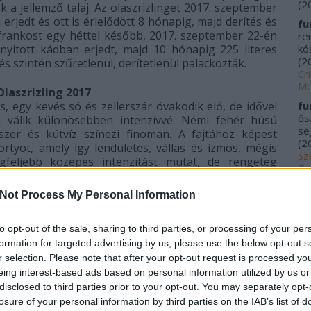
(
2
 a jellemző talaj. Az olaszrizlinget 2017. szeptember
erjedt és ott is érlelődött 8 hónapig, majd derítés és
fu
kfrankost egy héttel később, 2017. szeptember 22-én
re
nyitott kádban erjedt, majd 10 hónapig 225 literes
kós
(
2
és szintén szűretlenül, derítetlenül palackozták.
Cr
Mé
laszrizling 2017
is, egy kevés só és zellerszár óvakodik elő, de idővel
fu
ős
 válik különösebben intenzívvé. Némi fehér húsú
se
szer és kútvíz színezi finoman. A fajtához képest
(
2
rtyot, amely így lendületes, vállas és izmos, mégis
Sz
egfeljebb közepes intenzitást mutat, de rengeteg
Ta
eltett citrom, zellerszár, mandula, diszkrét sósság és
20
szrizling, klasszis szint.
6p+
Not Process My Personal Information
me
kí
Kékfrankos 2017
Fu
to opt-out of the sale, sharing to third parties, or processing of your per
ogy kitárulkozzon, akkor meggyes, diszkréten fűszeres,
Tr
formation for targeted advertising by us, please use the below opt-out s
 jól kitöltött, szaftos, remek sav és bársonyos tannin
le
r selection. Please note that after your opt-out request is processed y
ezető ízjegy, mellette némi málna, finom fűszeresség,
Ác
eing interest-based ads based on personal information utilized by us or
n megkomponált, jó egyensúllyal bíró, intelligens
na
ete a helyén van és jó inni. (Hozzám sokkal közelebb
disclosed to third parties prior to your opt-out. You may separately opt-
pa
lyosabb Magma.)
6p
losure of your personal information by third parties on the IAB’s list of
(
2