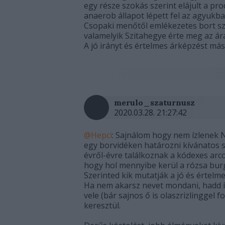
egy része szokás szerint elájult a pr
anaerob állapot lépett fel az agyukban
Csopaki menőtől emlékezetes bort szi
valamelyik Szitahegye érte meg az ár
A jó irányt és értelmes árképzést má
merulo_szaturnusz
2020.03.28. 21:27:42
@Hepci
: Sajnálom hogy nem ízlenek 
egy borvidéken határozni kívánatos st
évről-évre találkoznak a kódexes arc
hogy hol mennyibe kerül a rózsa bur
Szerinted kik mutatják a jó és értelm
Ha nem akarsz nevet mondani, hadd írj
vele (bár sajnos ő is olaszrizlinggel 
keresztül.