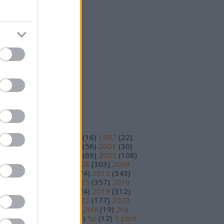
25 október
(
15
)
25 szeptember
(
14
)
vább
...
eedek
S 2.0
jegyzések
,
kommentek
om
jegyzések
,
kommentek
ímkék
93
(
11
)
1995
(
12
)
1996
(
16
)
1997
(
22
)
98
(
14
)
1999
(
48
)
2000
(
56
)
2001
(
30
)
02
(
56
)
2003
(
97
)
2004
(
69
)
2005
(
108
)
06
(
195
)
2007
(
251
)
2008
(
303
)
2009
78
)
2010
(
230
)
2011
(
374
)
2012
(
343
)
13
(
391
)
2014
(
210
)
2015
(
357
)
2016
89
)
2017
(
359
)
2018
(
324
)
2019
(
312
)
20
(
199
)
2021
(
220
)
2022
(
177
)
2023
17
)
2024
(
81
)
2025
(
30
)
2HA
(
19
)
2ha
5
)
3 pont
(
15
)
4 pont
(
81
)
5p
(
12
)
5 pont