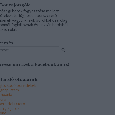
 Borrajongók
nőségi borok fogyasztása mellett
kötelezett, független borszerető
berek vagyunk, akik borokkal kizárólag
bbiból foglalkoznak és tisztán hobbiból
ak is róluk.
eresés
övess minket a Facebookon is!
llandó oldalaink
jtőzködő borvidékek
gnap ittam
mpania
uro
bera del Duero
erry / Jerez
ône