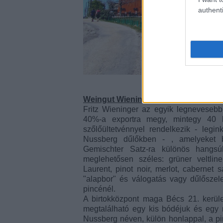
authenti
Weingut Wieninger
Fritz Wieninger az egyik legnevesebb 
40%-a exportra megy, mintegy 40 k
szőlőültetvénnyel rendelkezik - le
Nussberg dűlőkben - , amelyeket 
Gemischter Satz-ra különös hangsúl
meglehetősen széles: grüner veltliner
Laurent, pinot noir, merlot, cabernet
"alapbor" és válogatás vagy dűlőszele
pincénél.
A birtokközpont maga Bécs 21. kerül
megtalálható egy kis bódéjuk és egy 
Nussberg néven, külön honlappal, a pin