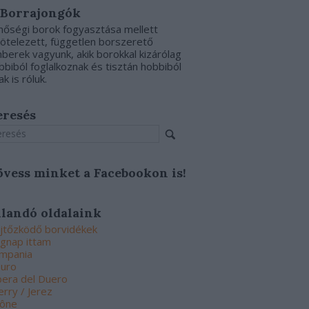
 Borrajongók
nőségi borok fogyasztása mellett
kötelezett, független borszerető
berek vagyunk, akik borokkal kizárólag
bbiból foglalkoznak és tisztán hobbiból
ak is róluk.
eresés
övess minket a Facebookon is!
llandó oldalaink
jtőzködő borvidékek
gnap ittam
mpania
uro
bera del Duero
erry / Jerez
ône