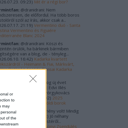
026.07.23. 09:23
)
Mit ér a régi bor?
rmintfan:
@dranidrani: Nem
ndszeresen, de előfordul. Ha több boros
tolóról szól az írás, akkor csak a...
026.07.17. 21:19
)
Vermentino duó - Santa
istina Vermentino és Figuiére
diterranée Blanc 2024
rmintfan:
@dranidrani: Köszi és
zintén örülök, ha bárkinek bármiben
gítségére van a blog, de - tényleg...
026.06.10. 16:42
)
Kadarka kvartett
ekszárdról - Heimann & Fiai, Márkvárt,
kler Örökség és Vida Bonsai Kadarka
24
rulo_szaturnusz:
Boldog új évet
vánok! Tavalyi kedvencek: Edvi Illés
rmint-Kéknyelű 2020 Györgykovács
sonal or
amini...
(
2026.01.06. 12:02
)
2025
ection to
gjobbjai - Magyar és külföldi borok
ou may
s Zoltánn:
Szuper esemény volt! Mindig
 personal
gyon jók a Zsendülések :) Jó néhany
out of the
lackkal tértem haza az estéről...
 downstream
025.12.30. 00:01
)
Karácsonyi Zsendülés