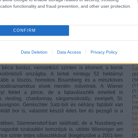
(
1
cation functionality and fraud prevention, and other user protection.
(
5
(
1
alf
(
1
lo
CONFIRM
an
ár
(
2
au
Data Deletion
Data Access
Privacy Policy
ba
(
1
bécsi borász, nemzetközi szinten is elismert, a borok
ba
(
6
ülönböző országba. A birtok mintegy 52 hektárnyi
(
5
ginkább a löszös, homokos Bisamberg és a mészköves
(
1
biodinamamikus elvek mentén művelnek. A Wiener
(
1
yt fektet a pince, de a fajtaválaszték emellett is
(
1
, riesling, chardonnay, sárgamuskotály, zweigelt, St.
ba
 sauvignon. Gemischter Satz-ból és néhány fajtából van
(
1
ktált bor is, valamint készül édes bor és pezsgő is a
bas
bé
etében, Stammersdorf-ban található, de a Nussberg-en
be
st
nagyobb szabadtéri borozójuk is, utóbbi Wieninger am
(
1
ce szinte teljes választékával (kiegészülve a 2001-ben