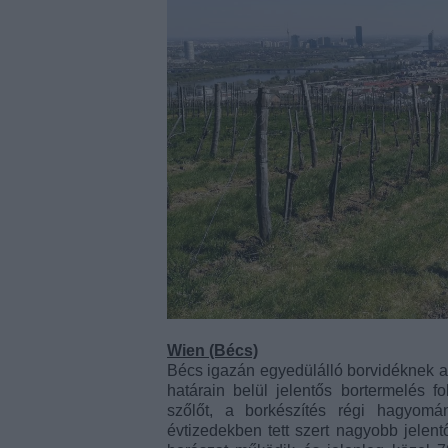
Wien (Bécs)
Bécs igazán egyedülálló borvidéknek ad
határain belül jelentős bortermelés 
szőlőt, a borkészítés régi hagyomá
évtizedekben tett szert nagyobb jele