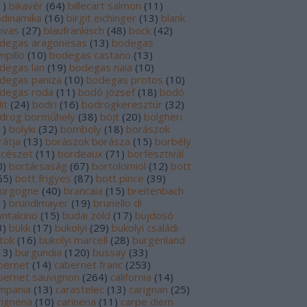
1
)
bikavér
(
64
)
billecart salmon
(
11
)
odinamika
(
16
)
birgit eichinger
(
13
)
blank
nvas
(
27
)
blaufrankisch
(
48
)
bock
(
42
)
degas aragonesas
(
13
)
bodegas
mpillo
(
10
)
bodegas castano
(
13
)
degas lan
(
19
)
bodegas naia
(
10
)
degas paniza
(
10
)
bodegas protos
(
10
)
degas roda
(
11
)
bodó józsef
(
18
)
bodó
it
(
24
)
bodri
(
16
)
bodrogkeresztúr
(
32
)
drog borműhely
(
38
)
böjt
(
20
)
bolgheri
1
)
bolyki
(
32
)
bomboly
(
18
)
borászok
rátja
(
13
)
borászok borásza
(
15
)
borbély
ncészet
(
11
)
bordeaux
(
71
)
borfesztivál
0
)
bortársaság
(
67
)
bortolomiol
(
12
)
bott
65
)
bott frigyes
(
87
)
bott pince
(
39
)
urgogne
(
40
)
brancaia
(
15
)
breitenbach
1
)
bründlmayer
(
19
)
brunello di
ntalcino
(
15
)
budai zöld
(
17
)
bujdosó
3
)
bükk
(
17
)
bukolyi
(
29
)
bukolyi családi
rtok
(
16
)
bukolyi marcell
(
28
)
burgenland
13
)
burgundia
(
120
)
bussay
(
33
)
bernet
(
14
)
cabernet franc
(
253
)
bernet sauvignon
(
264
)
california
(
14
)
mpania
(
13
)
carastelec
(
13
)
carignan
(
25
)
rignena
(
10
)
carinena
(
11
)
carpe diem