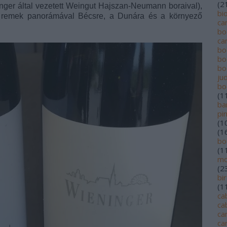
(
2
ninger által vezetett Weingut Hajszan-Neumann boraival),
bi
 remek panorámával Bécsre, a Dunára és a környező
ca
bo
ca
bo
bo
bo
jud
bo
(
1
ba
pi
(
1
(
1
bo
(
1
mo
(
2
bi
(
1
ca
ca
ca
ca