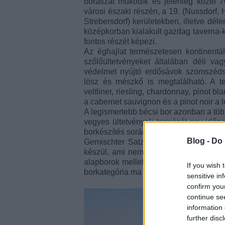
borászat működik és jelenleg közel 7
városi északi részén, a 19. (Nussdorf, 
Strebersdorf) kerületekben, illetve déle
középkorban kialakult gazdag taverna-ku
fontos részét képezi.
Az éghajlat természetesen kontinentá
szőlőültetvényeket általában déli vag
védelmet nyújtó erdősávok szomszéds
lösz és mészkő is megtalálható. A te
veltliner, riesling, chardonnay, pinot b
a cabernet sauvignon és a pinot noir a 
A legismertebb bécsi bor azonban a töb
vegyes ültetvények termését egy időpon
borkészítés során is egy tételként kez
Blog -
Do 
Gemischter Satz így jellemzően fajtán
készül, ami nem teszi feltétlenül kön
alapborok mellett dűlős tételeket is k
If you wish 
borkategória ma már a bécsi borászatok
sensitive in
confirm you
continue se
information 
further disc