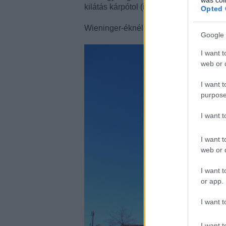
kilátás kárpótol (időben az útvonalterve
Opted 
Wieninger-éknél kezdtem, Mayer-éknál z
Google 
I want t
web or d
I want t
purpose
I want 
I want t
web or d
I want t
or app.
I want t
I want t