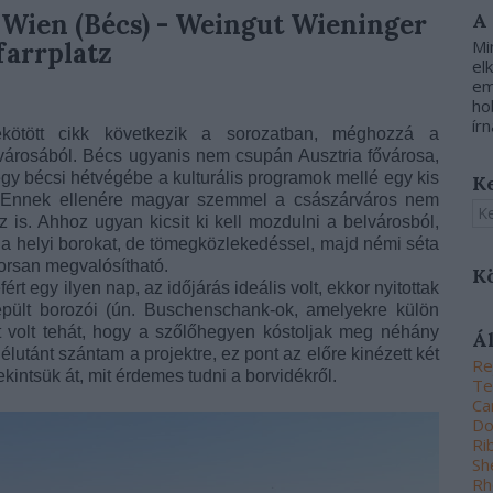
 Wien (Bécs) - Weingut Wieninger
A
Mi
arrplatz
el
em
ho
írn
ekötött cikk következik a sorozatban, méghozzá a
városából. Bécs ugyanis nem csupán Ausztria fővárosa,
gy bécsi hétvégébe a kulturális programok mellé egy kis
K
. Ennek ellenére magyar szemmel a császárváros nem
az is. Ahhoz ugyan kicsit ki kell mozdulni a belvárosból,
 a helyi borokat, de tömegközlekedéssel, majd némi séta
orsan megvalósítható.
K
t egy ilyen nap, az időjárás ideális volt, ekkor nyitottak
epült borozói (ún. Buschenschank-ok, amelyekre külön
t volt tehát, hogy a szőlőhegyen kóstoljak meg néhány
Á
élutánt szántam a projektre, ez pont az előre kinézett két
Re
ekintsük át, mit érdemes tudni a borvidékről.
Te
Ca
Do
Ri
Sh
Rh