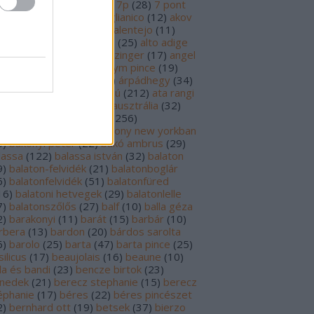
69
)
6p
(
26
)
6 pont
(
127
)
7p
(
28
)
7 pont
6
)
8p
(
21
)
8 pont
(
17
)
aglianico
(
12
)
akov
0
)
albariño
(
28
)
aldi
(
12
)
alentejo
(
11
)
öld
(
25
)
alión
(
18
)
alsace
(
25
)
alto adige
6
)
alves de sousa
(
13
)
alzinger
(
17
)
angel
renzo cachazo
(
11
)
anonym pince
(
19
)
tinori
(
51
)
argentína
(
28
)
árpádhegy
(
34
)
vay
(
39
)
ascheri
(
19
)
aszú
(
212
)
ata rangi
9
)
áts
(
11
)
auslese
(
15
)
ausztrália
(
32
)
sztria
(
223
)
badacsony
(
256
)
dacsonyörs
(
17
)
badacsony new yorkban
0
)
bakonyi péter
(
22
)
bakó ambrus
(
29
)
lassa
(
122
)
balassa istván
(
32
)
balaton
9
)
balaton-felvidék
(
21
)
balatonboglár
6
)
balatonfelvidék
(
51
)
balatonfüred
16
)
balatoni hetvegek
(
29
)
balatonlelle
7
)
balatonszőlős
(
27
)
balf
(
10
)
balla géza
2
)
barakonyi
(
11
)
barát
(
15
)
barbár
(
10
)
rbera
(
13
)
bardon
(
20
)
bárdos sarolta
6
)
barolo
(
25
)
barta
(
47
)
barta pince
(
25
)
ilicus
(
17
)
beaujolais
(
16
)
beaune
(
10
)
la és bandi
(
23
)
bencze birtok
(
23
)
nedek
(
21
)
berecz stephanie
(
15
)
berecz
éphanie
(
17
)
béres
(
22
)
béres pincészet
2
)
bernhard ott
(
19
)
betsek
(
37
)
bierzo