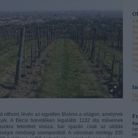
O
A 
Bo
Bo
Tá
Wi
So
Ko
Sö
Hu
To
I
Íg
Ka
 otthont, lévén az egyetlen főváros a világon, amelynek
F
folyik. A Bécsi borvidéken legalább 1132 óta művelnek
fu
nyokra tekinthet vissza, bár igazán csak az utóbbi
ta
ntőségre minőségi szempontból. A városban mintegy 200
ol