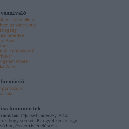
lvasnivaló
Művelt Alkoholista
hemian Wine Souls
rdogság
ncolómedve
ne Flow
kbor
ntár Komlókutató
rbúvár
ngarian Wines
kajWine
nformáció
y pontozunk
pcsolat
riss kommentek
rmintfan:
@József Ladeczky: Attól
rtok, hogy semmit. Ez egyébként is egy
csó bor, és nem is érlelésre s...