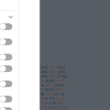
25 október
(
15
)
25 szeptember
(
14
)
vább
...
eedek
S 2.0
jegyzések
,
kommentek
om
jegyzések
,
kommentek
ímkék
93
(
11
)
1995
(
12
)
1996
(
16
)
1997
(
22
)
98
(
14
)
1999
(
48
)
2000
(
56
)
2001
(
30
)
02
(
56
)
2003
(
97
)
2004
(
69
)
2005
(
108
)
06
(
195
)
2007
(
251
)
2008
(
303
)
2009
78
)
2010
(
230
)
2011
(
374
)
2012
(
343
)
13
(
391
)
2014
(
210
)
2015
(
357
)
2016
89
)
2017
(
359
)
2018
(
324
)
2019
(
312
)
20
(
199
)
2021
(
219
)
2022
(
177
)
2023
17
)
2024
(
81
)
2025
(
30
)
2HA
(
19
)
2ha
5
)
3 pont
(
15
)
4 pont
(
81
)
5p
(
12
)
5 pont