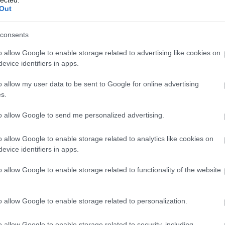
20
zők szerint nincs jelentős különbség).
Out
20
To
ártam a délutánt, haladjunk is ebben a sorrendben.
consents
F
o allow Google to enable storage related to advertising like cookies on
RS
evice identifiers in apps.
be
At
o allow my user data to be sent to Google for online advertising
be
s.
to allow Google to send me personalized advertising.
C
19
o allow Google to enable storage related to analytics like cookies on
19
evice identifiers in apps.
20
20
o allow Google to enable storage related to functionality of the website
(
3
20
(
2
20
o allow Google to enable storage related to personalization.
(
1
(
7
o allow Google to enable storage related to security, including