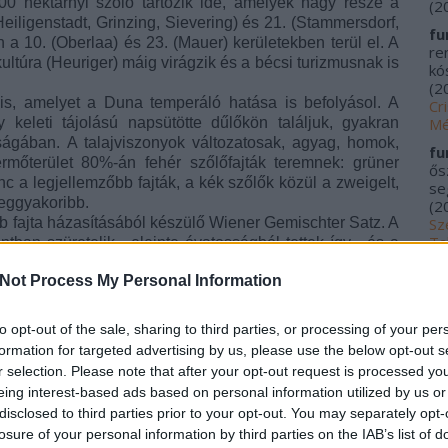
00 hektárnyi szőlő tartozik ide, amelyek nagy része a
(
2
Heiligenstadt, Grinzing, Sievering) és 21. (Stammersdorf,
fu
n a 10. (Oberlaa) és 23. (Mauer) kerületekben terül el. A
re
ltúra (Heuriger) máig virágzik és a bécsi turizmusnak is
kós
(
2
lis, amelyet a Duna temperáló hatása is befolyásol. A
Cr
y keleti tájolású napsütötte dűlőkön találjuk, gyakran
Mé
ágában. A talajviszonyok változatosak, agyag, homok,
fu
rmőterület 80%-án fehér szőlőfajták teremnek: grüner
ős
lanc a legjellemzőbb fajták, a kék szőlők közül a zweigelt,
se
leggyakoribb.
(
2
b fajta házasításából készülő Wiener Gemischter Satz. A
Sz
Ta
tban szüretelik - eleinte óvatosságból tettek így - és a
20
elik a számos különböző fajtából származó alapanyagot. A
Not Process My Personal Information
ként is különböző érettségi fokban szüretelt bogyókból
me
nyű műfajjá, a helyi borászok mégis komolyan veszik és
kí
észítenek belőle. Ennek köszönhetően az egykor lenézett
Fu
to opt-out of the sale, sharing to third parties, or processing of your per
Tr
 szortimentjének fontos alapkövévé vált.
formation for targeted advertising by us, please use the below opt-out s
le
r selection. Please note that after your opt-out request is processed y
Ác
eing interest-based ads based on personal information utilized by us or
na
disclosed to third parties prior to your opt-out. You may separately opt-
pa
losure of your personal information by third parties on the IAB’s list of
(
2