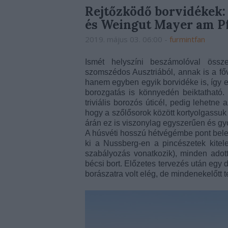
Rejtőzködő borvidékek:
és Weingut Mayer am Pf
2019. május 03. 06:00
-
furmintfan
Ismét helyszíni beszámolóval össz
szomszédos Ausztriából, annak is a fő
hanem egyben egyik borvidéke is, így e
borozgatás is könnyedén beiktatható
triviális borozós úticél, pedig lehetne 
hogy a szőlősorok között kortyolgassuk
árán ez is viszonylag egyszerűen és gy
A húsvéti hosszú hétvégémbe pont belefér
ki a Nussberg-en a pincészetek kitel
szabályozás vonatkozik), minden adot
bécsi bort. Előzetes tervezés után egy d
borászatra volt elég, de mindenekelőtt t