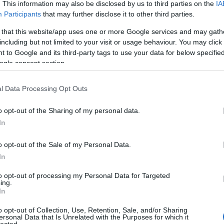
. This information may also be disclosed by us to third parties on the
IA
Bu
Participants
that may further disclose it to other third parties.
Zs
 that this website/app uses one or more Google services and may gath
Kü
including but not limited to your visit or usage behaviour. You may click 
90
 to Google and its third-party tags to use your data for below specifi
Bo
ogle consent section.
Ce
Ri
Th
l Data Processing Opt Outs
We
o opt-out of the Sharing of my personal data.
In
A
20
20
o opt-out of the Sale of my Personal Data.
20
In
bahnhof-tól metróval fél órán belül egy átszállással
20
utni, amely egyben az U4 (zöld) metróvonal végállomása
20
to opt-out of processing my Personal Data for Targeted
20
zabb séta vagy a tömegközlekedés és a rövidebb séta
ing.
20
n a részén nem nagyon jártam még, úgyhogy egy kis
In
20
alat választottam, amelynek az utolsó szakasza már a
20
o opt-out of Collection, Use, Retention, Sale, and/or Sharing
villamossal is közelebb lehet valamivel kerülni a célhoz,
20
ersonal Data that Is Unrelated with the Purposes for which it
eg teljesen, és ebben van emelkedő is, az út végén a
lected.