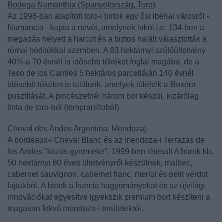
Bodega Numanthia (Spanyolország, Toro)
Az 1998-ban alapított toro-i birtok egy ősi ibériai városról -
Numancia - kapta a nevét, amelynek lakói i.e. 134-ben a
megadás helyett a harcot és a biztos halált választották a
római hódítókkal szemben. A 83 hektárnyi szőlőültetvény
40%-a 70 évnél is idősebb tőkéket foglal magába, de a
Teso de los Carriles 5 hektáros parcelláján 140 évnél
idősebb tőkéket is találunk, amelyek túlélték a filoxéra
pusztítását. A pincészetnél három bor készül, kizárólag
tinta de toro-ból (tempranilloból).
Cheval des Andes Argentína, Mendoza)
A bordeaux-i Cheval Blanc és az mendoza-i Terrazas de
los Andes "közös gyermeke", 1999-ben létesült A borok kb.
50 hektárnyi 80 éves ültetvényről készülnek, malbec,
cabernet sauvignon, cabernet franc, merlot és petit verdot
fajtákból. A birtok a francia hagyományokat és az újvilági
innovációkat egyesítve igyekszik premium bort készíteni a
magasan fekvő mendoza-i területekről.