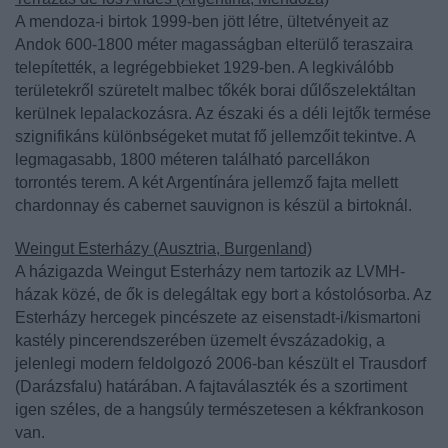
A mendoza-i birtok 1999-ben jött létre, ültetvényeit az
Andok 600-1800 méter magasságban elterülő teraszaira
telepítették, a legrégebbieket 1929-ben. A legkiválóbb
területekről szüretelt malbec tőkék borai dűlőszelektáltan
kerülnek lepalackozásra. Az északi és a déli lejtők termése
szignifikáns különbségeket mutat fő jellemzőit tekintve. A
legmagasabb, 1800 méteren található parcellákon
torrontés terem. A két Argentínára jellemző fajta mellett
chardonnay és cabernet sauvignon is készül a birtoknál.
Weingut Esterházy (Ausztria, Burgenland)
A házigazda Weingut Esterházy nem tartozik az LVMH-
házak közé, de ők is delegáltak egy bort a kóstolósorba. Az
Esterházy hercegek pincészete az eisenstadt-i/kismartoni
kastély pincerendszerében üzemelt évszázadokig, a
jelenlegi modern feldolgozó 2006-ban készült el Trausdorf
(Darázsfalu) határában. A fajtaválaszték és a szortiment
igen széles, de a hangsúly természetesen a kékfrankoson
van.