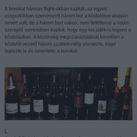
A borokat hármas flight-okban kaptuk, az egyes
csoportokban szervírozott három bor a kóstolósor alapján
ismert volt, de a három bort vakon, nem feltétlenül a listán
szereplő sorrendben kaptuk, hogy egy kis játék is legyen a
kóstolásban. A közönség megszavaztatását követően a
kóstolót vezető három szaktekintély elemezte, majd
leplezte le és ismertette a borokat.
I.