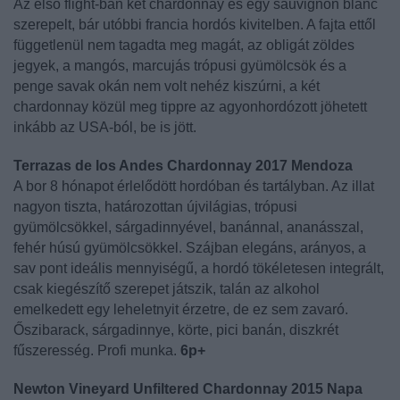
Az első flight-ban két chardonnay és egy sauvignon blanc
szerepelt, bár utóbbi francia hordós kivitelben. A fajta ettől
függetlenül nem tagadta meg magát, az obligát zöldes
jegyek, a mangós, marcujás trópusi gyümölcsök és a
penge savak okán nem volt nehéz kiszúrni, a két
chardonnay közül meg tippre az agyonhordózott jöhetett
inkább az USA-ból, be is jött.
Terrazas de los Andes Chardonnay 2017 Mendoza
A bor 8 hónapot érlelődött hordóban és tartályban. Az illat
nagyon tiszta, határozottan újvilágias, trópusi
gyümölcsökkel, sárgadinnyével, banánnal, ananásszal,
fehér húsú gyümölcsökkel. Szájban elegáns, arányos, a
sav pont ideális mennyiségű, a hordó tökéletesen integrált,
csak kiegészítő szerepet játszik, talán az alkohol
emelkedett egy leheletnyit érzetre, de ez sem zavaró.
Őszibarack, sárgadinnye, körte, pici banán, diszkrét
fűszeresség. Profi munka.
6p+
Newton Vineyard Unfiltered Chardonnay 2015 Napa