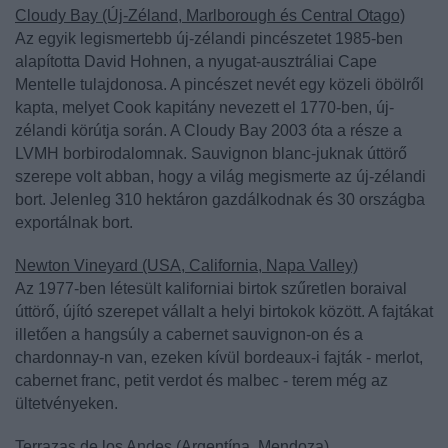
Cloudy Bay (Új-Zéland, Marlborough és Central Otago)
Az egyik legismertebb új-zélandi pincészetet 1985-ben
alapította David Hohnen, a nyugat-ausztráliai Cape
Mentelle tulajdonosa. A pincészet nevét egy közeli öbölről
kapta, melyet Cook kapitány nevezett el 1770-ben, új-
zélandi körútja során. A Cloudy Bay 2003 óta a része a
LVMH borbirodalomnak. Sauvignon blanc-juknak úttörő
szerepe volt abban, hogy a világ megismerte az új-zélandi
bort. Jelenleg 310 hektáron gazdálkodnak és 30 országba
exportálnak bort.
Newton Vineyard (USA, California, Napa Valley)
Az 1977-ben létesült kaliforniai birtok szűretlen boraival
úttörő, újító szerepet vállalt a helyi birtokok között. A fajtákat
illetően a hangsúly a cabernet sauvignon-on és a
chardonnay-n van, ezeken kívül bordeaux-i fajták - merlot,
cabernet franc, petit verdot és malbec - terem még az
ültetvényeken.
Terrazas de los Andes (Argentína, Mendoza)