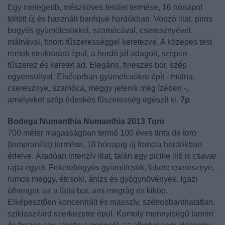
Egy melegebb, mészköves terület termése, 16 hónapot
töltött új és használt barrique hordókban. Vonzó illat, piros
bogyós gyümölcsökkel, szamócával, cseresznyével,
málnával, finom fűszerességgel keretezve. A közepes test
remek struktúrára épül, a hordó jól adagolt, szépen
fűszerez és keretet ad. Elegáns, fineszes bor, szép
egyensúllyal. Elsősorban gyümölcsökre épít - málna,
cseresznye, szamóca, meggy jelenik meg ízében -,
amelyeket szép édeskés fűszeresség egészít ki.
7p
Bodega Numanthia Numanthia 2013 Toro
700 méter magasságban termő 100 éves tinta de toro
(tempranillo) termése, 18 hónapig új francia hordókban
érlelve. Áradóan intenzív illat, talán egy picike illó is csavar
rajta egyet. Feketebogyós gyümölcsök, fekete cseresznye,
rumos meggy, étcsoki, ánizs és gyógynövények. Igazi
úthenger, az a fajta bor, ami megrág és kiköp.
Elképesztően koncentrált és masszív, szétrobbanthatatlan,
sziklaszilárd szerkezetre épül. Komoly mennyiségű tannin