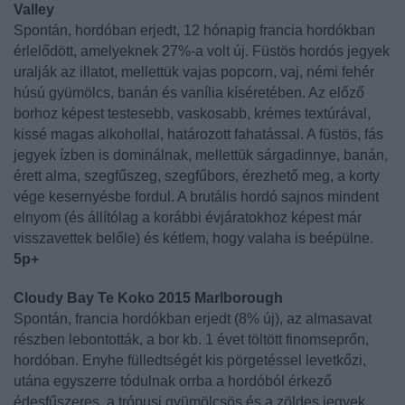
Valley
Spontán, hordóban erjedt, 12 hónapig francia hordókban
érlelődött, amelyeknek 27%-a volt új. Füstös hordós jegyek
uralják az illatot, mellettük vajas popcorn, vaj, némi fehér
húsú gyümölcs, banán és vanília kíséretében. Az előző
borhoz képest testesebb, vaskosabb, krémes textúrával,
kissé magas alkohollal, határozott fahatással. A füstös, fás
jegyek ízben is dominálnak, mellettük sárgadinnye, banán,
érett alma, szegfűszeg, szegfűbors, érezhető meg, a korty
vége kesernyésbe fordul. A brutális hordó sajnos mindent
elnyom (és állítólag a korábbi évjáratokhoz képest már
visszavettek belőle) és kétlem, hogy valaha is beépülne.
5p+
Cloudy Bay Te Koko 2015 Marlborough
Spontán, francia hordókban erjedt (8% új), az almasavat
részben lebontották, a bor kb. 1 évet töltött finomseprőn,
hordóban. Enyhe fülledtségét kis pörgetéssel levetkőzi,
utána egyszerre tódulnak orrba a hordóból érkező
édesfűszeres, a trópusi gyümölcsös és a zöldes jegyek.