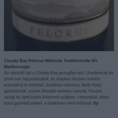
Cloudy Bay Pelorus Méthode Traditionnelle NV
Marlborough
Az üdvözlő ital a Cloudy Bay pezsgője volt, chardonnay és
pinot noir házasításából, az alapbor részben hordós
erjesztésű ér érlelésű. Illatában mandula, fehér húsú
gyümölcsök, enyhe élesztős-krémes vonulat. Feszes
savak és apró bubik érkeznek szájban, citrusokkal, fehér
húsú gyümölcsökkel, a háttérben némi brióssal.
6p