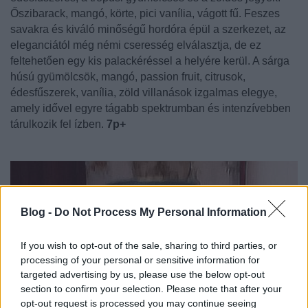
Őszibarack, mangó, körte, pici vanília, vágott fű. Feszes
savakra és kiváló minőségű hordóra épül a szerkezet, az
eleganciától még némi cseresség elválasztja, de ez
feltehetően egy kis palackéréssel a helyére kerül. A sárga
húsú gyümölcsök, mangó, passion fruit, citrusok,
édesfűszerek, vanília, zöld villanások izgalmas elegye,
amely idővel egyre tágabb spektrumban és intenzívebben
tárulkozik fel ízben.
7p+
Blog -
Do Not Process My Personal Information
If you wish to opt-out of the sale, sharing to third parties, or
processing of your personal or sensitive information for
targeted advertising by us, please use the below opt-out
section to confirm your selection. Please note that after your
opt-out request is processed you may continue seeing