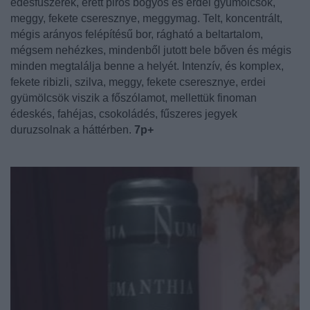
édesfűszerek, érett piros bogyós és erdei gyümölcsök,
meggy, fekete cseresznye, meggymag. Telt, koncentrált,
mégis arányos felépítésű bor, rágható a beltartalom,
mégsem nehézkes, mindenből jutott bele bőven és mégis
minden megtalálja benne a helyét. Intenzív, és komplex,
fekete ribizli, szilva, meggy, fekete cseresznye, erdei
gyümölcsök viszik a főszólamot, mellettük finoman
édeskés, fahéjas, csokoládés, fűszeres jegyek
duruzsolnak a háttérben.
7p+