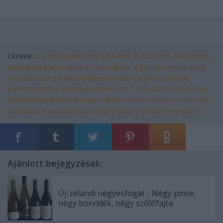
Címkék:
usa
spanyolország
kalifornia
chardonnay
kékfrankos
sauvignon blanc
cabernet sauvignon
argentína
tempranillo
új-zéland
burgenland
malbec
marlborough
cloudy bay
mendoza
2014
esterházy
lvmh
2017
toro
2015
2013
new
zealand
blaufrankisch
napa valley
central otago
terrazas de
los andes
numanthia
cheval des andes
newton vineyard
Ajánlott bejegyzések:
Új-zélandi négyesfogat - Négy pince,
négy borvidék, négy szőlőfajta