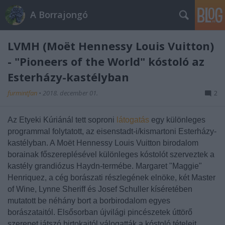
A Borrajongó
LVMH (Moët Hennessy Louis Vuitton)
- "Pioneers of the World" kóstoló az
Esterházy-kastélyban
furmintfan
•
2018. december 01.
2
Az Etyeki Kúriánál tett soproni
látogatás
egy különleges
programmal folytatott, az eisenstadt-i/kismartoni Esterházy-
kastélyban. A Moët Hennessy Louis Vuitton birodalom
borainak főszereplésével különleges kóstolót szerveztek a
kastély grandiózus Haydn-termébe. Margaret "Maggie"
Henriquez, a cég borászati részlegének elnöke, két Master
of Wine, Lynne Sheriff és Josef Schuller kíséretében
mutatott be néhány bort a borbirodalom egyes
borászataitól. Elsősorban újvilági pincészetek úttörő
szerepet játszó birtokaitól válogatták a kóstoló tételeit,