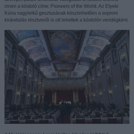
innen a kóstoló címe: Pioneers of the World. Az Etyeki
Kúria nagylelkű gesztusának köszönhetően a soproni
kirándulás résztvevői is ott lehettek a kóstolón vendégként.