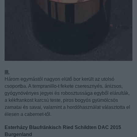
III.
Három egymástól nagyon elütő bor került az utolsó
csoportba. A tempranillo-t fekete cseresznyés, ánizsos,
gyógynövényes jegyei és robosztussága egyből elárulták,
a kékfrankost karcsú teste, piros bogyós gyümölcsös
zamatai és savai, valamint a hordóhasználat választotta el
élesen a cabernet-től.
Esterházy Blaufränkisch Ried Schildten DAC 2015
Burgenland