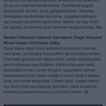
és feszes sav alkotja a gerincét, az alkohol sem alacsony,
de azt az izmos test simán elnyeli. Érett fekete bogyós
gyümölcsök, étcsoki, ánizs, gyógynövények. Jelenlegi
formájában mindenképp ételt kíván, magában ledönteni
egy üveget már extrém sport lenne. Benne van egy óriási
bor ígérete, de jelenleg kicsit nehezen megközelíthető.
7p+
Newton Vineyard Cabernet Sauvignon Single Vineyard
Mount Veeder 2014 Napa Valley
Napa Valley egyik hűvös területéről származó cabernet
sauvignon, 16 hónapig francia (60% új) hordókban érlelve.
Érett erdei gyümölcsök, fekete ribizli, szeder édesfűszerek,
vanília jelennek meg illatában. Kóstolva közepes testű,
túlzásoktól mentes, szinte elegáns, ugyanakkor komoly
beltartalommal bíró képét mutatja. A tannin érett, a textúra
sima, nincsenek kilógó élek. Fekete ribizli, szeder, málna,
egy kevés érett piros bogyós gyümölcs, némi étcsoki és
leheletnyi paradicsomszósz is érezhető ízében.
7p