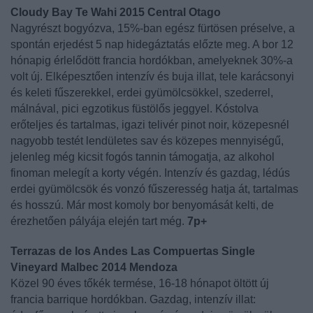
Cloudy Bay Te Wahi 2015 Central Otago
Nagyrészt bogyózva, 15%-ban egész fürtösen préselve, a
spontán erjedést 5 nap hidegáztatás előzte meg. A bor 12
hónapig érlelődött francia hordókban, amelyeknek 30%-a
volt új. Elképesztően intenzív és buja illat, tele karácsonyi
és keleti fűszerekkel, erdei gyümölcsökkel, szederrel,
málnával, pici egzotikus füstölős jeggyel. Kóstolva
erőteljes és tartalmas, igazi telivér pinot noir, közepesnél
nagyobb testét lendületes sav és közepes mennyiségű,
jelenleg még kicsit fogós tannin támogatja, az alkohol
finoman melegít a korty végén. Intenzív és gazdag, lédús
erdei gyümölcsök és vonzó fűszeresség hatja át, tartalmas
és hosszú. Már most komoly bor benyomását kelti, de
érezhetően pályája elején tart még.
7p+
Terrazas de los Andes Las Compuertas Single
Vineyard Malbec 2014 Mendoza
Közel 90 éves tőkék termése, 16-18 hónapot öltött új
francia barrique hordókban. Gazdag, intenzív illat: