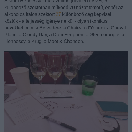
A Moët Hennessy Louis Vuitton (röviden LVMH) 6
különböző szektorban működő 70 házat tömörít, ebből az
alkoholos italos szektort
27
különböző cég képviseli,
köztük - a teljesség igénye nélkül - olyan ikonikus
nevekkel, mint a Belvedere, a Chateau d'Yquem, a Cheval
Blanc, a Cloudy Bay, a Dom Perignon, a Glenmorangie, a
Hennessy, a Krug, a Moët & Chandon.