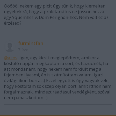
Ööööö, nekem egy picit úgy tűnik, hogy kiemelten
ügyeltek rá, hogy a proletariátus ne jusson hozzá
egy Yquemhez v. Dom Perignon-hoz. Nem volt ez az
érzésed?
furmintfan
7 éve
@akov
: Igen, egy kicsit meglepődtem, amikor a
kóstoló napján megkaptam a sort, és hazudnék, ha
azt mondanám, hogy nekem nem fordult meg a
fejemben ilyesmi, én is számítottam valami igazi
óvilági ikon-borra. :) Ezzel együtt is úgy vagyok vele,
hogy kóstoltam sok szép olyan bort, amit itthon nem
forgalmaznak, mindezt ráadásul vendégként, szóval
nem panaszkodom. :)