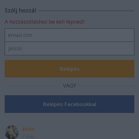
Szólj hozzá!
A hozzászóláshoz be kell lépned!
VAGY
akov
7 éve