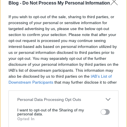
Blog -
Do Not Process My Personal Information
If you wish to opt-out of the sale, sharing to third parties, or
processing of your personal or sensitive information for
targeted advertising by us, please use the below opt-out
Címkék:
gere attila
villány
portugieser
gere
oportó
2017
4
section to confirm your selection. Please note that after your
pont
tegnap ittam
opt-out request is processed you may continue seeing
interest-based ads based on personal information utilized by
us or personal information disclosed to third parties prior to
your opt-out. You may separately opt-out of the further
disclosure of your personal information by third parties on the
Ajánlott bejegyzések:
IAB’s list of downstream participants. This information may
also be disclosed by us to third parties on the
IAB’s List of
Downstream Participants
that may further disclose it to other
Nagy magyar vörösborok a Bortársaság
third parties.
Borsuliban
Please note that this website/app uses one or more Google
Personal Data Processing Opt Outs
services and may gather and store information including but
not limited to your visit or usage behaviour. You may click to
I want to opt-out of the Sharing of my
Egyszerűségében az öröm – Ruppert
personal data.
grant or deny consent to Google and its third-party tags to
Opted In
Cabernet Franc 2022
use your data for below specified purposes in below Google