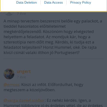
Data Deletion
Data Access
Privacy Policy
varga.daniel.sokbor
7 éve
A minap terveztem beszerezni belőle egy palackot, a
tieddel hasonlatos előítéleteimet
megkérdőjelezendő. Köszönöm hogy elvégezted
helyettem a feladatot. Az mondjuk kár, hogy a
sztereotípia nem dőlt meg. Kérdés, ki tudja ezt a
feladatot teljesíteni? Horst Hummel, oké. De rajta
kívül csinál valaki itthon jó Portugiesert?
ungert
7 éve
@emoss
: Köszi az infót. Előfordulhat, hogy
megteszem a közeljövőben.
@varga.daniel.sokbor
: Ez nehéz kérdés. Igen, a
Hummel többnyire jó és érdekes vétel, de az érdekes