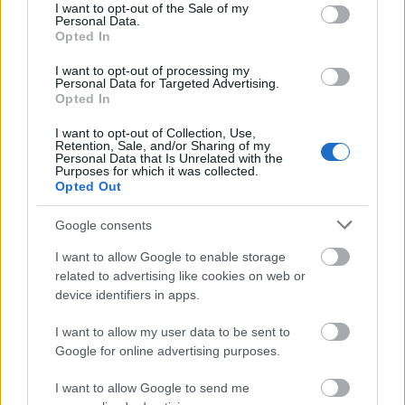
consent section.
I want to opt-out of the Sale of my
Personal Data.
Opted In
Még két újbor - Figula Zenit & More 2025
és Ruppert A Bolond Kalapos 2025
I want to opt-out of processing my
Personal Data for Targeted Advertising.
Opted In
I want to opt-out of Collection, Use,
Retention, Sale, and/or Sharing of my
Bortársaság Borősz 2025
Personal Data that Is Unrelated with the
Purposes for which it was collected.
Opted Out
Google consents
Borok a 2025-ös SVÉT-ről
I want to allow Google to enable storage
related to advertising like cookies on web or
device identifiers in apps.
I want to allow my user data to be sent to
Szólj hozzá!
Google for online advertising purposes.
A hozzászóláshoz be kell lépned!
I want to allow Google to send me