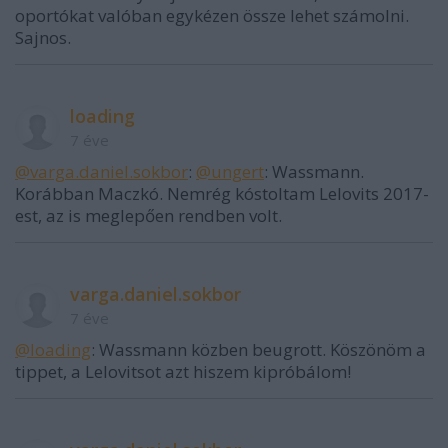
oportókat valóban egykézen össze lehet számolni.
Sajnos.
loading
7 éve
@varga.daniel.sokbor
:
@ungert
: Wassmann.
Korábban Maczkó. Nemrég kóstoltam Lelovits 2017-
est, az is meglepően rendben volt.
varga.daniel.sokbor
7 éve
@loading
: Wassmann közben beugrott. Köszönöm a
tippet, a Lelovitsot azt hiszem kipróbálom!