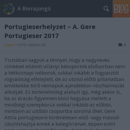
A Borrajongó
Portugieserhelyzet – A. Gere
Portugieser 2017
ungert
•
2018. október 08.
8
Tisztában vagyok a ténnyel, hogy a nagyneves
címkével ellátott villányi kékoportók elsősorban nem
a hétköznapi ivóborok, sokkal inkább a fogyasztói
rögvalóság elfelejtett, de az utolsó előtti pillanatban
emlékekbe törő névnapok ajándékbor-részhalmazát
alkotják. Ez történelmileg alakult így, még akkor is,
ha az árazás figyelmen kívül hagyása mellett a
minőségi szerepkörük sokkal inkább az előbbi,
mintsem az utóbbi csoportba sorolná őket. Gere
Attila portugiesere történetesen első- vagy másod-
zászlóshajója ennek a kategóriának, éppen ezért