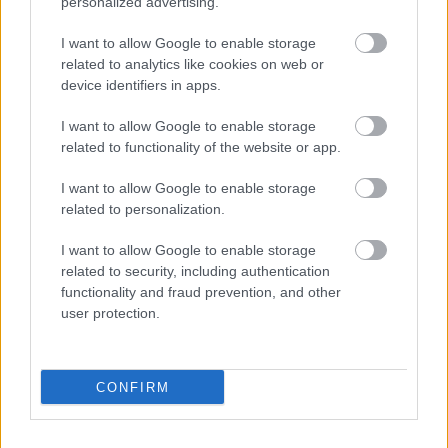
personalized advertising.
I want to allow Google to enable storage
related to analytics like cookies on web or
device identifiers in apps.
I want to allow Google to enable storage
related to functionality of the website or app.
VAGY
I want to allow Google to enable storage
related to personalization.
I want to allow Google to enable storage
related to security, including authentication
functionality and fraud prevention, and other
user protection.
emoss
7 éve
Barátom (meg a BT is nyilván) dicsérte a bio-t
CONFIRM
(gyümölcsös), érdemes lenne összenézni vele.