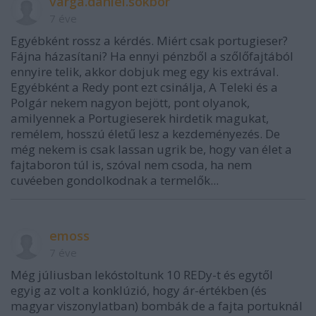
varga.daniel.sokbor
7 éve
Egyébként rossz a kérdés. Miért csak portugieser?
Fájna házasítani? Ha ennyi pénzből a szőlőfajtából
ennyire telik, akkor dobjuk meg egy kis extrával.
Egyébként a Redy pont ezt csinálja, A Teleki és a
Polgár nekem nagyon bejött, pont olyanok,
amilyennek a Portugieserek hirdetik magukat,
remélem, hosszú életű lesz a kezdeményezés. De
még nekem is csak lassan ugrik be, hogy van élet a
fajtaboron túl is, szóval nem csoda, ha nem
cuvéeben gondolkodnak a termelők...
emoss
7 éve
Még júliusban lekóstoltunk 10 REDy-t és egytől
egyig az volt a konklúzió, hogy ár-értékben (és
magyar viszonylatban) bombák de a fajta portuknál