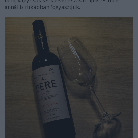
nem, vagy csak szökőévente vásároljuk, és még
annál is ritkábban fogyasztjuk.