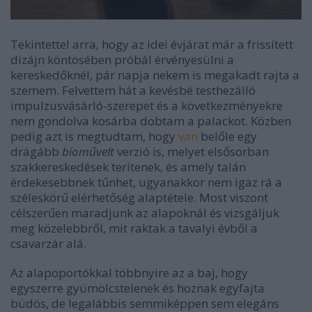
Tekintettel arra, hogy az idei évjárat már a frissített
dizájn köntösében próbál érvényesülni a
kereskedőknél, pár napja nekem is megakadt rajta a
szemem. Felvettem hát a kevésbé testhezálló
impulzusvásárló-szerepet és a következményekre
nem gondolva kosárba dobtam a palackot. Közben
pedig azt is megtudtam, hogy
van
belőle egy
drágább
bioművelt
verzió is, melyet elsősorban
szakkereskedések terítenek, és amely talán
érdekesebbnek tűnhet, ugyanakkor nem igaz rá a
széleskörű elérhetőség alaptétele. Most viszont
célszerűen maradjunk az alapoknál és vizsgáljuk
meg közelebbről, mit raktak a tavalyi évből a
csavarzár alá.
Az alapoportókkal többnyire az a baj, hogy
egyszerre gyümölcstelenek és hoznak egyfajta
büdös, de legalábbis semmiképpen sem elegáns