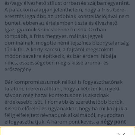
és/vagy élvezhető stílust orrban és szájban egyaránt.
A palackom alapján jelenthetem, hogy a friss Gere-
eresztés legalább az utóbbiak konstellációjával nem
büntet, ebben az értelemben tiszta és élvezhető.
Igaz, gyümölcs sincs benne túl sok. Orrban
tompább, a friss meggyes, málnás jegyek
dominálnak, mögötte némi tejszínes bizonytalanság
tűnik fel. A korty karcsú, a fajtától megszokott
módon savakra építkezik, és bár érdemi hibája
nincs, összességében mégis kissé aroma- és
erőszegény.
Bár kompromisszumok nélkül is fogyaszthatónak
találom, merem állítani, hogy a kétezer környéki
sávban még hazai kontextusban is akadnak
érdekesebb, sőt, finomabb és szerethetőbb borok.
Kisebb előrelépés ugyanakkor, hogy ha mi kapjuk a
félig elfelejtett névnapunk alkalmából, nyugodtan
elfogyaszthatjuk. A három pont kevés, a
négy pont
sok neki, most mégis inkább az utóbbi felé hajlok.
(1800 Ft., Spar)