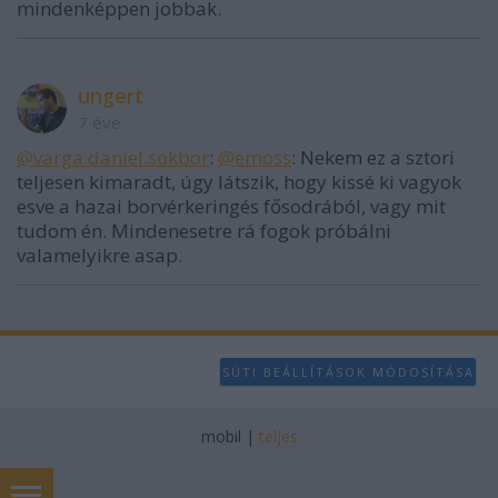
mindenképpen jobbak.
ungert
7 éve
@varga.daniel.sokbor
:
@emoss
: Nekem ez a sztori
teljesen kimaradt, úgy látszik, hogy kissé ki vagyok
esve a hazai borvérkeringés fősodrából, vagy mit
tudom én. Mindenesetre rá fogok próbálni
valamelyikre asap.
SÜTI BEÁLLÍTÁSOK MÓDOSÍTÁSA
mobil
|
teljes