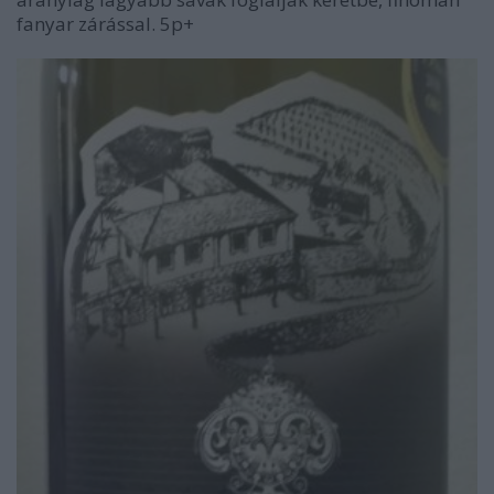
fanyar zárással. 5p+