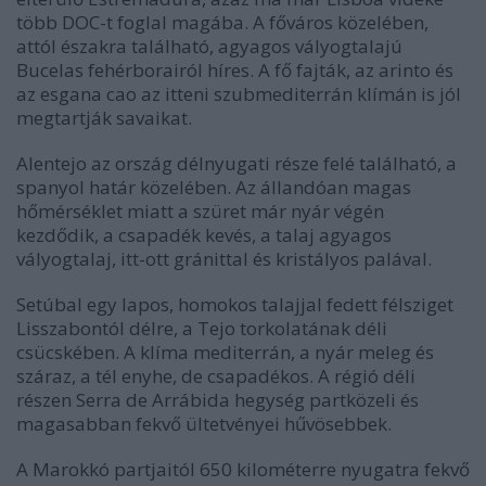
több DOC-t foglal magába. A főváros közelében,
attól északra található, agyagos vályogtalajú
Bucelas fehérborairól híres. A fő fajták, az arinto és
az esgana cao az itteni szubmediterrán klímán is jól
megtartják savaikat.
Alentejo az ország délnyugati része felé található, a
spanyol határ közelében. Az állandóan magas
hőmérséklet miatt a szüret már nyár végén
kezdődik, a csapadék kevés, a talaj agyagos
vályogtalaj, itt-ott gránittal és kristályos palával.
Setúbal egy lapos, homokos talajjal fedett félsziget
Lisszabontól délre, a Tejo torkolatának déli
csücskében. A klíma mediterrán, a nyár meleg és
száraz, a tél enyhe, de csapadékos. A régió déli
részen Serra de Arrábida hegység partközeli és
magasabban fekvő ültetvényei hűvösebbek.
A Marokkó partjaitól 650 kilométerre nyugatra fekvő