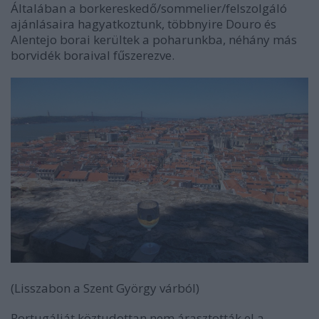
Általában a borkereskedő/sommelier/felszolgáló
ajánlásaira hagyatkoztunk, többnyire Douro és
Alentejo borai kerültek a poharunkba, néhány más
borvidék boraival fűszerezve.
(Lisszabon a Szent György várból)
Portugáliát köztudottan nem árasztották el a