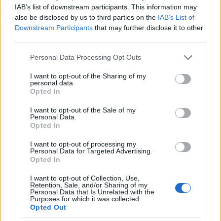
IAB’s list of downstream participants. This information may
also be disclosed by us to third parties on the
IAB’s List of
Downstream Participants
that may further disclose it to other
third parties.
Please note that this website/app uses one or more Google
Personal Data Processing Opt Outs
services and may gather and store information including but
not limited to your visit or usage behaviour. You may click to
I want to opt-out of the Sharing of my
personal data.
grant or deny consent to Google and its third-party tags to
Opted In
use your data for below specified purposes in below Google
consent section.
I want to opt-out of the Sale of my
Personal Data.
Opted In
I want to opt-out of processing my
Personal Data for Targeted Advertising.
Opted In
Bacalhoa Serras de Azeitao Branco 2016 Setúbal
Arinto, fernao pires/maria gomes, verdelho.
I want to opt-out of Collection, Use,
Citrusok, zöldalma, lime, egyenes vonalú, vékony,
Retention, Sale, and/or Sharing of my
Personal Data that Is Unrelated with the
kissé savhangsúlyos korty, pici csavarzáras érettség.
Purposes for which it was collected.
1 évvel ezelőtt jobb lehetett valamivel. 4p-
Opted Out