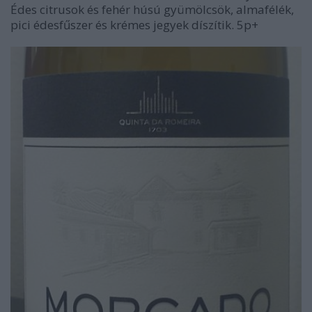
Édes citrusok és fehér húsú gyümölcsök, almafélék,
pici édesfűszer és krémes jegyek díszítik. 5p+