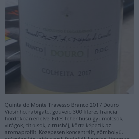
Quinta do Monte Travesso Branco 2017 Douro
Viosinho, rabigato, gouveio 300 literes francia
hordókban érlelve. Édes fehér húsú gyümölcsök,
virágok, citrusok, citrushéj, körte képezik az
aromaprofilt. Közepesen koncentrált, gömbölyű,
aránylag lágyabb savak foglalják keretbe, finoman