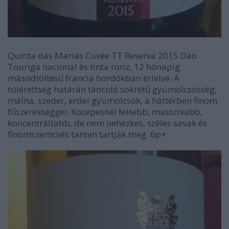
Quinta das Marias Cuvée TT Reserva 2015 Dao
Touriga nacional és tinta roriz, 12 hónapig
másodtöltésű francia hordókban érlelve. A
túlérettség határán táncoló sokrétű gyümölcsösség,
málna, szeder, erdei gyümölcsök, a háttérben finom
fűszerességgel. Közepesnél teltebb, masszívabb,
koncentráltabb, de nem nehézkes, széles savak és
finomszemcsés tannin tartják meg. 6p+