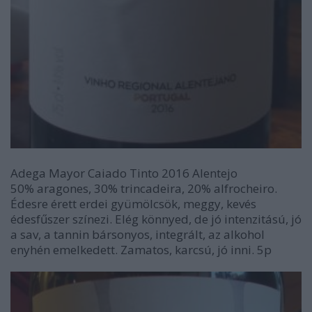
Adega Mayor Caiado Tinto 2016 Alentejo
50% aragones, 30% trincadeira, 20% alfrocheiro.
Édesre érett erdei gyümölcsök, meggy, kevés
édesfűszer színezi. Elég könnyed, de jó intenzitású, jó
a sav, a tannin bársonyos, integrált, az alkohol
enyhén emelkedett. Zamatos, karcsú, jó inni. 5p