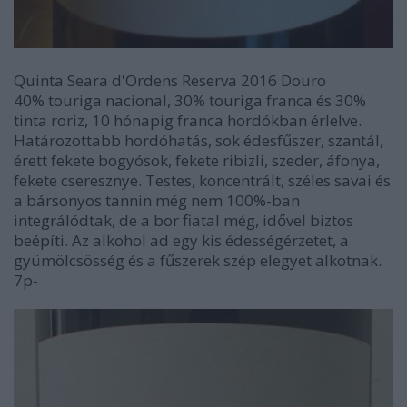
Quinta Seara d'Ordens Reserva 2016 Douro
40% touriga nacional, 30% touriga franca és 30%
tinta roriz, 10 hónapig franca hordókban érlelve.
Határozottabb hordóhatás, sok édesfűszer, szantál,
érett fekete bogyósok, fekete ribizli, szeder, áfonya,
fekete cseresznye. Testes, koncentrált, széles savai és
a bársonyos tannin még nem 100%-ban
integrálódtak, de a bor fiatal még, idővel biztos
beépíti. Az alkohol ad egy kis édességérzetet, a
gyümölcsösség és a fűszerek szép elegyet alkotnak.
7p-