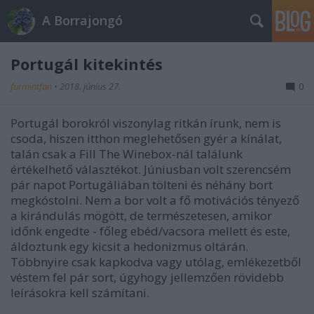
A Borrajongó
Portugál kitekintés
furmintfan
•
2018. június 27.
0
Portugál borokról viszonylag ritkán írunk, nem is
csoda, hiszen itthon meglehetősen gyér a kínálat,
talán csak a Fill The Winebox-nál találunk
értékelhető választékot. Júniusban volt szerencsém
pár napot Portugáliában tölteni és néhány bort
megkóstolni. Nem a bor volt a fő motivációs tényező
a kirándulás mögött, de természetesen, amikor
időnk engedte - főleg ebéd/vacsora mellett és este,
áldoztunk egy kicsit a hedonizmus oltárán.
Többnyire csak kapkodva vagy utólag, emlékezetből
véstem fel pár sort, úgyhogy jellemzően rövidebb
leírásokra kell számítani.