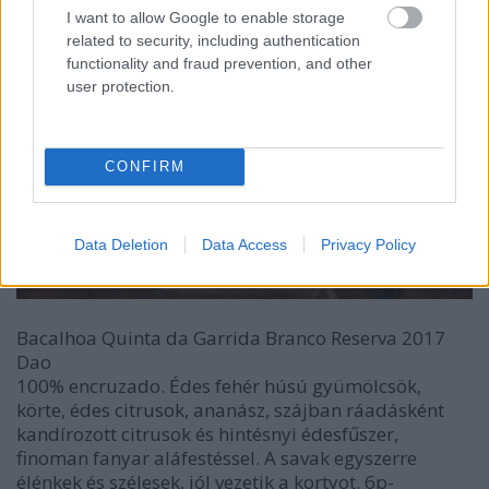
I want to allow Google to enable storage
related to security, including authentication
functionality and fraud prevention, and other
user protection.
CONFIRM
Data Deletion
Data Access
Privacy Policy
Bacalhoa Quinta da Garrida Branco Reserva 2017
Dao
100% encruzado. Édes fehér húsú gyümölcsök,
körte, édes citrusok, ananász, szájban ráadásként
kandírozott citrusok és hintésnyi édesfűszer,
finoman fanyar aláfestéssel. A savak egyszerre
élénkek és szélesek, jól vezetik a kortyot. 6p-