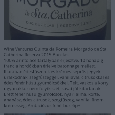
Wine Ventures Quinta da Romeira Morgado de Sta.
Catherina Reserva 2015 Bucelas
100% arinto acéltartályban erjesztve, 10 hónapig
francia hordókban érlelve batonnage mellett.
Illatában édesfűszerek és krémes-seprős jegyek
uralkodnak, szegfűszeggel, vaníliával, citrusokkal és
édes fehér húsú gyümölcsökkel. Telt, vaskos a korty,
ugyanakkor nem folyik szét, savai jól kitartanak.
Érett fehér húsú gyümölcsök, nyári alma, körte,
ananász, édes citrusok, szegfűszeg, vanília, finom
krémesség. Ambiciózus fehérbor. 6p+