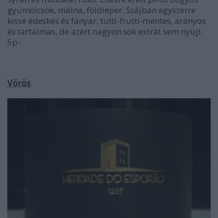
gyümölcsök, málna, földieper. Szájban egyszerre
kissé édeskés és fanyar, tutti-frutti-mentes, arányos
és tartalmas, de azért nagyon sok extrát sem nyújt.
5p-
Vörös