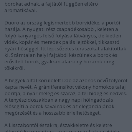
borokat adnak, a fajtától függően eltérő
aromatikával.
Duoro az ország legismertebb borvidéke, a portói
hazája. A nyugati rész csapadékosabb , keleten a
folyó kanyargós felső folyása látványos, de kietlen
vidék, kopár és meredek palás lejtőkkel, tikkasztó
nyári hőséggel. Itt lépcsőzetes teraszokat alakítottak
ki. Számtalan helyi fajtából készülnek a borok és
erősített borok, gyakran alacsony hozamú öreg
tőkékről.
A hegyek által körülölelt Dao az azonos nevű folyóról
kapta nevét. A gránitfennsíkot vékony homokos talaj
borítja, a nyár meleg és száraz, a tél hideg és nedves.
A tenyészidőszakban a nagy napi hőingadozás
elősegíti a borok savainak és az eleganciájának
megőrzését és a hosszabb érlelhetőséget.
A Lisszabontól északra, északkeletre és keletre
elterülő Estremadura, azaz ma már Lisboa vidéke