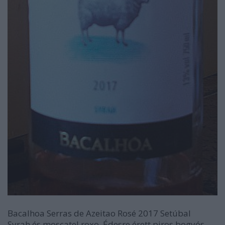
Bacalhoa Serras de Azeitao Rosé 2017 Setúbal
Syrah és moscatel roxo. Édesre érett piros bogyós