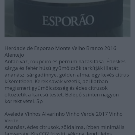
Herdade de Esporao Monte Velho Branco 2016
Alentejo
Antao vaz, roupeiro és perrum házasítása. Édeskés
sárga és fehér húsú gyümölcsök tarkítják illatát:
ananász, sárgadinnye, golden alma, egy kevés citrus
kíséretében. Kerek savak vezetik, az illatban
megismert gyümölcsösség és édes citrusok
öltöztetik a karcsú testet. Belépő szinten nagyon
korrekt vétel. 5p
Aveleda Vinhos Alvarinho Vinho Verde 2017 Vinho
Verde
Ananász, édes citrusok, zöldalma, ízben minimális
fanyarság. Kis CO2 frissíti, vékony, lendületes,