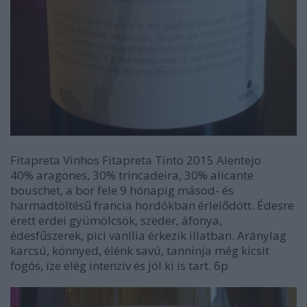
Fitapreta Vinhos Fitapreta Tinto 2015 Alentejo
40% aragones, 30% trincadeira, 30% alicante
bouschet, a bor fele 9 hónapig másod- és
harmadtöltésű francia hordókban érlelődött. Édesre
érett erdei gyümölcsök, szeder, áfonya,
édesfűszerek, pici vanília érkezik illatban. Aránylag
karcsú, könnyed, élénk savú, tanninja még kicsit
fogós, íze elég intenzív és jól ki is tart. 6p