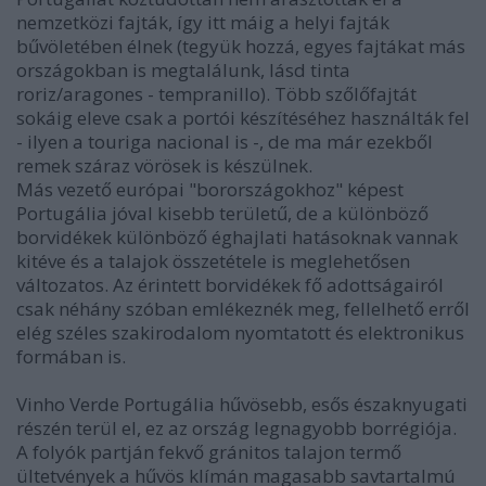
nemzetközi fajták, így itt máig a helyi fajták
bűvöletében élnek (tegyük hozzá, egyes fajtákat más
országokban is megtalálunk, lásd tinta
roriz/aragones - tempranillo). Több szőlőfajtát
sokáig eleve csak a portói készítéséhez használták fel
- ilyen a touriga nacional is -, de ma már ezekből
remek száraz vörösek is készülnek.
Más vezető európai "borországokhoz" képest
Portugália jóval kisebb területű, de a különböző
borvidékek különböző éghajlati hatásoknak vannak
kitéve és a talajok összetétele is meglehetősen
változatos. Az érintett borvidékek fő adottságairól
csak néhány szóban emlékeznék meg, fellelhető erről
elég széles szakirodalom nyomtatott és elektronikus
formában is.
Vinho Verde Portugália hűvösebb, esős északnyugati
részén terül el, ez az ország legnagyobb borrégiója.
A folyók partján fekvő gránitos talajon termő
ültetvények a hűvös klímán magasabb savtartalmú