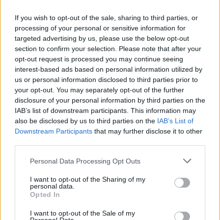
If you wish to opt-out of the sale, sharing to third parties, or
processing of your personal or sensitive information for
targeted advertising by us, please use the below opt-out
section to confirm your selection. Please note that after your
opt-out request is processed you may continue seeing
interest-based ads based on personal information utilized by
us or personal information disclosed to third parties prior to
your opt-out. You may separately opt-out of the further
A hajósi
Sziegl Pincé
től a Rosé 2017 kékfrankos,
disclosure of your personal information by third parties on the
merlot, kadarka és zweigelt házasítása és spontán
IAB’s list of downstream participants. This information may
erjedt. Szép piros bogyós gyümölcsös illata van,
also be disclosed by us to third parties on the
IAB’s List of
szamócával és cseresznyével. A korty tartalmas,
Downstream Participants
that may further disclose it to other
ugyanakkor kissé savvezérelt, a piros bogyós
third parties.
gyümölcsök mellett citrusokkal és fanyar zárással. A
Please note that this website/app uses one or more Google
Personal Data Processing Opt Outs
Diófás Kékfrankos 2015-öt piros bogyós és erdei
services and may gather and store information including but
gyümölcsök, meggy, finom fűszeresség, fekete
not limited to your visit or usage behaviour. You may click to
I want to opt-out of the Sharing of my
cseresznye színezi. A közepes testet élénk savak
personal data.
grant or deny consent to Google and its third-party tags to
Opted In
támogatják, savanykás gyümölcsökkel az ízében.
use your data for below specified purposes in below Google
consent section.
I want to opt-out of the Sale of my