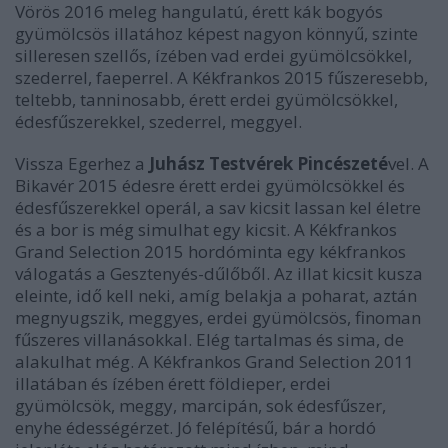
Vörös 2016 meleg hangulatú, érett kák bogyós
gyümölcsös illatához képest nagyon könnyű, szinte
silleresen szellős, ízében vad erdei gyümölcsökkel,
szederrel, faeperrel. A Kékfrankos 2015 fűszeresebb,
teltebb, tanninosabb, érett erdei gyümölcsökkel,
édesfűszerekkel, szederrel, meggyel.
Vissza Egerhez a
Juhász Testvérek Pincészeté
vel. A
Bikavér 2015 édesre érett erdei gyümölcsökkel és
édesfűszerekkel operál, a sav kicsit lassan kel életre
és a bor is még simulhat egy kicsit. A Kékfrankos
Grand Selection 2015 hordóminta egy kékfrankos
válogatás a Gesztenyés-dűlőből. Az illat kicsit kusza
eleinte, idő kell neki, amíg belakja a poharat, aztán
megnyugszik, meggyes, erdei gyümölcsös, finoman
fűszeres villanásokkal. Elég tartalmas és sima, de
alakulhat még. A Kékfrankos Grand Selection 2011
illatában és ízében érett földieper, erdei
gyümölcsök, meggy, marcipán, sok édesfűszer,
enyhe édességérzet. Jó felépítésű, bár a hordó