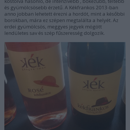
kóstolva hasonló, de intenzívebb , bőkezűbb, teltebb
és gyümölcsösebb érzetű. A Kékfrankos 2013-ban
anno jobban lehetett érezni a hordót, mint a későbbi
borokban, mára ez szépen megtalálta a helyét. Az
erdei gyümölcsös, meggyes jegyek mögött
lendületes sav és szép fűszeresség dolgozik.