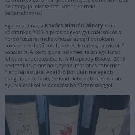
de ez egy jól elkészített ivóbor, korrekt
beltartalommal.
Egerre áttérve, a
Kovács Nimród Winery
Blue
Kékfrankos 2015 a piros bogyós gyümölcsök és a
hordó fűszerei mellett hozza az egri borokban
sokszor érezhető zöldfűszeres, kapreos, "koviubis"
vonalat is. A korty puha, selymes, talán egy kicsit
lehetne lendületesebb is. A
Rhapsody Bikavér 2015
kékfrankos, pinot noir, syrah, merlot és cabernet
franc házasítása. Az előző bor után melegebb
hangulatú, teltebb, de lendületesebb is, érettebb
gyümölcsökkel és édeskésebb fűszerességgel.