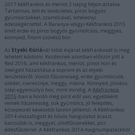
2017 kékfrankos és merlot 3 napig héjon áztatva.
Tartalmas, telt és lendületes, piros bogyós
gyümölcsökkel, szamócával, leheletnyi
édességérzettel. A Baranya-völgyi Kékfrankos 2015
érett erdei és piros bogyós gyümölcsös, meggyes,
könnyed, finom szövésű bor.
Az
Etyeki Kúriá
nál több évjárat kékfrankosát is meg
lehetett kóstolni. Kezdésnek azonban először jött a
Red 2016, ami kékfrankos, merlot, pinot noir és
zweigelt házasítása a soproni és az etyeki
területekről. Vonzó fűszeresség, erdei gyümölcsök,
szeder, cseresznye, meggy, málna. Könnyed, jóivású,
szép egyensúlyú bor, mint mindig. A
Kékfrankos
2015
-ban a hordó még picit elől van, egyébként
remek fűszeresség, sok gyümölcs, jó felépítés,
közepesnél kevesebb tannin jellemzi. A Kékfrankos
2014 visszafogott és hűvös hangulatot áraszt,
karcsúbb is, meggyel, zöldfűszerekkel, pici
édesfűszerrel. A Kékfrankos 2014 magnumpalackból