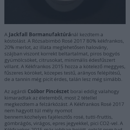
A
Jackfall Bormanufaktúrá
nál kezdtem a
kóstolást. A Rózsabimbó Rosé 2017 80% kékfrankos,
20% merlot, az illata meglehetősen halovány,
szájban viszont korrekt beltartalmat, piros bogyós
gyümölcsöket, citrusokat, minimális édesfűszert
villant. A Kékfrankos 2015 hozza a kötelező meggyes,
fűszeres köröket, közepes testű, arányos felépítésű,
de a tannin még picit érdes, talán lesz még simább.
Az agárdi
Csóbor Pincészet
borai eddig valahogy
kimaradtak az életemből, most 2 tétellel
megkezdtem a felzárkózást. A Kékfrankos Rosé 2017
nem hagyott túl mély nyomot
bennem:közhelyes fajélesztős rosé, tutti-fruttis,
gömbrágós, virágos, epres jegyekkel, pici CO2-vel. A
Kékfrankos 2015 már jobban bejött, extrát nem tud,