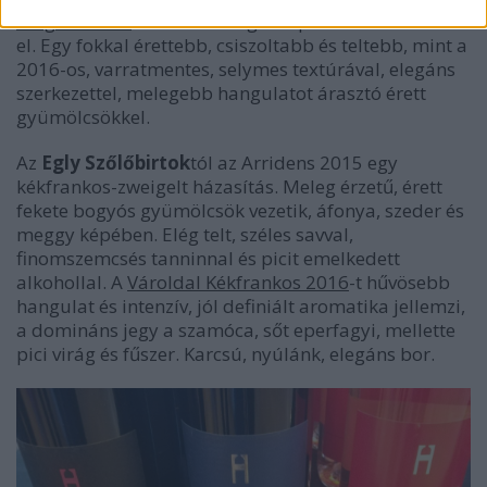
Magma 2015
már csak magnumpalackban érhető
el. Egy fokkal érettebb, csiszoltabb és teltebb, mint a
2016-os, varratmentes, selymes textúrával, elegáns
szerkezettel, melegebb hangulatot árasztó érett
gyümölcsökkel.
Az
Egly Szőlőbirtok
tól az Arridens 2015 egy
kékfrankos-zweigelt házasítás. Meleg érzetű, érett
fekete bogyós gyümölcsök vezetik, áfonya, szeder és
meggy képében. Elég telt, széles savval,
finomszemcsés tanninnal és picit emelkedett
alkohollal. A
Vároldal Kékfrankos 2016
-t hűvösebb
hangulat és intenzív, jól definiált aromatika jellemzi,
a domináns jegy a szamóca, sőt eperfagyi, mellette
pici virág és fűszer. Karcsú, nyúlánk, elegáns bor.