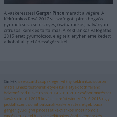
A vaskeresztesi
Garger Pince
maradt a végére. A
Kékfrankos Rosé 2017 visszafogott piros bogyós
gyümölcsös, cseresznyés, őszibarackos, halványan
citrusos, kerek és tartalmas. A Kékfrankos Válogatás
2015 érett gyümölcsös, elég telt, enyhén emelkedett
alkohollal, pici édességérzettel.
Címkék:
szekszárd
csopak
eger
villány
kékfrankos
sopron
mátra
juhász testvérek
etyeki kúria
etyek
tóth ferenc
balatonfüred
tüske
tolna
2014
2011
2017
csóbor pincészet
kovács nimród
2015
kovács nimród winery
2016
2013
egly
jackfall
szent donát
paloznak
vaskeresztes
etyek-buda
garger
gyukli
grál pincészet
kékfrankos most
homola
pincészet
sziegl
h2 pince
kékfrankos április
kemenczés