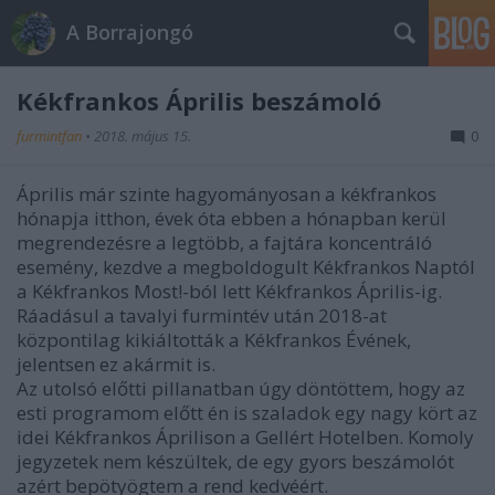
A Borrajongó
Kékfrankos Április beszámoló
furmintfan
•
2018. május 15.
0
Április már szinte hagyományosan a kékfrankos
hónapja itthon, évek óta ebben a hónapban kerül
megrendezésre a legtöbb, a fajtára koncentráló
esemény, kezdve a megboldogult Kékfrankos Naptól
a Kékfrankos Most!-ból lett Kékfrankos Április-ig.
Ráadásul a tavalyi furmintév után 2018-at
központilag kikiáltották a Kékfrankos Évének,
jelentsen ez akármit is.
Az utolsó előtti pillanatban úgy döntöttem, hogy az
esti programom előtt én is szaladok egy nagy kört az
idei Kékfrankos Áprilison a Gellért Hotelben. Komoly
jegyzetek nem készültek, de egy gyors beszámolót
azért bepötyögtem a rend kedvéért.