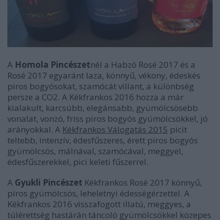
A
Homola Pincészet
nél a Habzó Rosé 2017 és a
Rosé 2017 egyaránt laza, könnyű, vékony, édeskés
piros bogyósokat, szamócát villant, a különbség
persze a CO2. A Kékfrankos 2016 hozza a már
kialakult, karcsúbb, elegánsabb, gyümölcsösebb
vonalat, vonzó, friss piros bogyós gyümölcsökkel, jó
arányokkal. A
Kékfrankos Válogatás 2015
picit
teltebb, intenzív, édesfűszeres, érett piros bogyós
gyümölcsös, málnával, szamócával, meggyel,
édesfűszerekkel, pici keleti fűszerrel.
A
Gyukli Pincészet
Kékfrankos Rosé 2017 könnyű,
piros gyümölcsös, leheletnyi édességérzettel. A
Kékfrankos 2016 visszafogott illatú, meggyes, a
túlérettség hastárán táncoló gyümölcsökkel közepes