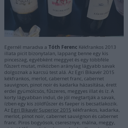
Egernél maradva a
Tóth Ferenc
Kékfrankos 2013
illata picit bizonytalan, lappang benne egy kis
pinceszag, egyébként meggyet és egy többféle
fűszert mutat, miközben aránylag lágyabb savak
dolgoznak a karcsú test alá. Az Egri Bikavér 2015
kékfrankos, merlot, cabernet franc, cabernet
sauvignon, pinot noir és kadarka házasítása, érett
erdei gyümölcsös, fűszeres, meggyes illat és íz. A
korty lágyabban indul, de jól megtartják a savak,
ízben egy kis zöldfűszer és faeper is becsatlakozik.
Az
Egri Bikavér Superior 2015
kékfrankos, kadarka,
merlot, pinot noir, cabernet sauvignon és cabernet
franc. Piros bogyósok, cseresznye, málna, meggy,