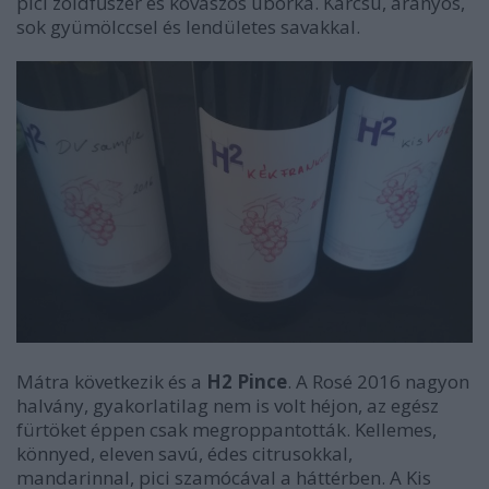
pici zöldfűszer és kovászos uborka. Karcsú, arányos,
sok gyümölccsel és lendületes savakkal.
Mátra következik és a
H2 Pince
. A Rosé 2016 nagyon
halvány, gyakorlatilag nem is volt héjon, az egész
fürtöket éppen csak megroppantották. Kellemes,
könnyed, eleven savú, édes citrusokkal,
mandarinnal, pici szamócával a háttérben. A Kis