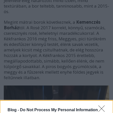
jelenléte elég határozott mind ízben, mind
textúrában, a bor teltebb, tanninosabb, mint a 2015-
ös.
Megint mátrai borok következnek, a
Kemenczés
Borház
tól. A Rosé 2017 korrekt, könnyű, szamócás,
cseresznyés rosé, leheletnyi maradékcukorral. A
Kékfrankos 2016 még friss, Meggyes, pici túrókrém
és édesfűszer könnyű testét, élénk savak vezetik,
amelyek kicsit még csitulhatnak, de elég hosszúra
húzzák a kortyot. A Kékfrankos 2015 érettebb,
megállapodottabb, simább, kellően élénk, de nem
túlpörgő savakkal. A piros bogyós gyümölcsök, a
meggy és a fűszerek mellett enyhe földes jegyek is
feltűnnek illatban.
Blog -
Do Not Process My Personal Information