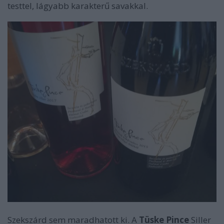
testtel, lágyabb karakterű savakkal.
Szekszárd sem maradhatott ki. A
Tüske Pince
Siller