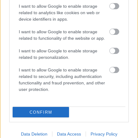
I want to allow Google to enable storage
related to analytics like cookies on web or
device identifiers in apps.
I want to allow Google to enable storage
related to functionality of the website or app.
I want to allow Google to enable storage
related to personalization.
Mucsi Zalán és a
Grál Borpince
hozza, amit kell: a
Pelzberg 2016
illata nem nagyon intenzív, de az
I want to allow Google to enable storage
obligát meggyes fajtajegy mellett egyedi
related to security, including authentication
fűszerességet is mutat. Elegáns, szépen texturált,
functionality and fraud prevention, and other
kiegyensúlyozott bor, kifejező gyümölcsösséggel, a
user protection.
gyümölcsöket jól kiegészítő fűszerességgel.
Következnek a balatoni pincék, elsőként a
Szent
CONFIRM
Donát Birtok
. A Magma 2016 érett piros bogyós
gyümölcsös, meggyes, málnás, kissé hűvös hangulat
lengi át. Karcsú, lendületes és hosszú, a savak
Data Deletion
Data Access
Privacy Policy
kezdenek teljesen beépülni a bor szövetébe. A