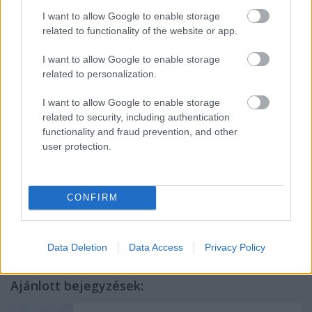
I want to allow Google to enable storage
Sok édesfűszer, kókusz és vanília, pici virág, érett erdei
related to functionality of the website or app.
gyümölcsök, kevés étcsoki és konyakmeggy érkezik
illatban, az amerikai hordót nehezen tagadhatná le.
I want to allow Google to enable storage
Stílusban eléggé populárisra hangolt, édeskés hordóval,
related to personalization.
finomszemcsés tanninnal, érett erdei gyümölcsökkel,
szederrel, áfonyával, cseresznyével, étcsokoládéval,
I want to allow Google to enable storage
édesfűszerekkel.
5p
(furmintfan)
related to security, including authentication
functionality and fraud prevention, and other
user protection.
Címkék:
merlot
chardonnay
kékfrankos
cabernet franc
sauvignon blanc
pinot blanc
muskotály
szerbia
délvidék
5
CONFIRM
pont
2015
2016
tegnap ittam
zvonko bogdan
Data Deletion
Data Access
Privacy Policy
Ajánlott bejegyzések: