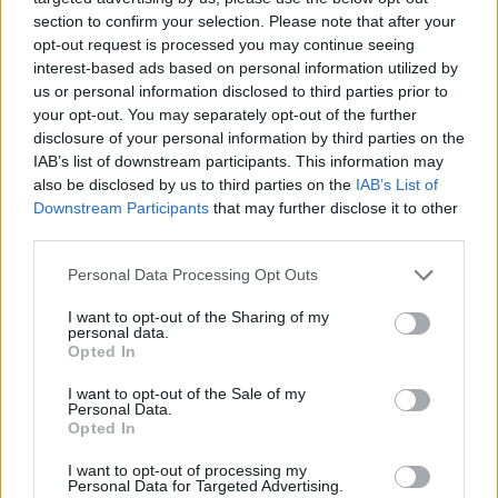
section to confirm your selection. Please note that after your
opt-out request is processed you may continue seeing
Zvonko Bogdan 8 Tamburaša 2016
interest-based ads based on personal information utilized by
50% sauvignon blanc, 25% chardonnay, 20% pinot
us or personal information disclosed to third parties prior to
blanc, 5% muskotály
your opt-out. You may separately opt-out of the further
disclosure of your personal information by third parties on the
Pozitívum, hogy csavarzárást kapott, negatívum
IAB’s list of downstream participants. This information may
ennek következménye a nyitás utáni orrpróbára
also be disclosed by us to third parties on the
IAB’s List of
vetítve. Fülledt és büdös, alig látni alatta erényeit,
Downstream Participants
that may further disclose it to other
gyümölcseit. Határozott csuklómunkával
third parties.
szerencsére gyorsan tisztítható, utána kellemes, de
Please note that this website/app uses one or more Google
Personal Data Processing Opt Outs
kissé tompa barackosság vezeti az összképet. A korty
services and may gather and store information including but
teltebb, tiszta, közérthető és hibamentes. Lecsengése
not limited to your visit or usage behaviour. You may click to
I want to opt-out of the Sharing of my
fűszeres, enyhén cseres. Nem nagy mutatvány, de
personal data.
grant or deny consent to Google and its third-party tags to
Opted In
amit tud, azt legalább stabilan tudja. Eléri az
5
use your data for below specified purposes in below Google
pont
ot, de jegyzet és puska nélkül már másnap sem
consent section.
I want to opt-out of the Sale of my
felelnék belőle.
(2650 Ft, Bortársaság)
Personal Data.
Opted In
Barackfélék, érett fehér és sárga húsú gyümölcsök
I want to opt-out of processing my
vezetik illatát: őszi- és sárgabarack, pici birs, körte.
Personal Data for Targeted Advertising.