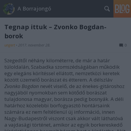
A Borrajongó
Tegnap ittuk – Zvonko Bogdan-
borok
ungert
•
2017. november 28.
0
Szegedtől néhány kilométerre, de már a határ
túloldalán, Szabadka szomszédságában működik
egy elegáns körítéssel ellátott, nemzetközi keretek
között üzemelő borászat és étterem. A délszláv
Zvonko Bogdan
nevét viselő, de az énekes-gitároshoz
nagyjából nyomokban sem kötődő borászat
tulajdonosa magyar, borásza pedig bosnyák. A déli
határhoz közelebbi borfogyasztó hontársaink
számára ez nem feltétlenül új információ, innen
Nagy-Budapestről viszont csak akkor vált láthatóvá
a vajdasági történet, amikor az egyik borkereskedő