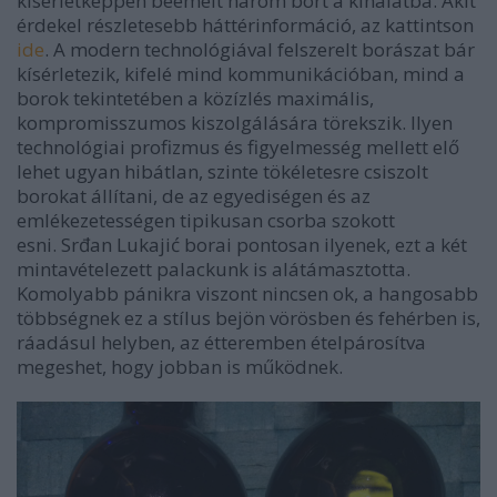
kísérletképpen beemelt három bort a kínálatba. Akit
érdekel részletesebb háttérinformáció, az kattintson
ide
. A modern technológiával felszerelt borászat bár
kísérletezik, kifelé mind kommunikációban, mind a
borok tekintetében a közízlés maximális,
kompromisszumos kiszolgálására törekszik. Ilyen
technológiai profizmus és figyelmesség mellett elő
lehet ugyan hibátlan, szinte tökéletesre csiszolt
borokat állítani, de az egyediségen és az
emlékezetességen tipikusan csorba szokott
esni. Srđan Lukajić borai pontosan ilyenek, ezt a két
mintavételezett palackunk is alátámasztotta.
Komolyabb pánikra viszont nincsen ok, a hangosabb
többségnek ez a stílus bejön vörösben és fehérben is,
ráadásul helyben, az étteremben ételpárosítva
megeshet, hogy jobban is működnek.