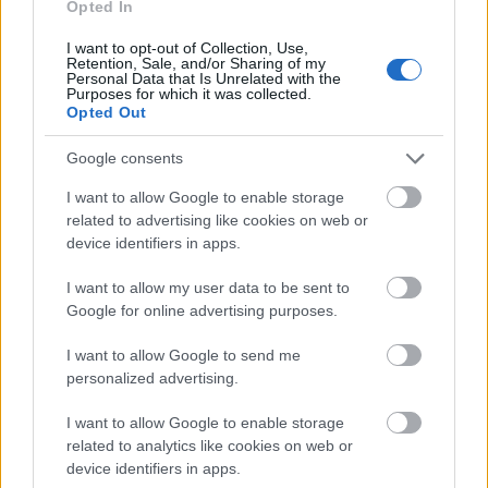
Tiszta, jó egyensúlyt mutat szájban, savai mellett pici
Opted In
maradékcukor is feltűnik. Az érett fehér és sárga húsú
gyümölcsöké a főszerep ízben is, finom fűszerességgel
I want to opt-out of Collection, Use,
Retention, Sale, and/or Sharing of my
körítve, halvány trópusi gyümölcsös villanásokkal,
Personal Data that Is Unrelated with the
Purposes for which it was collected.
lezárásként minimális kesernyével.
5p
(furmintfan)
Opted Out
Zvonko Bogdan Život Teče 2015
Google consents
50% merlot, 30% cabernet franc, 20% kékfrankos, 12
hónap francia és amerikai hordóban
I want to allow Google to enable storage
related to advertising like cookies on web or
Sűrű, nagy bort ígérő küllem, hordóhangsúlyos illat.
device identifiers in apps.
Kókusz, édesfűszerek, és minden, ami miatt
megosztó műfaj az amerikai hordó. Gyümölcsei
I want to allow my user data to be sent to
Google for online advertising purposes.
túlérettek, lekvárba hajlóan édesek. A korty zömök,
illatazonosan túlérett, mentes a zöld aromáktól és a
I want to allow Google to send me
tannintól is. Lekerekedett, jól fogyasztható bor a
personalized advertising.
szélesebb közönség ízlése szerint. Két kisujjeltartás
között kétségtelenül unalmas lehet ez a produkció is,
I want to allow Google to enable storage
de a helyi étteremben minden bizonnyal ár/értékben
related to analytics like cookies on web or
zseniális ütőkártya lehet.
Értem, de nem szeretem
-bor.
device identifiers in apps.
Öt pont
.
(3950 Ft, Bortársaság)