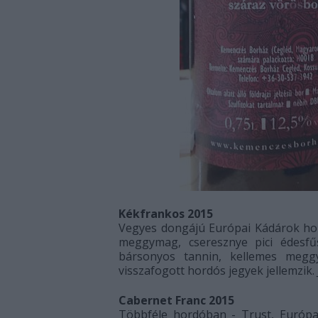
Kékfrankos 2015
Vegyes dongájú Európai Kádárok hord
meggymag, cseresznye pici édesfű
bársonyos tannin, kellemes megg
visszafogott hordós jegyek jellemzik.
Cabernet Franc 2015
Többféle hordóban - Trust, Európai