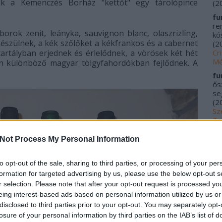
ák a Kemenczés Borház "kettőt" egy tárolópince
(
2
fu
re
rborok zenit, leányka, sauvignon blanc, olaszrizling,
kós
 készülnek, a kék szőlőket a kékfrankos és a cabernet
(
2
Cr
 tartályban erjednek és érlelődnek, a vörösek két hét
Mé
án különböző magyar tölgyfahordókban fejlődnek. A
fu
ős
se
(
2
Sz
Ta
20
Not Process My Personal Information
me
kí
Fu
to opt-out of the sale, sharing to third parties, or processing of your per
Tr
formation for targeted advertising by us, please use the below opt-out s
le
r selection. Please note that after your opt-out request is processed y
Ác
eing interest-based ads based on personal information utilized by us or
na
disclosed to third parties prior to your opt-out. You may separately opt-
pa
losure of your personal information by third parties on the IAB’s list of
(
2