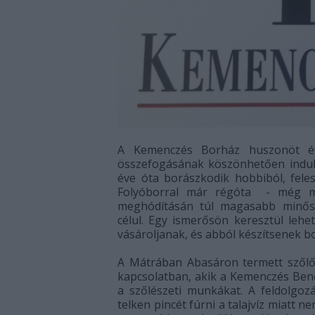
A Kemenczés Borház huszonöt év
összefogásának köszönhetően indul
éve óta borászkodik hobbiból, feles
Folyóborral már régóta - még mo
meghódításán túl magasabb minősé
célul. Egy ismerősön keresztül lehe
vásároljanak, és abból készítsenek b
A Mátrában Abasáron termett szőlőv
kapcsolatban, akik a Kemenczés Benő
a szőlészeti munkákat. A feldolgo
telken pincét fúrni a talajvíz miatt ne