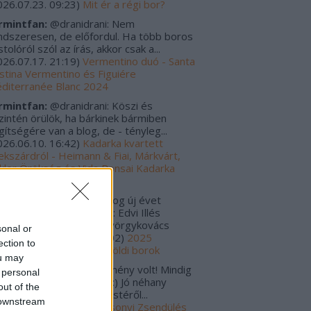
026.07.23. 09:23
)
Mit ér a régi bor?
rmintfan:
@dranidrani: Nem
ndszeresen, de előfordul. Ha több boros
tolóról szól az írás, akkor csak a...
026.07.17. 21:19
)
Vermentino duó - Santa
istina Vermentino és Figuiére
diterranée Blanc 2024
rmintfan:
@dranidrani: Köszi és
zintén örülök, ha bárkinek bármiben
gítségére van a blog, de - tényleg...
026.06.10. 16:42
)
Kadarka kvartett
ekszárdról - Heimann & Fiai, Márkvárt,
kler Örökség és Vida Bonsai Kadarka
24
rulo_szaturnusz:
Boldog új évet
vánok! Tavalyi kedvencek: Edvi Illés
rmint-Kéknyelű 2020 Györgykovács
sonal or
amini...
(
2026.01.06. 12:02
)
2025
ection to
gjobbjai - Magyar és külföldi borok
ou may
s Zoltánn:
Szuper esemény volt! Mindig
 personal
gyon jók a Zsendülések :) Jó néhany
out of the
lackkal tértem haza az estéről...
 downstream
025.12.30. 00:01
)
Karácsonyi Zsendülés