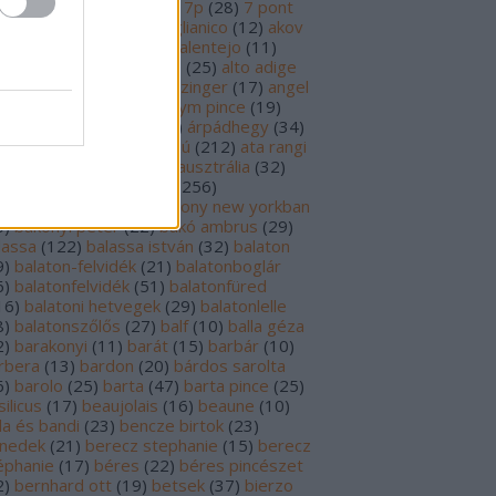
69
)
6p
(
26
)
6 pont
(
127
)
7p
(
28
)
7 pont
6
)
8p
(
21
)
8 pont
(
17
)
aglianico
(
12
)
akov
0
)
albariño
(
28
)
aldi
(
12
)
alentejo
(
11
)
öld
(
25
)
alión
(
18
)
alsace
(
25
)
alto adige
6
)
alves de sousa
(
13
)
alzinger
(
17
)
angel
renzo cachazo
(
11
)
anonym pince
(
19
)
tinori
(
51
)
argentína
(
28
)
árpádhegy
(
34
)
vay
(
39
)
ascheri
(
19
)
aszú
(
212
)
ata rangi
9
)
áts
(
11
)
auslese
(
15
)
ausztrália
(
32
)
sztria
(
224
)
badacsony
(
256
)
dacsonyörs
(
17
)
badacsony new yorkban
0
)
bakonyi péter
(
22
)
bakó ambrus
(
29
)
lassa
(
122
)
balassa istván
(
32
)
balaton
9
)
balaton-felvidék
(
21
)
balatonboglár
6
)
balatonfelvidék
(
51
)
balatonfüred
16
)
balatoni hetvegek
(
29
)
balatonlelle
8
)
balatonszőlős
(
27
)
balf
(
10
)
balla géza
2
)
barakonyi
(
11
)
barát
(
15
)
barbár
(
10
)
rbera
(
13
)
bardon
(
20
)
bárdos sarolta
6
)
barolo
(
25
)
barta
(
47
)
barta pince
(
25
)
ilicus
(
17
)
beaujolais
(
16
)
beaune
(
10
)
la és bandi
(
23
)
bencze birtok
(
23
)
nedek
(
21
)
berecz stephanie
(
15
)
berecz
éphanie
(
17
)
béres
(
22
)
béres pincészet
2
)
bernhard ott
(
19
)
betsek
(
37
)
bierzo