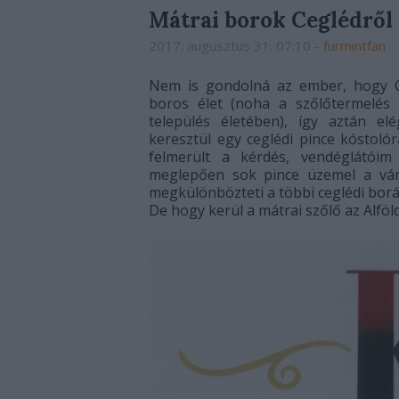
Mátrai borok Ceglédről
2017. augusztus 31. 07:10
-
furmintfan
Nem is gondolná az ember, hogy Ce
boros élet (noha a szőlőtermelés
település életében), így aztán 
keresztül egy ceglédi pince kóstolór
felmerült a kérdés, vendéglátóim 
meglepően sok pince üzemel a vá
megkülönbözteti a többi ceglédi borá
De hogy kerül a mátrai szőlő az Alföl