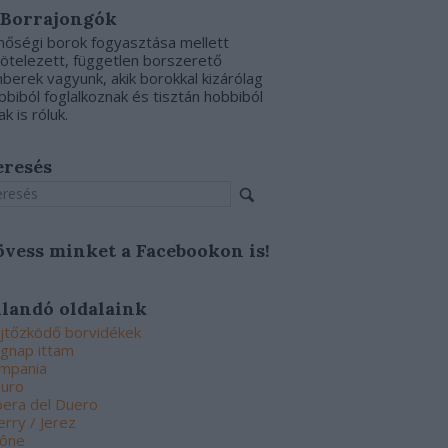
 Borrajongók
nőségi borok fogyasztása mellett
kötelezett, független borszerető
berek vagyunk, akik borokkal kizárólag
bbiból foglalkoznak és tisztán hobbiból
ak is róluk.
eresés
övess minket a Facebookon is!
llandó oldalaink
jtőzködő borvidékek
gnap ittam
mpania
uro
bera del Duero
erry / Jerez
ône