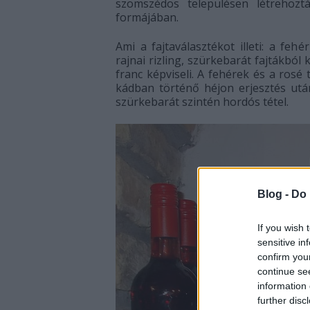
szomszédos településen létrehozt
formájában.
Ami a fajtaválasztékot illeti: a fehé
rajnai rizling, szürkebarát fajtákból
franc képviseli. A fehérek és a rosé
kádban történő héjon erjesztés ut
szürkebarát szintén hordós tétel.
Blog -
Do 
If you wish 
sensitive in
confirm you
continue se
information 
further disc