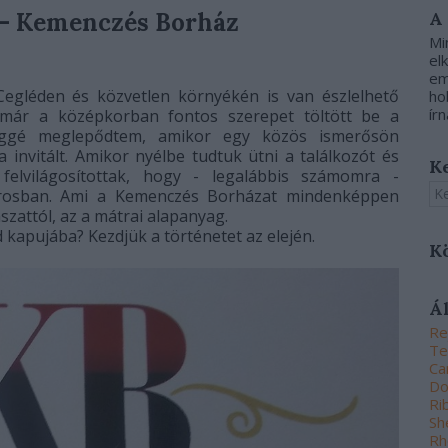
 - Kemenczés Borház
A
Mi
el
em
gléden és közvetlen környékén is van észlelhető
ho
írn
 már a középkorban fontos szerepet töltött be a
eléggé meglepődtem, amikor egy közös ismerősön
a invitált. Amikor nyélbe tudtuk ütni a találkozót és
K
felvilágosítottak, hogy - legalábbis számomra -
rosban. Ami a Kemenczés Borházat mindenképpen
szattól, az a mátrai alapanyag.
d kapujába? Kezdjük a történetet az elején.
K
Á
Re
Te
Ca
Do
Ri
Sh
Rh