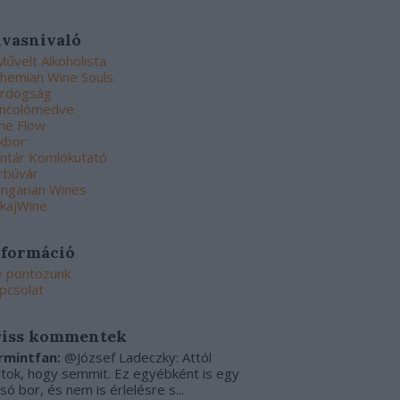
lvasnivaló
Művelt Alkoholista
hemian Wine Souls
rdogság
ncolómedve
ne Flow
kbor
ntár Komlókutató
rbúvár
ngarian Wines
kajWine
nformáció
y pontozunk
pcsolat
riss kommentek
rmintfan:
@József Ladeczky: Attól
rtok, hogy semmit. Ez egyébként is egy
csó bor, és nem is érlelésre s...