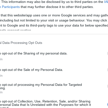
. This information may also be disclosed by us to third parties on the
IA
Bu
Participants
that may further disclose it to other third parties.
Zs
 that this website/app uses one or more Google services and may gath
Kü
including but not limited to your visit or usage behaviour. You may click 
90
 to Google and its third-party tags to use your data for below specifi
Bo
ogle consent section.
Ce
Ri
Th
l Data Processing Opt Outs
We
o opt-out of the Sharing of my personal data.
In
A
20
20
o opt-out of the Sale of my Personal Data.
mával és citrusokkal. Könnyed, jó savval, leheletnyi
20
In
20
eggel, zöldalmás, citrusos ízvilággal, nagyon enyhe
20
el. A fajtához képest elég neutrális, de hibája nincs.
to opt-out of processing my Personal Data for Targeted
20
ing.
20
In
20
20
o opt-out of Collection, Use, Retention, Sale, and/or Sharing
lesztős tutti-fruttival. A közepesnél karcsúbb testhez
20
ersonal Data that Is Unrelated with the Purposes for which it
lected.