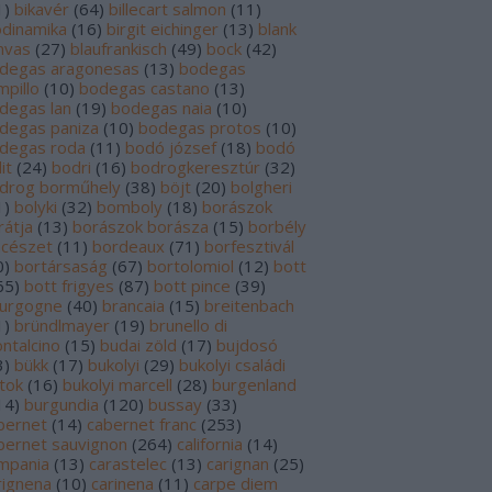
1
)
bikavér
(
64
)
billecart salmon
(
11
)
odinamika
(
16
)
birgit eichinger
(
13
)
blank
nvas
(
27
)
blaufrankisch
(
49
)
bock
(
42
)
degas aragonesas
(
13
)
bodegas
mpillo
(
10
)
bodegas castano
(
13
)
degas lan
(
19
)
bodegas naia
(
10
)
degas paniza
(
10
)
bodegas protos
(
10
)
degas roda
(
11
)
bodó józsef
(
18
)
bodó
it
(
24
)
bodri
(
16
)
bodrogkeresztúr
(
32
)
drog borműhely
(
38
)
böjt
(
20
)
bolgheri
1
)
bolyki
(
32
)
bomboly
(
18
)
borászok
rátja
(
13
)
borászok borásza
(
15
)
borbély
ncészet
(
11
)
bordeaux
(
71
)
borfesztivál
0
)
bortársaság
(
67
)
bortolomiol
(
12
)
bott
65
)
bott frigyes
(
87
)
bott pince
(
39
)
urgogne
(
40
)
brancaia
(
15
)
breitenbach
1
)
bründlmayer
(
19
)
brunello di
ntalcino
(
15
)
budai zöld
(
17
)
bujdosó
3
)
bükk
(
17
)
bukolyi
(
29
)
bukolyi családi
rtok
(
16
)
bukolyi marcell
(
28
)
burgenland
14
)
burgundia
(
120
)
bussay
(
33
)
bernet
(
14
)
cabernet franc
(
253
)
bernet sauvignon
(
264
)
california
(
14
)
mpania
(
13
)
carastelec
(
13
)
carignan
(
25
)
rignena
(
10
)
carinena
(
11
)
carpe diem