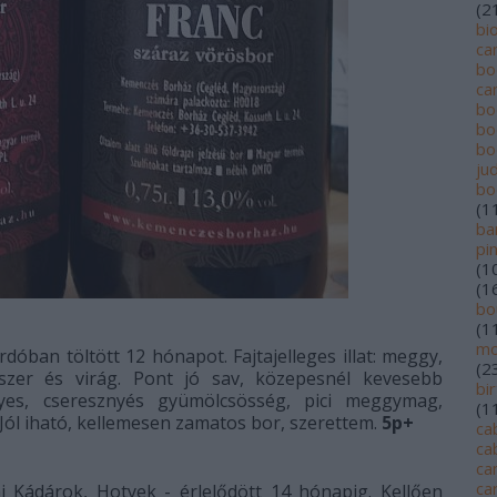
(
2
bi
ca
bo
ca
bo
bo
bo
jud
bo
(
1
ba
pi
(
1
(
1
bo
(
1
mo
óban töltött 12 hónapot. Fajtajelleges illat: meggy,
(
2
szer és virág. Pont jó sav, közepesnél kevesebb
bi
yes, cseresznyés gyümölcsösség, pici meggymag,
(
1
 Jól iható, kellemesen zamatos bor, szerettem.
5p+
ca
ca
ca
ca
 Kádárok, Hotyek - érlelődött 14 hónapig. Kellően