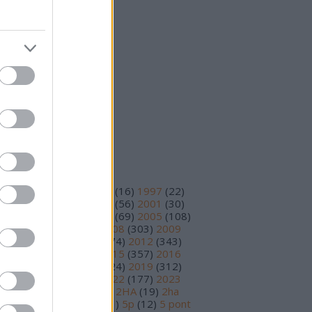
25 október
(
15
)
25 szeptember
(
14
)
vább
...
eedek
S 2.0
jegyzések
,
kommentek
om
jegyzések
,
kommentek
ímkék
93
(
11
)
1995
(
12
)
1996
(
16
)
1997
(
22
)
98
(
14
)
1999
(
48
)
2000
(
56
)
2001
(
30
)
02
(
56
)
2003
(
97
)
2004
(
69
)
2005
(
108
)
06
(
195
)
2007
(
251
)
2008
(
303
)
2009
78
)
2010
(
230
)
2011
(
374
)
2012
(
343
)
13
(
391
)
2014
(
210
)
2015
(
357
)
2016
89
)
2017
(
359
)
2018
(
324
)
2019
(
312
)
20
(
199
)
2021
(
220
)
2022
(
177
)
2023
17
)
2024
(
81
)
2025
(
30
)
2HA
(
19
)
2ha
5
)
3 pont
(
15
)
4 pont
(
81
)
5p
(
12
)
5 pont