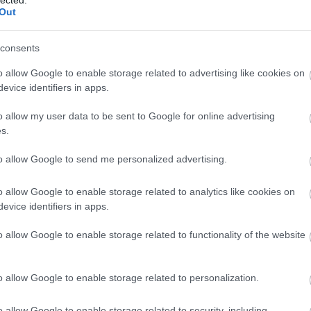
icit befűti a korty végét, a savak viszonylag lágyabb
20
Out
bor sem vékonyka. Édes fehér húsú gyümölcsök, nyári
20
To
finisben. Kíváncsi lennék, mit mutatna a tutti-fruttis
p
consents
F
o allow Google to enable storage related to advertising like cookies on
RS
s tőkéiről szüretelt szőlőből készült. Rövid szellőzés
evice identifiers in apps.
be
ket mutat. Testesebb bor, mint az előzőek, kerekebb
At
hollal. Viszonylag neutrálisabb, de olaszrizlinges
o allow my user data to be sent to Google for online advertising
be
, fanyar lecsengés.
5p-
s.
to allow Google to send me personalized advertising.
ős illat fogad. Egyenes vonalvezetésű, kellően feszes,
C
ukor, jó közepes lecsengés. Citrusok, őszibarack, alma
19
o allow Google to enable storage related to analytics like cookies on
19
evice identifiers in apps.
20
20
o allow Google to enable storage related to functionality of the website
(
3
% tartály. Édes alma, édes fűszerek, pici süteményes
20
talmas a korty, amelyben picit még előtérben van a fa
(
2
ci kesernye, de van benne fantázia. Nyári alma,
20
o allow Google to enable storage related to personalization.
színezi.
5p
(
1
(
7
o allow Google to enable storage related to security, including