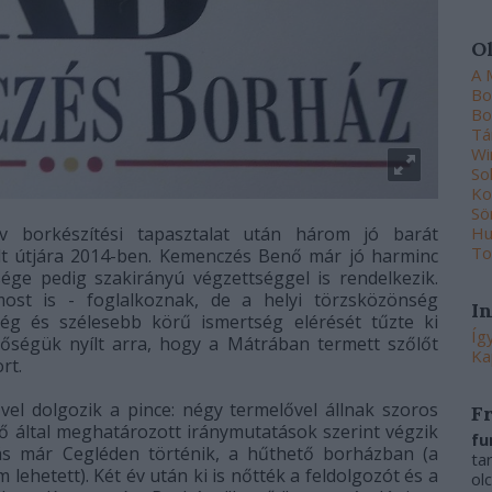
O
A 
Bo
Bo
Tá
Wi
So
Ko
Sö
Hu
 borkészítési tapasztalat után három jó barát
To
t útjára 2014-ben. Kemenczés Benő már jó harminc
ége pedig szakirányú végzettséggel is rendelkezik.
st is - foglalkoznak, de a helyi törzsközönség
I
g és szélesebb körű ismertség elérését tűzte ki
Íg
tőségük nyílt arra, hogy a Mátrában termett szőlőt
Ka
ort.
el dolgozik a pince: négy termelővel állnak szoros
F
 által meghatározott iránymutatások szerint végzik
fu
zás már Cegléden történik, a hűthető borházban (a
ta
m lehetett). Két év után ki is nőtték a feldolgozót és a
ol