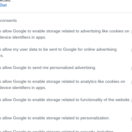
ött, mint ami a '13-as elődben jelen volt, eképpen
20
Out
ésnek is. Ez persze nem változtat a tényen, miszerint
20
To
lye a legjobb hazai hársak között. Tokajon kívül és
consents
F
 sárgabarack, mangó, méz, virágok. Szinte késői szüretes
o allow Google to enable storage related to advertising like cookies on
RS
zben ehhez képest visszalépünk, mind intenzitás, mind
evice identifiers in apps.
be
szempontjából. Őszibarack, körte, citrusok, pici vanília,
At
int az intenzívebb, komplexebb és strukturáltabb 2013-as
o allow my user data to be sent to Google for online advertising
be
s.
to allow Google to send me personalized advertising.
15
C
19
o allow Google to enable storage related to analytics like cookies on
 franc, a másik fele a kékfrankos. Könnyűre hangolt,
19
evice identifiers in apps.
csületes vörösbor. Nem túl vastag, inkább a savakra,
20
szerkezetű, nem túl hosszú de legalább tiszta és
20
o allow Google to enable storage related to functionality of the website
(
3
ndülettel képes elfogyni, de a gasztronómiában is
20
tően a közérthető karakterének és az inkább
(
2
 elkészített nyári vörösbor, amely nem rúgja ki maga
20
o allow Google to enable storage related to personalization.
szódát sem, az pontosan ilyen.
Öt pont
.
(
1
(
1
o allow Google to enable storage related to security, including