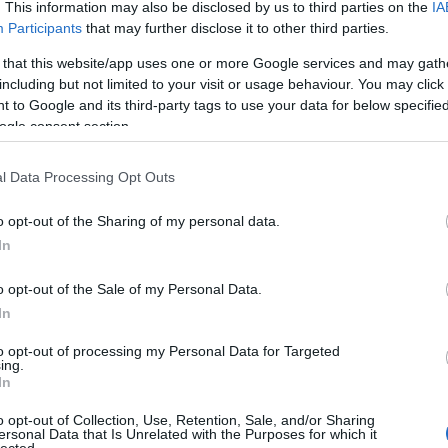
bnak, mint ahhoz a közízlés tekintetében szokva
. This information may also be disclosed by us to third parties on the
IA
Bu
Participants
that may further disclose it to other third parties.
Zs
lemesen fűszeres lenni, hogy közben egyrészt nem
 that this website/app uses one or more Google services and may gath
Kü
edig komolyabb előítéletek mellett sem lehet mögé
including but not limited to your visit or usage behaviour. You may click 
 adagolt fajélesztőket és a pince hátsó bejáratán
90
 to Google and its third-party tags to use your data for below specifi
s palackokat vizionálni. Érzetre hordótlan, direkt,
Bo
ogle consent section.
Ce
k közepesen hosszan, tiszta véggel. Nem lép túl
Ri
 érdekes és finom fehérbor az elejétől a végéig. Sima
Th
l Data Processing Opt Outs
We
o opt-out of the Sharing of my personal data.
de elegáns, nem tolakodó formájában: cirtomhéj, citrusok,
nnyű, lendületes, még ha nem is túl koncentrált, miközben
In
A
en megint citromhéj, citrusok vezetik, pici szőlő, licsi,
20
20
o opt-out of the Sale of my Personal Data.
20
In
20
015
20
to opt-out of processing my Personal Data for Targeted
20
ing.
is lehetne: intenzív, érett, már-már túlérett sárga
20
In
 fűszerességgel. Az orrpróba szüreti tippjeit a korty
20
 nem túlzóak, de megfelelően intenzívek, tartják a
20
o opt-out of Collection, Use, Retention, Sale, and/or Sharing
abban. Vitán felül nincs meg az a fajta gazdagsági
20
ersonal Data that Is Unrelated with the Purposes for which it
lected.