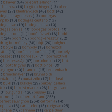
1
)
bikavér
(
64
)
billecart salmon
(
11
)
odinamika
(
16
)
birgit eichinger
(
13
)
blank
nvas
(
27
)
blaufrankisch
(
48
)
bock
(
42
)
degas aragonesas
(
13
)
bodegas
mpillo
(
10
)
bodegas castano
(
13
)
degas lan
(
19
)
bodegas naia
(
10
)
degas paniza
(
10
)
bodegas protos
(
10
)
degas roda
(
11
)
bodó józsef
(
18
)
bodó
it
(
24
)
bodri
(
16
)
bodrogkeresztúr
(
32
)
drog borműhely
(
38
)
böjt
(
20
)
bolgheri
1
)
bolyki
(
32
)
bomboly
(
18
)
borászok
rátja
(
13
)
borászok borásza
(
15
)
borbély
ncészet
(
11
)
bordeaux
(
71
)
borfesztivál
0
)
bortársaság
(
67
)
bortolomiol
(
12
)
bott
65
)
bott frigyes
(
87
)
bott pince
(
39
)
urgogne
(
40
)
brancaia
(
15
)
breitenbach
1
)
bründlmayer
(
19
)
brunello di
ntalcino
(
15
)
budai zöld
(
17
)
bujdosó
3
)
bükk
(
17
)
bukolyi
(
29
)
bukolyi családi
rtok
(
16
)
bukolyi marcell
(
28
)
burgenland
13
)
burgundia
(
120
)
bussay
(
33
)
bernet
(
14
)
cabernet franc
(
253
)
bernet sauvignon
(
264
)
california
(
14
)
mpania
(
13
)
carastelec
(
13
)
carignan
(
25
)
rignena
(
10
)
carinena
(
11
)
carpe diem