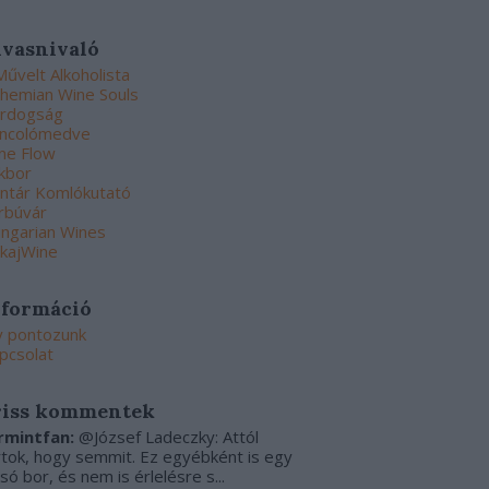
lvasnivaló
Művelt Alkoholista
hemian Wine Souls
rdogság
ncolómedve
ne Flow
kbor
ntár Komlókutató
rbúvár
ngarian Wines
kajWine
nformáció
y pontozunk
pcsolat
riss kommentek
rmintfan:
@József Ladeczky: Attól
rtok, hogy semmit. Ez egyébként is egy
csó bor, és nem is érlelésre s...