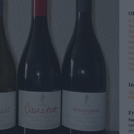
O
A 
Bo
Bo
Tá
Wi
So
Ko
Sö
Hu
To
I
Íg
Ka
F
fu
ta
ol