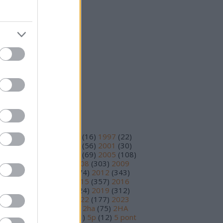
25 október
(
15
)
25 szeptember
(
14
)
vább
...
eedek
S 2.0
jegyzések
,
kommentek
om
jegyzések
,
kommentek
ímkék
93
(
11
)
1995
(
12
)
1996
(
16
)
1997
(
22
)
98
(
14
)
1999
(
48
)
2000
(
56
)
2001
(
30
)
02
(
56
)
2003
(
97
)
2004
(
69
)
2005
(
108
)
06
(
195
)
2007
(
251
)
2008
(
303
)
2009
78
)
2010
(
230
)
2011
(
374
)
2012
(
343
)
13
(
391
)
2014
(
210
)
2015
(
357
)
2016
89
)
2017
(
359
)
2018
(
324
)
2019
(
312
)
20
(
199
)
2021
(
219
)
2022
(
177
)
2023
17
)
2024
(
81
)
2025
(
30
)
2ha
(
75
)
2HA
9
)
3 pont
(
15
)
4 pont
(
81
)
5p
(
12
)
5 pont