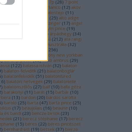
69
)
6p
(
26
)
6 pont
(
127
)
7p
(
28
)
7 pont
6
)
8p
(
21
)
8 pont
(
17
)
aglianico
(
12
)
akov
0
)
albariño
(
28
)
aldi
(
12
)
alentejo
(
11
)
öld
(
25
)
alión
(
18
)
alsace
(
25
)
alto adige
6
)
alves de sousa
(
13
)
alzinger
(
17
)
angel
renzo cachazo
(
11
)
anonym pince
(
19
)
tinori
(
51
)
argentína
(
28
)
árpádhegy
(
34
)
vay
(
39
)
ascheri
(
19
)
aszú
(
212
)
ata rangi
9
)
áts
(
11
)
auslese
(
15
)
ausztrália
(
32
)
sztria
(
223
)
badacsony
(
256
)
dacsonyörs
(
17
)
badacsony new yorkban
0
)
bakonyi péter
(
22
)
bakó ambrus
(
29
)
lassa
(
122
)
balassa istván
(
32
)
balaton
9
)
balaton-felvidék
(
21
)
balatonboglár
6
)
balatonfelvidék
(
51
)
balatonfüred
16
)
balatoni hetvegek
(
29
)
balatonlelle
7
)
balatonszőlős
(
27
)
balf
(
10
)
balla géza
2
)
barakonyi
(
11
)
barát
(
15
)
barbár
(
10
)
rbera
(
13
)
bardon
(
20
)
bárdos sarolta
6
)
barolo
(
25
)
barta
(
47
)
barta pince
(
25
)
ilicus
(
17
)
beaujolais
(
16
)
beaune
(
10
)
la és bandi
(
23
)
bencze birtok
(
23
)
nedek
(
21
)
berecz stéphanie
(
17
)
berecz
ephanie
(
15
)
béres
(
22
)
béres pincészet
2
)
bernhard ott
(
19
)
betsek
(
37
)
bierzo