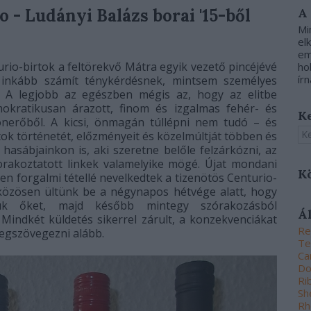
- Ludányi Balázs borai '15-ből
A
Mi
el
em
turio-birtok a feltörekvő Mátra egyik vezető pincéjévé
ho
írn
 inkább számít ténykérdésnek, mintsem személyes
. A legjobb az egészben mégis az, hogy az elitbe
mokratikusan árazott, finom és izgalmas fehér- és
K
 önerőből. A kicsi, önmagán túllépni nem tudó – és
ok történetét, előzményeit és közelmúltját többen és
hasábjainkon is, aki szeretne belőle felzárkózni, az
orakoztatott linkek valamelyike mögé. Újat mondani
K
ben forgalmi tétellé nevelkedtek a tizenötös Centurio-
közösen ültünk be a négynapos hétvége alatt, hogy
zük őket, majd később mintegy szórakozásból
Á
 Mindkét küldetés sikerrel zárult, a konzekvenciákat
Re
egszövegezni alább.
Te
Ca
Do
Ri
Sh
Rh