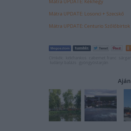
Mátra UPDATE: Kékhegy
Mátra UPDATE: Losonci + Szecskő
Mátra UPDATE: Centurio Szőlőbirtok
Címkék:
kékfrankos
cabernet franc
sárga
ludányi balázs
gyöngyöstarján
Aján