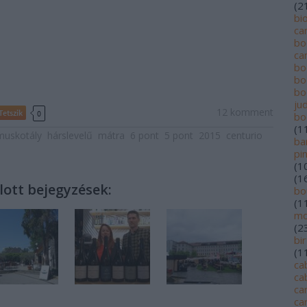
(
2
bi
ca
bo
ca
bo
bo
bo
jud
12
komment
Tetszik
0
bo
(
1
muskotály
hárslevelű
mátra
6 pont
5 pont
2015
centurio
ba
pi
(
1
(
1
lott bejegyzések:
bo
(
1
mo
(
2
bi
(
1
ca
ca
ca
ca