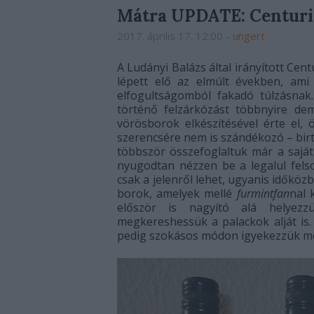
Mátra UPDATE: Centurio 
2017. április 17. 12:00
-
ungert
A Ludányi Balázs által irányított Cen
lépett elő az elmúlt években, ami
elfogultságomból fakadó túlzásnak
történő felzárkózást többnyire de
vörösborok elkészítésével érte el,
szerencsére nem is szándékozó – birt
többször összefoglaltuk már a saját 
nyugodtan nézzen be a legalul fels
csak a jelenről lehet, ugyanis időköz
borok, amelyek mellé
furmintfan
nal 
először is nagyító alá helyez
megkereshessük a palackok alját is.
pedig szokásos módon igyekezzük m