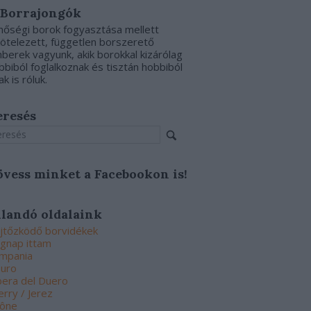
 Borrajongók
nőségi borok fogyasztása mellett
kötelezett, független borszerető
berek vagyunk, akik borokkal kizárólag
bbiból foglalkoznak és tisztán hobbiból
ak is róluk.
eresés
övess minket a Facebookon is!
llandó oldalaink
jtőzködő borvidékek
gnap ittam
mpania
uro
bera del Duero
erry / Jerez
ône