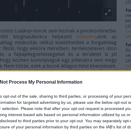
(
2
fu
re
kós
(
2
enötös Ludányi-borok sem hoznak a pincetörténetbe.
Cr
Mé
előtt bloghasábokra helyezett
vélemény
eink az
tilag módosítás nélkül kivetíthetőek a forgalmilag
fu
r fikció, hogy ekkora méretben, természetesen úton
ős
te, a fajtajellegzetességeket és a területet is jól
se
, hogy közben komolyságuk egy pillanatra sem megy
(
2
Sz
. Nem túlzás, ezek a borok átlagon felül élvezetesek,
Ta
zására van szükség, hogy ne döntse le őket az
20
a, fékezetlenül. Ez az önző fogyasztói szempont
Not Process My Personal Information
gyike.
me
kí
Fu
ály 2015
to opt-out of the sale, sharing to third parties, or processing of your per
Tr
formation for targeted advertising by us, please use the below opt-out s
le
ben mindenképpen, hogy jóval borszerűbbnek tűnik,
r selection. Please note that after your opt-out request is processed y
Ác
, és éppen ezért előítéleteket építő fajélesztős-
eing interest-based ads based on personal information utilized by us or
na
 mondom, hogy amazoknak nincsen létjogosultsága
–
disclosed to third parties prior to your opt-out. You may separately opt-
pa
e –, de pontosan ez lehet a muskotály igazi arca,
losure of your personal information by third parties on the IAB’s list of
(
2