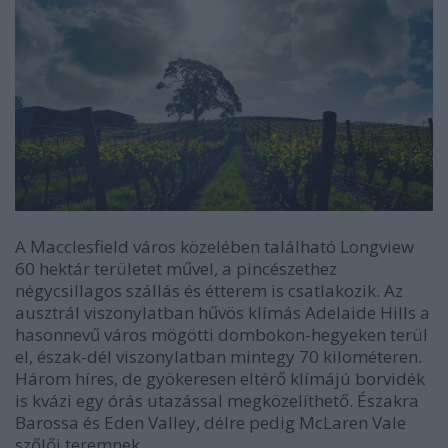
A Macclesfield város közelében található Longview
60 hektár területet művel, a pincészethez
négycsillagos szállás és étterem is csatlakozik. Az
ausztrál viszonylatban hűvös klímás Adelaide Hills a
hasonnevű város mögötti dombokon-hegyeken terül
el, észak-dél viszonylatban mintegy 70 kilométeren.
Három híres, de gyökeresen eltérő klímájú borvidék
is kvázi egy órás utazással megközelíthető. Északra
Barossa és Eden Valley, délre pedig McLaren Vale
szőlői teremnek.