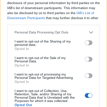
beépítette.
5/6p
disclosure of your personal information by third parties on the
IAB’s list of downstream participants. This information may
Devil's Elbow Cabernet Sauvignon Reserve 2013
also be disclosed by us to third parties on the
IAB’s List of
Downstream Participants
that may further disclose it to other
Híresen veszélyes kanyar a régi adelaide-i főúton,
third parties.
ahol sokan szenvedtek autóbalesetet. A borászathoz
vezető úton mindenkinek meg kell birkózni vele. Itt
Please note that this website/app uses one or more Google
Personal Data Processing Opt Outs
már csak kézi szedés játszik és 18 hónap francia fa.
services and may gather and store information including but
Testes, lédús fekete bogyós gyümölcsökkel telis tele
not limited to your visit or usage behaviour. You may click to
I want to opt-out of the Sharing of my
personal data.
grant or deny consent to Google and its third-party tags to
pakolt bor, pici mentollal és eukaliptusszal. Elég
Opted In
use your data for below specified purposes in below Google
populáris és modern, kis édesség és sok fa színezi. A
consent section.
tannin a fajtához hűen természetesen sok, de
I want to opt-out of the Sale of my
Personal Data.
meglepő módon érett és bársonyos. A lecsengés
Opted In
hosszú. Profi bor, szépen megőrzi a fajta fekete
ribizlis gyümölcsösségét.
6p+
I want to opt-out of processing my
Personal Data for Targeted Advertising.
Opted In
Yakka Shiraz 2014
I want to opt-out of Collection, Use,
A Yakka aboriginal nyelven munkát jelent, az
Retention, Sale, and/or Sharing of my
Personal Data that Is Unrelated with the
ausztrál angolban a „kemény munka” szleng
Purposes for which it was collected.
megnevezése, ugyanakkor a pince körül
Opted Out