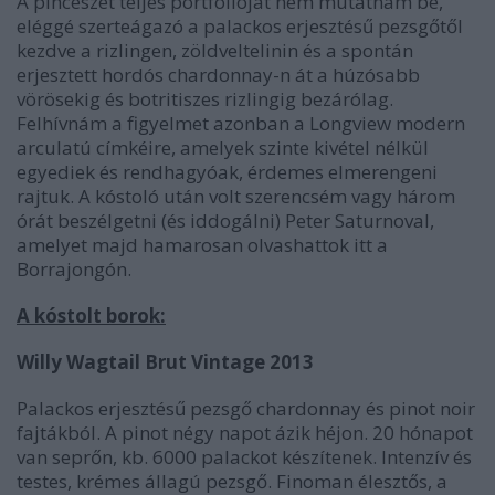
A pincészet teljes portfolióját nem mutatnám be,
eléggé szerteágazó a palackos erjesztésű pezsgőtől
kezdve a rizlingen, zöldveltelinin és a spontán
erjesztett hordós chardonnay-n át a húzósabb
vörösekig és botritiszes rizlingig bezárólag.
Felhívnám a figyelmet azonban a Longview modern
arculatú címkéire, amelyek szinte kivétel nélkül
egyediek és rendhagyóak, érdemes elmerengeni
rajtuk. A kóstoló után volt szerencsém vagy három
órát beszélgetni (és iddogálni) Peter Saturnoval,
amelyet majd hamarosan olvashattok itt a
Borrajongón.
A kóstolt borok:
Willy Wagtail Brut Vintage 2013
Palackos erjesztésű pezsgő chardonnay és pinot noir
fajtákból. A pinot négy napot ázik héjon. 20 hónapot
van seprőn, kb. 6000 palackot készítenek. Intenzív és
testes, krémes állagú pezsgő. Finoman élesztős, a