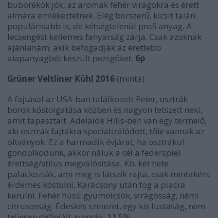
buborékok jók, az aromák fehér virágokra és érett
almára emlékeztetnek. Elég borszerű, kicsit talán
populárisabb is, de kétségtelenül profi anyag. A
lecsengést kellemes fanyarság zárja. Csak azoknak
ajánlanám, akik befogadják az érettebb
alapanyagból készült pezsgőket.
6p
Grüner Veltliner Kühl 2016
(minta)
A fajtával az USA-ban találkozott Peter, osztrák
borok kóstolgatása közben és nagyon tetszett neki,
amit tapasztalt. Adelaide Hills-ben van egy termelő,
aki osztrák fajtákra specializálódott, tőle vannak az
oltványok. Ez a harmadik évjárat, ha osztrákul
gondolkodunk, akkor náluk a cél a federspiel
érettség/stílus megvalósítása. Kb. két hete
palackozták, ami meg is látszik rajta, csak mintaként
érdemes kóstolni, Karácsony után fog a piacra
kerülni. Fehér húsú gyümölcsök, virágosság, némi
citrusosság. Édeskés színezet, egy kis lustaság, nem
teljesen definiált aromák. 11,5%