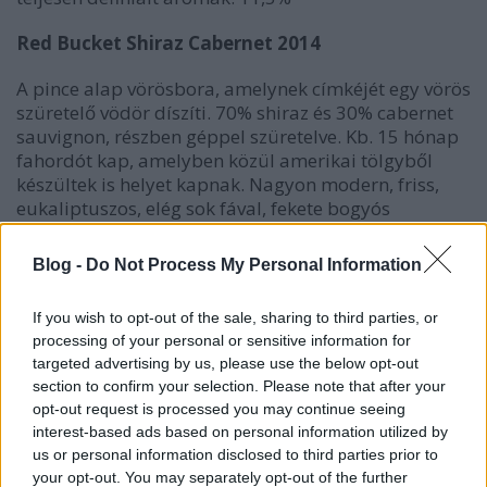
Red Bucket Shiraz Cabernet 2014
A pince alap vörösbora, amelynek címkéjét egy vörös
szüretelő vödör díszíti. 70% shiraz és 30% cabernet
sauvignon, részben géppel szüretelve. Kb. 15 hónap
fahordót kap, amelyben közül amerikai tölgyből
készültek is helyet kapnak. Nagyon modern, friss,
eukaliptuszos, elég sok fával, fekete bogyós
gyümölcsökkel és édes lekvárjaikkal, picit
emelkedett alkohollal. A fa még nem épült be, az
Blog -
Do Not Process My Personal Information
utóízben egyelőre külön áll. A tannin jó állagú és
finom szerkezetű. Korrekt alapbor.
5/6p
If you wish to opt-out of the sale, sharing to third parties, or
processing of your personal or sensitive information for
Red Bucket Shiraz Cabernet 2013
targeted advertising by us, please use the below opt-out
section to confirm your selection. Please note that after your
Kevésbé édes, szikárabb, de hasonlóképpen modern,
opt-out request is processed you may continue seeing
egy fokkal határozottabb tanninnal, sok mentolos-
interest-based ads based on personal information utilized by
eukaliptuszos aromával. Jobb arányai vannak, a
us or personal information disclosed to third parties prior to
sava picit magasabb, a hordót már jobban
your opt-out. You may separately opt-out of the further