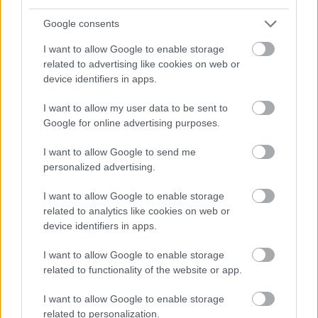
megtalálható Xanthorrhoea növényt is így hívják.
Kézzel szedik, 10% egész fürtöt dobnak hozzá és 12-
Google consents
15 hónapot tölt el francia fában. Kevésbé harsány,
I want to allow Google to enable storage
de nagyon intenzív, meleg hatású gyümölcsökkel,
related to advertising like cookies on web or
némi lekvárral. Emelkedett sav, keményebb poros
device identifiers in apps.
állagú tannin, elég jelentős mennyiségű fa. Szép
hosszú lecsengés.
6p+
I want to allow my user data to be sent to
Google for online advertising purposes.
I want to allow Google to send me
personalized advertising.
I want to allow Google to enable storage
related to analytics like cookies on web or
device identifiers in apps.
I want to allow Google to enable storage
related to functionality of the website or app.
I want to allow Google to enable storage
related to personalization.