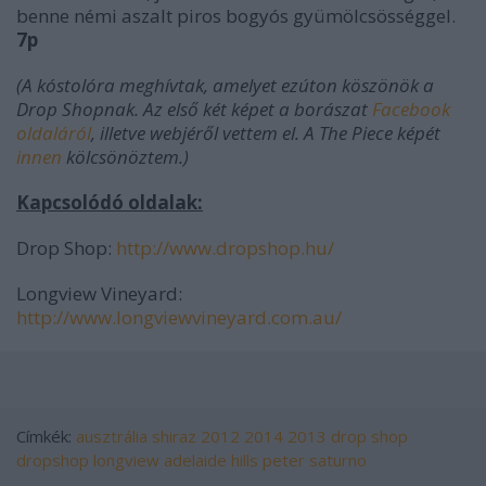
benne némi aszalt piros bogyós gyümölcsösséggel.
7p
(A kóstolóra meghívtak, amelyet ezúton köszönök a
Drop Shopnak. Az első két képet a borászat
Facebook
oldaláról
, illetve webjéről vettem el. A The Piece képét
innen
kölcsönöztem.)
Kapcsolódó oldalak:
Drop Shop:
http://www.dropshop.hu/
Longview Vineyard:
http://www.longviewvineyard.com.au/
Címkék:
ausztrália
shiraz
2012
2014
2013
drop shop
dropshop
longview
adelaide hills
peter saturno