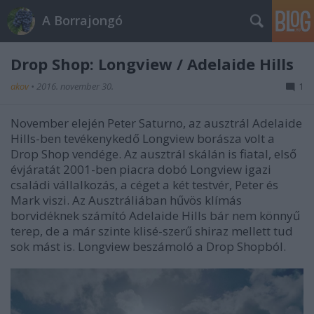
A Borrajongó
Drop Shop: Longview / Adelaide Hills
akov
•
2016. november 30.
1
November elején Peter Saturno, az ausztrál Adelaide
Hills-ben tevékenykedő Longview borásza volt a
Drop Shop vendége. Az ausztrál skálán is fiatal, első
évjáratát 2001-ben piacra dobó Longview igazi
családi vállalkozás, a céget a két testvér, Peter és
Mark viszi. Az Ausztráliában hűvös klímás
borvidéknek számító Adelaide Hills bár nem könnyű
terep, de a már szinte klisé-szerű shiraz mellett tud
sok mást is. Longview beszámoló a Drop Shopból.