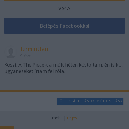
VAGY
furmintfan
9 éve
Köszi. A The Piece-t a múlt héten kóstoltam, én is kb.
ugyanezeket írtam fel róla.
SÜTI BEÁLLÍTÁSOK MÓDOSÍTÁSA
mobil
|
teljes