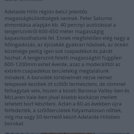
Adelaide Hills régión belül jelentős
magasságkülönbségek vannak. Peter Saturno
elmondása alapján kb. 40 percnyi autózással a
tengerszintről 600-650 méter magasságig
kapaszkodhatunk fel. Ennek megfelelően elég nagy a
hőingadozás, az éjszakák gyakran hűvösek, az óceán
közelsége pedig igen sok csapadékot és párát
hozhat. A tengerszint feletti magasságtól függően
600-1200mm eshet évente, azaz a moderálttól az
extrém csapadékos területekig megtalálunk
mindent. A borvidék történelmét nézve német
telepesek kezdtek itt szőlőt termeszteni, de zömmel
felhagytak vele, hiszen a közeli Barossa Valley-ben és
McLaren Vale-ben jóval kisebb kockázat mellett
lehetett bort készíteni. Aztán a 60-as években újra
felfedezték, a szőlőterületek folyamatosan nőttek,
míg ma vagy 50 termelő készít Adelaide Hillsben
borokat.