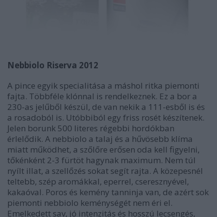
Nebbiolo Riserva 2012
A pince egyik specialitása a máshol ritka piemonti
fajta. Többféle klónnal is rendelkeznek. Ez a bor a
230-as jelűből készül, de van nekik a 111-esből is és
a rosadoból is. Utóbbiból egy friss rosét készítenek.
Jelen borunk 500 literes régebbi hordókban
érlelődik. A nebbiolo a talaj és a hűvösebb klíma
miatt működhet, a szőlőre erősen oda kell figyelni,
tőkénként 2-3 fürtöt hagynak maximum. Nem túl
nyílt illat, a szellőzés sokat segít rajta. A közepesnél
teltebb, szép aromákkal, eperrel, cseresznyével,
kakaóval. Poros és kemény tanninja van, de azért sok
piemonti nebbiolo keménységét nem éri el.
Emelkedett sav, jó intenzitás és hosszú lecsengés,