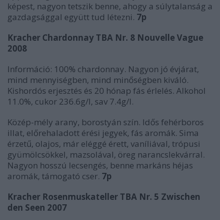
képest, nagyon tetszik benne, ahogy a súlytalanság a
gazdagsággal együtt tud létezni.
7p
Kracher Chardonnay TBA Nr. 8 Nouvelle Vague
2008
Információ: 100% chardonnay. Nagyon jó évjárat,
mind mennyiségben, mind minőségben kiváló.
Kishordós erjesztés és 20 hónap fás érlelés. Alkohol
11.0%, cukor 236.6g/l, sav 7.4g/l.
Közép-mély arany, borostyán szín. Idős fehérboros
illat, előrehaladott érési jegyek, fás aromák. Sima
érzetű, olajos, már eléggé érett, vaníliával, trópusi
gyümölcsökkel, mazsolával, öreg narancslekvárral.
Nagyon hosszú lecsengés, benne markáns héjas
aromák, támogató cser.
7p
Kracher Rosenmuskateller TBA Nr. 5 Zwischen
den Seen 2007