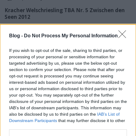
Kracher Welschriesling TBA Nr. 5 Zwischen den
Seen 2012
Információ: 100% olaszrizling. Meleg és száraz év, 1-
10 számmal készültek TBA-k. 18 hónap acél. Alkohol
Blog -
Do Not Process My Personal Information
8.0%, 207g/l cukor, 6.8g/l sav.
If you wish to opt-out of the sale, sharing to third parties, or
Kevés redukció, illó-többlet, méz, trópusiak,
processing of your personal or sensitive information for
csiperke, őszibarack ice tea. Sűrű, édes, jó sava van,
targeted advertising by us, please use the below opt-out
intenzív, szinte robban, a mézes-nektáros aromák
section to confirm your selection. Please note that after your
dominálják. Több cser érezhető, ami végül felépíti a
opt-out request is processed you may continue seeing
bor jó szerkezetét. Az illó enyhén zavaró, ezért lefelé
interest-based ads based on personal information utilized by
görbül a pont.
6/7p
us or personal information disclosed to third parties prior to
your opt-out. You may separately opt-out of the further
disclosure of your personal information by third parties on the
IAB’s list of downstream participants. This information may
also be disclosed by us to third parties on the
IAB’s List of
Downstream Participants
that may further disclose it to other
third parties.