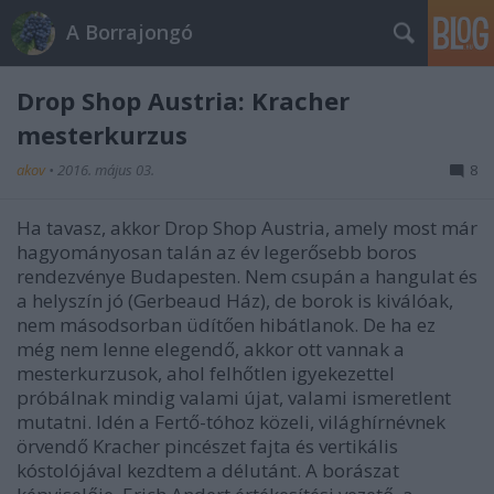
A Borrajongó
Drop Shop Austria: Kracher
mesterkurzus
akov
•
2016. május 03.
8
Ha tavasz, akkor Drop Shop Austria, amely most már
hagyományosan talán az év legerősebb boros
rendezvénye Budapesten. Nem csupán a hangulat és
a helyszín jó (Gerbeaud Ház), de borok is kiválóak,
nem másodsorban üdítően hibátlanok. De ha ez
még nem lenne elegendő, akkor ott vannak a
mesterkurzusok, ahol felhőtlen igyekezettel
próbálnak mindig valami újat, valami ismeretlent
mutatni. Idén a Fertő-tóhoz közeli, világhírnévnek
örvendő Kracher pincészet fajta és vertikális
kóstolójával kezdtem a délutánt. A borászat