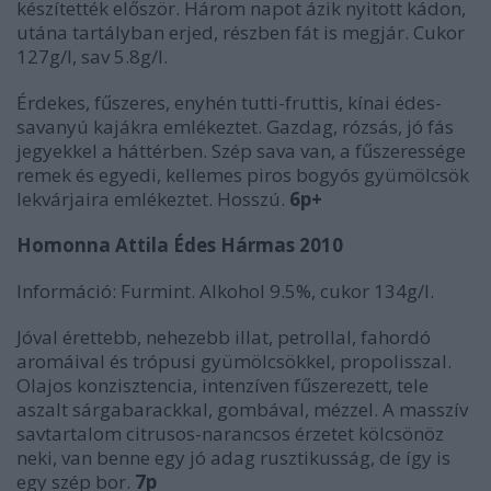
készítették először. Három napot ázik nyitott kádon,
utána tartályban erjed, részben fát is megjár. Cukor
127g/l, sav 5.8g/l.
Érdekes, fűszeres, enyhén tutti-fruttis, kínai édes-
savanyú kajákra emlékeztet. Gazdag, rózsás, jó fás
jegyekkel a háttérben. Szép sava van, a fűszeressége
remek és egyedi, kellemes piros bogyós gyümölcsök
lekvárjaira emlékeztet. Hosszú.
6p+
Homonna Attila Édes Hármas 2010
Információ: Furmint. Alkohol 9.5%, cukor 134g/l.
Jóval érettebb, nehezebb illat, petrollal, fahordó
aromáival és trópusi gyümölcsökkel, propolisszal.
Olajos konzisztencia, intenzíven fűszerezett, tele
aszalt sárgabarackkal, gombával, mézzel. A masszív
savtartalom citrusos-narancsos érzetet kölcsönöz
neki, van benne egy jó adag rusztikusság, de így is
egy szép bor.
7p