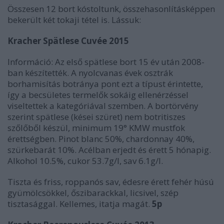
Összesen 12 bort kóstoltunk, összehasonlításképpen
bekerült két tokaji tétel is. Lássuk:
Kracher Spätlese Cuvée 2015
Információ: Az első spätlese bort 15 év után 2008-
ban készítették. A nyolcvanas évek osztrák
borhamisítás botránya pont ezt a típust érintette,
így a becsületes termelők sokáig ellenérzéssel
viseltettek a kategóriával szemben. A bortörvény
szerint spätlese (kései szüret) nem botritiszes
szőlőből készül, minimum 19° KMW mustfok
érettségben. Pinot blanc 50%, chardonnay 40%,
szürkebarát 10%. Acélban erjedt és érett 5 hónapig.
Alkohol 10.5%, cukor 53.7g/l, sav 6.1g/l.
Tiszta és friss, roppanós sav, édesre érett fehér húsú
gyümölcsökkel, őszibarackkal, licsivel, szép
tisztasággal. Kellemes, itatja magát.
5p