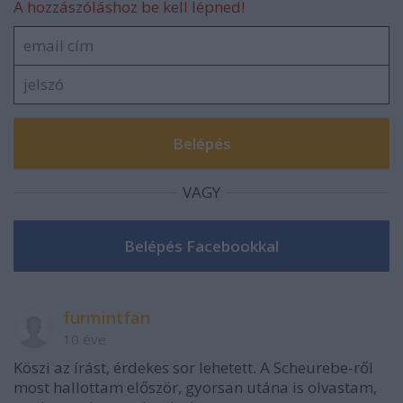
A hozzászóláshoz be kell lépned!
VAGY
furmintfan
10 éve
Köszi az írást, érdekes sor lehetett. A Scheurebe-ről
most hallottam először, gyorsan utána is olvastam,