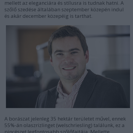
mellett az eleganciára és stílusra is tudnak hatni. A
szőlő szedése általában szeptember közepén indul
és akár december közepéig is tarthat.
A borászat jelenleg 35 hektár területet művel, ennek
55%-án olaszrizlinget (welschriesling) találunk, ez a
pincészet legfontosabb szőlőfajtája. Mellette