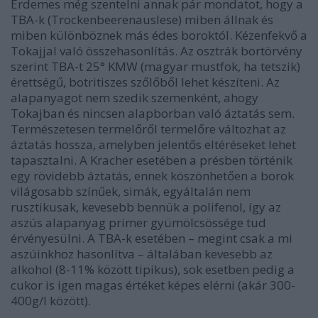
Érdemes még szentelni annak pár mondatot, hogy a
TBA-k (Trockenbeerenauslese) miben állnak és
miben különböznek más édes boroktól. Kézenfekvő a
Tokajjal való összehasonlítás. Az osztrák bortörvény
szerint TBA-t 25° KMW (magyar mustfok, ha tetszik)
érettségű, botritiszes szőlőből lehet készíteni. Az
alapanyagot nem szedik szemenként, ahogy
Tokajban és nincsen alapborban való áztatás sem.
Természetesen termelőről termelőre változhat az
áztatás hossza, amelyben jelentős eltéréseket lehet
tapasztalni. A Kracher esetében a présben történik
egy rövidebb áztatás, ennek köszönhetően a borok
világosabb színűek, simák, egyáltalán nem
rusztikusak, kevesebb bennük a polifenol, így az
aszús alapanyag primer gyümölcsössége tud
érvényesülni. A TBA-k esetében – megint csak a mi
aszúinkhoz hasonlítva – általában kevesebb az
alkohol (8-11% között tipikus), sok esetben pedig a
cukor is igen magas értéket képes elérni (akár 300-
400g/l között).