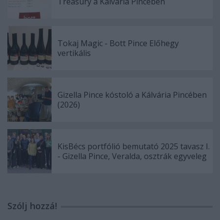
Treasury a Kálvária Pincében
Tokaj Magic - Bott Pince Előhegy
vertikális
Gizella Pince kóstoló a Kálvária Pincében
(2026)
KisBécs portfólió bemutató 2025 tavasz I.
- Gizella Pince, Veralda, osztrák egyveleg
Szólj hozzá!