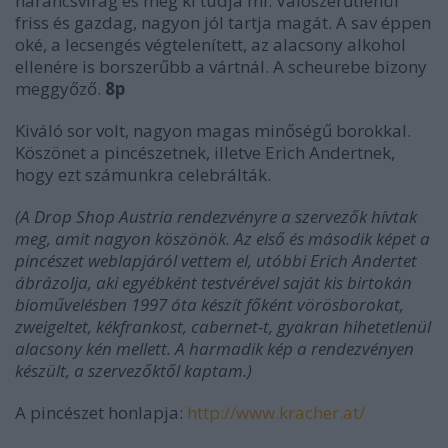
narancsvirág és még ki tudja mi. Valószerűtlenül
friss és gazdag, nagyon jól tartja magát. A sav éppen
oké, a lecsengés végtelenített, az alacsony alkohol
ellenére is borszerűbb a vártnál. A scheurebe bizony
meggyőző.
8p
Kiváló sor volt, nagyon magas minőségű borokkal.
Köszönet a pincészetnek, illetve Erich Andertnek,
hogy ezt számunkra celebrálták.
(A Drop Shop Austria rendezvényre a szervezők hívtak
meg, amit nagyon köszönök. Az első és második képet a
pincészet weblapjáról vettem el, utóbbi Erich Andertet
ábrázolja, aki egyébként testvérével saját kis birtokán
bioművelésben 1997 óta készít főként vörösborokat,
zweigeltet, kékfrankost, cabernet-t, gyakran hihetetlenül
alacsony kén mellett. A harmadik kép a rendezvényen
készült, a szervezőktől kaptam.)
A pincészet honlapja:
http://www.kracher.at/