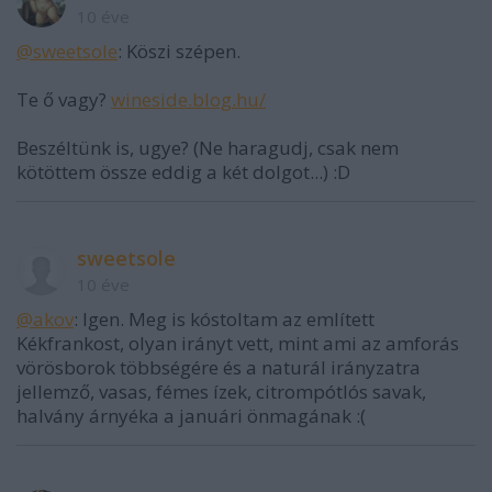
10 éve
@sweetsole
: Köszi szépen.
Te ő vagy?
wineside.blog.hu/
Beszéltünk is, ugye? (Ne haragudj, csak nem
kötöttem össze eddig a két dolgot...) :D
sweetsole
10 éve
@akov
: Igen. Meg is kóstoltam az említett
Kékfrankost, olyan irányt vett, mint ami az amforás
vörösborok többségére és a naturál irányzatra
jellemző, vasas, fémes ízek, citrompótlós savak,
halvány árnyéka a januári önmagának :(