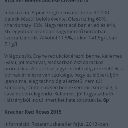
Kracher Beerenauslese Cuvée 2013
Információ: A pince legfontosabb bora, 30.000
palack készül belőle évente. Olaszrizling 60%,
chardonnay 40%. Nagyrészt acélban erjed és érik,
kb. egyötöde azonban nagyméretű hordóban
szocializálódik. Alkohol 11.5%, cukor 141.5g/l, sav
7.1g/l.
Világos szín. Enyhe redukciót érezni benne, kellemes
ivású, jól textúrált, elsősorban őszibarackos
aromákkal. A botritisz jegyei szinte alig érezhetőek, a
bornak érlelésre van szüksége, hogy ez előkerüljön.
Igen sima, elég technológiai érzetű, nem túl
komplex, szinte nincsen benne semmi cseresség, a
sava éppen elegendő. Kellemes, jól fogyasztható.
Hátrányból indul, mert két hete töltötték le.
6p
Kracher Red Roses 2015
Információ: Rosenmuskateller fajta, 2013-ban