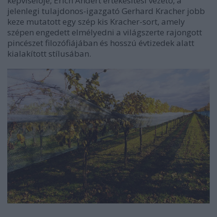
képviselője, Erich Andert értékesítési vezető, a
jelenlegi tulajdonos-igazgató Gerhard Kracher jobb
keze mutatott egy szép kis Kracher-sort, amely
szépen engedett elmélyedni a világszerte rajongott
pincészet filozófiájában és hosszú évtizedek alatt
kialakított stílusában.