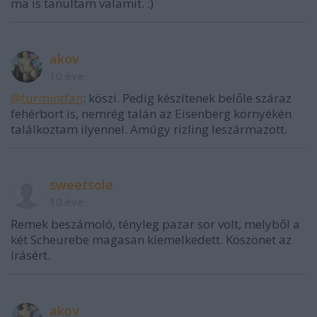
ma is tanultam valamit. :)
akov
10 éve
@furmintfan
: köszi. Pedig készítenek belőle száraz
fehérbort is, nemrég talán az Eisenberg környékén
találkoztam ilyennel. Amúgy rizling leszármazott.
sweetsole
10 éve
Remek beszámoló, tényleg pazar sor volt, melyből a
két Scheurebe magasan kiemelkedett. Köszönet az
írásért.
akov