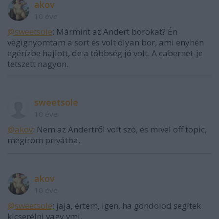
akov
10 éve
@sweetsole
: Mármint az Andert borokat? Én
végignyomtam a sort és volt olyan bor, ami enyhén
egérízbe hajlott, de a többség jó volt. A cabernet-je
tetszett nagyon.
sweetsole
10 éve
@akov
: Nem az Andertről volt szó, és mivel off topic,
megírom privátba.
akov
10 éve
@sweetsole
: jaja, értem, igen, ha gondolod segítek
kicserélni vagy vmi.