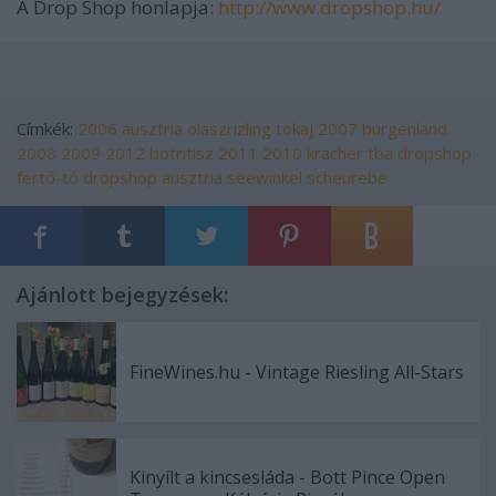
A Drop Shop honlapja:
http://www.dropshop.hu/
Címkék:
2006
ausztria
olaszrizling
tokaj
2007
burgenland
2008
2009
2012
botritisz
2011
2010
kracher
tba
dropshop
fertő-tó
dropshop ausztria
seewinkel
scheurebe
Ajánlott bejegyzések:
FineWines.hu - Vintage Riesling All-Stars
Kinyílt a kincsesláda - Bott Pince Open