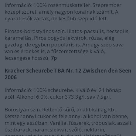
Információ: 100% rosenmuskateller. Szeptember
közepi szüret, amely nagyon korainak számít. A
nyarat esők zárták, de később szép idő lett.
Pirosas-borostyános szín. Illatos-pacsulis, hecsedlis,
karamellás. Piros bogyós lekvárok, rózsa, elég
gazdag, de egyben populáris is. Amúgy szép sava
van és érdekes is, a fűszerezettsége kiváló,
lecsengése hosszú.
7p
Kracher Scheurebe TBA Nr. 12 Zwischen den Seen
2006
Információ: 100% scheurebe. Kiváló év. 21 hónap
acél. Alkohol 6.0%, cukor 373.3g/l, sav 7.5g/l.
Borostyán szín. Rettentő sűrű, analitikailag kb.
kétszer annyi cukor és fele annyi alkohol van benne,
mint egy aszúban. Vanília, fűszerek, trópusiak, aszalt
őszibarack, narancslekvár, szőlő, nektarin,