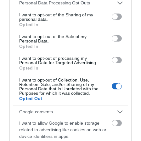
Please note that this website/app uses one or more Google
Personal Data Processing Opt Outs
services and may gather and store information including but
not limited to your visit or usage behaviour. You may click to
I want to opt-out of the Sharing of my
personal data.
grant or deny consent to Google and its third-party tags to
Opted In
use your data for below specified purposes in below Google
consent section.
I want to opt-out of the Sale of my
Personal Data.
Opted In
I want to opt-out of processing my
Kracher Welschriesling TBA Nr. 4 Zwischen den
Personal Data for Targeted Advertising.
Seen 2011
Opted In
Információ: 100% olaszrizling. Nem könnyű év,
I want to opt-out of Collection, Use,
Retention, Sale, and/or Sharing of my
meleg és száraz, messze a szeptemberbe nyúló
Personal Data that Is Unrelated with the
nyárral, majd lehűlés és esők októberben. 22 hónap
Purposes for which it was collected.
Opted Out
acél. Alkohol 10.5%, cukor 186g/l, sav 6.6g/l.
Google consents
Egzotikusan fűszerezett, kandírozott gyümölcsökkel
és mézzel, trópusi gyümölcsökkel operál. Sima,
I want to allow Google to enable storage
bársonyos, olajos folyású. Vonzóan tiszta, jól
related to advertising like cookies on web or
definiált gyümölcsökkel, már némi éréssel. A sav
device identifiers in apps.