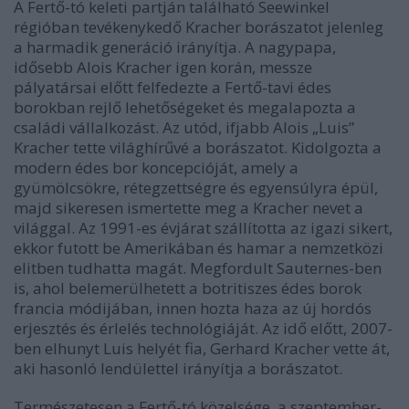
A Fertő-tó keleti partján található Seewinkel
régióban tevékenykedő Kracher borászatot jelenleg
a harmadik generáció irányítja. A nagypapa,
idősebb Alois Kracher igen korán, messze
pályatársai előtt felfedezte a Fertő-tavi édes
borokban rejlő lehetőségeket és megalapozta a
családi vállalkozást. Az utód, ifjabb Alois „Luis”
Kracher tette világhírűvé a borászatot. Kidolgozta a
modern édes bor koncepcióját, amely a
gyümölcsökre, rétegzettségre és egyensúlyra épül,
majd sikeresen ismertette meg a Kracher nevet a
világgal. Az 1991-es évjárat szállította az igazi sikert,
ekkor futott be Amerikában és hamar a nemzetközi
elitben tudhatta magát. Megfordult Sauternes-ben
is, ahol belemerülhetett a botritiszes édes borok
francia módijában, innen hozta haza az új hordós
erjesztés és érlelés technológiáját. Az idő előtt, 2007-
ben elhunyt Luis helyét fia, Gerhard Kracher vette át,
aki hasonló lendülettel irányítja a borászatot.
Természetesen a Fertő-tó közelsége, a szeptember-