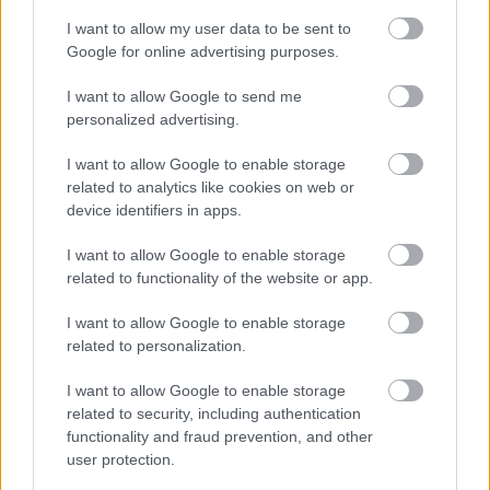
lehetne több, mindazonáltal meggyőző.
7p-
I want to allow my user data to be sent to
Kracher Scheurebe TBA Nr. 3 Zwischen den Seen
Google for online advertising purposes.
2010
I want to allow Google to send me
Információ: 100% scheurebe. Nehéz év, magas savak,
personalized advertising.
nagy koncentráció. 18 hónap acél. Alkohol 11.0%,
215g/l cukor, 10.5g/l sav.
I want to allow Google to enable storage
related to analytics like cookies on web or
A szőlőfajtának köszönhetően döbbenetesen más
device identifiers in apps.
karakter, iszonyatosan gazdag, telis tele egzotikus
I want to allow Google to enable storage
gyümölcsök aromáival, mézzel, őszibarack nektárral
related to functionality of the website or app.
és egyedi fűszerekkel. Robbanásig fokozott
intenzitás, olajos konzisztencia, makulátlan
I want to allow Google to enable storage
tisztaság, az olaszrizlinget messze überelő szerkezet.
related to personalization.
Nagyon hosszú.
7/8p
I want to allow Google to enable storage
Royal Tokaji Aszú 5p 2009
related to security, including authentication
functionality and fraud prevention, and other
Információ: 173g/l cukor, 12.2g/l sav.
user protection.