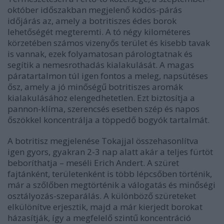
október időszakban megjelenő ködös-párás
időjárás az, amely a botritiszes édes borok
lehetőségét megteremti. A tó négy kilométeres
körzetében számos vizenyős terület és kisebb tavak
is vannak, ezek folyamatosan párologtatnak és
segítik a nemesrothadás kialakulását. A magas
páratartalmon túl igen fontos a meleg, napsütéses
ősz, amely a jó minőségű botritiszes aromák
kialakulásához elengedhetetlen. Ezt biztosítja a
pannon-klíma, szerencsés esetben szép és napos
őszökkel koncentrálja a töppedő bogyók tartalmát.
A botritisz megjelenése Tokajjal összehasonlítva
igen gyors, gyakran 2-3 nap alatt akár a teljes fürtöt
beboríthatja – meséli Erich Andert. A szüret
fajtánként, területenként is több lépcsőben történik,
már a szőlőben megtörténik a válogatás és minőségi
osztályozás-szeparálás. A különböző szüreteket
elkülönítve erjesztik, majd a már kierjedt borokat
házasítják, így a megfelelő szintű koncentráció