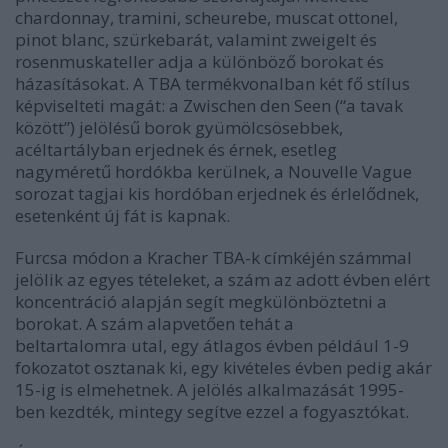
chardonnay, tramini, scheurebe, muscat ottonel,
pinot blanc, szürkebarát, valamint zweigelt és
rosenmuskateller adja a különböző borokat és
házasításokat. A TBA termékvonalban két fő stílus
képviselteti magát: a Zwischen den Seen (“a tavak
között”) jelölésű borok gyümölcsösebbek,
acéltartályban erjednek és érnek, esetleg
nagyméretű hordókba kerülnek, a Nouvelle Vague
sorozat tagjai kis hordóban erjednek és érlelődnek,
esetenként új fát is kapnak.
Furcsa módon a Kracher TBA-k címkéjén számmal
jelölik az egyes tételeket, a szám az adott évben elért
koncentráció alapján segít megkülönböztetni a
borokat. A szám alapvetően tehát a
beltartalomra utal, egy átlagos évben például 1-9
fokozatot osztanak ki, egy kivételes évben pedig akár
15-ig is elmehetnek. A jelölés alkalmazását 1995-
ben kezdték, mintegy segítve ezzel a fogyasztókat.