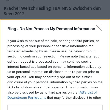
Kracher Welschriesling TBA Nr. 5 Zwischen den
Seen 2012
Információ: 100% olaszrizling. Meleg és száraz év, 1-
10 számmal készültek TBA-k. 18 hónap acél. Alkohol
Blog -
Do Not Process My Personal Information
8.0%, 207g/l cukor, 6.8g/l sav.
If you wish to opt-out of the sale, sharing to third parties, or
Kevés redukció, illó-többlet, méz, trópusiak,
processing of your personal or sensitive information for
csiperke, őszibarack ice tea. Sűrű, édes, jó sava van,
targeted advertising by us, please use the below opt-out
intenzív, szinte robban, a mézes-nektáros aromák
section to confirm your selection. Please note that after your
dominálják. Több cser érezhető, ami végül felépíti a
opt-out request is processed you may continue seeing
bor jó szerkezetét. Az illó enyhén zavaró, ezért lefelé
interest-based ads based on personal information utilized by
görbül a pont.
6/7p
us or personal information disclosed to third parties prior to
your opt-out. You may separately opt-out of the further
disclosure of your personal information by third parties on the
IAB’s list of downstream participants. This information may
also be disclosed by us to third parties on the
IAB’s List of
Downstream Participants
that may further disclose it to other
third parties.