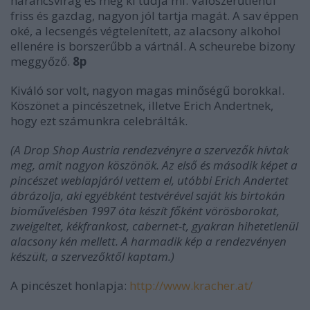
narancsvirág és még ki tudja mi. Valószerűtlenül
friss és gazdag, nagyon jól tartja magát. A sav éppen
oké, a lecsengés végtelenített, az alacsony alkohol
ellenére is borszerűbb a vártnál. A scheurebe bizony
meggyőző.
8p
Kiváló sor volt, nagyon magas minőségű borokkal.
Köszönet a pincészetnek, illetve Erich Andertnek,
hogy ezt számunkra celebrálták.
(A Drop Shop Austria rendezvényre a szervezők hívtak
meg, amit nagyon köszönök. Az első és második képet a
pincészet weblapjáról vettem el, utóbbi Erich Andertet
ábrázolja, aki egyébként testvérével saját kis birtokán
bioművelésben 1997 óta készít főként vörösborokat,
zweigeltet, kékfrankost, cabernet-t, gyakran hihetetlenül
alacsony kén mellett. A harmadik kép a rendezvényen
készült, a szervezőktől kaptam.)
A pincészet honlapja:
http://www.kracher.at/