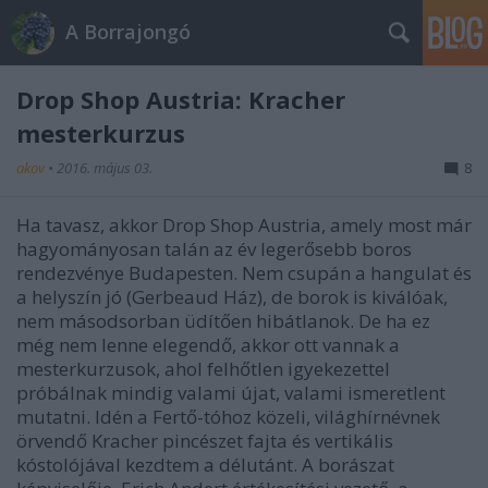
A Borrajongó
Drop Shop Austria: Kracher
mesterkurzus
akov
•
2016. május 03.
8
Ha tavasz, akkor Drop Shop Austria, amely most már
hagyományosan talán az év legerősebb boros
rendezvénye Budapesten. Nem csupán a hangulat és
a helyszín jó (Gerbeaud Ház), de borok is kiválóak,
nem másodsorban üdítően hibátlanok. De ha ez
még nem lenne elegendő, akkor ott vannak a
mesterkurzusok, ahol felhőtlen igyekezettel
próbálnak mindig valami újat, valami ismeretlent
mutatni. Idén a Fertő-tóhoz közeli, világhírnévnek
örvendő Kracher pincészet fajta és vertikális
kóstolójával kezdtem a délutánt. A borászat