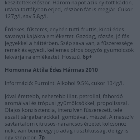
készítették először. Három napot ázik nyitott kádon,
utána tartályban erjed, részben fát is megjár. Cukor
127g/l, sav 5.8g/l.
Érdekes, fűszeres, enyhén tutti-fruttis, kínai édes-
savanyú kajákra emlékeztet. Gazdag, rózsás, jó fás
jegyekkel a háttérben. Szép sava van, a fűszeressége
remek és egyedi, kellemes piros bogyós gyümölcsök
lekvárjaira emlékeztet. Hosszú.
6p+
Homonna Attila Édes Hármas 2010
Információ: Furmint. Alkohol 9.5%, cukor 134g/l.
Jóval érettebb, nehezebb illat, petrollal, fahordó
aromáival és trópusi gyümölcsökkel, propolisszal.
Olajos konzisztencia, intenzíven fűszerezett, tele
aszalt sárgabarackkal, gombával, mézzel. A masszív
savtartalom citrusos-narancsos érzetet kölcsönöz
neki, van benne egy jó adag rusztikusság, de így is
egy szép bor.
7p