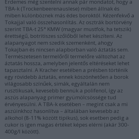
Érdemes még szentelni annak pár mondatot, hogy a
TBA-k (Trockenbeerenauslese) miben állnak és
miben különböznek más édes boroktól. Kézenfekvő a
Tokajjal való összehasonlítás. Az osztrák bortörvény
szerint TBA-t 25° KMW (magyar mustfok, ha tetszik)
érettségű, botritiszes szőlőből lehet készíteni. Az
alapanyagot nem szedik szemenként, ahogy
Tokajban és nincsen alapborban való áztatás sem.
Természetesen termelőről termelőre változhat az
áztatás hossza, amelyben jelentős eltéréseket lehet
tapasztalni. A Kracher esetében a présben történik
egy rövidebb áztatás, ennek köszönhetően a borok
világosabb színűek, simák, egyáltalán nem
rusztikusak, kevesebb bennük a polifenol, így az
aszús alapanyag primer gyümölcsössége tud
érvényesülni. A TBA-k esetében – megint csak a mi
aszúinkhoz hasonlítva – általában kevesebb az
alkohol (8-11% között tipikus), sok esetben pedig a
cukor is igen magas értéket képes elérni (akár 300-
400g/l között).