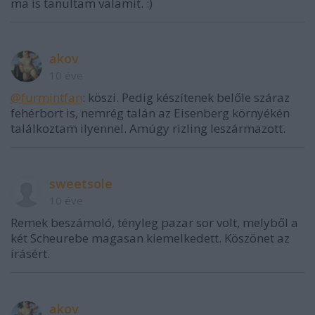
ma is tanultam valamit. :)
akov
10 éve
@furmintfan
: köszi. Pedig készítenek belőle száraz
fehérbort is, nemrég talán az Eisenberg környékén
találkoztam ilyennel. Amúgy rizling leszármazott.
sweetsole
10 éve
Remek beszámoló, tényleg pazar sor volt, melyből a
két Scheurebe magasan kiemelkedett. Köszönet az
írásért.
akov