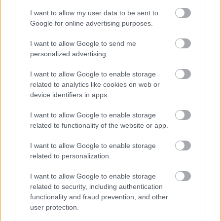
lehetne több, mindazonáltal meggyőző.
7p-
I want to allow my user data to be sent to
Kracher Scheurebe TBA Nr. 3 Zwischen den Seen
Google for online advertising purposes.
2010
I want to allow Google to send me
Információ: 100% scheurebe. Nehéz év, magas savak,
personalized advertising.
nagy koncentráció. 18 hónap acél. Alkohol 11.0%,
215g/l cukor, 10.5g/l sav.
I want to allow Google to enable storage
related to analytics like cookies on web or
A szőlőfajtának köszönhetően döbbenetesen más
device identifiers in apps.
karakter, iszonyatosan gazdag, telis tele egzotikus
I want to allow Google to enable storage
gyümölcsök aromáival, mézzel, őszibarack nektárral
related to functionality of the website or app.
és egyedi fűszerekkel. Robbanásig fokozott
intenzitás, olajos konzisztencia, makulátlan
I want to allow Google to enable storage
tisztaság, az olaszrizlinget messze überelő szerkezet.
related to personalization.
Nagyon hosszú.
7/8p
I want to allow Google to enable storage
Royal Tokaji Aszú 5p 2009
related to security, including authentication
functionality and fraud prevention, and other
Információ: 173g/l cukor, 12.2g/l sav.
user protection.