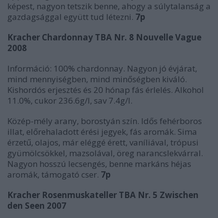
képest, nagyon tetszik benne, ahogy a súlytalanság a
gazdagsággal együtt tud létezni.
7p
Kracher Chardonnay TBA Nr. 8 Nouvelle Vague
2008
Információ: 100% chardonnay. Nagyon jó évjárat,
mind mennyiségben, mind minőségben kiváló.
Kishordós erjesztés és 20 hónap fás érlelés. Alkohol
11.0%, cukor 236.6g/l, sav 7.4g/l.
Közép-mély arany, borostyán szín. Idős fehérboros
illat, előrehaladott érési jegyek, fás aromák. Sima
érzetű, olajos, már eléggé érett, vaníliával, trópusi
gyümölcsökkel, mazsolával, öreg narancslekvárral.
Nagyon hosszú lecsengés, benne markáns héjas
aromák, támogató cser.
7p
Kracher Rosenmuskateller TBA Nr. 5 Zwischen
den Seen 2007