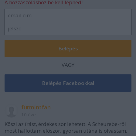
A hozzászóláshoz be kell lépned!
VAGY
furmintfan
10 éve
Köszi az írást, érdekes sor lehetett. A Scheurebe-ről
most hallottam először, gyorsan utána is olvastam,