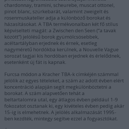
chardonnay, tramini, scheurebe, muscat ottonel,
pinot blanc, szürkebarát, valamint zweigelt és
rosenmuskateller adja a különböző borokat és
házasításokat. A TBA termékvonalban két fő stílus
képviselteti magát: a Zwischen den Seen (“a tavak
között”) jelölésű borok gyümölcsösebbek,
acéltartályban erjednek és érnek, esetleg
nagyméretű hordókba kerülnek, a Nouvelle Vague
sorozat tagjai kis hordóban erjednek és érlelődnek,
esetenként új fát is kapnak.
Furcsa módon a Kracher TBA-k címkéjén számmal
jelölik az egyes tételeket, a szám az adott évben elért
koncentráció alapján segít megkülönböztetni a
borokat. A szám alapvetően tehát a
beltartalomra utal, egy átlagos évben például 1-9
fokozatot osztanak ki, egy kivételes évben pedig akár
15-ig is elmehetnek. A jelölés alkalmazását 1995-
ben kezdték, mintegy segítve ezzel a fogyasztókat.