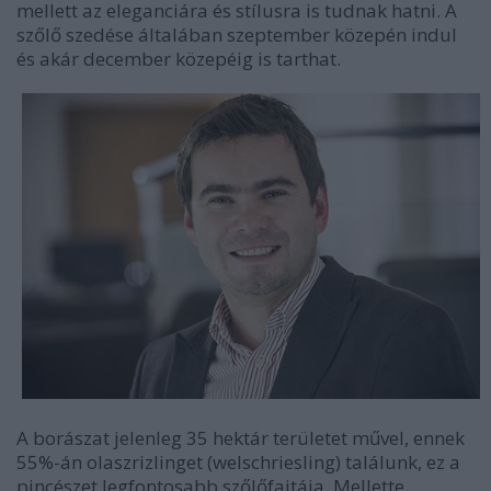
mellett az eleganciára és stílusra is tudnak hatni. A
szőlő szedése általában szeptember közepén indul
és akár december közepéig is tarthat.
A borászat jelenleg 35 hektár területet művel, ennek
55%-án olaszrizlinget (welschriesling) találunk, ez a
pincészet legfontosabb szőlőfajtája. Mellette