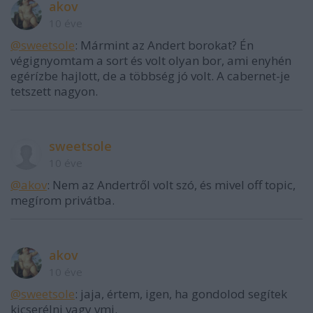
akov
10 éve
@sweetsole
: Mármint az Andert borokat? Én
végignyomtam a sort és volt olyan bor, ami enyhén
egérízbe hajlott, de a többség jó volt. A cabernet-je
tetszett nagyon.
sweetsole
10 éve
@akov
: Nem az Andertről volt szó, és mivel off topic,
megírom privátba.
akov
10 éve
@sweetsole
: jaja, értem, igen, ha gondolod segítek
kicserélni vagy vmi.