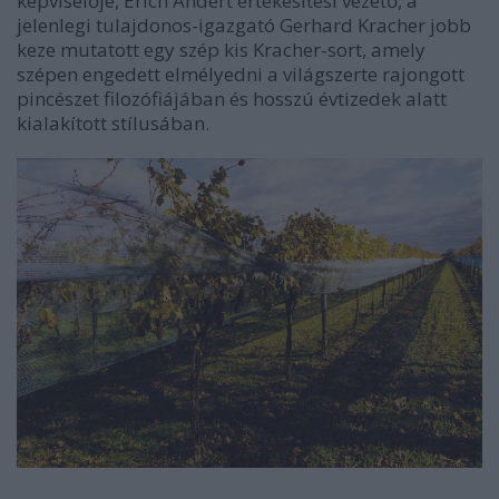
képviselője, Erich Andert értékesítési vezető, a
jelenlegi tulajdonos-igazgató Gerhard Kracher jobb
keze mutatott egy szép kis Kracher-sort, amely
szépen engedett elmélyedni a világszerte rajongott
pincészet filozófiájában és hosszú évtizedek alatt
kialakított stílusában.