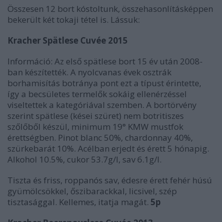
Összesen 12 bort kóstoltunk, összehasonlításképpen
bekerült két tokaji tétel is. Lássuk:
Kracher Spätlese Cuvée 2015
Információ: Az első spätlese bort 15 év után 2008-
ban készítették. A nyolcvanas évek osztrák
borhamisítás botránya pont ezt a típust érintette,
így a becsületes termelők sokáig ellenérzéssel
viseltettek a kategóriával szemben. A bortörvény
szerint spätlese (kései szüret) nem botritiszes
szőlőből készül, minimum 19° KMW mustfok
érettségben. Pinot blanc 50%, chardonnay 40%,
szürkebarát 10%. Acélban erjedt és érett 5 hónapig.
Alkohol 10.5%, cukor 53.7g/l, sav 6.1g/l.
Tiszta és friss, roppanós sav, édesre érett fehér húsú
gyümölcsökkel, őszibarackkal, licsivel, szép
tisztasággal. Kellemes, itatja magát.
5p