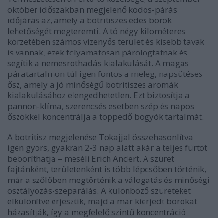
október időszakban megjelenő ködös-párás
időjárás az, amely a botritiszes édes borok
lehetőségét megteremti. A tó négy kilométeres
körzetében számos vizenyős terület és kisebb tavak
is vannak, ezek folyamatosan párologtatnak és
segítik a nemesrothadás kialakulását. A magas
páratartalmon túl igen fontos a meleg, napsütéses
ősz, amely a jó minőségű botritiszes aromák
kialakulásához elengedhetetlen. Ezt biztosítja a
pannon-klíma, szerencsés esetben szép és napos
őszökkel koncentrálja a töppedő bogyók tartalmát.
A botritisz megjelenése Tokajjal összehasonlítva
igen gyors, gyakran 2-3 nap alatt akár a teljes fürtöt
beboríthatja – meséli Erich Andert. A szüret
fajtánként, területenként is több lépcsőben történik,
már a szőlőben megtörténik a válogatás és minőségi
osztályozás-szeparálás. A különböző szüreteket
elkülönítve erjesztik, majd a már kierjedt borokat
házasítják, így a megfelelő szintű koncentráció