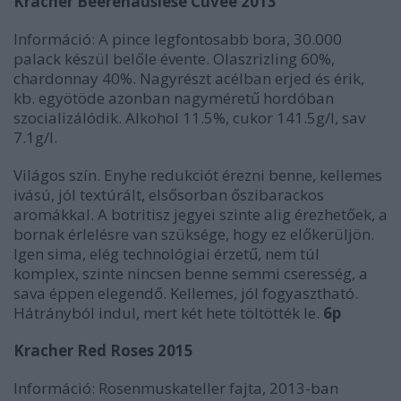
Kracher Beerenauslese Cuvée 2013
Információ: A pince legfontosabb bora, 30.000
palack készül belőle évente. Olaszrizling 60%,
chardonnay 40%. Nagyrészt acélban erjed és érik,
kb. egyötöde azonban nagyméretű hordóban
szocializálódik. Alkohol 11.5%, cukor 141.5g/l, sav
7.1g/l.
Világos szín. Enyhe redukciót érezni benne, kellemes
ivású, jól textúrált, elsősorban őszibarackos
aromákkal. A botritisz jegyei szinte alig érezhetőek, a
bornak érlelésre van szüksége, hogy ez előkerüljön.
Igen sima, elég technológiai érzetű, nem túl
komplex, szinte nincsen benne semmi cseresség, a
sava éppen elegendő. Kellemes, jól fogyasztható.
Hátrányból indul, mert két hete töltötték le.
6p
Kracher Red Roses 2015
Információ: Rosenmuskateller fajta, 2013-ban