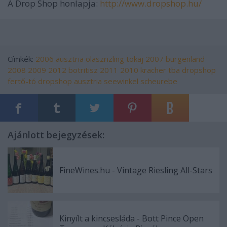
A Drop Shop honlapja:
http://www.dropshop.hu/
Címkék:
2006
ausztria
olaszrizling
tokaj
2007
burgenland
2008
2009
2012
botritisz
2011
2010
kracher
tba
dropshop
fertő-tó
dropshop ausztria
seewinkel
scheurebe
Ajánlott bejegyzések:
FineWines.hu - Vintage Riesling All-Stars
Kinyílt a kincsesláda - Bott Pince Open