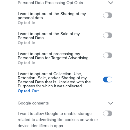
Please note that this website/app uses one or more Google
Personal Data Processing Opt Outs
services and may gather and store information including but
not limited to your visit or usage behaviour. You may click to
I want to opt-out of the Sharing of my
personal data.
grant or deny consent to Google and its third-party tags to
Opted In
use your data for below specified purposes in below Google
consent section.
I want to opt-out of the Sale of my
Personal Data.
Opted In
I want to opt-out of processing my
Kracher Welschriesling TBA Nr. 4 Zwischen den
Personal Data for Targeted Advertising.
Seen 2011
Opted In
Információ: 100% olaszrizling. Nem könnyű év,
I want to opt-out of Collection, Use,
Retention, Sale, and/or Sharing of my
meleg és száraz, messze a szeptemberbe nyúló
Personal Data that Is Unrelated with the
nyárral, majd lehűlés és esők októberben. 22 hónap
Purposes for which it was collected.
Opted Out
acél. Alkohol 10.5%, cukor 186g/l, sav 6.6g/l.
Google consents
Egzotikusan fűszerezett, kandírozott gyümölcsökkel
és mézzel, trópusi gyümölcsökkel operál. Sima,
I want to allow Google to enable storage
bársonyos, olajos folyású. Vonzóan tiszta, jól
related to advertising like cookies on web or
definiált gyümölcsökkel, már némi éréssel. A sav
device identifiers in apps.