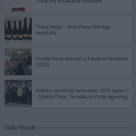
Treasury a Kálvária Pincében
Tokaj Magic - Bott Pince Előhegy
vertikális
Gizella Pince kóstoló a Kálvária Pincében
(2026)
KisBécs portfólió bemutató 2025 tavasz I.
- Gizella Pince, Veralda, osztrák egyveleg
Szólj hozzá!