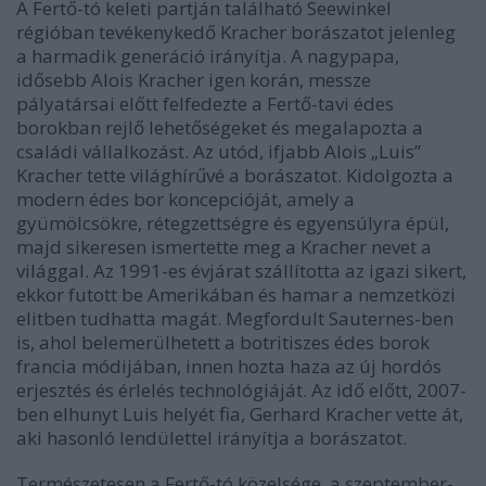
A Fertő-tó keleti partján található Seewinkel
régióban tevékenykedő Kracher borászatot jelenleg
a harmadik generáció irányítja. A nagypapa,
idősebb Alois Kracher igen korán, messze
pályatársai előtt felfedezte a Fertő-tavi édes
borokban rejlő lehetőségeket és megalapozta a
családi vállalkozást. Az utód, ifjabb Alois „Luis”
Kracher tette világhírűvé a borászatot. Kidolgozta a
modern édes bor koncepcióját, amely a
gyümölcsökre, rétegzettségre és egyensúlyra épül,
majd sikeresen ismertette meg a Kracher nevet a
világgal. Az 1991-es évjárat szállította az igazi sikert,
ekkor futott be Amerikában és hamar a nemzetközi
elitben tudhatta magát. Megfordult Sauternes-ben
is, ahol belemerülhetett a botritiszes édes borok
francia módijában, innen hozta haza az új hordós
erjesztés és érlelés technológiáját. Az idő előtt, 2007-
ben elhunyt Luis helyét fia, Gerhard Kracher vette át,
aki hasonló lendülettel irányítja a borászatot.
Természetesen a Fertő-tó közelsége, a szeptember-