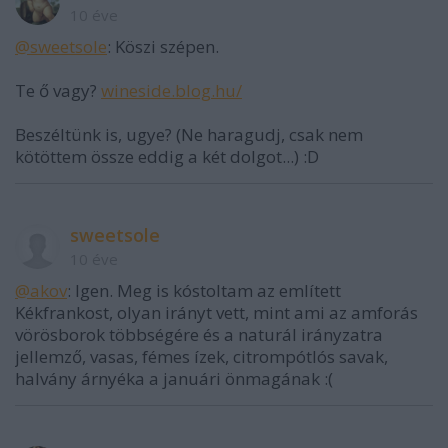
10 éve
@sweetsole
: Köszi szépen.
Te ő vagy?
wineside.blog.hu/
Beszéltünk is, ugye? (Ne haragudj, csak nem
kötöttem össze eddig a két dolgot...) :D
sweetsole
10 éve
@akov
: Igen. Meg is kóstoltam az említett
Kékfrankost, olyan irányt vett, mint ami az amforás
vörösborok többségére és a naturál irányzatra
jellemző, vasas, fémes ízek, citrompótlós savak,
halvány árnyéka a januári önmagának :(