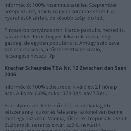
Információ: 100% rosenmuskateller. Szeptember
közepi szüret, amely nagyon korainak számít. A
nyarat esők zárták, de később szép idő lett.
Pirosas-borostyános szín. Illatos-pacsulis, hecsedlis,
karamellás. Piros bogyós lekvárok, rózsa, elég
gazdag, de egyben populáris is. Amúgy szép sava
van és érdekes is, a fűszerezettsége kiváló,
lecsengése hosszú.
7p
Kracher Scheurebe TBA Nr. 12 Zwischen den Seen
2006
Információ: 100% scheurebe. Kiváló év. 21 hónap
acél. Alkohol 6.0%, cukor 373.3g/l, sav 7.5g/l.
Borostyán szín. Rettentő sűrű, analitikailag kb.
kétszer annyi cukor és fele annyi alkohol van benne,
mint egy aszúban. Vanília, fűszerek, trópusiak, aszalt
őszibarack, narancslekvár, szőlő, nektarin,