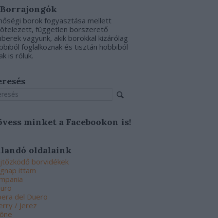
 Borrajongók
nőségi borok fogyasztása mellett
kötelezett, független borszerető
berek vagyunk, akik borokkal kizárólag
bbiból foglalkoznak és tisztán hobbiból
ak is róluk.
eresés
övess minket a Facebookon is!
llandó oldalaink
jtőzködő borvidékek
gnap ittam
mpania
uro
bera del Duero
erry / Jerez
ône