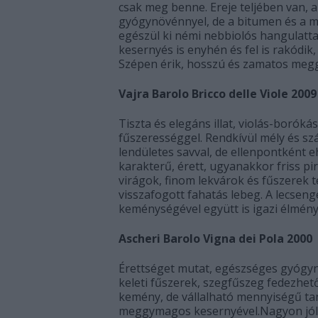
csak meg benne. Ereje teljében van, 
gyógynövénnyel, de a bitumen és a me
egészül ki némi nebbiolós hangulatta
kesernyés is enyhén és fel is rakódik,
Szépen érik, hosszú és zamatos meggy
Vajra Barolo Bricco delle Viole 2009
Tiszta és elegáns illat, violás-boróká
fűszerességgel. Rendkívül mély és sz
lendületes savval, de ellenpontként 
karakterű, érett, ugyanakkor friss p
virágok, finom lekvárok és fűszerek t
visszafogott fahatás lebeg. A lecseng
keménységével együtt is igazi élmény
Ascheri Barolo Vigna dei Pola 2000
Érettséget mutat, egészséges gyógyn
keleti fűszerek, szegfűszeg fedezhető
kemény, de vállalható mennyiségű ta
meggymagos kesernyével.Nagyon jól t