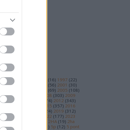
25 október
(
15
)
25 szeptember
(
14
)
vább
...
eedek
S 2.0
jegyzések
,
kommentek
om
jegyzések
,
kommentek
ímkék
93
(
11
)
1995
(
12
)
1996
(
16
)
1997
(
22
)
98
(
14
)
1999
(
48
)
2000
(
56
)
2001
(
30
)
02
(
56
)
2003
(
97
)
2004
(
69
)
2005
(
108
)
06
(
195
)
2007
(
251
)
2008
(
303
)
2009
78
)
2010
(
230
)
2011
(
374
)
2012
(
343
)
13
(
391
)
2014
(
210
)
2015
(
357
)
2016
89
)
2017
(
359
)
2018
(
324
)
2019
(
312
)
20
(
199
)
2021
(
219
)
2022
(
177
)
2023
17
)
2024
(
81
)
2025
(
30
)
2HA
(
19
)
2ha
5
)
3 pont
(
15
)
4 pont
(
81
)
5p
(
12
)
5 pont