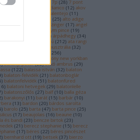
69
)
6p
(
26
)
6 pont
(
127
)
7p
(
28
)
7 pont
6
)
8p
(
21
)
8 pont
(
17
)
aglianico
(
12
)
akov
0
)
albariño
(
28
)
aldi
(
12
)
alentejo
(
11
)
öld
(
25
)
alión
(
18
)
alsace
(
25
)
alto adige
6
)
alves de sousa
(
13
)
alzinger
(
17
)
angel
renzo cachazo
(
11
)
anonym pince
(
19
)
tinori
(
51
)
argentína
(
28
)
árpádhegy
(
34
)
vay
(
39
)
ascheri
(
19
)
aszú
(
212
)
ata rangi
9
)
áts
(
11
)
auslese
(
15
)
ausztrália
(
32
)
sztria
(
223
)
badacsony
(
256
)
dacsonyörs
(
17
)
badacsony new yorkban
0
)
bakonyi péter
(
22
)
bakó ambrus
(
29
)
lassa
(
122
)
balassa istván
(
32
)
balaton
9
)
balaton-felvidék
(
21
)
balatonboglár
6
)
balatonfelvidék
(
51
)
balatonfüred
16
)
balatoni hetvegek
(
29
)
balatonlelle
7
)
balatonszőlős
(
27
)
balf
(
10
)
balla géza
2
)
barakonyi
(
11
)
barát
(
15
)
barbár
(
10
)
rbera
(
13
)
bardon
(
20
)
bárdos sarolta
6
)
barolo
(
25
)
barta
(
47
)
barta pince
(
25
)
ilicus
(
17
)
beaujolais
(
16
)
beaune
(
10
)
la és bandi
(
23
)
bencze birtok
(
23
)
nedek
(
21
)
berecz stephanie
(
15
)
berecz
éphanie
(
17
)
béres
(
22
)
béres pincészet
2
)
bernhard ott
(
19
)
betsek
(
37
)
bierzo