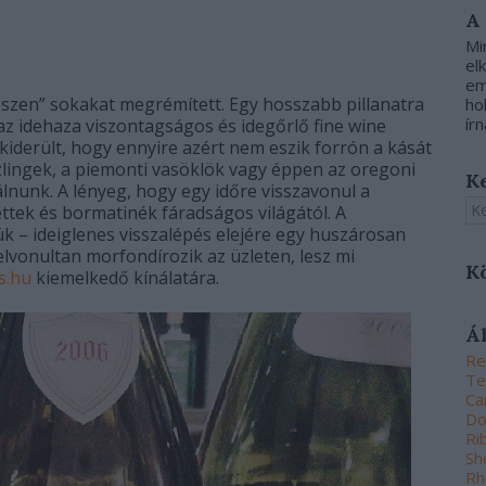
A
Mi
el
em
észen” sokakat megrémített. Egy hosszabb pillanatra
ho
írn
az idehaza viszontagságos és idegőrlő fine wine
kiderült, hogy ennyire azért nem eszik forrón a kását
zlingek, a piemonti vasöklök vagy éppen az oregoni
K
lnunk. A lényeg, hogy egy időre visszavonul a
ettek és bormatinék fáradságos világától. A
ük – ideiglenes visszalépés elejére egy huszárosan
 elvonultan morfondírozik az üzleten, lesz mi
K
s.hu
kiemelkedő kínálatára.
Á
Re
Te
Ca
Do
Ri
Sh
Rh