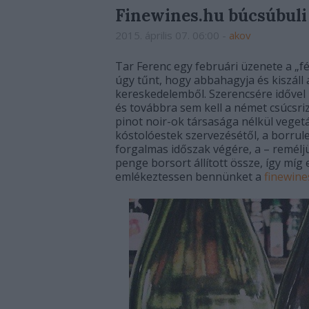
Finewines.hu búcsúbuli
2015. április 07. 06:00
-
akov
Tar Ferenc egy februári üzenete a „f
úgy tűnt, hogy abbahagyja és kiszáll 
kereskedelemből. Szerencsére idővel 
és továbbra sem kell a német csúcsri
pinot noir-ok társasága nélkül vegetá
kóstolóestek szervezésétől, a borrul
forgalmas időszak végére, a – remélj
penge borsort állított össze, így míg
emlékeztessen bennünket a
finewine