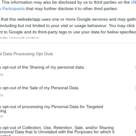
hér húsú gyümölcsök, kis benzin, trópusi gyümölcsök.
. This information may also be disclosed by us to third parties on the
IA
Bu
savtartalom és kellemes fanyarság a nagyon hosszú
Participants
that may further disclose it to other third parties.
Zs
k el!
7p+
 that this website/app uses one or more Google services and may gath
Kü
including but not limited to your visit or usage behaviour. You may click 
g Fas 9 Saar 2010
90
 to Google and its third-party tags to use your data for below specifi
Bo
ogle consent section.
már egy kevés érettséggel, fűszerekkel, virágokkal,
Ce
 redukcióval is. Testes, rettentően intenzív, kiváló
Ri
tikus fűszerekkel, szőlővel, trópusiakkal, mézzel. A
Th
l Data Processing Opt Outs
talmat jól ellensúlyozza a decens mennyiségű cukor.
We
.
7p+
o opt-out of the Sharing of my personal data.
In
A
 Ockfener Bockstein Mosel 2009
20
20
o opt-out of the Sale of my Personal Data.
iszta, virágos, enyhe grillázzsal, karamellel, szinte
20
lyású, életteli fehér húsú gyümölcsökkel, aszalt
In
20
írozott gyümölcsökkel. Brutálisan intenzív, szinte
20
to opt-out of processing my Personal Data for Targeted
 a gyümölcsös és érett aromák aránya szinte zavarba
20
ing.
20
In
20
tral Otago 2012
20
o opt-out of Collection, Use, Retention, Sale, and/or Sharing
20
ersonal Data that Is Unrelated with the Purposes for which it
lected.