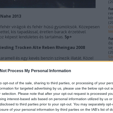
(
2
fu
re
 Nahe 2013
kós
(
2
fa, fehér virágok és fehér húsú gyümölcsök. Közepesen
Cr
Mé
ettel, kis tapadással, éretlen barack érzetével.
hoz képest lendületes és tartalmas.
5p+
fu
ős
iesling Trocken Alte Reben Rheingau 2008
se
(
2
Sz
aramell és egy kevés benzin színezik illatát. Közel
Ta
ságtól, élénk frissességét már elvesztette, inkább
20
rési aroma jellemzik. Savassága kiváló, finoman
Not Process My Personal Information
me
ici redukció árnyalja a képet. A sok érési aroma nem
kí
árjunk a végére!
6p+
Fu
to opt-out of the sale, sharing to third parties, or processing of your per
Tr
assen Mosel 2007
formation for targeted advertising by us, please use the below opt-out s
le
r selection. Please note that after your opt-out request is processed y
Ác
zellőzést meghálál. Szép, vonzó, fehér virágokkal és
eing interest-based ads based on personal information utilized by us or
na
eg bukéjával tarkított illat. Közepes test,
disclosed to third parties prior to your opt-out. You may separately opt-
pa
t jellemző fiatalkori szőlős aromákra zseniális
losure of your personal information by third parties on the IAB’s list of
(
2