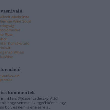
lvasnivaló
Művelt Alkoholista
hemian Wine Souls
rdogság
ncolómedve
ne Flow
kbor
ntár Komlókutató
rbúvár
ngarian Wines
kajWine
nformáció
y pontozunk
pcsolat
riss kommentek
rmintfan:
@József Ladeczky: Attól
rtok, hogy semmit. Ez egyébként is egy
csó bor, és nem is érlelésre s...