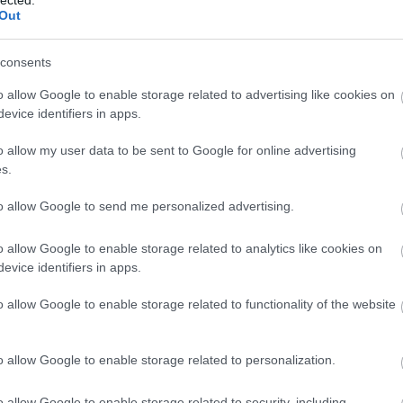
20
ete határán táncoló gyümölcsösség, alig lehet
Out
20
ztán definiált, rózsás, fűszeres, ritka minőségű fával
To
viszi. Átható, intenzív, még friss és rétegzett
ye aromáit mutatja, ezekhez társul egy kevés
consents
egendő mennyiségű tannin, szárított fűszerekkel
F
o allow Google to enable storage related to advertising like cookies on
 lecsengés, hibát nem nagyon lehet találni benne, a
RS
evice identifiers in apps.
abb, visszafogottabb a 2012-es kisebb testvéreinél.
be
At
o allow my user data to be sent to Google for online advertising
be
s.
 Grand Cru 2006
to allow Google to send me personalized advertising.
 érettséget mutat, rózsával, cseresznyével,
C
övényekkel, egy csipetnyi animalitással.
rdó, jól eltalált egyensúly, kifejezettebben
19
o allow Google to enable storage related to analytics like cookies on
19
éveket tagadhatna le, az intenzitása és ereje a korty
evice identifiers in apps.
20
szan villantja cseresznyés és gyógynövényes
20
o allow Google to enable storage related to functionality of the website
(
3
20
04
(
2
20
o allow Google to enable storage related to personalization.
hozta magával és ajánlotta fel Tar Ferenc
(
1
(
7
 ezt a bort, hiszen egyrészt az évjárat gyenge volt,
o allow Google to enable storage related to security, including