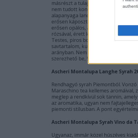
másrészt a tulajdonos Lalou Bize-Ler
authenti
nem tudott koncentrálni a borkészíté
alapanyaga landolt ebben a village s
erősen káposztás-vegetális vonalat v
erősen opálos, amit nyilván a palackba
rózsával, érett lekvárokkal, egzotiku
Testes, piros bogyós, közepesen vege
savtartalom, kulturált tannin, a gyüm
arányban. Nem átütő bor, de utóíze
szerezhető be, 500-600 Eurót is ki kel
Ascheri Montalupa Langhe Syrah 2
Rendhagyó syrah Piemontból. Vonzó é
Maraschino tea kellemes aromáival, zs
meglep a rendkívül sok tannin, amely 
az aromatika, ugyan nem fajtajelleg
piemonti stílusban. A pont egyértelmű
Ascheri Montalupa Syrah Vino da T
Ugyanaz, immár közel húszéves kiadás