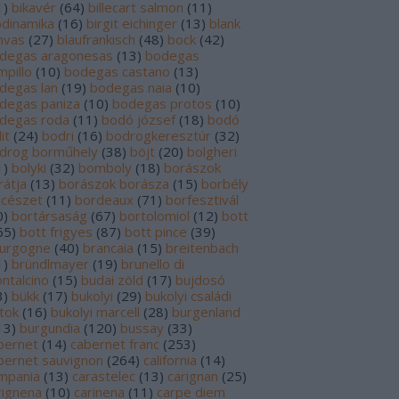
1
)
bikavér
(
64
)
billecart salmon
(
11
)
odinamika
(
16
)
birgit eichinger
(
13
)
blank
nvas
(
27
)
blaufrankisch
(
48
)
bock
(
42
)
degas aragonesas
(
13
)
bodegas
mpillo
(
10
)
bodegas castano
(
13
)
degas lan
(
19
)
bodegas naia
(
10
)
degas paniza
(
10
)
bodegas protos
(
10
)
degas roda
(
11
)
bodó józsef
(
18
)
bodó
it
(
24
)
bodri
(
16
)
bodrogkeresztúr
(
32
)
drog borműhely
(
38
)
böjt
(
20
)
bolgheri
1
)
bolyki
(
32
)
bomboly
(
18
)
borászok
rátja
(
13
)
borászok borásza
(
15
)
borbély
ncészet
(
11
)
bordeaux
(
71
)
borfesztivál
0
)
bortársaság
(
67
)
bortolomiol
(
12
)
bott
65
)
bott frigyes
(
87
)
bott pince
(
39
)
urgogne
(
40
)
brancaia
(
15
)
breitenbach
1
)
bründlmayer
(
19
)
brunello di
ntalcino
(
15
)
budai zöld
(
17
)
bujdosó
3
)
bükk
(
17
)
bukolyi
(
29
)
bukolyi családi
rtok
(
16
)
bukolyi marcell
(
28
)
burgenland
13
)
burgundia
(
120
)
bussay
(
33
)
bernet
(
14
)
cabernet franc
(
253
)
bernet sauvignon
(
264
)
california
(
14
)
mpania
(
13
)
carastelec
(
13
)
carignan
(
25
)
rignena
(
10
)
carinena
(
11
)
carpe diem