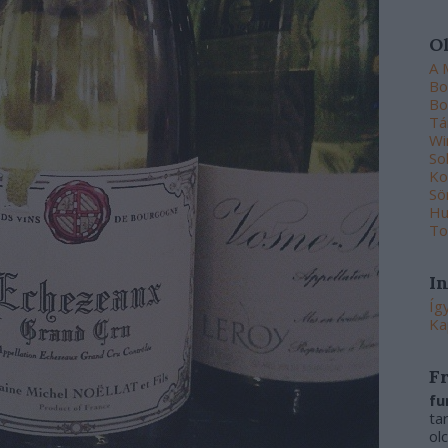
O
A 
Bo
Bo
Tá
Wi
So
Ko
Sö
Hu
To
I
Íg
Ka
F
fu
ta
ol