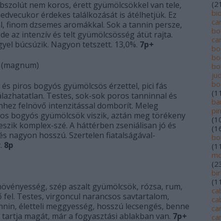
(
2
abszolút nem koros, érett gyümölcsökkel van tele,
bi
dvecukor érdekes találkozását is átélhetjük. Ez
ca
l, finom dzsemes aromákkal. Sok a tannin persze,
bo
 de az intenzív és telt gyümölcsösség átüt rajta.
ca
el búcsúzik. Nagyon tetszett. 13,0%.
7p+
bo
bo
(magnum)
bo
jud
bo
s és piros bogyós gyümölcsös érzettel, pici fás
(
1
álazhatatlan. Testes, sok-sok poros tanninnal és
ba
ehhez felnövő intenzitással domborít. Meleg
pi
iros bogyós gyümölcsök viszik, aztán meg törékeny
(
1
eszik komplex-szé. A háttérben zseniálisan jó és
(
1
és nagyon hosszú. Szertelen fiatalságával-
bo
.
8p
(
1
mo
(
2
bi
(
1
övényesség, szép aszalt gyümölcsök, rózsa, rum,
ca
 fel. Testes, virgoncul narancsos savtartalom,
ca
nnin, életteli meggyesség, hosszú lecsengés, benne
ca
artja magát, már a fogyasztási ablakban van.
7p+
ca