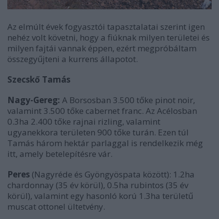
Az elmúlt évek fogyasztói tapasztalatai szerint igen
nehéz volt követni, hogy a fiúknak milyen területei és
milyen fajtái vannak éppen, ezért megpróbáltam
összegyűjteni a kurrens állapotot.
Szecskő Tamás
Nagy-Gereg:
A Borsosban 3.500 tőke pinot noir,
valamint 3.500 tőke cabernet franc. Az Acélosban
0.3ha 2.400 tőke rajnai rizling, valamint
ugyanekkora területen 900 tőke turán. Ezen túl
Tamás három hektár parlaggal is rendelkezik még
itt, amely betelepítésre vár.
Peres
(Nagyréde és Gyöngyöspata között): 1.2ha
chardonnay (35 év körül), 0.5ha rubintos (35 év
körül), valamint egy hasonló korú 1.3ha területű
muscat ottonel ültetvény.