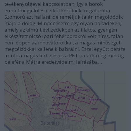
tevékenységével kapcsolatban, így a borok
eredetmegjelölés nélkül kerülnek forgalomba.
Szomorú ezt hallani, de reméljük talán megoldódik
majd a dolog. Mindenesetre egy olyan borvidéken,
amely az elmúlt évtizedekben az illatos, gyengén
elkészített olcsó ipari fehérborokról volt híres, talán
nem éppen az innovátorokkal, a magas minőséget
megcélzókkal kellene kibabrálni. Ezzel együtt persze
az ultramagas terhelés és a PET palack még mindig
belefér a Mátra eredetvédelmi leírásába…