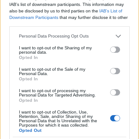
IAB’s list of downstream participants. This information may
narancsboros, zamatos, virágos, remek savakkal és
also be disclosed by us to third parties on the
IAB’s List of
támogató tanninnal. Itt is kénezés után volna fair
Downstream Participants
that may further disclose it to other
ránézni.
third parties.
Losonci Rajnai Rizling “TBA” 2013
Please note that this website/app uses one or more Google
Personal Data Processing Opt Outs
services and may gather and store information including but
A száraznak szánt rajnai közül kiválogatták a
not limited to your visit or usage behaviour. You may click to
I want to opt-out of the Sharing of my
botrytiszes szemeket (80%), majd egy
personal data.
grant or deny consent to Google and its third-party tags to
Opted In
üvegballonban készült belőle édes bor, összesen kb.
use your data for below specified purposes in below Google
20 palack. Testes, elegáns, nagyon tiszta, kiváló
consent section.
I want to opt-out of the Sale of my
savakkal, jó sav-cukor aránnyal. Nagyon hosszú,
Personal Data.
Opted In
szinte felrobban. Kiemelkedő!
I want to opt-out of processing my
Losonci Pinot Noir Válogatás 2013
Personal Data for Targeted Advertising.
Opted In
Most fog piacra kerülni. Kifejezetten fajtajelleges, jól
definiált pinot noir-os gyümölcsösséggel, szépen
I want to opt-out of Collection, Use,
Retention, Sale, and/or Sharing of my
tartó, emelkedett savtartalommal. A háttérben jó
Personal Data that Is Unrelated with the
Purposes for which it was collected.
minőségű fa-fűszerek dolgoznak, az egész bor
Opted Out
nagyon vonzó, friss és zamatos. Az eddigi legjobb