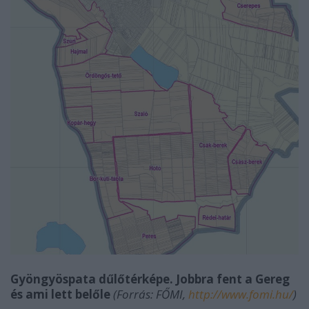
Gyöngyöspata dűlőtérképe. Jobbra fent a Gereg
és ami lett belőle
(Forrás: FŐMI,
http://www.fomi.hu/
)