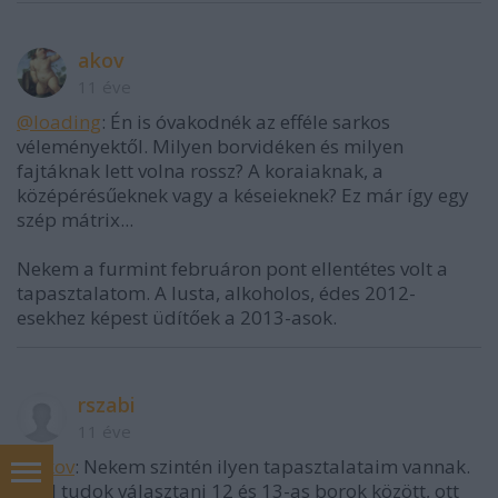
akov
11 éve
@loading
: Én is óvakodnék az efféle sarkos
véleményektől. Milyen borvidéken és milyen
fajtáknak lett volna rossz? A koraiaknak, a
középérésűeknek vagy a késeieknek? Ez már így egy
szép mátrix...
Nekem a furmint februáron pont ellentétes volt a
tapasztalatom. A lusta, alkoholos, édes 2012-
esekhez képest üdítőek a 2013-asok.
rszabi
11 éve
@akov
: Nekem szintén ilyen tapasztalataim vannak.
Ahol tudok választani 12 és 13-as borok között, ott