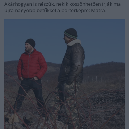
Akárhogyan is nézzük, nekik köszönhetően írják ma
újra nagyobb betűkkel a bortérképre: Mátra.