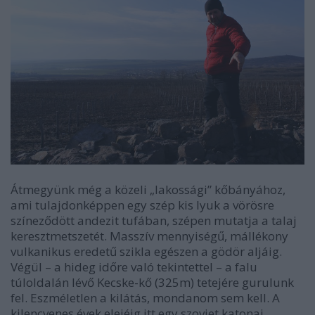
Átmegyünk még a közeli „lakossági” kőbányához,
ami tulajdonképpen egy szép kis lyuk a vörösre
színeződött andezit tufában, szépen mutatja a talaj
keresztmetszetét. Masszív mennyiségű, mállékony
vulkanikus eredetű szikla egészen a gödör aljáig.
Végül – a hideg időre való tekintettel – a falu
túloldalán lévő Kecske-kő (325m) tetejére gurulunk
fel. Eszméletlen a kilátás, mondanom sem kell. A
kilencvenes évek elejéig itt egy szovjet katonai