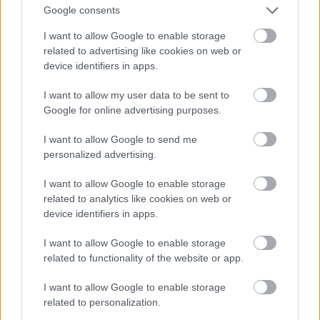
pinot noir Bálinttól.
Google consents
Losonci Gereg Kékfrankos 2011
I want to allow Google to enable storage
related to advertising like cookies on web or
Ezt a bor még novemberben
kóstoltam
, nem sokkal
device identifiers in apps.
palackozás előtt, elég vad dolognak tűnt, szerencsére
kezd talán lenyugodni. Három évet töltött fában, a
I want to allow my user data to be sent to
14.5%-os szeszhez 7.9g/l sav jutott. Szép vonzó illat,
Google for online advertising purposes.
cseresznyével, meggyel, érleltes hatású, de tiszta.
Savanyú gyümölcsök által dominált aromatika,
I want to allow Google to send me
personalized advertising.
nagyon intenzív a bor, szinte felrobban. Nagyon
magas sav egyengette szerkezet, közepes-magas
I want to allow Google to enable storage
mennyiségű tanninnal, szép fűszerekkel, hosszú
related to analytics like cookies on web or
lecsengéssel. Biztosan időre van még szüksége, de
device identifiers in apps.
már most is látszik benne az érték bőven.
I want to allow Google to enable storage
Losonci Turán 2014
(minta)
related to functionality of the website or app.
A sokszor nagy testű, hömpölygősen vastag turán
I want to allow Google to enable storage
antitézise. Könnyed, laza szövésű, sok porosan
related to personalization.
textúrált tanninnal, muskátlis mellékzöngékkel, jó