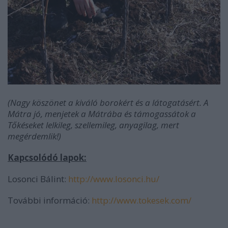
(Nagy köszönet a kiváló borokért és a látogatásért. A
Mátra jó, menjetek a Mátrába és támogassátok a
Tőkéseket lelkileg, szellemileg, anyagilag, mert
megérdemlik!)
Kapcsolódó lapok:
Losonci Bálint:
http://www.losonci.hu/
További információ:
http://www.tokesek.com/