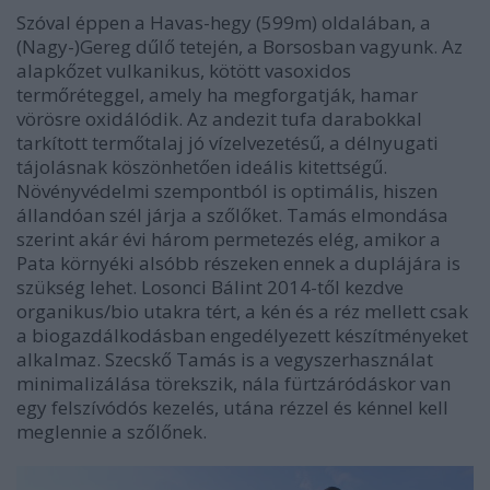
Szóval éppen a Havas-hegy (599m) oldalában, a
(Nagy-)Gereg dűlő tetején, a Borsosban vagyunk. Az
alapkőzet vulkanikus, kötött vasoxidos
termőréteggel, amely ha megforgatják, hamar
vörösre oxidálódik. Az andezit tufa darabokkal
tarkított termőtalaj jó vízelvezetésű, a délnyugati
tájolásnak köszönhetően ideális kitettségű.
Növényvédelmi szempontból is optimális, hiszen
állandóan szél járja a szőlőket. Tamás elmondása
szerint akár évi három permetezés elég, amikor a
Pata környéki alsóbb részeken ennek a duplájára is
szükség lehet. Losonci Bálint 2014-től kezdve
organikus/bio utakra tért, a kén és a réz mellett csak
a biogazdálkodásban engedélyezett készítményeket
alkalmaz. Szecskő Tamás is a vegyszerhasználat
minimalizálása törekszik, nála fürtzáródáskor van
egy felszívódós kezelés, utána rézzel és kénnel kell
meglennie a szőlőnek.