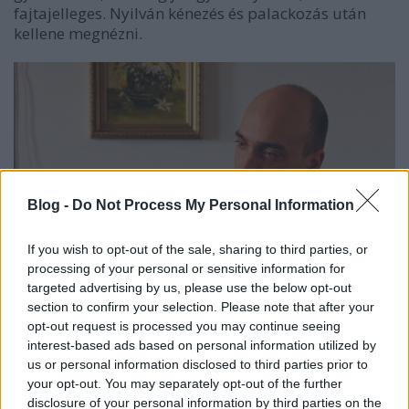
fajtajelleges. Nyilván kénezés és palackozás után
kellene megnézni.
Blog -
Do Not Process My Personal Information
If you wish to opt-out of the sale, sharing to third parties, or
processing of your personal or sensitive information for
targeted advertising by us, please use the below opt-out
section to confirm your selection. Please note that after your
opt-out request is processed you may continue seeing
interest-based ads based on personal information utilized by
Losonci Hárslevelű 2013
(minta)
us or personal information disclosed to third parties prior to
your opt-out. You may separately opt-out of the further
Három napot ázott héjon. Illatában virágok és némi
disclosure of your personal information by third parties on the
reszelt alma. Kóstolva már felismerhetően