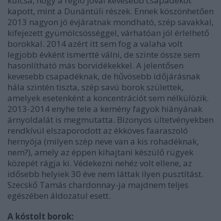
kulcsa, hogy a régió jóval kevesebb csapadékot
kapott, mint a Dunántúli részek. Ennek köszönhetően
2013 nagyon jó évjáratnak mondható, szép savakkal,
kifejezett gyümölcsösséggel, várhatóan jól érlelhető
borokkal. 2014 azért itt sem fog a valaha volt
legjobb évként ismertté válni, de szinte össze sem
hasonlítható más borvidékekkel. A jelentősen
kevesebb csapadéknak, de hűvösebb időjárásnak
hála szintén tiszta, szép savú borok születtek,
amelyek esetenként a koncentrációt sem nélkülözik.
2013-2014 enyhe tele a kemény fagyok hiányának
árnyoldalát is megmutatta. Bizonyos ültetvényekben
rendkívül elszaporodott az ékköves faaraszoló
hernyója (milyen szép neve van a kis rohadéknak,
nem?), amely az éppen kihajtani készülő rügyek
közepét rágja ki. Védekezni nehéz volt ellene, az
idősebb helyiek 30 éve nem láttak ilyen pusztítást.
Szecskő Tamás chardonnay-ja majdnem teljes
egészében áldozatul esett.
A kóstolt borok: