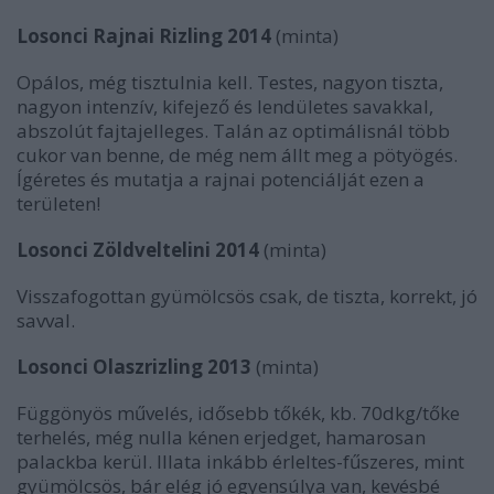
Losonci Rajnai Rizling 2014
(minta)
Opálos, még tisztulnia kell. Testes, nagyon tiszta,
nagyon intenzív, kifejező és lendületes savakkal,
abszolút fajtajelleges. Talán az optimálisnál több
cukor van benne, de még nem állt meg a pötyögés.
Ígéretes és mutatja a rajnai potenciálját ezen a
területen!
Losonci Zöldveltelini 2014
(minta)
Visszafogottan gyümölcsös csak, de tiszta, korrekt, jó
savval.
Losonci Olaszrizling 2013
(minta)
Függönyös művelés, idősebb tőkék, kb. 70dkg/tőke
terhelés, még nulla kénen erjedget, hamarosan
palackba kerül. Illata inkább érleltes-fűszeres, mint
gyümölcsös, bár elég jó egyensúlya van, kevésbé