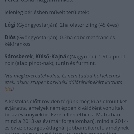
Jelenleg bérlésben művelt területek:
Lógi
(Gyöngyöstarján): 2ha olaszrizling (45 éves)
Diós
(Gyöngyöstarján): 0.3ha cabernet franc és
kékfrankos
Sárosberek, Külső-Kajnár
(Nagyréde): 1.5ha pinot
noir (alap pinot-nak), turán és furmint.
(Ha megkeveredtél volna, és nem tudod hol lehetnek
ezek, akkor szuper borvidéki dűlőtérképekért kattints
ide
!)
A kóstolás előtt röviden térjünk még ki az elmúlt két
évjáratra, amelyek nem éppen kiválóként vonultak
be az évkönyvekbe. Ezzel ellentétben a Mátrában
mind a 2013-as év (már forgalomban), mind a 2014-
es év az országos átlagnál jobban sikerült, amelynek