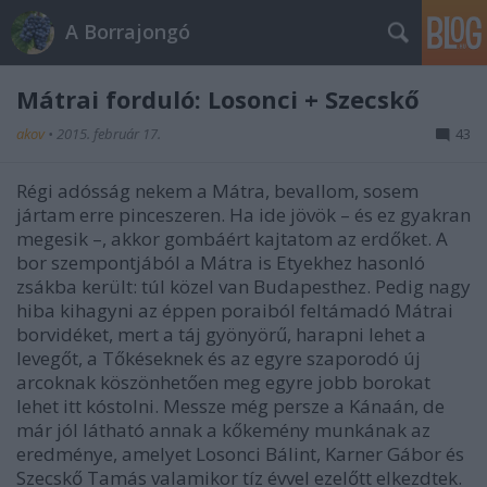
A Borrajongó
Mátrai forduló: Losonci + Szecskő
akov
•
2015. február 17.
43
Régi adósság nekem a Mátra, bevallom, sosem
jártam erre pinceszeren. Ha ide jövök – és ez gyakran
megesik –, akkor gombáért kajtatom az erdőket. A
bor szempontjából a Mátra is Etyekhez hasonló
zsákba került: túl közel van Budapesthez. Pedig nagy
hiba kihagyni az éppen poraiból feltámadó Mátrai
borvidéket, mert a táj gyönyörű, harapni lehet a
levegőt, a Tőkéseknek és az egyre szaporodó új
arcoknak köszönhetően meg egyre jobb borokat
lehet itt kóstolni. Messze még persze a Kánaán, de
már jól látható annak a kőkemény munkának az
eredménye, amelyet Losonci Bálint, Karner Gábor és
Szecskő Tamás valamikor tíz évvel ezelőtt elkezdtek.