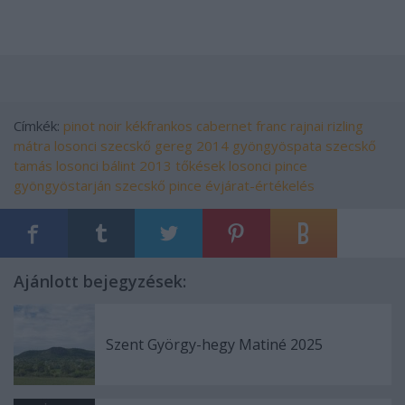
Címkék:
pinot noir
kékfrankos
cabernet franc
rajnai rizling
mátra
losonci
szecskő
gereg
2014
gyöngyöspata
szecskő
tamás
losonci bálint
2013
tőkések
losonci pince
gyöngyöstarján
szecskő pince
évjárat-értékelés
Ajánlott bejegyzések:
Szent György-hegy Matiné 2025