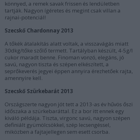
könnyed, a remek savak frissen és lendületben
tartják. Nagyon ígéretes és megint csak villan a
rajnai-potenciál!
Szecskő Chardonnay 2013
A tőkék átalakítás alatt voltak, a visszavágás miatt
30dkg/tőke szőlő termett. Tartályban készült, 4-5g/l
cukor maradt benne. Finoman vonzó, elegáns, jó
savú, nagyon tiszta és szépen elkészített, a
seprőkeverés jegyei éppen annyira érezhetőek rajta,
amennyire kell.
Szecskő Szürkebarát 2013
Országszerte nagyon jót tett a 2013-as év hűvös őszi
időszaka a szürkebaráttal. Ez a bor itt ennek egy
kiváló példája. Tiszta, virgonc savú, nagyon szépen
definiált gyümölcsökkel, szép lecsengéssel,
miközben a fajtajellegen sem esett csorba.