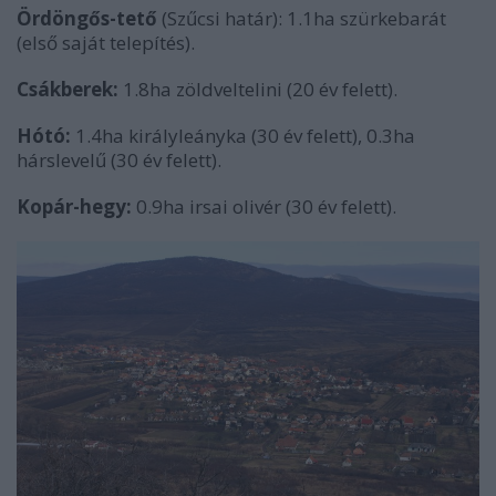
Ördöngős-tető
(Szűcsi határ): 1.1ha szürkebarát
(első saját telepítés).
Csákberek:
1.8ha zöldveltelini (20 év felett).
Hótó:
1.4ha királyleányka (30 év felett), 0.3ha
hárslevelű (30 év felett).
Kopár-hegy:
0.9ha irsai olivér (30 év felett).