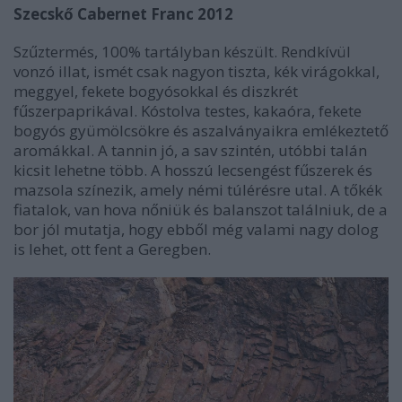
Szecskő Cabernet Franc 2012
Szűztermés, 100% tartályban készült. Rendkívül
vonzó illat, ismét csak nagyon tiszta, kék virágokkal,
meggyel, fekete bogyósokkal és diszkrét
fűszerpaprikával. Kóstolva testes, kakaóra, fekete
bogyós gyümölcsökre és aszalványaikra emlékeztető
aromákkal. A tannin jó, a sav szintén, utóbbi talán
kicsit lehetne több. A hosszú lecsengést fűszerek és
mazsola színezik, amely némi túlérésre utal. A tőkék
fiatalok, van hova nőniük és balanszot találniuk, de a
bor jól mutatja, hogy ebből még valami nagy dolog
is lehet, ott fent a Geregben.