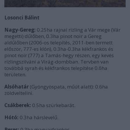
Losonci Bálint
Nagy-Gereg:
0.25ha rajnai rizling a Vár mege (Vár
megetti) dűlőben, 0.3ha pinot noir a Gereg
aldűlőben (2006-os telepítés, 2011-ben termett
először, 777-es klón), 0.3ha-0.3ha kékfrankos és
pinot noir (777) a Tamás-hegy részen, egy kevés
rizlingszilváni a Virág-dombban. Tervben van
továbbá syrah és kékfrankos telepítése 0.6ha
területen.
Alsóhatár
(Gyöngyöspata, műút alatt): 0.6ha
zöldveltelini.
Csákberek:
0.5ha szürkebarát.
Hótó:
0.3ha hárslevelű.
Peres:
0.3ha magyarfrankos.