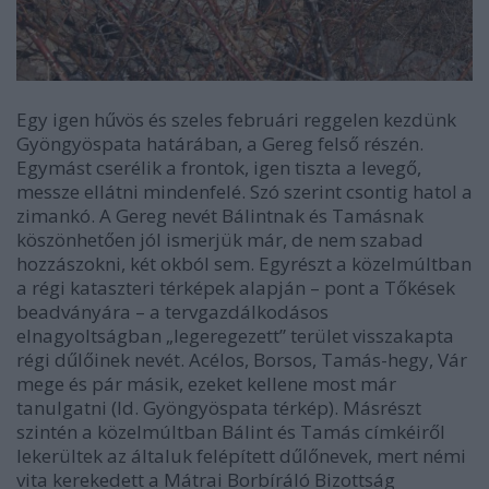
Egy igen hűvös és szeles februári reggelen kezdünk
Gyöngyöspata határában, a Gereg felső részén.
Egymást cserélik a frontok, igen tiszta a levegő,
messze ellátni mindenfelé. Szó szerint csontig hatol a
zimankó. A Gereg nevét Bálintnak és Tamásnak
köszönhetően jól ismerjük már, de nem szabad
hozzászokni, két okból sem. Egyrészt a közelmúltban
a régi kataszteri térképek alapján – pont a Tőkések
beadványára – a tervgazdálkodásos
elnagyoltságban „legeregezett” terület visszakapta
régi dűlőinek nevét. Acélos, Borsos, Tamás-hegy, Vár
mege és pár másik, ezeket kellene most már
tanulgatni (ld. Gyöngyöspata térkép). Másrészt
szintén a közelmúltban Bálint és Tamás címkéiről
lekerültek az általuk felépített dűlőnevek, mert némi
vita kerekedett a Mátrai Borbíráló Bizottság