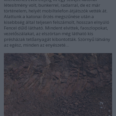
létesítmény volt, bunkerrel, radarral, de ez már
történelem, helyét mobiltelefon átjátszók vették át.
Alattunk a katonai őrzés megszűnése után a
kisebbség által teljesen felszámolt, hosszan elnyúló
Fencel dűlő látható. Mindent elvittek, faoszlopokat,
vezetőszálakat, az elszórtan még látható kis
présházak tetőanyagát kibontották. Szörnyű látvány
az egész, minden az enyészeté…