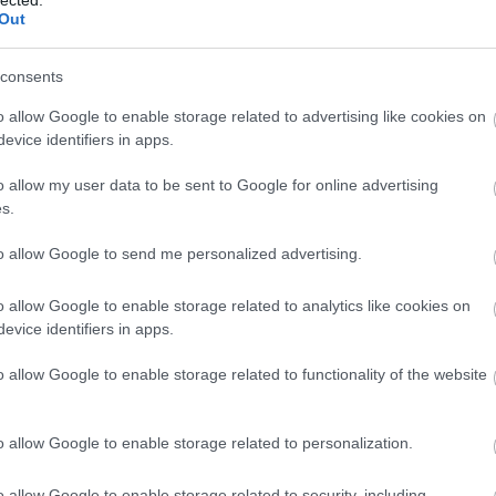
20
Out
20
To
s illat, ízben édes citrusok, kis fűszer, kis só és
lágy savérzet miatt laposnak hat.
4p
consents
F
,7%. 3.700Ft
o allow Google to enable storage related to advertising like cookies on
RS
evice identifiers in apps.
be
m túl összetett illat. Nagy test, komoly beltartalom,
At
re épülő szikár aromatika. Hordója a kelleténél
o allow my user data to be sent to Google for online advertising
be
ben van (korábbi kóstolási élményekkel összevetve).
s.
l, összességében rusztikus, darabos a korty, elég
mmal. Mégis, tisztasága és borszerűsége láttán
to allow Google to send me personalized advertising.
C
19
o allow Google to enable storage related to analytics like cookies on
ehér húsú gyümölcsök, cukorka, kis fűszer és
19
evice identifiers in apps.
citrusok, őszibarack, fűszerek, kis fűszer, só és némi
20
20
o allow Google to enable storage related to functionality of the website
(
3
20
. 3.800Ft
(
2
20
o allow Google to enable storage related to personalization.
 megszokottan érlelt, oxidáció jegyeivel kecsegtető
(
1
ő alkohollal, héjas és cseres aromák fanfárjával,
(
7
o allow Google to enable storage related to security, including