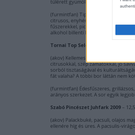
túlérett gyümölcsökkel. Lehetne akár
authenti
(furmintfan) Tipikus Fekete Bélás han
citrusos, enyhén füstös illat, némi la
fűszerekkel, pici kenyérhéjjal. Enyhe
alkohol billenti ki egyensúlyából.
5p
Tornai Top Selection Apátsági Fur
(akov) Kellemes fehér virágos vonalo
citrusokkal, szép zamatokkal, jó savv
sorból tisztaságával és kulturáltságá
fát valaha? A többi bor láttán nem kö
(furmintfan) Édesfűszeres, grillázsos, 
arányos szerkezet. A sor egyik legjob
Szabó Pincészet Juhfark 2009
– 12,5
(akov) Palackbuké, pacsuli, olajos mag
ellenére híg és üres. A pacsulis-virág