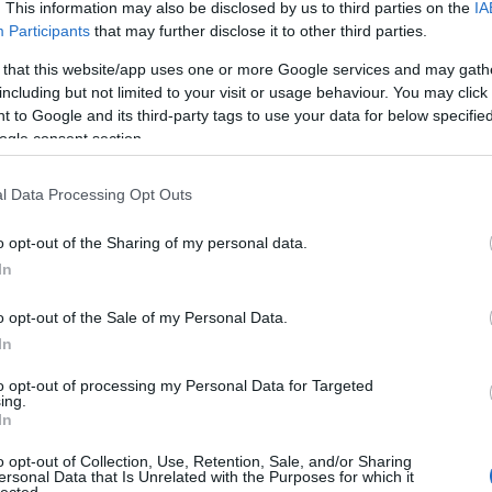
. This information may also be disclosed by us to third parties on the
IA
Bu
áadásul az egyik tulajdonos szakmai kötődését
Participants
that may further disclose it to other third parties.
Zs
mum meglepő. Kisebbfajta palotaforradalmat robbant
 that this website/app uses one or more Google services and may gath
Kü
including but not limited to your visit or usage behaviour. You may click 
tó technokolos illó, kóstolva borecet, némi
90
 to Google and its third-party tags to use your data for below specifi
pontozni.
Bo
ogle consent section.
Ce
Ri
.500Ft
Th
l Data Processing Opt Outs
We
lesztő fedi, ami erjedési hibára utal. Testesen krémes,
sa aromatikával. Alig van karaktere, közel teljesen
o opt-out of the Sharing of my personal data.
k kritika. Már le sem írom, mi a bajom az árral.
5p-
In
A
20
n némi körte, és valami nem túl vonzó kis földesség,
20
o opt-out of the Sale of my Personal Data.
egyek, kis méz, hordófűszerek, pici fa, só. A sav
20
In
20
20
to opt-out of processing my Personal Data for Targeted
20
ing.
ing 2011
– 12,5%. 3.200Ft
20
In
20
egyeivel. Édeskés, bizonytalan, dohos hordós
20
o opt-out of Collection, Use, Retention, Sale, and/or Sharing
helyette híg, émelyítő cukrosság (5,1g/l) a vége. Ki
20
ersonal Data that Is Unrelated with the Purposes for which it
lected.