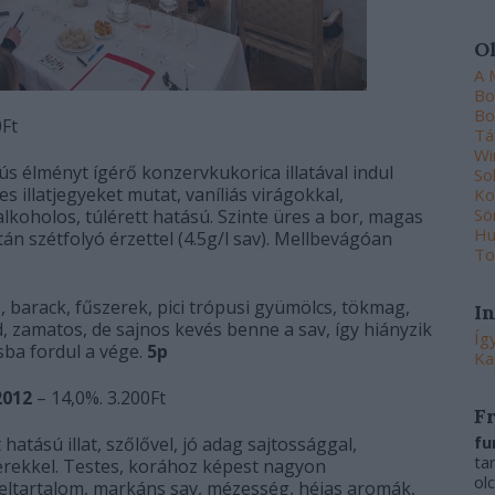
O
A 
Bo
Bo
0Ft
Tá
Wi
ús élményt ígérő konzervkukorica illatával indul
So
tes illatjegyeket mutat, vaníliás virágokkal,
Ko
Sö
alkoholos, túlérett hatású. Szinte üres a bor, magas
Hu
tán szétfolyó érzettel (4.5g/l sav). Mellbevágóan
To
e, barack, fűszerek, pici trópusi gyümölcs, tökmag,
I
, zamatos, de sajnos kevés benne a sav, így hiányzik
Íg
osba fordul a vége.
5p
Ka
2012
– 14,0%. 3.200Ft
F
fu
hatású illat, szőlővel, jó adag sajtossággal,
ta
zerekkel. Testes, korához képest nagyon
ol
beltartalom, markáns sav, mézesség, héjas aromák,