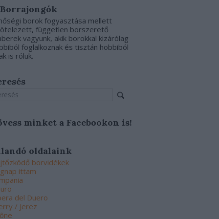
 Borrajongók
nőségi borok fogyasztása mellett
kötelezett, független borszerető
berek vagyunk, akik borokkal kizárólag
bbiból foglalkoznak és tisztán hobbiból
ak is róluk.
eresés
övess minket a Facebookon is!
llandó oldalaink
jtőzködő borvidékek
gnap ittam
mpania
uro
bera del Duero
erry / Jerez
ône