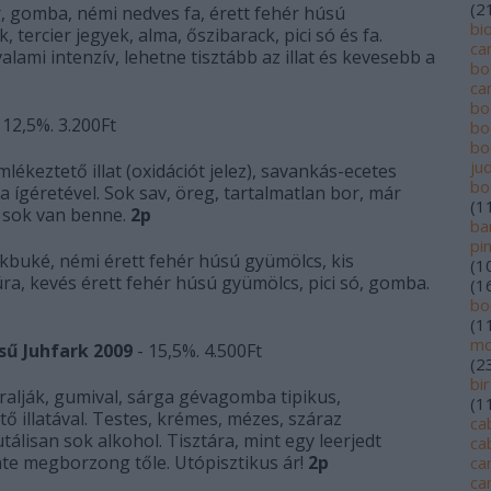
(
2
ar, gomba, némi nedves fa, érett fehér húsú
bi
, tercier jegyek, alma, őszibarack, pici só és fa.
ca
lami intenzív, lehetne tisztább az illat és kevesebb a
bo
ca
bo
 12,5%. 3.200Ft
bo
bo
jud
ékeztető illat (oxidációt jelez), savankás-ecetes
bo
a ígéretével. Sok sav, öreg, tartalmatlan bor, már
(
1
 sok van benne.
2p
ba
pi
lackbuké, némi érett fehér húsú gyümölcs, kis
(
1
ra, kevés érett fehér húsú gyümölcs, pici só, gomba.
(
1
bo
(
1
mo
sű Juhfark 2009
- 15,5%. 4.500Ft
(
2
bi
ralják, gumival, sárga gévagomba tipikus,
(
1
 illatával. Testes, krémes, mézes, száraz
ca
tálisan sok alkohol. Tisztára, mint egy leerjedt
ca
te megborzong tőle. Utópisztikus ár!
2p
ca
ca