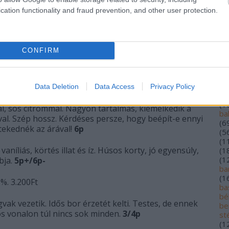
milyen szőlőfajtából.
4p
(
1
cation functionality and fraud prevention, and other user protection.
(
5
(
1
gulat: érettebb karakter, barackos, mézes, érett
alf
kkal, ízében hasonló jegyek, sárgabarackkal,
(
1
 késői szüretes beütés, a korty végén fűtő, magas
lo
CONFIRM
an
ár
mint 2011
– 13,5%. 3.700Ft
(
2
au
Data Deletion
Data Access
Privacy Policy
ba
n mozog, rengeteg minőségi fás hatással, érett
(
1
al, sós citrommal. Nagyon tartalmas, kiemelkedik a
ba
val. Szép hossz. Kérdéses persze, hogy beépít-e ennyi
(
6
tekednék az árával!
6p
(
5
(
1
vaníliás, körtés illat és íz. Húsos korty, jó egyensúly,
(
1
(
1
bja.
5p+/6p-
ba
(
1
%. 3.200Ft
bas
bé
vak vezetik. Idős bor érzetét kelti. Testes, de ennek
be
os vonalon túl nincs sok minden.
3/4p
st
(
1