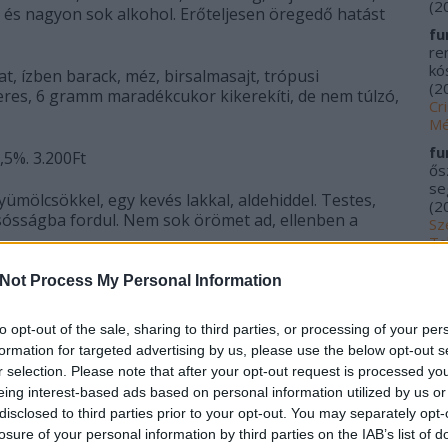
(
2
és nagyon sok alkohol. Erőteljesen öregedő hatást
fu
re
kós
at, ízben barack, méz, birsalmasajt, trópusi
(
2
cseres, 6 gramm maradékcukor kikerekíti, de nem túlzó,
Cr
Mé
fu
,5%. 3.200Ft
ős
se
 gyümölcsökkel, egy kevés lakkal, aldehiddel. Testes,
(
2
 sósságba fordul. Nem sok örömet ad, ellenben a
Sz
Ta
20
arack, fűszerek és illó. Arányos szerkezet, ízben
Not Process My Personal Information
me
 gyümölcsök, alma, némi körömlakkos illó, pici
kí
Fu
to opt-out of the sale, sharing to third parties, or processing of your per
Tr
formation for targeted advertising by us, please use the below opt-out s
le
 8.100Ft
r selection. Please note that after your opt-out request is processed y
Ác
eing interest-based ads based on personal information utilized by us or
 zárással. Durván ecetes és illós, a borhibák tanóra
na
disclosed to third parties prior to your opt-out. You may separately opt-
pa
cserepalack, de nem segít. A zár miatt tudható, hogy
losure of your personal information by third parties on the IAB’s list of
(
2
lackban volt (acetobacter), azaz ismét egy rosszul