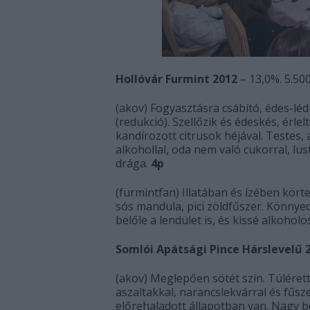
Hollóvár Furmint 2012
– 13,0%. 5.50
(akov) Fogyasztásra csábító, édes-léd
(redukció). Szellőzik és édeskés, érlel
kandírozott citrusok héjával. Testes, 
alkohollal, oda nem való cukorral, lus
drága.
4p
(furmintfan) Illatában és ízében kört
sós mandula, pici zöldfűszer. Könnyed
belőle a lendület is, és kissé alkohol
Somlói Apátsági Pince Hárslevelű 
(akov) Meglepően sötét szín. Túlérett 
aszaltakkal, narancslekvárral és fűs
előrehaladott állapotban van. Nagy 