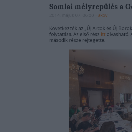
Somlai mélyrepülés a Ge
2014. május 07. 06:00
-
akov
Következzék az „Új Arcok és Új Borok
folytatása. Az első rész
itt
olvasható. 
második része rejtegette.