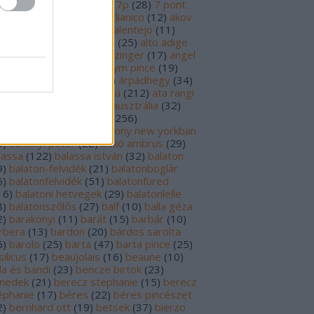
69
)
6p
(
26
)
6 pont
(
127
)
7p
(
28
)
7 pont
6
)
8p
(
21
)
8 pont
(
17
)
aglianico
(
12
)
akov
0
)
albariño
(
28
)
aldi
(
12
)
alentejo
(
11
)
öld
(
25
)
alión
(
18
)
alsace
(
25
)
alto adige
6
)
alves de sousa
(
13
)
alzinger
(
17
)
angel
renzo cachazo
(
11
)
anonym pince
(
19
)
tinori
(
51
)
argentína
(
28
)
árpádhegy
(
34
)
vay
(
39
)
ascheri
(
19
)
aszú
(
212
)
ata rangi
9
)
áts
(
11
)
auslese
(
15
)
ausztrália
(
32
)
sztria
(
224
)
badacsony
(
256
)
dacsonyörs
(
17
)
badacsony new yorkban
0
)
bakonyi péter
(
22
)
bakó ambrus
(
29
)
lassa
(
122
)
balassa istván
(
32
)
balaton
9
)
balaton-felvidék
(
21
)
balatonboglár
6
)
balatonfelvidék
(
51
)
balatonfüred
16
)
balatoni hetvegek
(
29
)
balatonlelle
8
)
balatonszőlős
(
27
)
balf
(
10
)
balla géza
2
)
barakonyi
(
11
)
barát
(
15
)
barbár
(
10
)
rbera
(
13
)
bardon
(
20
)
bárdos sarolta
6
)
barolo
(
25
)
barta
(
47
)
barta pince
(
25
)
ilicus
(
17
)
beaujolais
(
16
)
beaune
(
10
)
la és bandi
(
23
)
bencze birtok
(
23
)
nedek
(
21
)
berecz stephanie
(
15
)
berecz
éphanie
(
17
)
béres
(
22
)
béres pincészet
2
)
bernhard ott
(
19
)
betsek
(
37
)
bierzo