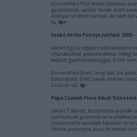
(furmintfan) Picit fedett illatában av
gyümölcsök, vanília. Kerek, érett savak
Arányai rendben vannak, de nem túl va
fa.
4p+
Szabó Attila Pincéje Juhfark 2009
–
(akov) Egy az egyben pilótakekszre eml
villanásokkal, palackbukéval, hideg te
leépült gyümölcsösséggel. Érték nem
(furmintfan) Érett, öreg illat, kis pa
bútorápoló. Érett savak, krémes textú
Csúcsán túl.
4p-
Pápa Családi Pince Késői Szüretelé
(akov) Túlérett, botrytiszes aromák u
csehszlovák gumimatracra emlékeztető
szamorodnis eloxidált karakter és bru
három puttonyos aszú. Az ember szin