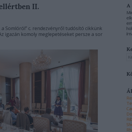
llértben II.
A
Mi
el
em
 a Somlóról” c. rendezvényről tudósító cikkünk
ho
írn
Az igazán komoly meglepetéseket persze a sor
K
K
Á
Re
Te
Ca
Do
Ri
Sh
Rh