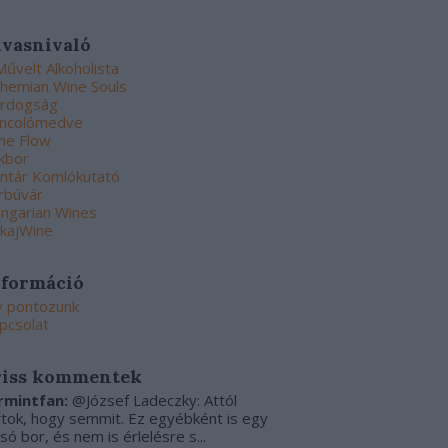
lvasnivaló
Művelt Alkoholista
hemian Wine Souls
rdogság
ncolómedve
ne Flow
kbor
ntár Komlókutató
rbúvár
ngarian Wines
kajWine
nformáció
y pontozunk
pcsolat
riss kommentek
rmintfan:
@József Ladeczky: Attól
rtok, hogy semmit. Ez egyébként is egy
csó bor, és nem is érlelésre s...