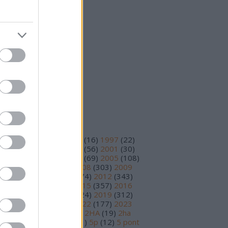
25 október
(
15
)
25 szeptember
(
14
)
vább
...
eedek
S 2.0
jegyzések
,
kommentek
om
jegyzések
,
kommentek
ímkék
93
(
11
)
1995
(
12
)
1996
(
16
)
1997
(
22
)
98
(
14
)
1999
(
48
)
2000
(
56
)
2001
(
30
)
02
(
56
)
2003
(
97
)
2004
(
69
)
2005
(
108
)
06
(
195
)
2007
(
251
)
2008
(
303
)
2009
78
)
2010
(
230
)
2011
(
374
)
2012
(
343
)
13
(
391
)
2014
(
210
)
2015
(
357
)
2016
89
)
2017
(
359
)
2018
(
324
)
2019
(
312
)
20
(
199
)
2021
(
220
)
2022
(
177
)
2023
17
)
2024
(
81
)
2025
(
30
)
2HA
(
19
)
2ha
5
)
3 pont
(
15
)
4 pont
(
81
)
5p
(
12
)
5 pont