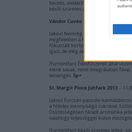
beütés, oxidáció. A savak szélesek, a 
authenti
késői szüretes jegyek, őszibarack, resz
Vándor Cuvée 2013
– 12,5%. 3.400Ft
(akov) Nemrég kerülhetett palackba e
megfelelően a fa és fűszerei domináljá
fókuszált kortyot adó sav és közepes
igazi, de még alakulhat.
5p
(furmintfan) Édesfűszerek által vezetet
élénk savak, némi integrálatlan fával,
lecsengés.
5p+
St. Margit Pince Juhfark 2013
– 11,8
(akov) Furcsán pacsulis-kannásboros il
a félédes mennyiségű cukrával. Szőlő
Összességében fáradt aromatika jelle
valahogy teljességgel külön mozognak.
(furmintfan) Késői szüretes jelleg, pici