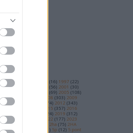
25 október
(
15
)
25 szeptember
(
14
)
vább
...
eedek
S 2.0
jegyzések
,
kommentek
om
jegyzések
,
kommentek
ímkék
93
(
11
)
1995
(
12
)
1996
(
16
)
1997
(
22
)
98
(
14
)
1999
(
48
)
2000
(
56
)
2001
(
30
)
02
(
56
)
2003
(
97
)
2004
(
69
)
2005
(
108
)
06
(
195
)
2007
(
251
)
2008
(
303
)
2009
78
)
2010
(
230
)
2011
(
374
)
2012
(
343
)
13
(
391
)
2014
(
210
)
2015
(
357
)
2016
89
)
2017
(
359
)
2018
(
324
)
2019
(
312
)
20
(
199
)
2021
(
219
)
2022
(
177
)
2023
17
)
2024
(
81
)
2025
(
30
)
2ha
(
75
)
2HA
9
)
3 pont
(
15
)
4 pont
(
81
)
5p
(
12
)
5 pont