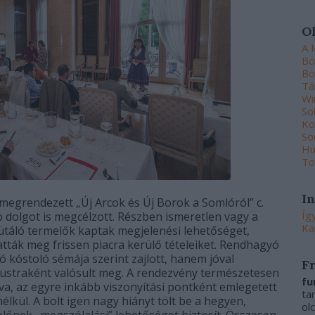
O
A 
Bo
Bo
Tá
Wi
So
Ko
Sö
Hu
To
I
 megrendezett „Új Arcok és Új Borok a Somlóról” c.
Íg
 dolgot is megcélzott. Részben ismeretlen vagy a
Ka
táló termelők kaptak megjelenési lehetőséget,
ták meg frissen piacra kerülő tételeiket. Rendhagyó
kóstoló sémája szerint zajlott, hanem jóval
F
ustraként valósult meg. A rendezvény természetesen
fu
va, az egyre inkább viszonyítási pontként emlegetett
ta
élkül. A bolt igen nagy hiányt tölt be a hegyen,
ol