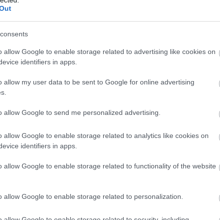
20
Out
20
To
sú gyümölcsös illat, pici virágossággal. Viszonylag
nyos szerkezet, zamatos, fehér húsú gyümölcsös íz.
5p
consents
F
o allow Google to enable storage related to advertising like cookies on
 2.700Ft
RS
evice identifiers in apps.
be
tással, egy kevés fát érezni benne. Ő is korábbi
At
o allow my user data to be sent to Google for online advertising
v. Egy kis sóssággal és fanyarsággal zár. Izgalmat nem
be
s.
to allow Google to send me personalized advertising.
s és magas, hosszan tartó savak, kis cseresség,
C
 sósság. Fiatal még, a hordót egyelőre nem integrálta.
19
o allow Google to enable storage related to analytics like cookies on
19
evice identifiers in apps.
20
 4.000Ft
20
o allow Google to enable storage related to functionality of the website
(
3
gyon magas illó, aldehides, kellemetlen „lambériás”
20
ióval. Rossz borkezelés, a valóságtól elrugaszkodó
(
2
20
o allow Google to enable storage related to personalization.
(
1
(
1
mi bútorápoló, illó, őszibarack, késői szüretes
o allow Google to enable storage related to security, including