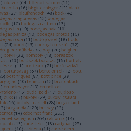
1
)
bikavér
(
64
)
billecart salmon
(
11
)
odinamika
(
16
)
birgit eichinger
(
13
)
blank
nvas
(
27
)
blaufrankisch
(
48
)
bock
(
42
)
degas aragonesas
(
13
)
bodegas
mpillo
(
10
)
bodegas castano
(
13
)
degas lan
(
19
)
bodegas naia
(
10
)
degas paniza
(
10
)
bodegas protos
(
10
)
degas roda
(
11
)
bodó józsef
(
18
)
bodó
it
(
24
)
bodri
(
16
)
bodrogkeresztúr
(
32
)
drog borműhely
(
38
)
böjt
(
20
)
bolgheri
1
)
bolyki
(
32
)
bomboly
(
18
)
borászok
rátja
(
13
)
borászok borásza
(
15
)
borbély
ncészet
(
11
)
bordeaux
(
71
)
borfesztivál
0
)
bortársaság
(
67
)
bortolomiol
(
12
)
bott
65
)
bott frigyes
(
87
)
bott pince
(
39
)
urgogne
(
40
)
brancaia
(
15
)
breitenbach
1
)
bründlmayer
(
19
)
brunello di
ntalcino
(
15
)
budai zöld
(
17
)
bujdosó
3
)
bükk
(
17
)
bukolyi
(
29
)
bukolyi családi
rtok
(
16
)
bukolyi marcell
(
28
)
burgenland
13
)
burgundia
(
120
)
bussay
(
33
)
bernet
(
14
)
cabernet franc
(
253
)
bernet sauvignon
(
264
)
california
(
14
)
mpania
(
13
)
carastelec
(
13
)
carignan
(
25
)
rignena
(
10
)
carinena
(
11
)
carpe diem