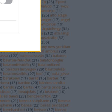
69
)
6p
(
26
)
6 pont
(
127
)
7p
(
28
)
7 pont
6
)
8p
(
21
)
8 pont
(
17
)
aglianico
(
12
)
akov
0
)
albariño
(
28
)
aldi
(
12
)
alentejo
(
11
)
öld
(
25
)
alión
(
18
)
alsace
(
25
)
alto adige
6
)
alves de sousa
(
13
)
alzinger
(
17
)
angel
renzo cachazo
(
11
)
anonym pince
(
19
)
tinori
(
51
)
argentína
(
28
)
árpádhegy
(
34
)
vay
(
39
)
ascheri
(
19
)
aszú
(
212
)
ata rangi
9
)
áts
(
11
)
auslese
(
15
)
ausztrália
(
32
)
sztria
(
223
)
badacsony
(
256
)
dacsonyörs
(
17
)
badacsony new yorkban
0
)
bakonyi péter
(
22
)
bakó ambrus
(
29
)
lassa
(
122
)
balassa istván
(
32
)
balaton
9
)
balaton-felvidék
(
21
)
balatonboglár
6
)
balatonfelvidék
(
51
)
balatonfüred
16
)
balatoni hetvegek
(
29
)
balatonlelle
7
)
balatonszőlős
(
27
)
balf
(
10
)
balla géza
2
)
barakonyi
(
11
)
barát
(
15
)
barbár
(
10
)
rbera
(
13
)
bardon
(
20
)
bárdos sarolta
6
)
barolo
(
25
)
barta
(
47
)
barta pince
(
25
)
ilicus
(
17
)
beaujolais
(
16
)
beaune
(
10
)
la és bandi
(
23
)
bencze birtok
(
23
)
nedek
(
21
)
berecz stéphanie
(
17
)
berecz
ephanie
(
15
)
béres
(
22
)
béres pincészet
2
)
bernhard ott
(
19
)
betsek
(
37
)
bierzo