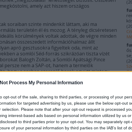
lőnek „megszólalási” lehetőséget biztosít. Összesen
(
2
tt megkóstolni, amely azt hiszem országos
fu
re
kós
ak soraiban szinte mindenkit láttam, aki ma
(
2
álás területén él és mozog. A tényleg dicséretesen
Cr
ideális körülmények voltak adottak, de végre minden
Mé
tonásan összeszedett információhalmaz állt
fu
lyan apró gesztusokra figyeltek oda, mint az
ős
ekben a somlói Séd-forrás szikrázóan tiszta vízét
se
s borokat Balogh Zoltán, a Somlói Apátsági Pince
(
2
tal persze nem a SAP-ot, hanem a termelők
Sz
dta, hogy a sorban szereplő borok együtt mintegy
Ta
20
alkotnak, amelyek összértéke eléri a 130 millió
vábbá negyven helyi család megélhetését biztosítja.
Not Process My Personal Information
me
kí
enhol megadtuk az alkoholtartalmat és az árakat.
Fu
to opt-out of the sale, sharing to third parties, or processing of your per
Tr
 információkat tüntettünk fel. Furmintfan kolléga is
formation for targeted advertising by us, please use the below opt-out s
le
formában adjuk közre. A rengeteg bor és a dupla
r selection. Please note that after your opt-out request is processed y
ottuk. No, nézzük:
Ác
eing interest-based ads based on personal information utilized by us or
na
disclosed to third parties prior to your opt-out. You may separately opt-
pa
áni, csavarzár) – 12,0%. 1.500Ft
losure of your personal information by third parties on the IAB’s list of
(
2