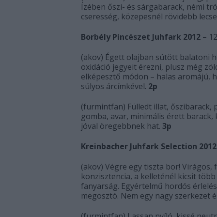
Ízében őszi- és sárgabarack, némi tr
cseresség, közepesnél rövidebb lecs
Borbély Pincészet Juhfark 2012
– 12
(akov) Égett olajban sütött balatoni 
oxidáció jegyeit érezni, plusz még zö
elképesztő módon – halas aromájú, hú
súlyos árcímkével.
2p
(furmintfan) Fülledt illat, őszibarack
gomba, avar, minimális érett barack, 
jóval öregebbnek hat.
3p
Kreinbacher Juhfark Selection 2012
(akov) Végre egy tiszta bor! Virágos
konzisztencia, a kelleténél kicsit tö
fanyarság. Egyértelmű hordós érlelés
megosztó. Nem egy nagy szerkezet és
(furmintfan) Lassan nyíló, kissé neutr