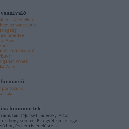
lvasnivaló
Művelt Alkoholista
hemian Wine Souls
rdogság
ncolómedve
ne Flow
kbor
ntár Komlókutató
rbúvár
ngarian Wines
kajWine
nformáció
y pontozunk
pcsolat
riss kommentek
rmintfan:
@József Ladeczky: Attól
rtok, hogy semmit. Ez egyébként is egy
csó bor, és nem is érlelésre s...