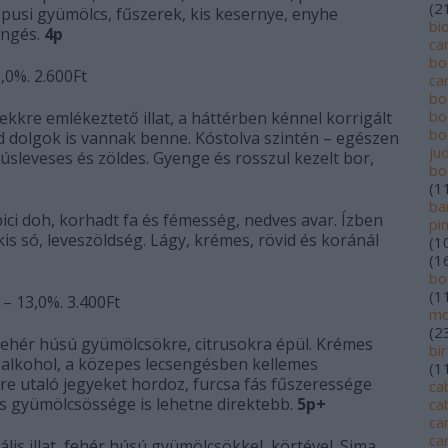
(
2
ópusi gyümölcs, fűszerek, kis kesernye, enyhe
bi
engés.
4p
ca
bo
,0%. 2.600Ft
ca
bo
bo
hekkre emlékeztető illat, a háttérben kénnel korrigált
bo
ld dolgok is vannak benne. Kóstolva szintén – egészen
jud
sleveses és zöldes. Gyenge és rosszul kezelt bor,
bo
(
1
ba
, pici doh, korhadt fa és fémesség, nedves avar. Ízben
pi
kis só, leveszöldség. Lágy, krémes, rövid és koránál
(
1
(
1
bo
(
1
– 13,0%. 3.400Ft
mo
(
2
, fehér húsú gyümölcsökre, citrusokra épül. Krémes
bi
bb alkohol, a közepes lecsengésben kellemes
(
1
re utaló jegyeket hordoz, furcsa fás fűszeressége
ca
 gyümölcsössége is lehetne direktebb.
5p+
ca
ca
ca
ális illat, fehér húsú gyümölcsökkel, körtével. Sima,