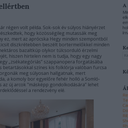
ellértben
A
Mi
el
em
már régen volt példa. Sok-sok év súlyos hiányérzet
ho
írn
részkedtek, hogy közösségileg mutassák meg
tmény ez, mert az aprócska Hegy minden szempontból
 kicsit diszkrétebben beszélt bortermelőkkel minden
K
ektáros bazaltkúp olykor túlcsorduló érzelmi
ejét, hiszen hirtelen nem is tudja, hogy egy nagy
 egy „zsékategóriás” szappanopera forgatásába
 betartásokkal színes kis folklórja valóban furcsa
K
altorgonák meg súlyosan hallgatnak, mert
a, a komoly bor egyelőre fehér holló a Somló-
is az új arcok "másképp gondolkodására" lehet
Á
érdeklődéssel a rendezvény elé.
Re
Te
Ca
Do
Ri
Sh
Rh