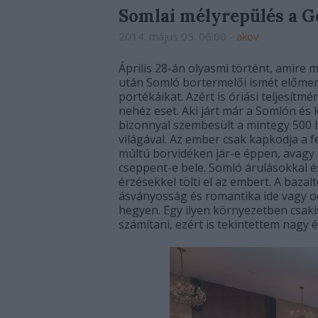
Somlai mélyrepülés a G
2014. május 05. 06:00
-
akov
Április 28-án olyasmi történt, amire 
után Somló bortermelői ismét előme
portékáikat. Azért is óriási teljesí
nehéz eset. Aki járt már a Somlón és
bizonnyal szembesült a mintegy 500 h
világával. Az ember csak kapkodja a f
múltú borvidéken jár-e éppen, avagy
cseppent-e bele. Somló árulásokkal és
érzésekkel tölti el az embert. A baz
ásványosság és romantika ide vagy od
hegyen. Egy ilyen környezetben csak
számítani, ezért is tekintettem nagy 