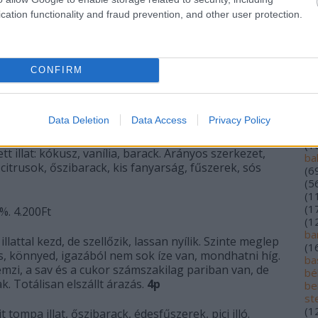
(
1
korty kissé hamar kiürül, érezhetően oxidált. Ízben
cation functionality and fraud prevention, and other user protection.
(
5
elt alma, dió, kis só.
3p-
(
1
alf
(
1
lo
CONFIRM
z a fás erjesztésű és érlelésű bor. Ennek
an
ár
k. Virág, citrusok, talán túlontúl is markáns,
(
2
 lecsengés jellemzik. A gyümölcs kitöltöttsége nem az
au
Data Deletion
Data Access
Privacy Policy
ba
(
1
t illat: kókusz, vanília, barack. Arányos szerkezet,
ba
 citrusok, őszibarack, kis fanyarság, fűszerek, sós
(
6
(
5
(
1
(
1
%. 4.200Ft
(
1
ba
lattal kezd, de szellőzik, lassan nyílik. Szinte meglep
(
1
s, könnyed, igazából nem sok íze van, mondhatni híg.
bas
mzi, a sav és a cukor számszakilag pariban van, de
bé
 Totálisan elszállt árazás.
4p
be
st
(
1
t tompa illat, őszibarack, édesfűszerek, pici illó.