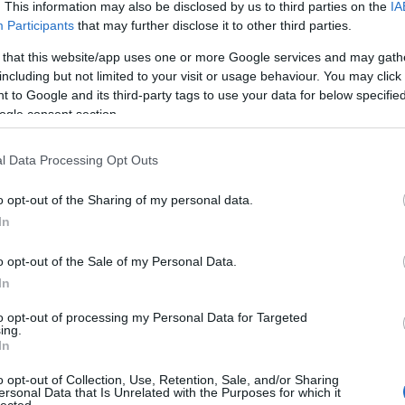
. This information may also be disclosed by us to third parties on the
IA
Bu
rzetű bor, kellemesen vonzó, friss gyümölcsösséggel,
Participants
that may further disclose it to other third parties.
Zs
ggal (lime, nyári alma, szerethetően éretlen
gyja a szájat. Jó hangulatú kezdés.
4p+
 that this website/app uses one or more Google services and may gath
Kü
including but not limited to your visit or usage behaviour. You may click 
anászos illat. Ananászos, szőlős, citrusos íz,
90
 to Google and its third-party tags to use your data for below specifi
rányos szerkezetű bor.
5p
Bo
ogle consent section.
Ce
Ri
osé 2013
– 12,6%. 2.300Ft
Th
l Data Processing Opt Outs
We
sznyére emlékeztető karakterrel. Elegáns, nem
o opt-out of the Sharing of my personal data.
n már egyféle érettsége, de nem áll rosszul neki.
In
A
20
z, illatban kevesebb, ízben több piros bogyós
20
o opt-out of the Sale of my Personal Data.
sóssággal.
4p
20
In
20
20
" Olaszrizling 2013
(0,5ha a Somlón, Móron készül) –
to opt-out of processing my Personal Data for Targeted
20
ing.
20
In
20
r, a Somlón szokásosnál korábbi szürettel, amely a
20
o opt-out of Collection, Use, Retention, Sale, and/or Sharing
sságot adja. Fehér húsú gyümölcsök, citrusok, jó
20
ersonal Data that Is Unrelated with the Purposes for which it
lected.