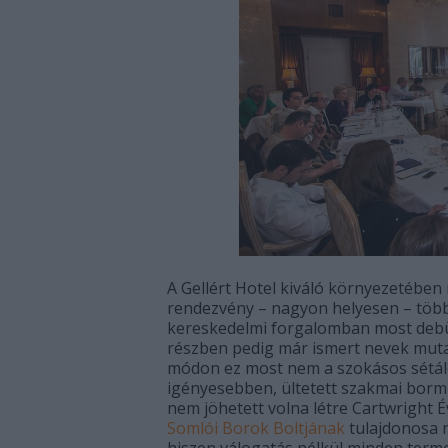
A Gellért Hotel kiváló környezetében
rendezvény – nagyon helyesen – több
kereskedelmi forgalomban most debü
részben pedig már ismert nevek mutat
módon ez most nem a szokásos sétáló 
igényesebben, ültetett szakmai borm
nem jöhetett volna létre Cartwright É
Somlói Borok Boltjának
tulajdonosa n