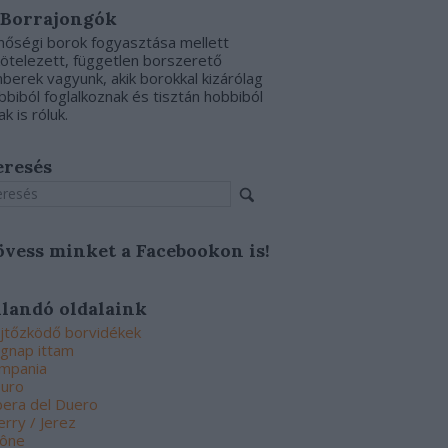
 Borrajongók
nőségi borok fogyasztása mellett
kötelezett, független borszerető
berek vagyunk, akik borokkal kizárólag
bbiból foglalkoznak és tisztán hobbiból
ak is róluk.
eresés
övess minket a Facebookon is!
llandó oldalaink
jtőzködő borvidékek
gnap ittam
mpania
uro
bera del Duero
erry / Jerez
ône