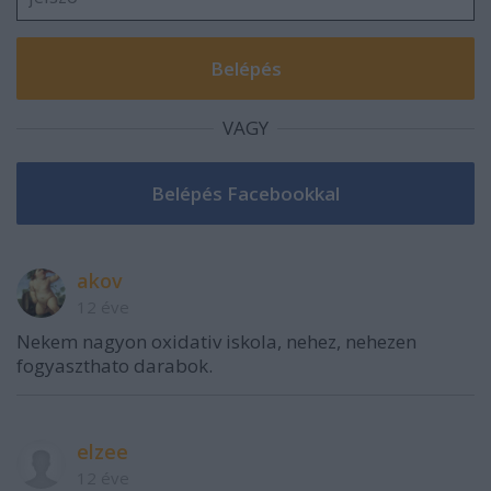
VAGY
akov
12 éve
Nekem nagyon oxidativ iskola, nehez, nehezen
fogyaszthato darabok.
elzee
12 éve