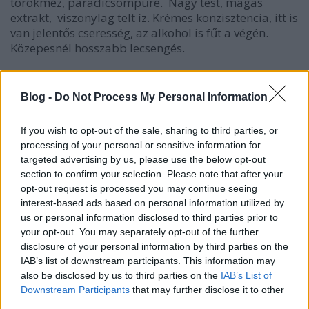
törökméz, paradicsompüré. Nagy test, magas
extrakt, viszonylag telt íz. Krémes konzisztencia, itt is
van jelentős cseresség, az alkohol is fűt a végén.
Közepesnél hosszabb lecsengés.
Lapis Hárslevelű 2008
Blog -
Do Not Process My Personal Information
Hasonló, túlérett barack, némi egzotikus színezet,
sütőtök, méz, égetett cukor. Nagy test, telt íz, sűrűn
If you wish to opt-out of the sale, sharing to third parties, or
krémes konzisztencia. Érett, széles, puhább savak,
processing of your personal or sensitive information for
kedvesebb, lágyabb, simább tapintatú a sor többi
targeted advertising by us, please use the below opt-out
tagjához képest. Az alkohol itt is melegíti a
section to confirm your selection. Please note that after your
lecsengést.
opt-out request is processed you may continue seeing
interest-based ads based on personal information utilized by
Halas Furmint 2008
us or personal information disclosed to third parties prior to
your opt-out. You may separately opt-out of the further
Túlérett kajszi, karamell, törökméz, a sor szintjén
disclosure of your personal information by third parties on the
kevésbé komplex illat. Nagy test, telt íz, érezhető a
IAB’s list of downstream participants. This information may
maradékcukor is. Szerkezetileg tömör, a cseresség
also be disclosed by us to third parties on the
IAB’s List of
és a savak végig jól integráltak, miközben megvan a
Downstream Participants
that may further disclose it to other
kellő élénkség és hossz. Kerek egész.
third parties.