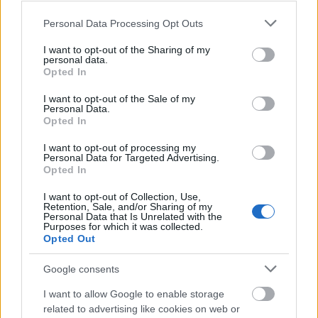
Nehéz pontozni őket. 6-nál egyiket se tenném
Please note that this website/app uses one or more Google
Personal Data Processing Opt Outs
magasabbra, 5-nél egyiket se alacsonyabbra. Az
services and may gather and store information including but
Ordinárium és a Lapis hárs voltak, melyek leginkább
not limited to your visit or usage behaviour. You may click to
I want to opt-out of the Sharing of my
personal data.
grant or deny consent to Google and its third-party tags to
tetszettek a sorból, utána jött a Halas 08, majd a Nagy
Opted In
use your data for below specified purposes in below Google
Palánt, végül a Halas 09. Sajátos arcuk van, stílusban
consent section.
kicsit távol a jelenlegi élvonalat jellemző letisztultságtól.
I want to opt-out of the Sale of my
Personal Data.
Inkább olyanok, mint a mára elfeledett száraz
Opted In
szamorodnik a maguk rusztikusságával, oxidatív és
késeis hangulatukkal. Annak ellenére, hogy én speciel
I want to opt-out of processing my
Personal Data for Targeted Advertising.
nem ezt a stílust tartom a kedvencemnek Tokajból,
Opted In
tulajdonképpen izgalmasak voltak, kellően le tudtak
kötni a rájuk szánt esték során. Mindenképp érdekes
I want to opt-out of Collection, Use,
színfoltot képez ez a szortiment, pláne azok körében,
Retention, Sale, and/or Sharing of my
Personal Data that Is Unrelated with the
akik valami másra vágynak. Külön tetszettek az
Purposes for which it was collected.
informatív címkék.
Opted Out
A borokat Kiss János bocsátotta a rendelkezésemre,
Google consents
köszönet értük.
I want to allow Google to enable storage
related to advertising like cookies on web or