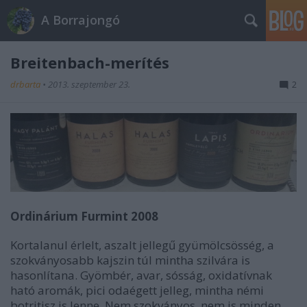
A Borrajongó
Breitenbach-merítés
drbarta
•
2013. szeptember 23.
2
Ordinárium Furmint 2008
Kortalanul érlelt, aszalt jellegű gyümölcsösség, a
szokványosabb kajszin túl mintha szilvára is
hasonlítana. Gyömbér, avar, sósság, oxidatívnak
ható aromák, pici odaégett jelleg, mintha némi
botritisz is lenne. Nem szokványos, nem is minden