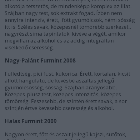
alkotója tetszetős, de mindenképp komplex az illat.
Szájban nagy test, sok extrakt fogad. Ízben nem
annyira intenzív, érett, főtt gyümölcsök, némi sósság
itt is. Széles savak, közepesnél tömörebb szerkezet.,
nagyrészt sima tapintatok, kivéve a végét, amikor
megvillan az alkohol és az addig integráltan
viselkedő cseresség.
Nagy-Palánt Furmint 2008
Fülledtség, pici füst, kukorica. Érett, kortalan, kicsit
állott hangulatú, de kevésbé aszaltas jellegű
gyümölcsösség, sósság. Szájban arányosabb.
Közepes-plusz test, közepes intenzitás, közepes
tömörség. Feszesebb, de szintén érett savak, a sor
szintjén értve kevesebb cseresség és alkohol.
Halas Furmint 2009
Nagyon érett, főtt és aszalt jellegű kajszi, sütőtök,