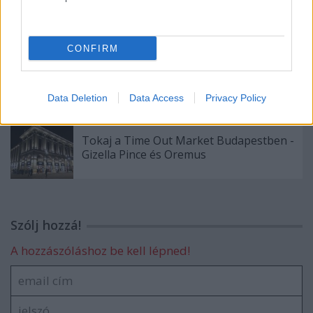
egyebek a Kálvária Pincében
CONFIRM
Három évtized, három aszú (és egy kis
ráadás) a Disznókőtől - 2015, 2005, 1995
Data Deletion
Data Access
Privacy Policy
Tokaj a Time Out Market Budapestben -
Gizella Pince és Oremus
Szólj hozzá!
A hozzászóláshoz be kell lépned!