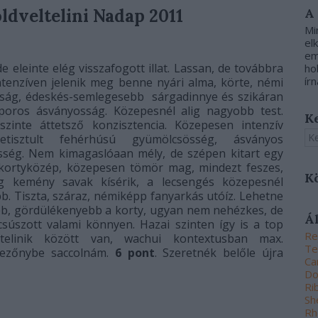
ldveltelini Nadap 2011
A
Mi
el
em
de eleinte elég visszafogott illat. Lassan, de továbbra
ho
írn
intenzíven jelenik meg benne nyári alma, körte, némi
sság, édeskés-semlegesebb sárgadinnye és szikáran
poros ásványosság. Közepesnél alig nagyobb test.
K
 szinte áttetsző konzisztencia. Közepesen intenzív
letisztult fehérhúsú gyümölcsösség, ásványos
sség. Nem kimagaslóaan mély, de szépen kitart egy
 kortyközép, közepesen tömör mag, mindezt feszes,
K
g kemény savak kísérik, a lecsengés közepesnél
b. Tiszta, száraz, némiképp fanyarkás utóíz. Lehetne
b, gördülékenyebb a korty, ugyan nem nehézkes, de
Á
súszott valami könnyen. Hazai szinten így is a top
Re
eltelinik között van, wachui kontextusban max.
Te
ezőnybe saccolnám.
6 pont
. Szeretnék belőle újra
Ca
Do
Ri
Sh
Rh