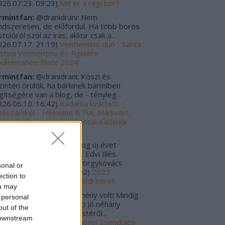
026.07.23. 09:23
)
Mit ér a régi bor?
rmintfan:
@dranidrani: Nem
ndszeresen, de előfordul. Ha több boros
tolóról szól az írás, akkor csak a...
026.07.17. 21:19
)
Vermentino duó - Santa
istina Vermentino és Figuiére
diterranée Blanc 2024
rmintfan:
@dranidrani: Köszi és
zintén örülök, ha bárkinek bármiben
gítségére van a blog, de - tényleg...
026.06.10. 16:42
)
Kadarka kvartett
ekszárdról - Heimann & Fiai, Márkvárt,
kler Örökség és Vida Bonsai Kadarka
24
rulo_szaturnusz:
Boldog új évet
vánok! Tavalyi kedvencek: Edvi Illés
rmint-Kéknyelű 2020 Györgykovács
sonal or
amini...
(
2026.01.06. 12:02
)
2025
ection to
gjobbjai - Magyar és külföldi borok
ou may
s Zoltánn:
Szuper esemény volt! Mindig
 personal
gyon jók a Zsendülések :) Jó néhany
out of the
lackkal tértem haza az estéről...
 downstream
025.12.30. 00:01
)
Karácsonyi Zsendülés