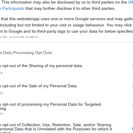
. This information may also be disclosed by us to third parties on the
IA
yege, hogy ne kelljen megmagyarázni. Így éreztem,
Bu
Participants
that may further disclose it to other third parties.
Zs
 újra birtokolni vágyjak belőle. A pont-értéket úgy
érzem a tartalmát, tisztaságát, de mit csináljak, ha
 that this website/app uses one or more Google services and may gath
Kü
including but not limited to your visit or usage behaviour. You may click 
90
 to Google and its third-party tags to use your data for below specifi
VÁLASZ ERRE
Bo
ogle consent section.
Ce
Ri
og.hu
Th
l Data Processing Opt Outs
We
o opt-out of the Sharing of my personal data.
Először is nem azért írtam, amit írtam, mert egy
In
A
n Bikavérről írtál volna, akkor is beírtam volna a
20
20
o opt-out of the Sale of my Personal Data.
20
In
tt van és tartalmas és tiszta stb.
20
20
to opt-out of processing my Personal Data for Targeted
 bor, a pontozásunk szerint)
20
ing.
20
In
 Magyarázat nélkül.
20
20
o opt-out of Collection, Use, Retention, Sale, and/or Sharing
20
ersonal Data that Is Unrelated with the Purposes for which it
azt jelenti: "nem ajánlom neked, kedves olvasó".
lected.