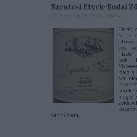
Szentesi Etyek-Budai Zö
2013. március 05. 13:00
-
drbarta
Tiszta, 
se túl 
citruso
sós, kő
Tiszta,
ízek, 
fűszere
ideig a
sőt elé
hosszab
kerekeb
mégse c
zöldev
középm
venni? Nem.