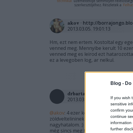
technikai
üzemeltetője semmilyen felelősséget
szerkesztőjéhez. Részletek a
Felha
·
http://borrajongo.bl
akov
2013.03.05. 19:01:13
Hm, ezt nem ertem. Kostoltal egy ege
venned meg. Mennyibe kerult 10 eze
venned meg es leirod ezt hatarozot
ez a levegoben log, ar nelkul.
Blog -
Do 
·
http://borrajongo.
drbarta
If you wish 
2013.03.05. 20:50:32
sensitive in
confirm you
@akov
: 4 ezer körül rémlik az ára.
continue se
zöldveltelininek, ami nem akkora szó
information 
nagyhatalom. :) Hogy viszonyulna a 6
further disc
még sincs meg tisztán 6 pont. :)