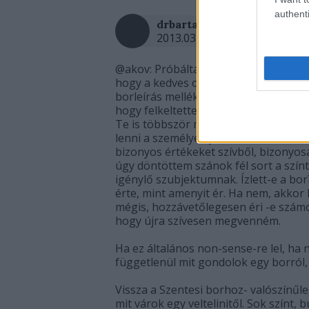
authenti
·
http://borrajongo.
drbarta
2013.03.05. 22:43:54
@akov: Próbáltam a reggeli posztban
hogy a kedves olvasó ne vegye meg. 6 
borleírás mellékelve aromatikai és sz
hogy felkeltette -e mindez az érdeklő
Te is többször mondtad, hogy egy ért
lenni a személyes preferenciától. Nos,
bizonyos értékeket szívből, bizonyos
úgy döntöttem szánok fél sort a szín
igénylő szubjektumnak. Ízlett-e a bor
érte, mint amenyit ér. Ha nem, akkor 
mégis, hozzávetőlegesen éri -e szám
hogy újra szívesen megvenném.
Ha ez általános non-sense-re lel, ha 
függetlenül mit gondolok egy borról
Vissza a Szentesi borhoz- valószínűl
mit várok egy veltelinitől. Sok színt,