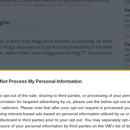
 nem vállal, azokat nem ellenőrzi. Kifogás esetén forduljon a blog
(
2
sználási feltételekben
és az
adatvédelmi tájékoztatóban
.
fu
re
kós
og.hu
(
2
Cr
Mé
sz jo bort (top magyarok kozott, aszondod), de nem
fu
r? Hogy viszonyul a 6 pontos osztrakokhoz? Ha nem
ős
tan, akkor miert nem magyarazod meg??? Szamomra
se
(
2
Sz
Ta
VÁLASZ ERRE
20
Not Process My Personal Information
me
kí
blog.hu
Fu
to opt-out of the sale, sharing to third parties, or processing of your per
Tr
formation for targeted advertising by us, please use the below opt-out s
le
r selection. Please note that after your opt-out request is processed y
 Nem tartom top magyar fehérnek, hanem top magyar
Ác
eing interest-based ads based on personal information utilized by us or
,tekintve, hogy nem vagyunk éppen zöldveltelini-
na
disclosed to third parties prior to your opt-out. You may separately opt-
 pontos osztrákokhoz? Félek, hogy kiderülne, hogy
pa
losure of your personal information by third parties on the IAB’s list of
(
2