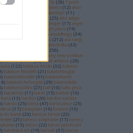
69
)
6p
(
26
)
6 pont
(
127
)
7p
(
28
)
7 pont
6
)
8p
(
21
)
8 pont
(
17
)
aglianico
(
12
)
akov
0
)
albariño
(
28
)
aldi
(
12
)
alentejo
(
11
)
öld
(
25
)
alión
(
18
)
alsace
(
25
)
alto adige
6
)
alves de sousa
(
13
)
alzinger
(
17
)
angel
renzo cachazo
(
11
)
anonym pince
(
19
)
tinori
(
51
)
argentína
(
28
)
árpádhegy
(
34
)
vay
(
39
)
ascheri
(
19
)
aszú
(
212
)
ata rangi
9
)
áts
(
11
)
auslese
(
15
)
ausztrália
(
32
)
sztria
(
224
)
badacsony
(
256
)
dacsonyörs
(
17
)
badacsony new yorkban
0
)
bakonyi péter
(
22
)
bakó ambrus
(
29
)
lassa
(
122
)
balassa istván
(
32
)
balaton
9
)
balaton-felvidék
(
21
)
balatonboglár
6
)
balatonfelvidék
(
51
)
balatonfüred
16
)
balatoni hetvegek
(
29
)
balatonlelle
8
)
balatonszőlős
(
27
)
balf
(
10
)
balla géza
2
)
barakonyi
(
11
)
barát
(
15
)
barbár
(
10
)
rbera
(
13
)
bardon
(
20
)
bárdos sarolta
6
)
barolo
(
25
)
barta
(
47
)
barta pince
(
25
)
ilicus
(
17
)
beaujolais
(
16
)
beaune
(
10
)
la és bandi
(
23
)
bencze birtok
(
23
)
nedek
(
21
)
berecz stéphanie
(
17
)
berecz
ephanie
(
15
)
béres
(
22
)
béres pincészet
2
)
bernhard ott
(
19
)
betsek
(
37
)
bierzo