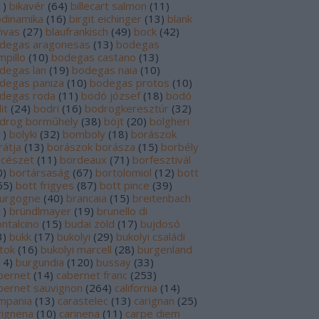
1
)
bikavér
(
64
)
billecart salmon
(
11
)
odinamika
(
16
)
birgit eichinger
(
13
)
blank
nvas
(
27
)
blaufrankisch
(
49
)
bock
(
42
)
degas aragonesas
(
13
)
bodegas
mpillo
(
10
)
bodegas castano
(
13
)
degas lan
(
19
)
bodegas naia
(
10
)
degas paniza
(
10
)
bodegas protos
(
10
)
degas roda
(
11
)
bodó józsef
(
18
)
bodó
it
(
24
)
bodri
(
16
)
bodrogkeresztúr
(
32
)
drog borműhely
(
38
)
böjt
(
20
)
bolgheri
1
)
bolyki
(
32
)
bomboly
(
18
)
borászok
rátja
(
13
)
borászok borásza
(
15
)
borbély
ncészet
(
11
)
bordeaux
(
71
)
borfesztivál
0
)
bortársaság
(
67
)
bortolomiol
(
12
)
bott
65
)
bott frigyes
(
87
)
bott pince
(
39
)
urgogne
(
40
)
brancaia
(
15
)
breitenbach
1
)
bründlmayer
(
19
)
brunello di
ntalcino
(
15
)
budai zöld
(
17
)
bujdosó
3
)
bükk
(
17
)
bukolyi
(
29
)
bukolyi családi
rtok
(
16
)
bukolyi marcell
(
28
)
burgenland
14
)
burgundia
(
120
)
bussay
(
33
)
bernet
(
14
)
cabernet franc
(
253
)
bernet sauvignon
(
264
)
california
(
14
)
mpania
(
13
)
carastelec
(
13
)
carignan
(
25
)
rignena
(
10
)
carinena
(
11
)
carpe diem