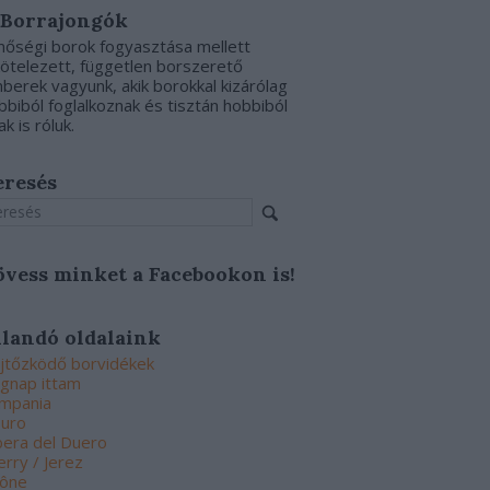
 Borrajongók
nőségi borok fogyasztása mellett
kötelezett, független borszerető
berek vagyunk, akik borokkal kizárólag
bbiból foglalkoznak és tisztán hobbiból
ak is róluk.
eresés
övess minket a Facebookon is!
llandó oldalaink
jtőzködő borvidékek
gnap ittam
mpania
uro
bera del Duero
erry / Jerez
ône