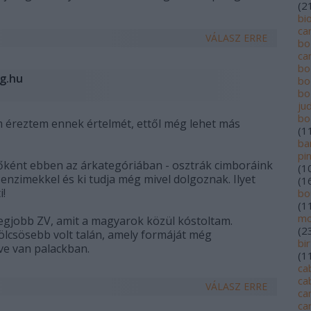
(
2
bi
ca
VÁLASZ ERRE
bo
ca
bo
og.hu
bo
bo
jud
bo
 éreztem ennek értelmét, ettől még lehet más
(
1
ba
pi
őként ebben az árkategóriában - osztrák cimboráink
(
1
, enzimekkel és ki tudja még mivel dolgoznak. Ilyet
(
1
i!
bo
(
1
mo
legjobb ZV, amit a magyarok közül kóstoltam.
(
2
mölcsösebb volt talán, amely formáját még
bi
éve van palackban.
(
1
ca
ca
VÁLASZ ERRE
ca
ca