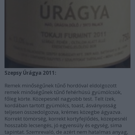
Szepsy Úrágya 2011:
Remek minőségűnek tűnő hordóval eldolgozott
remek minőségűnek tűnő fehérhúsú gyümölcsök,
főleg körte. Közepesnél nagyobb test. Telt ízek,
kordában tartott gyümölcs, toast, ásványosság
teljesen összedolgozva, krémes közegbe ágyazva.
Korrekt tömörség, korrekt kortyfejlődés, közepesnél
hosszabb lecsengés, jó egyensúly és egység, sima
tapintat. Szemrevaló, de azért nem hatalmas anyag,