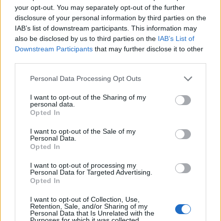
Demeter Szerelmi Hárslevelű 2008
your opt-out. You may separately opt-out of the further
disclosure of your personal information by third parties on the
Mézeskalács, édes, keleties fűszerek, virágpor, sárga
IAB’s list of downstream participants. This information may
gyümölcsök, némi petrolos buké. Közepesnél
also be disclosed by us to third parties on the
IAB’s List of
nagyobb test. Telt ízű indítás, érzetre mintha némi
Downstream Participants
that may further disclose it to other
maradékcukor is támogatná. Korrekt fejlődése van a
third parties.
kortynak, van kibontakozni való tartalom, még ha a
Please note that this website/app uses one or more Google
közép nem is különösebben tömör, illetve precízen
Personal Data Processing Opt Outs
services and may gather and store information including but
fókuszált. A savak szépek, megvan a kellő
not limited to your visit or usage behaviour. You may click to
I want to opt-out of the Sharing of my
magasságuk, jól integráltak, egyfajta vonzó, puha
personal data.
grant or deny consent to Google and its third-party tags to
cizelláltsággal kísérik az eseményeket. Az utóízben
Opted In
use your data for below specified purposes in below Google
megjelenik némi integrálatlannak ható cseresség, de
consent section.
I want to opt-out of the Sale of my
egyébként jók az arányok és az egyensúly, van benne
Personal Data.
elegancia
6.5
Opted In
I want to opt-out of processing my
Personal Data for Targeted Advertising.
Opted In
I want to opt-out of Collection, Use,
Retention, Sale, and/or Sharing of my
Personal Data that Is Unrelated with the
Purposes for which it was collected.