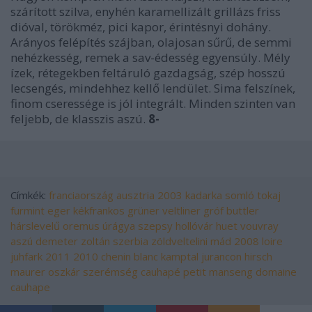
szárított szilva, enyhén karamellizált grillázs friss
dióval, törökméz, pici kapor, érintésnyi dohány.
Arányos felépítés szájban, olajosan sűrű, de semmi
nehézkesség, remek a sav-édesség egyensúly. Mély
ízek, rétegekben feltáruló gazdagság, szép hosszú
lecsengés, mindehhez kellő lendület. Sima felszínek,
finom cseressége is jól integrált. Minden szinten van
feljebb, de klasszis aszú.
8-
Címkék:
franciaország
ausztria
2003
kadarka
somló
tokaj
furmint
eger
kékfrankos
grüner veltliner
gróf buttler
hárslevelű
oremus
úrágya
szepsy
hollóvár
huet
vouvray
aszú
demeter zoltán
szerbia
zöldveltelini
mád
2008
loire
juhfark
2011
2010
chenin blanc
kamptal
jurancon
hirsch
maurer oszkár
szerémség
cauhapé
petit manseng
domaine
cauhape