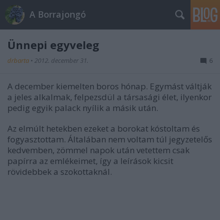
A Borrajongó
Ünnepi egyveleg
drbarta
•
2012. december 31.
6
A december kiemelten boros hónap. Egymást váltják
a jeles alkalmak, felpezsdül a társasági élet, ilyenkor
pedig egyik palack nyílik a másik után.
Az elmúlt hetekben ezeket a borokat kóstoltam és
fogyasztottam. Általában nem voltam túl jegyzetelős
kedvemben, zömmel napok után vetettem csak
papírra az emlékeimet, így a leírások kicsit
rövidebbek a szokottaknál.