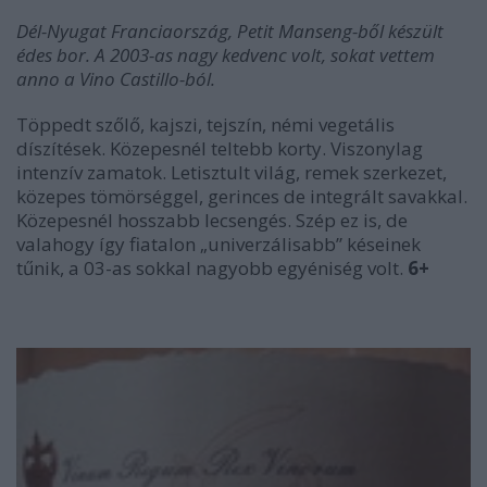
Dél-Nyugat Franciaország, Petit Manseng-ből készült
édes bor. A 2003-as nagy kedvenc volt, sokat vettem
anno a Vino Castillo-ból.
Töppedt szőlő, kajszi, tejszín, némi vegetális
díszítések. Közepesnél teltebb korty. Viszonylag
intenzív zamatok. Letisztult világ, remek szerkezet,
közepes tömörséggel, gerinces de integrált savakkal.
Közepesnél hosszabb lecsengés. Szép ez is, de
valahogy így fiatalon „univerzálisabb” késeinek
tűnik, a 03-as sokkal nagyobb egyéniség volt.
6+