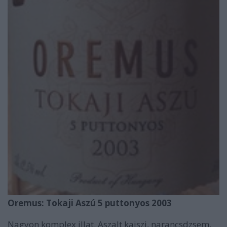
Oremus: Tokaji Aszú 5 puttonyos 2003
Nagyon komplex illat. Aszalt kajszi, narancsdzsem,