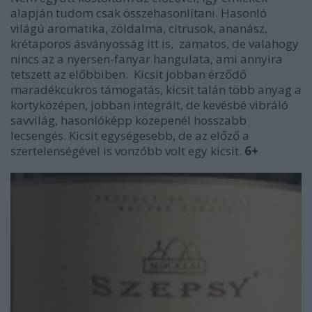
alapján tudom csak összehasonlítani. Hasonló
világú aromatika, zöldalma, citrusok, ananász,
krétaporos ásványosság itt is, zamatos, de valahogy
nincs az a nyersen-fanyar hangulata, ami annyira
tetszett az előbbiben. Kicsit jobban érződő
maradékcukros támogatás, kicsit talán több anyag a
kortyközépen, jobban integrált, de kevésbé vibráló
savvilág, hasonlóképp közepenél hosszabb
lecsengés. Kicsit egységesebb, de az előző a
szertelenségével is vonzóbb volt egy kicsit.
6+