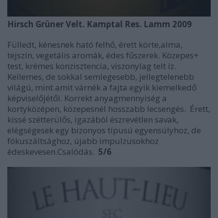
Hirsch Grüner Velt. Kamptal Res. Lamm 2009
Fülledt, kénesnek ható felhő, érett körte,alma,
tejszín, vegetális aromák, édes fűszerek. Közepes+
test, krémes konzisztencia, viszonylag telt íz.
Kellemes, de sokkal semlegesebb, jellegtelenebb
világú, mint amit várnék a fajta egyik kiemelkedő
képviselőjétől. Korrekt anyagmennyiség a
kortyközépen, közepesnél hosszabb lecsengés. Érett,
kissé szétterülős, igazából észrevétlen savak,
elégségesek egy bizonyos típusú egyensúlyhoz, de
fókuszáltsághoz, újabb impulzusokhoz
édeskevesen.Csalódás.
5/6