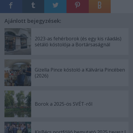
Ajánlott bejegyzések:
2023-as fehérborok (és egy kis ráadás)
sétáló kóstolója a Bortársaságnál
Gizella Pince kóstoló a Kálvária Pincében
(2026)
Borok a 2025-ös SVÉT-ről
KisBécs portfólió bemutató 2025 tavasz I.