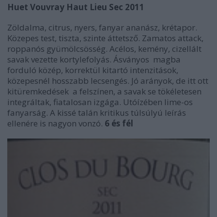
Huet Vouvray Haut Lieu Sec 2011
Zöldalma, citrus, nyers, fanyar ananász, krétapor.
Közepes test, tiszta, szinte áttetsző. Zamatos attack,
roppanós gyümölcsösség. Acélos, kemény, cizellált
savak vezette kortylefolyás. Ásványos magba
forduló közép, korrektül kitartó intenzitások,
közepesnél hosszabb lecsengés. Jó arányok, de itt ott
kitüremkedések a felszínen, a savak se tökéletesen
integráltak, fiatalosan izgága. Utóízében lime-os
fanyarság. A kissé talán kritikus túlsúlyú leírás
ellenére is nagyon vonzó.
6 és fél