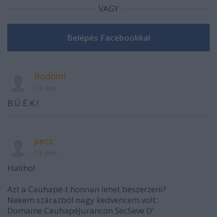
VAGY
Bodomi
13 éve
B.Ú.É.K.!
pecz
13 éve
Haliho!
Azt a Cauhapé-t honnan lehet beszerzeni?
Nekem szárazból nagy kedvencem volt:
Domaine CauhapéJurancon SecSeve D'