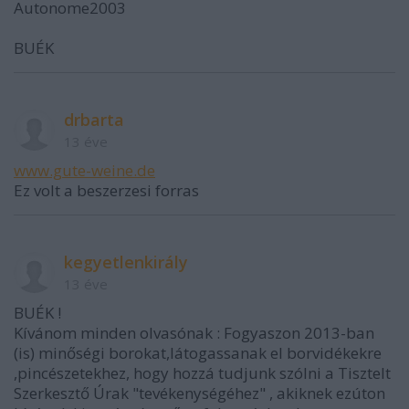
Autonome2003
BUÉK
drbarta
13 éve
www.gute-weine.de
Ez volt a beszerzesi forras
kegyetlenkirály
13 éve
BUÉK !
Kívánom minden olvasónak : Fogyaszon 2013-ban
(is) minőségi borokat,látogassanak el borvidékekre
,pincészetekhez, hogy hozzá tudjunk szólni a Tisztelt
Szerkesztő Úrak "tevékenységéhez" , akiknek ezúton