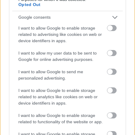
Opted Out
Google consents
I want to allow Google to enable storage
related to advertising like cookies on web or
device identifiers in apps.
I want to allow my user data to be sent to
Google for online advertising purposes.
I want to allow Google to send me
personalized advertising.
I want to allow Google to enable storage
related to analytics like cookies on web or
device identifiers in apps.
Gróf Buttler Egri Kékfrankos 2011
I want to allow Google to enable storage
related to functionality of the website or app.
Meggy, cseresznye, némi krétaporos-köményes
fűszeresség. Közepes, vagy attól alig nagyobb test.
I want to allow Google to enable storage