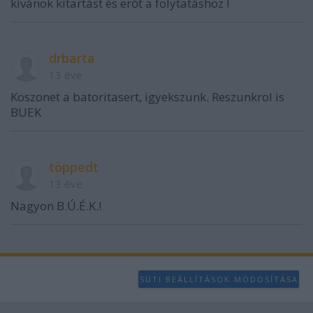
kívánok kitartást és erőt a folytatáshoz !
drbarta
13 éve
Koszonet a batoritasert, igyekszunk. Reszunkrol is
BUEK
töppedt
13 éve
Nagyon B.Ú.É.K.!
SÜTI BEÁLLÍTÁSOK MÓDOSÍTÁSA