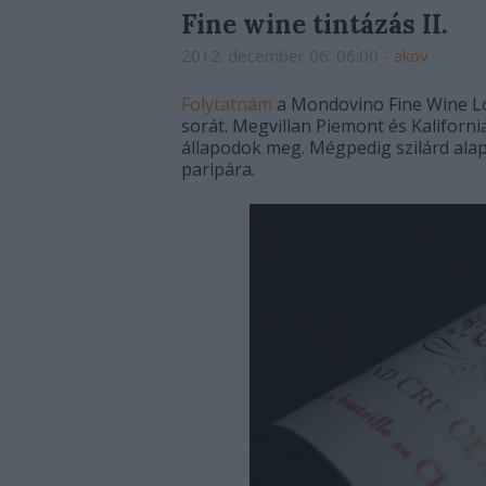
Fine wine tintázás II.
2012. december 06. 06:00
-
akov
Folytatnám
a Mondovino Fine Wine Lo
sorát. Megvillan Piemont és Kaliforni
állapodok meg. Mégpedig szilárd ala
paripára.