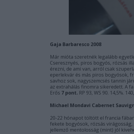
Gaja Barbaresco 2008
Már mióta szeretnék legalább egyetle
Cseresznyés, piros bogyós, rózsás illat
érezni, de ami van, arról csak szuper
eperlekvár és más piros bogyósok, f
savhoz sok, nagyszemcsés tannin jár
az extrahálás finomra sikeredett. A f
Erős
7 pont.
RP 93, WS 90. 14,5%. 140
Michael Mondavi Cabernet Sauvign
20-22 hónapot töltött el francia fában
fekete bogyósok, rózsás virágosság, 
jellemző mentolosság (mint) jól kiveh