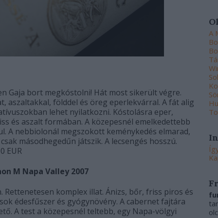
O
A 
Bo
Bo
Tá
Wi
So
Ko
n Gaja bort megkóstolni! Hát most sikerült végre.
Sö
, aszaltakkal, földdel és öreg eperlekvárral. A fát alig
Hu
latívuszokban lehet nyilatkozni. Kóstolásra eper,
To
riss és aszalt formában. A közepesnél emelkedettebb
ul. A nebbiolonál megszokott keménykedés elmarad,
I
a csak másodhegedűn játszik. A lecsengés hosszú.
Íg
,0 EUR
Ka
on M Napa Valley 2007
F
. Rettenetesen komplex illat. Ánizs, bőr, friss piros és
fu
sok édesfűszer és gyógynövény. A cabernet fajtára
ta
ető. A test a közepesnél teltebb, egy Napa-völgyi
ol