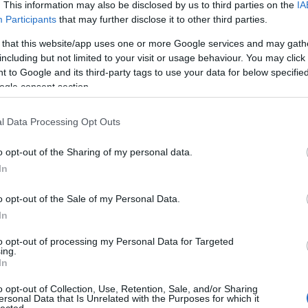
 de nem meggyőző. Vagy velem, vagy a palackkal volt
. This information may also be disclosed by us to third parties on the
IA
Bu
 nem énekel. Valahol
6/7 pont
határán végez. RP 100
Participants
that may further disclose it to other third parties.
Zs
%. 170,0 EUR
 that this website/app uses one or more Google services and may gath
Kü
Pauillac 2009
including but not limited to your visit or usage behaviour. You may click 
90
 to Google and its third-party tags to use your data for below specifi
Bo
a 2005-öst
ogle consent section.
Ce
t a 2001-es
Ri
omborított. A 2009-
Th
l Data Processing Opt Outs
 29% merlot
We
at érezni, némi
o opt-out of the Sharing of my personal data.
jat és szegfűszeget.
In
s a hordó, hogy
A
avagy kevés. Csak
20
bbé teszi, mintha
20
o opt-out of the Sale of my Personal Data.
tebb a közepesnél,
20
In
20
mölcsökkel. Érett
20
hetőek. A sav több
to opt-out of processing my Personal Data for Targeted
20
ing.
agas, a Montrose-
20
In
és. A lecsengés
20
egy gyenge
20
o opt-out of Collection, Use, Retention, Sale, and/or Sharing
 1000%-ban
20
ersonal Data that Is Unrelated with the Purposes for which it
lected.