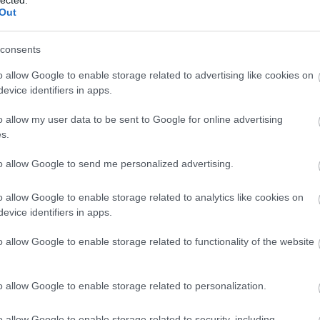
ont
. Decanter 18.5,
20
Out
20
To
se de Lalande Pauillac 2009
consents
F
cabernet sauvignon, 20% merlot és 5% petit verdot.
o allow Google to enable storage related to advertising like cookies on
RS
ribizlivel, cseresznyével és mellé fekete bogyósokkal. A
evice identifiers in apps.
be
legáns. Egy újabb 2009-es, ami nem hömpölyög, csak
At
ésre ő megmarad a ribizlis vonalon, alig-alig érezni
o allow my user data to be sent to Google for online advertising
be
t tényleg pinot noirral lenne dolgunk, félelmetes. A
s.
ált. A lecsengés remek, a fás hatás a másik Pichon-
 erős
7 pont
, talán több is. RP 95, JR 17, WS 95-98.
to allow Google to send me personalized advertising.
C
19
o allow Google to enable storage related to analytics like cookies on
n 2008
19
evice identifiers in apps.
20
and Cru Classé A osztály főszereplője, a 2012-ben
20
o allow Google to enable storage related to functionality of the website
(
3
ost már négyen tartoznak ebbe a kategóriába. 55%
20
 azért meg, 2008 nem túl erős évjárat. Igaz, a
(
2
menként válogatják a szőlőt, hogy a legkomolyabb
20
o allow Google to enable storage related to personalization.
(
1
(
7
o allow Google to enable storage related to security, including