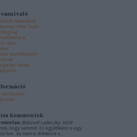
lvasnivaló
Művelt Alkoholista
hemian Wine Souls
rdogság
ncolómedve
ne Flow
kbor
ntár Komlókutató
rbúvár
ngarian Wines
kajWine
nformáció
y pontozunk
pcsolat
riss kommentek
rmintfan:
@József Ladeczky: Attól
rtok, hogy semmit. Ez egyébként is egy
csó bor, és nem is érlelésre s...