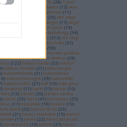
69
)
6p
(
26
)
6 pont
(
127
)
7p
(
28
)
7 pont
6
)
8p
(
21
)
8 pont
(
17
)
aglianico
(
12
)
akov
0
)
albariño
(
28
)
aldi
(
12
)
alentejo
(
11
)
öld
(
25
)
alión
(
18
)
alsace
(
25
)
alto adige
6
)
alves de sousa
(
13
)
alzinger
(
17
)
angel
renzo cachazo
(
11
)
anonym pince
(
19
)
tinori
(
51
)
argentína
(
28
)
árpádhegy
(
34
)
vay
(
39
)
ascheri
(
19
)
aszú
(
212
)
ata rangi
9
)
áts
(
11
)
auslese
(
15
)
ausztrália
(
32
)
sztria
(
223
)
badacsony
(
256
)
dacsonyörs
(
17
)
badacsony new yorkban
0
)
bakonyi péter
(
22
)
bakó ambrus
(
29
)
lassa
(
122
)
balassa istván
(
32
)
balaton
9
)
balaton-felvidék
(
21
)
balatonboglár
6
)
balatonfelvidék
(
51
)
balatonfüred
16
)
balatoni hetvegek
(
29
)
balatonlelle
7
)
balatonszőlős
(
27
)
balf
(
10
)
balla géza
2
)
barakonyi
(
11
)
barát
(
15
)
barbár
(
10
)
rbera
(
13
)
bardon
(
20
)
bárdos sarolta
6
)
barolo
(
25
)
barta
(
47
)
barta pince
(
25
)
ilicus
(
17
)
beaujolais
(
16
)
beaune
(
10
)
la és bandi
(
23
)
bencze birtok
(
23
)
nedek
(
21
)
berecz stephanie
(
15
)
berecz
éphanie
(
17
)
béres
(
22
)
béres pincészet
2
)
bernhard ott
(
19
)
betsek
(
37
)
bierzo