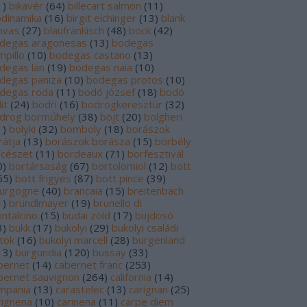
1
)
bikavér
(
64
)
billecart salmon
(
11
)
odinamika
(
16
)
birgit eichinger
(
13
)
blank
nvas
(
27
)
blaufrankisch
(
48
)
bock
(
42
)
degas aragonesas
(
13
)
bodegas
mpillo
(
10
)
bodegas castano
(
13
)
degas lan
(
19
)
bodegas naia
(
10
)
degas paniza
(
10
)
bodegas protos
(
10
)
degas roda
(
11
)
bodó józsef
(
18
)
bodó
it
(
24
)
bodri
(
16
)
bodrogkeresztúr
(
32
)
drog borműhely
(
38
)
böjt
(
20
)
bolgheri
1
)
bolyki
(
32
)
bomboly
(
18
)
borászok
rátja
(
13
)
borászok borásza
(
15
)
borbély
ncészet
(
11
)
bordeaux
(
71
)
borfesztivál
0
)
bortársaság
(
67
)
bortolomiol
(
12
)
bott
65
)
bott frigyes
(
87
)
bott pince
(
39
)
urgogne
(
40
)
brancaia
(
15
)
breitenbach
1
)
bründlmayer
(
19
)
brunello di
ntalcino
(
15
)
budai zöld
(
17
)
bujdosó
3
)
bükk
(
17
)
bukolyi
(
29
)
bukolyi családi
rtok
(
16
)
bukolyi marcell
(
28
)
burgenland
13
)
burgundia
(
120
)
bussay
(
33
)
bernet
(
14
)
cabernet franc
(
253
)
bernet sauvignon
(
264
)
california
(
14
)
mpania
(
13
)
carastelec
(
13
)
carignan
(
25
)
rignena
(
10
)
carinena
(
11
)
carpe diem