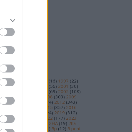
25 október
(
15
)
25 szeptember
(
14
)
vább
...
eedek
S 2.0
jegyzések
,
kommentek
om
jegyzések
,
kommentek
ímkék
93
(
11
)
1995
(
12
)
1996
(
16
)
1997
(
22
)
98
(
14
)
1999
(
48
)
2000
(
56
)
2001
(
30
)
02
(
56
)
2003
(
97
)
2004
(
69
)
2005
(
108
)
06
(
195
)
2007
(
251
)
2008
(
303
)
2009
78
)
2010
(
230
)
2011
(
374
)
2012
(
343
)
13
(
391
)
2014
(
210
)
2015
(
357
)
2016
89
)
2017
(
359
)
2018
(
324
)
2019
(
312
)
20
(
199
)
2021
(
219
)
2022
(
177
)
2023
17
)
2024
(
81
)
2025
(
30
)
2HA
(
19
)
2ha
5
)
3 pont
(
15
)
4 pont
(
81
)
5p
(
12
)
5 pont