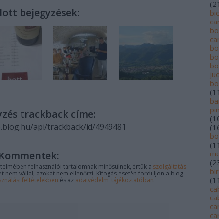
(
2
lott bejegyzések:
bi
ca
bo
ca
bo
bo
bo
jud
bo
(
1
ba
pi
yzés trackback címe:
(
1
o.blog.hu/api/trackback/id/4949481
(
1
bo
(
1
mo
Kommentek:
(
2
telmében felhasználói tartalomnak minősülnek, értük a
szolgáltatás
bi
 nem vállal, azokat nem ellenőrzi. Kifogás esetén forduljon a blog
(
1
sználási feltételekben
és az
adatvédelmi tájékoztatóban
.
ca
ca
ca
ca