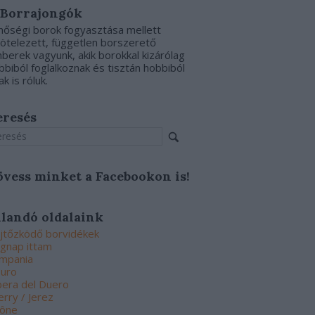
 Borrajongók
nőségi borok fogyasztása mellett
kötelezett, független borszerető
berek vagyunk, akik borokkal kizárólag
bbiból foglalkoznak és tisztán hobbiból
ak is róluk.
eresés
övess minket a Facebookon is!
llandó oldalaink
jtőzködő borvidékek
gnap ittam
mpania
uro
bera del Duero
erry / Jerez
ône