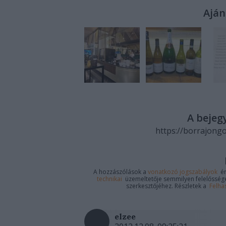
Aján
A bejeg
https://borrajong
A hozzászólások a
vonatkozó jogszabályok
ér
technikai
üzemeltetője semmilyen felelősséget
szerkesztőjéhez. Részletek a
Felha
elzee