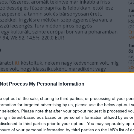
sos, fűszeres, aromáit tekintve már inkább a friss
(
2
 zöldesség és fűszerpaprika is felbukkan, ettől lesz
fu
özepesnél, a tannin sok és bársonyosan érett,
re
szekkel. Irigylésre méltóan szép egyensúlya van, a
kós
osszú lecsengés, fura módon piros bogyós
(
2
egy kulturált, szinte európai bor van a poharamban.
Cr
Mé
 94, WE 92. 14,5%. 220,0 EUR
fu
9
ős
se
(
2
járatot
itt
kóstoltuk, nekem nagy kedvencem volt, míg
Sz
se volt, hogy klasszikusként, maradiként vagy
Ta
am inkább a klasszikusok táborát gyarapította.
20
obert Parker barátunk 2009-es Bordeaux
Not Process My Personal Information
me
ntos a 18 tökéletesre minősített bor közül. Igaz,
kí
mi felvet bizonyos kérdéseket.
Fu
to opt-out of the sale, sharing to third parties, or processing of your per
Tr
 a fennmaradó részben cabernet franc és petit
formation for targeted advertising by us, please use the below opt-out s
le
szinte nincs mit érezni. Valami kis fekete bogyósság
r selection. Please note that after your opt-out request is processed y
Ác
 így nem túl izgalmas. Kóstolásra a közepesnél
eing interest-based ads based on personal information utilized by us or
na
 pinot noiré. Szép fekete bogyósság, jó fa, sok érett és
disclosed to third parties prior to your opt-out. You may separately opt-
pa
szált, a lenyelés után kissé elhalványul, majd hosszú
losure of your personal information by third parties on the IAB’s list of
(
2