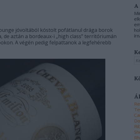
A
Mi
el
em
unge jóvoltából kóstolt pofátlanul drága borok
ho
írn
a, de aztán a bordeaux-i „high class” territóriumán
pokon. A végén pedig felpattanok a legfehérebb
K
K
Á
Re
Te
Ca
Do
Ri
Sh
Rh