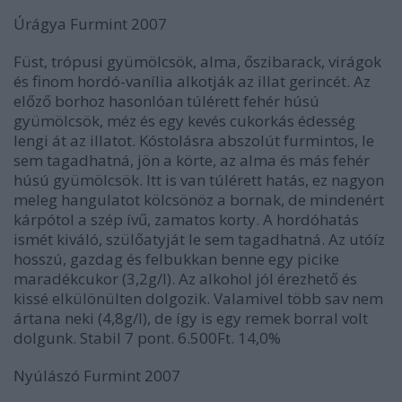
Úrágya Furmint 2007
Füst, trópusi gyümölcsök, alma, őszibarack, virágok
és finom hordó-vanília alkotják az illat gerincét. Az
előző borhoz hasonlóan túlérett fehér húsú
gyümölcsök, méz és egy kevés cukorkás édesség
lengi át az illatot. Kóstolásra abszolút furmintos, le
sem tagadhatná, jön a körte, az alma és más fehér
húsú gyümölcsök. Itt is van túlérett hatás, ez nagyon
meleg hangulatot kölcsönöz a bornak, de mindenért
kárpótol a szép ívű, zamatos korty. A hordóhatás
ismét kiváló, szülőatyját le sem tagadhatná. Az utóíz
hosszú, gazdag és felbukkan benne egy picike
maradékcukor (3,2g/l). Az alkohol jól érezhető és
kissé elkülönülten dolgozik. Valamivel több sav nem
ártana neki (4,8g/l), de így is egy remek borral volt
dolgunk. Stabil
7 pont
. 6.500Ft. 14,0%
Nyúlászó Furmint 2007