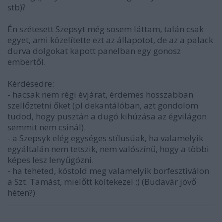
stb)?
Én szétesett Szepsyt még sosem láttam, talán csak
egyet, ami közelítette ezt az állapotot, de az a palack
durva dolgokat kapott panelban egy gonosz
embertől.
Kérdésedre:
- hacsak nem régi évjárat, érdemes hosszabban
szellőztetni őket (pl dekantálóban, azt gondolom
tudod, hogy pusztán a dugó kihúzása az égvilágon
semmit nem csinál).
- a Szepsyk elég egységes stílusúak, ha valamelyik
egyáltalán nem tetszik, nem valószínű, hogy a többi
képes lesz lenyűgözni.
- ha teheted, kóstold meg valamelyik borfesztiválon
a Szt. Tamást, mielőtt költekezel ;) (Budavár jövő
héten?)