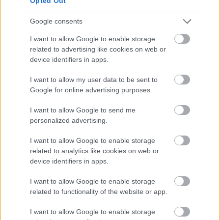
Opted Out
Google consents
loading
13 éve
I want to allow Google to enable storage
related to advertising like cookies on web or
@akov
: Én azt gondolom, hogy ebben az esetben
device identifiers in apps.
maga a termék nem jó, hibás. A hosszú idejű
szellőztetés ennek a hibának egyik lehetséges
I want to allow my user data to be sent to
eltüntetési módja (lehet). Olyan, mint az elsózott étel:
Google for online advertising purposes.
tehetsz bele krumplit, cukrot vagy bármit, amit
ismersz, ajánlanak. Az már nem lesz ugyanaz.
I want to allow Google to send me
personalized advertising.
Az általatok leírtakból azt szűröm le, hogy a
palackozás során van gixer. De ez csak logikai
I want to allow Google to enable storage
következtetés.
related to analytics like cookies on web or
device identifiers in apps.
I want to allow Google to enable storage
akov
related to functionality of the website or app.
13 éve
I want to allow Google to enable storage
@loading
: Ezt nem osztom, marmint nem hibasak