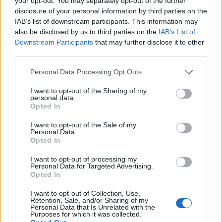
kénhasználat, így az ki van zárva. István az
your opt-out. You may separately opt-out of the further
almasavbomlás valamilyen melléktermékét
disclosure of your personal information by third parties on the
gondolja ludasnak. Nekem redukciónak tűnik, de
IAB’s list of downstream participants. This information may
csak enyhén.
also be disclosed by us to third parties on the
IAB’s List of
Downstream Participants
that may further disclose it to other
third parties.
Egyébként a pincében kóstolva ez a "kénesség"
nincsen a borokban, mindig kristálytiszták és jók.
Please note that this website/app uses one or more Google
Personal Data Processing Opt Outs
services and may gather and store information including but
not limited to your visit or usage behaviour. You may click to
I want to opt-out of the Sharing of my
personal data.
grant or deny consent to Google and its third-party tags to
demisec
Opted In
use your data for below specified purposes in below Google
13 éve
consent section.
I want to opt-out of the Sale of my
@akov
: ez különben érdekes dolog. Pincében
Personal Data.
Opted In
kóstolva egész másak voltak a borok, a Király
különösen!!
I want to opt-out of processing my
Szerintem (az ásványosság mellett) kén is megjelenik
Personal Data for Targeted Advertising.
az illatokban. Nekem tavaly januárban Szepsy azt
Opted In
mondta (pont a 9-eseknél), hogy még a friss borokat
I want to opt-out of Collection, Use,
nem kóstoltatja, mert azok kénesek még (csak 2008-
Retention, Sale, and/or Sharing of my
ig bezárólag kóstoltunk).
Personal Data that Is Unrelated with the
Purposes for which it was collected.