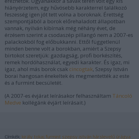
érezhetők. Ugyanakkor a savak terén volt egy kis
hiányérzetem, egy hűvösebb karakterrel találkozó
feszesség igen jót tett volna a boroknak. Érettség
szempontjából a borok előrehaladott állapotban
vannak, nyilván kibírnak még néhány évet, de
érzésem szerint a csodaszép pillangó nem a 2007-es
palackokból fog előbukkanni. Ettől függetlenül
minden benne volt a borokban, amiért a Szepsy
birtokot szeretjük: gazdagság, profi borkészítés,
remek hordóhasználat, egyedi karakter. És igaz, mi
igaz, ahol más borok csak
cincogtak
, Szepsy István
borai hangosan énekeltek és megmentették az este
és a furmint becsületét.
(A 2007-es évjárat leírásakor felhasználtam
Táncoló
Medve
kollégánk évjárt leírásait.)
Címkék:
király
tokaj
furmint
szepsy istván
hárslevelű
úrágya