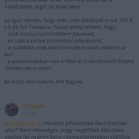
szellőztetés segít, de lehet nem.
az igazi kérdés, hogy ezek után kiszórjak-e cca 100 €-
t 3 db Szt Tamásra, hiszen elképzelhető, hogy:
- csak rosszul szellőztettem (keveset);
- ez csak a birtok furmintnál jelentkezik;
- a szállítást, más körülményeket viselt nehezen a
bor;
- a palackozásban van a hiba és (urambocsá!) Szepsy
minden bora ilyen!
és kicsit sem tudom, mit tegyek!
Octopus
13 éve
@szenvedély S.
: mennyit pihentetted őket szállítás
után? Nem lehetséges, hogy megfőttek útközben
esetleg (pl nyáron kocsi csomagtartójában szállítva