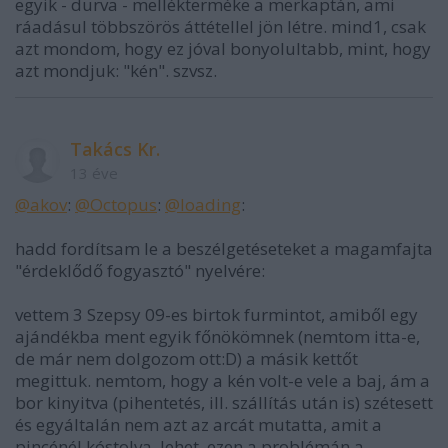
egyik - durva - mellékterméke a merkaptán, ami
ráadásul többszörös áttétellel jön létre. mind1, csak
azt mondom, hogy ez jóval bonyolultabb, mint, hogy
azt mondjuk: "kén". szvsz.
Takács Kr.
13 éve
@akov
:
@Octopus
:
@loading
:
hadd fordítsam le a beszélgetéseteket a magamfajta
"érdeklődő fogyasztó" nyelvére:
vettem 3 Szepsy 09-es birtok furmintot, amiből egy
ajándékba ment egyik főnökömnek (nemtom itta-e,
de már nem dolgozom ott:D) a másik kettőt
megittuk. nemtom, hogy a kén volt-e vele a baj, ám a
bor kinyitva (pihentetés, ill. szállítás után is) szétesett
és egyáltalán nem azt az arcát mutatta, amit a
pincénél kóstolva. lehet, ezen a problémán a