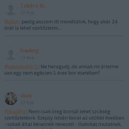
Takács Kr.
13 éve
@akov
: pedig asszem itt mondtátok, hogy akár 24
órát is lehet szellőztetni...
loading
13 éve
@szenvedély S.
: Ne haragudj, de annak mi értelme
van egy nem egészen 5 éves bor esetében?
akov
13 éve
@loading
: Nem csak öreg bornál lehet szükség
szellőztetésre. Szepsy István borai az utóbbi években
- sokak által kénesnek nevezett - illatokat mutatnak,