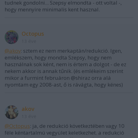
tudnek gondolni... Szepsy elmondta - ott voltal -,
hogy mennyire minimalis kent hasznal.
Octopus
13 éve
@akov
: sztem ez nem merkaptán/redukció. Igen,
emlékszem, hogy mondta Szepsy, hogy nem
használnak sok ként, nem is értem a dolgot - de ez
nekem akkor is annak tűnik. (és emlékeim szerint
mikor a furmint februáron @shiraz orra alá
nyomtam egy 2008-ast, ő is rávágta, hogy kénes)
akov
13 éve
@Octopus
: ja, de redukció következtében vagy 10
féle kéntartalmú vegyület keletkezhet. a redukció