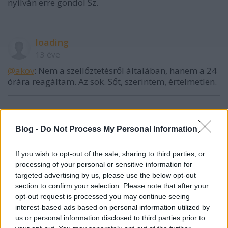
nyilván erre gondol Sz.
loading
13 éve
@akov
: Nem a szellőztetésről általában, hanem a 24
órára reagáltam. Az sok. Sőt, szerintem, értelmetlen.
akov
Blog -
Do Not Process My Personal Information
13 éve
@loading
: Ki kell kísérletezni. Ha valaki úgy
If you wish to opt-out of the sale, sharing to third parties, or
tapasztalja, hogy ez segít a Szepsy borokon, akkor
processing of your personal or sensitive information for
hajrá... :)
targeted advertising by us, please use the below opt-out
section to confirm your selection. Please note that after your
Egyébként áprilisban Istvántól megkérdeztem, hogy
opt-out request is processed you may continue seeing
mi lehet az, amire sokan kénességként hivatkoznak
interest-based ads based on personal information utilized by
(szerintem nem kén). Azt mondta, hogy minimális a
us or personal information disclosed to third parties prior to