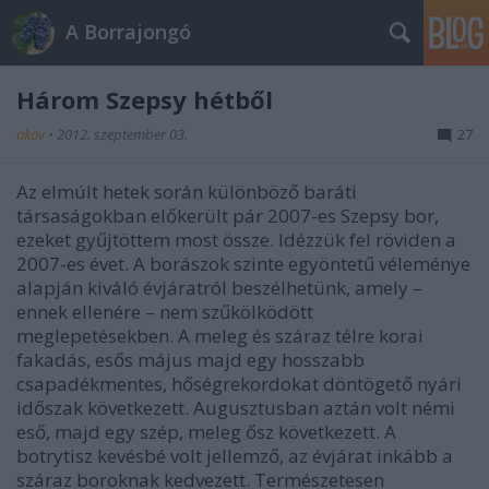
A Borrajongó
Három Szepsy hétből
akov
•
2012. szeptember 03.
27
Az elmúlt hetek során különböző baráti
társaságokban előkerült pár 2007-es Szepsy bor,
ezeket gyűjtöttem most össze. Idézzük fel röviden a
2007-es évet. A borászok szinte egyöntetű véleménye
alapján kiváló évjáratról beszélhetünk, amely –
ennek ellenére – nem szűkölködött
meglepetésekben. A meleg és száraz télre korai
fakadás, esős május majd egy hosszabb
csapadékmentes, hőségrekordokat döntögető nyári
időszak következett. Augusztusban aztán volt némi
eső, majd egy szép, meleg ősz következett. A
botrytisz kevésbé volt jellemző, az évjárat inkább a
száraz boroknak kedvezett. Természetesen