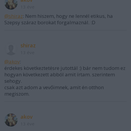
13 éve
@shiraz
: Nem hiszem, hogy ne lennél etikus, ha
Szepsy száraz borokat forgalmaznál. :D
shiraz
13 éve
@akov
:
érdekes következtetésre jutottál :) bár nem tudom ez
hogyan következett abból amit írtam. szerintem
sehogy.
csak azt adom a vevőimnek, amit én otthon
megiszom.
akov
13 éve