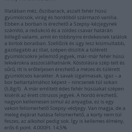
Illatában méz, őszibarack, aszalt fehér húsú
gyümölcsök, virág és hordóból származó vanília.
Ebben a borban is érezhető a Szepsy-kézjegynek
számító, a redukció és a zöldes csavar határán
billegő valami, amit én többnyire érdekesnek találok
a birtok boraiban. Szellőzik és úgy lesz kisimultabb,
gazdagabb az illat, szépen díszítik a túlérett
gyümölcsökre jellemző jegyek, már-már fehér húsú
lekvárokra asszociálhatnánk. Kóstolásra szép telt és
sűrű, itt is erőteljesen érezhető a mézes és túlérett
gyümölcsös karakter. A savak izgalmasak, igaz – a
bor beltartalmához képest – nincsenek túl sokan
(5,8g/l). A már említett édes fehér húsúakat szépen
kísérik az érett citrusos jegyek. A hordó érezhető,
nagyon kellemesen simul az anyagba, ez is egy
vakon felismerhető Szepsy-védjegy. Van magja, de a
meleg évjárat hatása felismerhető, a korty nem túl
feszes, az alkohol pedig sok. Így is kellemes élmény,
erős
6 pont
. 4.000Ft. 14,5%