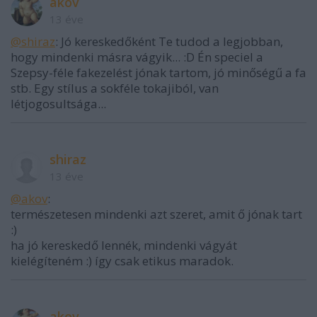
akov
13 éve
@shiraz
: Jó kereskedőként Te tudod a legjobban,
hogy mindenki másra vágyik... :D Én speciel a
Szepsy-féle fakezelést jónak tartom, jó minőségű a fa
stb. Egy stílus a sokféle tokajiból, van
létjogosultsága...
shiraz
13 éve
@akov
:
természetesen mindenki azt szeret, amit ő jónak tart
:)
ha jó kereskedő lennék, mindenki vágyát
kielégíteném :) így csak etikus maradok.
akov