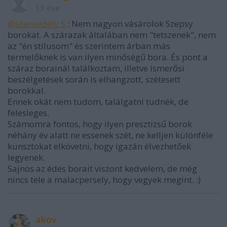
13 éve
@szenvedély S.
: Nem nagyon vásárolok Szepsy
borokat. A szárazak általában nem "tetszenek", nem
az "én stílusom" és szerintem árban más
termelőknek is van ilyen minőségű bora. És pont a
száraz borainál találkoztam, illetve ismerősi
beszélgetések során is elhangzott, szétesett
borokkal.
Ennek okát nem tudom, találgatni tudnék, de
felesleges.
Számomra fontos, hogy ilyen presztizsű borok
néhány év alatt ne essenek szét, ne kelljen különféle
kunsztokat elkövetni, hogy igazán élvezhetőek
legyenek.
Sajnos az édes borait viszont kedvelem, de még
nincs tele a malacpersely, hogy vegyek megint. :)
akov