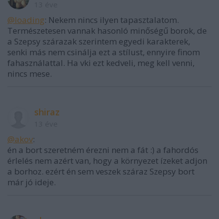
13 éve
@loading
: Nekem nincs ilyen tapasztalatom.
Természetesen vannak hasonló minőségű borok, de
a Szepsy szárazak szerintem egyedi karakterek,
senki más nem csinálja ezt a stílust, ennyire finom
fahasználattal. Ha vki ezt kedveli, meg kell venni,
nincs mese.
shiraz
13 éve
@akov
:
én a bort szeretném érezni nem a fát :) a fahordós
érlelés nem azért van, hogy a környezet ízeket adjon
a borhoz. ezért én sem veszek száraz Szepsy bort
már jó ideje.