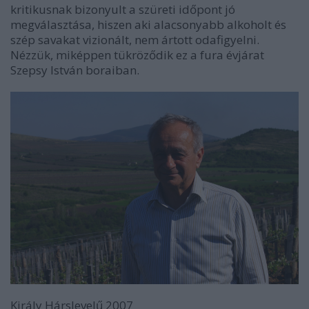
kritikusnak bizonyult a szüreti időpont jó
megválasztása, hiszen aki alacsonyabb alkoholt és
szép savakat vizionált, nem ártott odafigyelni.
Nézzük, miképpen tükröződik ez a fura évjárat
Szepsy István boraiban.
Király Hárslevelű 2007