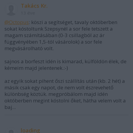
Takács Kr.
13 éve
@Octopus
: köszi a segítséget, tavaly októberben
sokat kóstoltunk Szepsynél a sor fele tetszett a
magam számításában (0-3 csillagból az ár
függvényében 1,5-tól vásárolok) a sor fele
megvásárolható volt.
sajnos a borfeszt idén is kimarad, külföldön élek, de
kémeim majd jelentenek.:-)
az egyik sokat pihent őszi szállítás után (kb. 2 hét) a
másik csak egy napot, de nem volt észrevehető
különbség köztük. megpróbálom majd idén
októberben megint kóstolni őket, hátha velem volt a
baj...
loading