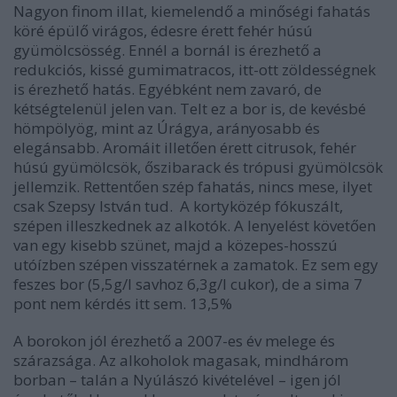
Nagyon finom illat, kiemelendő a minőségi fahatás
köré épülő virágos, édesre érett fehér húsú
gyümölcsösség. Ennél a bornál is érezhető a
redukciós, kissé gumimatracos, itt-ott zöldességnek
is érezhető hatás. Egyébként nem zavaró, de
kétségtelenül jelen van. Telt ez a bor is, de kevésbé
hömpölyög, mint az Úrágya, arányosabb és
elegánsabb. Aromáit illetően érett citrusok, fehér
húsú gyümölcsök, őszibarack és trópusi gyümölcsök
jellemzik. Rettentően szép fahatás, nincs mese, ilyet
csak Szepsy István tud. A kortyközép fókuszált,
szépen illeszkednek az alkotók. A lenyelést követően
van egy kisebb szünet, majd a közepes-hosszú
utóízben szépen visszatérnek a zamatok. Ez sem egy
feszes bor (5,5g/l savhoz 6,3g/l cukor), de a sima
7
pont
nem kérdés itt sem. 13,5%
A borokon jól érezhető a 2007-es év melege és
szárazsága. Az alkoholok magasak, mindhárom
borban – talán a Nyúlászó kivételével – igen jól