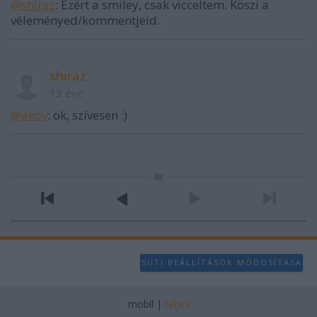
@shiraz
: Ezért a smiley, csak vicceltem. Köszi a
véleményed/kommentjeid.
shiraz
13 éve
@akov
: ok, szívesen :)
SÜTI BEÁLLÍTÁSOK MÓDOSÍTÁSA
mobil
|
teljes