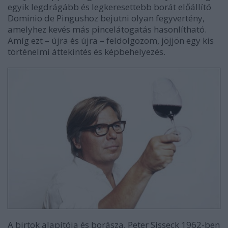
egyik legdrágább és legkeresettebb borát előállító
Dominio de Pingushoz bejutni olyan fegyvertény,
amelyhez kevés más pincelátogatás hasonlítható.
Amíg ezt – újra és újra – feldolgozom, jöjjön egy kis
történelmi áttekintés és képbehelyezés.
A birtok alapítója és borásza, Peter Sisseck 1962-ben