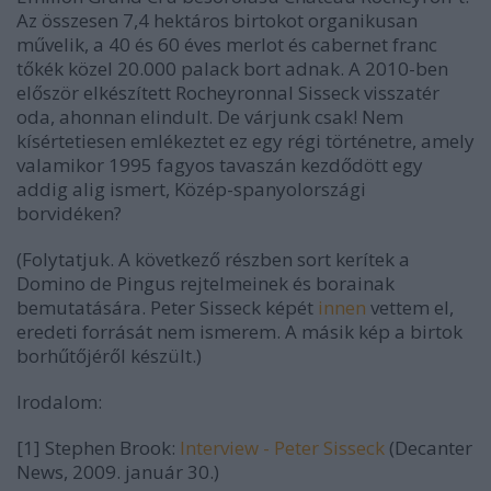
Az összesen 7,4 hektáros birtokot organikusan
művelik, a 40 és 60 éves merlot és cabernet franc
tőkék közel 20.000 palack bort adnak. A 2010-ben
először elkészített Rocheyronnal Sisseck visszatér
oda, ahonnan elindult. De várjunk csak! Nem
kísértetiesen emlékeztet ez egy régi történetre, amely
valamikor 1995 fagyos tavaszán kezdődött egy
addig alig ismert, Közép-spanyolországi
borvidéken?
(Folytatjuk. A következő részben sort kerítek a
Domino de Pingus rejtelmeinek és borainak
bemutatására. Peter Sisseck képét
innen
vettem el,
eredeti forrását nem ismerem. A másik kép a birtok
borhűtőjéről készült.)
Irodalom:
[1] Stephen Brook:
Interview - Peter Sisseck
(Decanter
News, 2009. január 30.)