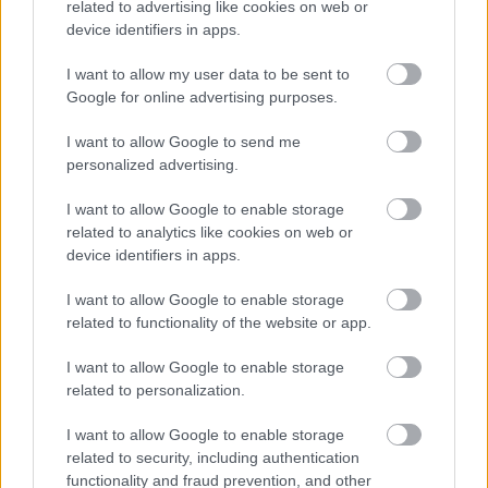
egyértelműen a beavatkozástól mentes borászat
related to advertising like cookies on web or
híve. Nincs savpótlás, nincs fajélesztő és enzim, de az
device identifiers in apps.
almasav lebontása is természetesen zajlik le.
I want to allow my user data to be sent to
A fentiek ellenére pont a Dominio de Pingus vált a
Google for online advertising purposes.
„200% új fa” technológiáról hírhedté. Ez annyit tesz,
I want to allow Google to send me
hogy az almasav lebomlását követően ismét új
personalized advertising.
hordóba fejtik a bort. Sisseck erről így vall: „Azért
csináltam, mert szimplán úgy éreztem, szükség van
I want to allow Google to enable storage
a természetes oxidációra. [...] Akárhogy is, nem igaz,
related to analytics like cookies on web or
hogy mindig 200% fát használtam a Pingushoz. Csak
device identifiers in apps.
kb. a bor ötöde került megint új fahordókba.”[4]
Egyébként is, ezt az egyik dűlő állandóan visszatérő
I want to allow Google to enable storage
reduktív karaktere indokolta. „Ez a kissé éretlen
related to functionality of the website or app.
tanninoknak volt köszönhető, amelyek elnyelték az
oxigént. Úgy találtam, hogy ha az almasav lebontása
I want to allow Google to enable storage
után új hordóba fejtem a bort, akkor nem redukál
related to personalization.
annyira keményen, innen a 200% új fa címke.”[4] A
2006-os évjárat óta Sisseck folyamatosan csökkenti
I want to allow Google to enable storage
az új fa mennyiségét. A Pingus 2008 volt az első,
related to security, including authentication
amelynél – az almasav lebontását kivéve – csak
functionality and fraud prevention, and other