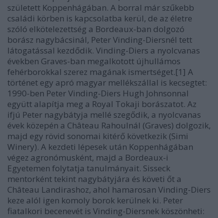
született Koppenhágában. A borral már szűkebb
családi körben is kapcsolatba kerül, de az életre
szóló elkötelezettség a Bordeaux-ban dolgozó
borász nagybácsinál, Peter Vinding-Diersnél tett
látogatással kezdődik. Vinding-Diers a nyolcvanas
években Graves-ban megalkotott újhullámos
fehérborokkal szerez magának ismertséget.[1] A
történet egy apró magyar mellékszállal is kecsegtet:
1990-ben Peter Vinding-Diers Hugh Johnsonnal
együtt alapítja meg a Royal Tokaji borászatot. Az
ifjú Peter nagybátyja mellé szegődik, a nyolcvanas
évek közepén a Château Rahoulnál (Graves) dolgozik,
majd egy rövid sonomai kitérő következik (Simi
Winery). A kezdeti lépesek után Koppenhágában
végez agronómusként, majd a Bordeaux-i
Egyetemen folytatja tanulmányait. Sisseck
mentorként tekint nagybátyjára és követi őt a
Château Landirashoz, ahol hamarosan Vinding-Diers
keze alól igen komoly borok kerülnek ki. Peter
fiatalkori becenevét is Vinding-Diersnek köszönheti: