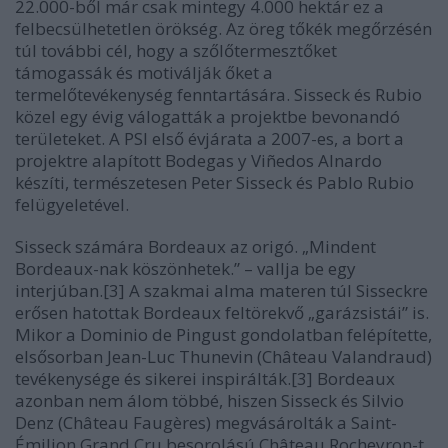
22.000-ből már csak mintegy 4.000 hektár ez a
felbecsülhetetlen örökség. Az öreg tőkék megőrzésén
túl további cél, hogy a szőlőtermesztőket
támogassák és motiválják őket a
termelőtevékenység fenntartására. Sisseck és Rubio
közel egy évig válogatták a projektbe bevonandó
területeket. A PSI első évjárata a 2007-es, a bort a
projektre alapított Bodegas y Viñedos Alnardo
készíti, természetesen Peter Sisseck és Pablo Rubio
felügyeletével.
Sisseck számára Bordeaux az origó. „Mindent
Bordeaux-nak köszönhetek.” – vallja be egy
interjúban.[3] A szakmai alma materen túl Sisseckre
erősen hatottak Bordeaux feltörekvő „garázsistái” is.
Mikor a Dominio de Pingust gondolatban felépítette,
elsősorban Jean-Luc Thunevin (Château Valandraud)
tevékenysége és sikerei inspirálták.[3] Bordeaux
azonban nem álom többé, hiszen Sisseck és Silvio
Denz (Château Faugères) megvásárolták a Saint-
Émilion Grand Cru besorolású Château Rocheyron-t.