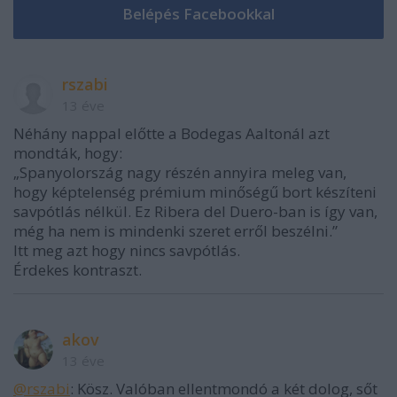
rszabi
13 éve
Néhány nappal előtte a Bodegas Aaltonál azt
mondták, hogy:
„Spanyolország nagy részén annyira meleg van,
hogy képtelenség prémium minőségű bort készíteni
savpótlás nélkül. Ez Ribera del Duero-ban is így van,
még ha nem is mindenki szeret erről beszélni.”
Itt meg azt hogy nincs savpótlás.
Érdekes kontraszt.
akov
13 éve
@rszabi
: Kösz. Valóban ellentmondó a két dolog, sőt