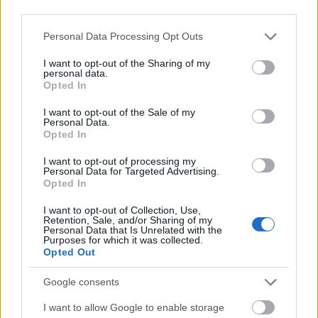
maga mögé, mint a Vega Sicilia vagy a borvidék
third parties.
megújulását elindító Pesquera. Magam is
Please note that this website/app uses one or more Google
Personal Data Processing Opt Outs
megdöbbentem, amint a közeli Peñafielben, egy kis
services and may gather and store information including but
élelmiszer- és borüzletben 900 Euróért listáztak be
not limited to your visit or usage behaviour. You may click to
I want to opt-out of the Sharing of my
egyetlen palack Pingus 2009-et. A régebbi évjáratok
personal data.
grant or deny consent to Google and its third-party tags to
Opted In
tizenkettes kartonjai különböző aukciókon 7-8.000
use your data for below specified purposes in below Google
dolláros áron mennek el. A Robert Parker által 100
consent section.
I want to opt-out of the Sale of my
pontra adott 2004-es évjárat kartonjáért pedig kb.
Personal Data.
12.000 dollárt kérnek el!
Opted In
I want to opt-out of processing my
Az idők során Sisseck folyamatosan tökéletesítette és
Personal Data for Targeted Advertising.
alakította az 1995-ben megkezdett munkát. A
Opted In
legnagyobb változások nem a pincében, hanem a
szőlőben történtek. A Pingust adó öreg tőkés dűlők
I want to opt-out of Collection, Use,
Retention, Sale, and/or Sharing of my
2000 óta biodinamikus művelésben vannak, 2005-
Personal Data that Is Unrelated with the
Purposes for which it was collected.
től pedig a birtok másodborának (Flor de Pingus)
Opted Out
termőterületei is erre az útra léptek. Az egyes
tőkéket egyedileg kezelik, hogy a megfelelő
Google consents
balanszot (érettség, alkohol, sav) elérjék. Sisseck
minden kétséget kizáróan modern bort készít, de
I want to allow Google to enable storage