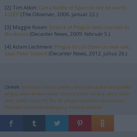
[2] Tim Atkin:
Can a bottle of Spanish red be worth
£200?
(The Observer, 2006. január 22.)
[3] Maggie Rosen:
Sisseck of Pingus owes success to
Bordeaux
(Decanter News, 2009. február 5.)
[4] Adam Lechmere:
Pingus to cut down on new oak,
says Peter Sisseck
(Decanter News, 2012. július 26.)
Címkék:
bordeaux
robert parker
ribera del duero
tempranillo
pingus
saint-émilion
peter sisseck
peter vinding-diers
silvio
denz
pablo rubio
PSI
flor de pingus
hacienda monasterio
château rocheyron
bodegas y vinedos alnardo