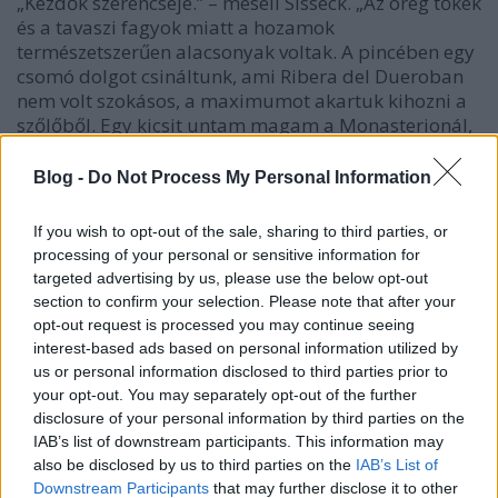
„Kezdők szerencséje.” – meséli Sisseck. „Az öreg tőkék
és a tavaszi fagyok miatt a hozamok
természetszerűen alacsonyak voltak. A pincében egy
csomó dolgot csináltunk, ami Ribera del Dueroban
nem volt szokásos, a maximumot akartuk kihozni a
szőlőből. Egy kicsit untam magam a Monasterionál,
mert soha nem volt elég pénzünk. A Pingusnál látni
akartam, meddig lehet a tempranillo határait
Blog -
Do Not Process My Personal Information
kitolni.”[2] A hozam extrém alacsony volt, 12hl/ha
körül alakult, az aprócska terület miatt könnyebb
If you wish to opt-out of the sale, sharing to third parties, or
volt a tökéletesre törekedni. Rendkívül gondosan,
processing of your personal or sensitive information for
bogyónként válogatták a termést, majd az erjesztett
targeted advertising by us, please use the below opt-out
bor új francia hordókba került.
section to confirm your selection. Please note that after your
opt-out request is processed you may continue seeing
A siker természetesen nem csak egyetlen évjáratra
interest-based ads based on personal information utilized by
szólt. Peter ügyesen menedzselte a kincset, amihez
us or personal information disclosed to third parties prior to
hozzájutott és megpróbált egyre jobb bort készíteni.
your opt-out. You may separately opt-out of the further
A Pingus hamar Spanyolország legkeresettebb és
disclosure of your personal information by third parties on the
legdrágább borává vált, hiszen mindenki
IAB’s list of downstream participants. This information may
megpróbált a „Pingus-élményből” részesülni.
also be disclosed by us to third parties on the
IAB’s List of
Néhány év alatt stabilan olyan ikonokat utasított
Downstream Participants
that may further disclose it to other