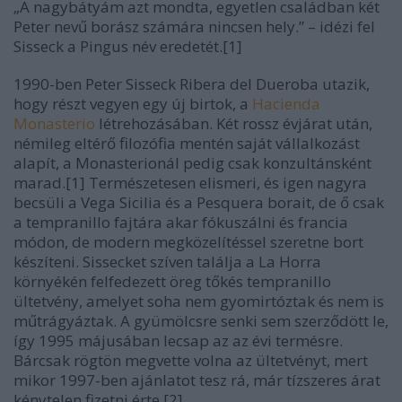
„A nagybátyám azt mondta, egyetlen családban két
Peter nevű borász számára nincsen hely.” – idézi fel
Sisseck a Pingus név eredetét.[1]
1990-ben Peter Sisseck Ribera del Dueroba utazik,
hogy részt vegyen egy új birtok, a
Hacienda
Monasterio
létrehozásában. Két rossz évjárat után,
némileg eltérő filozófia mentén saját vállalkozást
alapít, a Monasterionál pedig csak konzultánsként
marad.[1] Természetesen elismeri, és igen nagyra
becsüli a Vega Sicilia és a Pesquera borait, de ő csak
a tempranillo fajtára akar fókuszálni és francia
módon, de modern megközelítéssel szeretne bort
készíteni. Sissecket szíven találja a La Horra
környékén felfedezett öreg tőkés tempranillo
ültetvény, amelyet soha nem gyomirtóztak és nem is
műtrágyáztak. A gyümölcsre senki sem szerződött le,
így 1995 májusában lecsap az az évi termésre.
Bárcsak rögtön megvette volna az ültetvényt, mert
mikor 1997-ben ajánlatot tesz rá, már tízszeres árat
kénytelen fizetni érte.[2]