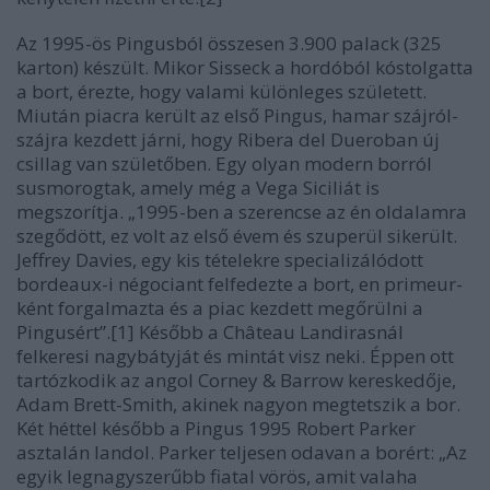
Az 1995-ös Pingusból összesen 3.900 palack (325
karton) készült. Mikor Sisseck a hordóból kóstolgatta
a bort, érezte, hogy valami különleges született.
Miután piacra került az első Pingus, hamar szájról-
szájra kezdett járni, hogy Ribera del Dueroban új
csillag van születőben. Egy olyan modern borról
susmorogtak, amely még a Vega Siciliát is
megszorítja. „1995-ben a szerencse az én oldalamra
szegődött, ez volt az első évem és szuperül sikerült.
Jeffrey Davies, egy kis tételekre specializálódott
bordeaux-i négociant felfedezte a bort, en primeur-
ként forgalmazta és a piac kezdett megőrülni a
Pingusért”.[1] Később a Château Landirasnál
felkeresi nagybátyját és mintát visz neki. Éppen ott
tartózkodik az angol Corney & Barrow kereskedője,
Adam Brett-Smith, akinek nagyon megtetszik a bor.
Két héttel később a Pingus 1995 Robert Parker
asztalán landol. Parker teljesen odavan a borért: „Az
egyik legnagyszerűbb fiatal vörös, amit valaha