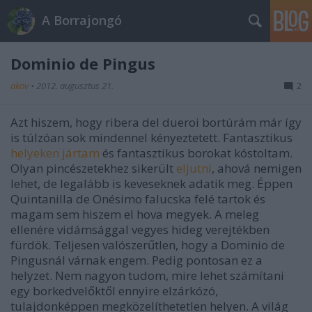
A Borrajongó
Dominio de Pingus
akov
•
2012. augusztus 21.
2
Azt hiszem, hogy ribera del dueroi bortúrám már így
is túlzóan sok mindennel kényeztetett. Fantasztikus
helyeken jártam
és fantasztikus borokat kóstoltam.
Olyan pincészetekhez sikerült
eljutni
, ahová nemigen
lehet, de legalább is keveseknek adatik meg. Éppen
Quintanilla de Onésimo falucska felé tartok és
magam sem hiszem el hova megyek. A meleg
ellenére vidámsággal vegyes hideg verejtékben
fürdök. Teljesen valószerűtlen, hogy a Dominio de
Pingusnál várnak engem. Pedig pontosan ez a
helyzet. Nem nagyon tudom, mire lehet számítani
egy borkedvelőktől ennyire elzárkózó,
tulajdonképpen megközelíthetetlen helyen. A világ