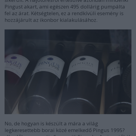
Pingust akart, ami egészen 495 dollárig pumpálta
fel az árat. Kétségtelen, ez a rendkívüli esemény is
hozzájárult az ikonbor kialakulásához.
No, de hogyan is készült a mára a világ
legkeresettebb borai közé emelkedő Pingus 1995?