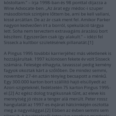
kóstoltam.” – írja 1998-ban és 98 ponttal díjazza a
Wine Advocate-ben. „Az árat egy médoc-i szuper
másodbirtok szintjére lőttem be, ami be kell vallani,
kissé arcátlan. De az ár csak ment fel. Amikor Parker
nagyon kedvezően írt a borról, spekuláció tárgya
lett. Soha nem terveztem extravagáns árazású bort
készíteni. Egyszerűen csak így alakult.” – idézi fel
Sisseck a kultbor születésének pillanatát.[1]
A Pingus 1995 további karrierjéhez más véletlenek is
hozzájárultak. 1997 különösen fekete év volt Sisseck
számára. Felesége elhagyta, tavasszal pedig kemény
fagyok okoztak kárt a szőlőben. De mindez semmi,
november 27-én aztán tényleg becsapott a ménkű.
Egy 300.000 karton bort szállító hajó elsüllyedt az
Azori-szigeteknél, fedélzetén 75 karton Pingus 1995-
el.[2] Az egész dolog tragikusnak tűnt, az eleve kis
mennyiség jó része a tenger alá merült. Peter rossz
hangulatát az 1997-es évjárat hátcímkéjén osztotta
meg a nagyvilággal.[2] Ebben az évben semmi sem
sikerült. A hajótörésről értesülve azonban mindenki