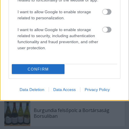
related to functionality of the website or app.
mélység, tömör kortyközép, hosszú utóíz. Nagyon
szép, élvezetes bor.
7 pont
, $66
I want to allow Google to enable storage
related to personalization.
I want to allow Google to enable storage
related to security, including authentication
functionality and fraud prevention, and other
Címkék:
franciaország
chardonnay
2009
bourgogne
user protection.
burgundia
montrachet
chablis
chassagne montrachet
meursault
louis latour
mersault
etienne sauzet
puligny-
montrachet
labouré-roi
vincent girardin
domaine ramonet
CONFIRM
Data Deletion
Data Access
Privacy Policy
Ajánlott bejegyzések:
Burgundia felsőpolc a Bortársaság
Borsuliban