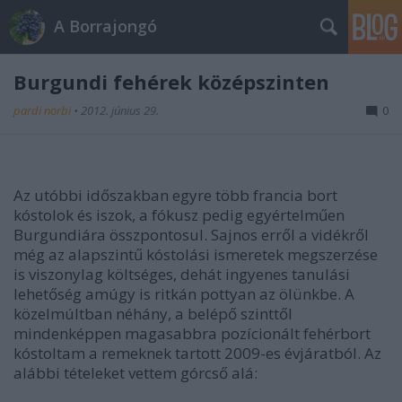
A Borrajongó
Burgundi fehérek középszinten
pardi norbi
•
2012. június 29.
0
Az utóbbi időszakban egyre több francia bort
kóstolok és iszok, a fókusz pedig egyértelműen
Burgundiára összpontosul. Sajnos erről a vidékről
még az alapszintű kóstolási ismeretek megszerzése
is viszonylag költséges, dehát ingyenes tanulási
lehetőség amúgy is ritkán pottyan az ölünkbe. A
közelmúltban néhány, a belépő szinttől
mindenképpen magasabbra pozícionált fehérbort
kóstoltam a remeknek tartott 2009-es évjáratból. Az
alábbi tételeket vettem górcső alá: