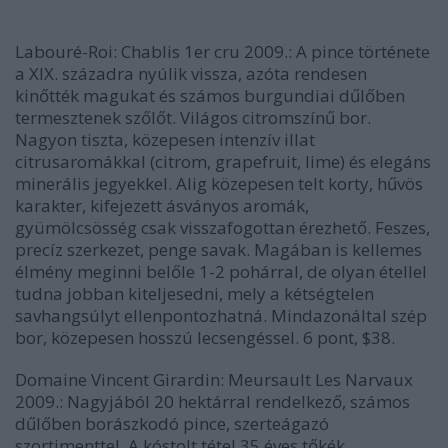
Labouré-Roi: Chablis
1er cru 2009.:
A pince története
a XIX. századra nyúlik vissza, azóta rendesen
kinőtték magukat és számos burgundiai dűlőben
termesztenek szőlőt. Világos citromszínű bor.
Nagyon tiszta, közepesen intenzív illat
citrusaromákkal (citrom, grapefruit, lime) és elegáns
minerális jegyekkel. Alig közepesen telt korty, hűvös
karakter, kifejezett ásványos aromák,
gyümölcsösség csak visszafogottan érezhető. Feszes,
precíz szerkezet, penge savak. Magában is kellemes
élmény meginni belőle 1-2 pohárral, de olyan étellel
tudna jobban kiteljesedni, mely a kétségtelen
savhangsúlyt ellenpontozhatná. Mindazonáltal szép
bor, közepesen hosszú lecsengéssel.
6 pont
, $38.
Domaine Vincent Girardin: Meursault Les Narvaux
2009.:
Nagyjából 20 hektárral rendelkező, számos
dűlőben borászkodó pince, szerteágazó
szortimenttel. A kóstolt tétel 35 éves tőkék