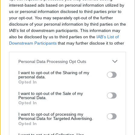
interest-based ads based on personal information utilized by
us or personal information disclosed to third parties prior to
your opt-out. You may separately opt-out of the further
disclosure of your personal information by third parties on the
IAB’s list of downstream participants. This information may
also be disclosed by us to third parties on the
IAB’s List of
Etienne Sauzet: Puligny-Montrachet 2009.:
Valamivel
Downstream Participants
that may further disclose it to other
kevesebb, mint 9 hektáron gazdálkodó pince, az
third parties.
alapboroktól a grand cru tételekig számos
különböző termékük van. Világos citromszínű bor.
Please note that this website/app uses one or more Google
Personal Data Processing Opt Outs
Visszafogott, kissé puritán, de elegáns illat:
services and may gather and store information including but
grapefruit, narancs, fa alig-alig érződik. Tiszta,
not limited to your visit or usage behaviour. You may click to
I want to opt-out of the Sharing of my
personal data.
közepesen telt korty letisztult gyümölcsös-minerális
grant or deny consent to Google and its third-party tags to
Opted In
ízvilággal. Izgalmas, remek tartást adó érett savak, a
use your data for below specified purposes in below Google
komolyság mellett a frissességnek sincs híján.
consent section.
I want to opt-out of the Sale of my
Hosszú, ásványos-gyümölcsös finis. Az előzőhöz
Personal Data.
Opted In
hasonlóan becsúszós
7 pont
. $60
I want to opt-out of processing my
Louis Latour: Meursault-Blagny 1er Cru Château de
Personal Data for Targeted Advertising.
Blagny
2009.:
Igen ismert, a XVII. század óta
Opted In
borászkodó család, mintegy 50 hektár szőlőtermő