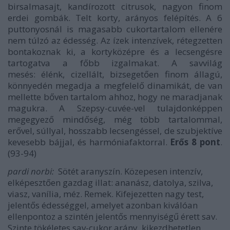
birsalmasajt, kandírozott citrusok, nagyon finom
erdei gombák. Telt korty, arányos felépítés. A 6
puttonyosnál is magasabb cukortartalom ellenére
nem túlzó az édesség. Az ízek intenzívek, rétegzetten
bontakoznak ki, a kortyközépre és a lecsengésre
tartogatva a főbb izgalmakat. A savvilág
mesés: élénk, cizellált, bizsegetően finom állagú,
könnyedén megadja a megfelelő dinamikát, de van
mellette bőven tartalom ahhoz, hogy ne maradjanak
magukra. A Szepsy-cuvée-vel tulajdonképpen
megegyező mindőség, még több tartalommal,
erővel, súllyal, hosszabb lecsengéssel, de szubjektíve
kevesebb bájjal, és harmóniafaktorral.
Erős 8 pont
.
(93-94)
pardi norbi:
Sötét aranyszín. Közepesen intenzív,
elképesztően gazdag illat: ananász, datolya, szilva,
viasz, vanília, méz. Remek. Kifejezetten nagy test,
jelentős édességgel, amelyet azonban kiválóan
ellenpontoz a szintén jelentős mennyiségű érett sav.
Szinte tökéletes sav-cukor arány, kikezdhetetlen