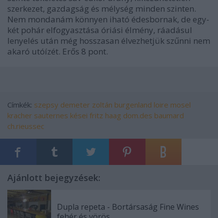
szerkezet, gazdagság és mélység minden szinten.
Nem mondanám könnyen iható édesbornak, de egy-
két pohár elfogyasztása óriási élmény, ráadásul
lenyelés után még hosszasan élvezhetjük szűnni nem
akaró utóízét.
Erős 8 pont
.
Címkék:
szepsy
demeter zoltán
burgenland
loire
mosel
kracher
sauternes
kései
fritz haag
dom.des baumard
ch.rieussec
Ajánlott bejegyzések:
Dupla repeta - Bortársaság Fine Wines
fehér és vörös