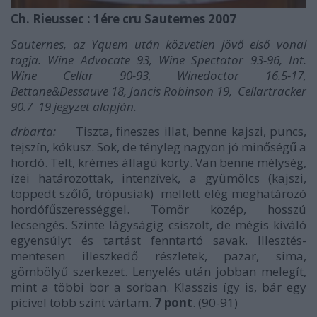
Ch. Rieussec : 1ére cru Sauternes 2007
Sauternes, az Yquem után közvetlen jövő első vonal
tagja. Wine Advocate 93, Wine Spectator 93-96, Int.
Wine Cellar 90-93, Winedoctor 16.5-17,
Bettane&Dessauve 18, Jancis Robinson 19, Cellartracker
90.7 19 jegyzet alapján.
drbarta:
Tiszta, fineszes illat, benne kajszi, puncs,
tejszín, kókusz. Sok, de tényleg nagyon jó minőségű a
hordó. Telt, krémes állagú korty. Van benne mélység,
ízei határozottak, intenzívek, a gyümölcs (kajszi,
töppedt szőlő, trópusiak) mellett elég meghatározó
hordófűszerességgel. Tömör közép, hosszú
lecsengés. Szinte lágyságig csiszolt, de mégis kiváló
egyensúlyt és tartást fenntartó savak. Illesztés-
mentesen illeszkedő részletek, pazar, sima,
gömbölyű szerkezet. Lenyelés után jobban melegít,
mint a többi bor a sorban. Klasszis így is, bár egy
picivel több színt vártam.
7 pont
. (90-91)