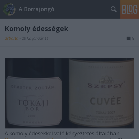
A Borrajongó
Komoly édességek
drbarta
•
2012. január 11.
9
A komoly édesekkel való kényeztetés általában