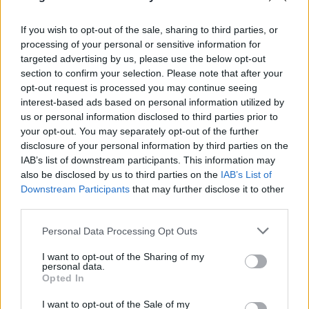
palackot és több napon át kóstolva sem hanyatlott a
bor.
If you wish to opt-out of the sale, sharing to third parties, or
processing of your personal or sensitive information for
targeted advertising by us, please use the below opt-out
section to confirm your selection. Please note that after your
opt-out request is processed you may continue seeing
interest-based ads based on personal information utilized by
us or personal information disclosed to third parties prior to
your opt-out. You may separately opt-out of the further
disclosure of your personal information by third parties on the
IAB’s list of downstream participants. This information may
also be disclosed by us to third parties on the
IAB’s List of
Downstream Participants
that may further disclose it to other
third parties.
Please note that this website/app uses one or more Google
Personal Data Processing Opt Outs
services and may gather and store information including but
not limited to your visit or usage behaviour. You may click to
I want to opt-out of the Sharing of my
personal data.
grant or deny consent to Google and its third-party tags to
Opted In
use your data for below specified purposes in below Google
consent section.
I want to opt-out of the Sale of my