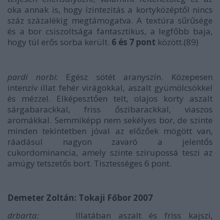
oka annak is, hogy ízintezitás a kortyközéptől nincs
száz százalékig megtámogatva. A textúra sűrűsége
és a bor csiszoltsága fantasztikus, a legfőbb baja,
hogy túl erős sorba került.
6 és 7 pont
között.(89)
pardi norbi:
Egész sötét aranyszín. Közepesen
intenzív illat fehér virágokkal, aszalt gyümölcsökkel
és mézzel. Elképesztően telt, olajos korty aszalt
sárgabarackkal, friss őszibarackkal, viaszos
aromákkal. Semmiképp nem sekélyes bor, de szinte
minden tekintetben jóval az előzőek mögött van,
ráadásul nagyon zavaró a jelentős
cukordominancia, amely szinte szirupossá teszi az
amúgy tetszetős bort. Tisztességes
6 pont
.
Demeter Zoltán: Tokaji Főbor 2007
drbarta:
Illatában aszalt és friss kajszi,