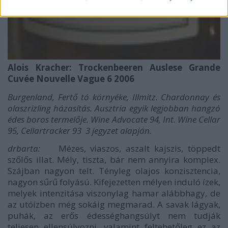
Alois Kracher: Trockenbeeren Auslese Grande
Cuvée Nouvelle Vague 6 2006
Burgenland, Fertő tó környéke, Illmitz. Chardonnay és
olaszrizling házasítás. Ausztria egyik legjobban hangzó
édes boros termelője. Wine Advocate 94, Int. Wine Cellar
95, Cellartracker 93 3 jegyzet alapján.
drbarta:
Mézes, viaszos, aszalt kajszis, töppedt
szőlős illat. Mély, tiszta, bár nem annyira komplex.
Szájban nagyon telt. Tényleg olajos konzisztencia,
nagyon sűrű folyású. Kifejezetten mélyen induló ízek,
melyek intenzitása viszonylag hamar alábbhagy, de
az utóízben még sokáig megmarad. A savak lágyak,
puhák, az erős édességhangsúlyt nem tudják
teljesen ellensúlyozni, valamint feltehetőleg ez az