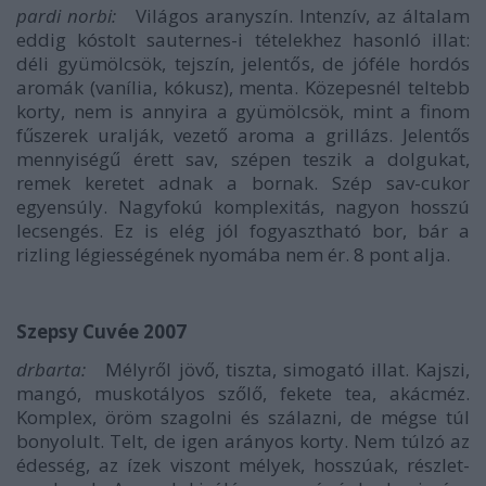
pardi norbi:
Világos aranyszín. Intenzív, az általam
eddig kóstolt sauternes-i tételekhez hasonló illat:
déli gyümölcsök, tejszín, jelentős, de jóféle hordós
aromák (vanília, kókusz), menta. Közepesnél teltebb
korty, nem is annyira a gyümölcsök, mint a finom
fűszerek uralják, vezető aroma a grillázs. Jelentős
mennyiségű érett sav, szépen teszik a dolgukat,
remek keretet adnak a bornak. Szép sav-cukor
egyensúly. Nagyfokú komplexitás, nagyon hosszú
lecsengés. Ez is elég jól fogyasztható bor, bár a
rizling légiességének nyomába nem ér.
8 pont alja
.
Szepsy Cuvée 2007
drbarta:
Mélyről jövő, tiszta, simogató illat. Kajszi,
mangó, muskotályos szőlő, fekete tea, akácméz.
Komplex, öröm szagolni és szálazni, de mégse túl
bonyolult. Telt, de igen arányos korty. Nem túlzó az
édesség, az ízek viszont mélyek, hosszúak, részlet-