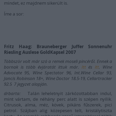
mindet, ez majdnem sikerült is.
Íme a sor:
Fritz Haag: Brauneberger Juffer Sonnenuhr
Riesling Auslese GoldKapsel 2007
Többször volt már szó a remek moseli pincéről. Ennek a
bornak is több évjáratát ittuk már.
Itt
és
itt
. Wine
Advocate 95, Wine Spectator 96, Int.Wine Cellar 93,
Jancis Robinson 18+, Wine Doctor 18.5-19, Cellartracker
92.5 7 jegyzet alapján.
drbarta:
Talán leheletnyit zárkózottabban indul,
mint vártam, de néhány perc alatt is szépen nyílik.
Citrusok, alma, méz, kövek, pikáns fűszerek, pici
petrol. Szájban alig közepesen telt, kristálytiszta