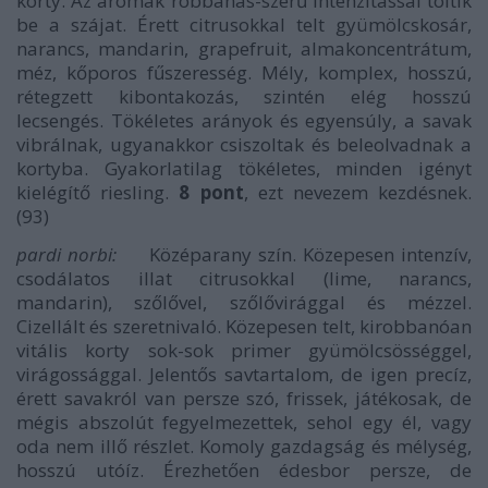
korty. Az aromák robbanás-szerű intenzitással töltik
be a szájat. Érett citrusokkal telt gyümölcskosár,
narancs, mandarin, grapefruit, almakoncentrátum,
méz, kőporos fűszeresség. Mély, komplex, hosszú,
rétegzett kibontakozás, szintén elég hosszú
lecsengés. Tökéletes arányok és egyensúly, a savak
vibrálnak, ugyanakkor csiszoltak és beleolvadnak a
kortyba. Gyakorlatilag tökéletes, minden igényt
kielégítő riesling.
8 pont
, ezt nevezem kezdésnek.
(93)
pardi norbi:
Középarany szín. Közepesen intenzív,
csodálatos illat citrusokkal (lime, narancs,
mandarin), szőlővel, szőlővirággal és mézzel.
Cizellált és szeretnivaló. Közepesen telt, kirobbanóan
vitális korty sok-sok primer gyümölcsösséggel,
virágossággal. Jelentős savtartalom, de igen precíz,
érett savakról van persze szó, frissek, játékosak, de
mégis abszolút fegyelmezettek, sehol egy él, vagy
oda nem illő részlet. Komoly gazdagság és mélység,
hosszú utóíz. Érezhetően édesbor persze, de