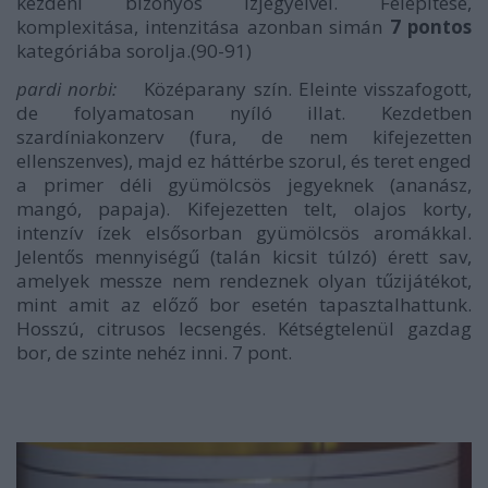
kezdeni bizonyos ízjegyeivel. Felépítése,
komplexitása, intenzitása azonban simán
7 pontos
kategóriába sorolja.(90-91)
pardi norbi:
Középarany szín. Eleinte visszafogott,
de folyamatosan nyíló illat. Kezdetben
szardíniakonzerv (fura, de nem kifejezetten
ellenszenves), majd ez háttérbe szorul, és teret enged
a primer déli gyümölcsös jegyeknek (ananász,
mangó, papaja). Kifejezetten telt, olajos korty,
intenzív ízek elsősorban gyümölcsös aromákkal.
Jelentős mennyiségű (talán kicsit túlzó) érett sav,
amelyek messze nem rendeznek olyan tűzijátékot,
mint amit az előző bor esetén tapasztalhattunk.
Hosszú, citrusos lecsengés. Kétségtelenül gazdag
bor, de szinte nehéz inni.
7 pont
.