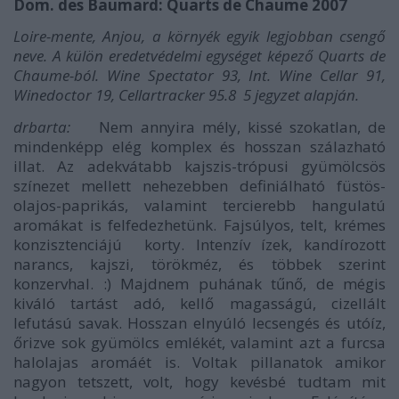
Dom. des Baumard: Quarts de Chaume 2007
Loire-mente, Anjou, a környék egyik legjobban csengő
neve. A külön eredetvédelmi egységet képező Quarts de
Chaume-ból. Wine Spectator 93, Int. Wine Cellar 91,
Winedoctor 19, Cellartracker 95.8 5 jegyzet alapján.
drbarta:
Nem annyira mély, kissé szokatlan, de
mindenképp elég komplex és hosszan szálazható
illat. Az adekvátabb kajszis-trópusi gyümölcsös
színezet mellett nehezebben definiálható füstös-
olajos-paprikás, valamint tercierebb hangulatú
aromákat is felfedezhetünk. Fajsúlyos, telt, krémes
konzisztenciájú korty. Intenzív ízek, kandírozott
narancs, kajszi, törökméz, és többek szerint
konzervhal. :) Majdnem puhának tűnő, de mégis
kiváló tartást adó, kellő magasságú, cizellált
lefutású savak. Hosszan elnyúló lecsengés és utóíz,
őrizve sok gyümölcs emlékét, valamint azt a furcsa
halolajas aromáét is. Voltak pillanatok amikor
nagyon tetszett, volt, hogy kevésbé tudtam mit