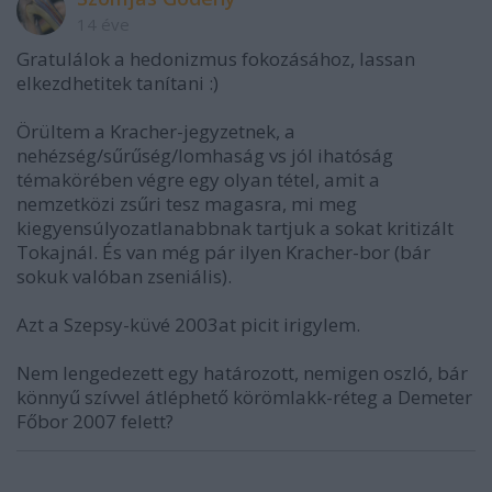
14 éve
Gratulálok a hedonizmus fokozásához, lassan
elkezdhetitek tanítani :)
Örültem a Kracher-jegyzetnek, a
nehézség/sűrűség/lomhaság vs jól ihatóság
témakörében végre egy olyan tétel, amit a
nemzetközi zsűri tesz magasra, mi meg
kiegyensúlyozatlanabbnak tartjuk a sokat kritizált
Tokajnál. És van még pár ilyen Kracher-bor (bár
sokuk valóban zseniális).
Azt a Szepsy-küvé 2003at picit irigylem.
Nem lengedezett egy határozott, nemigen oszló, bár
könnyű szívvel átléphető körömlakk-réteg a Demeter
Főbor 2007 felett?