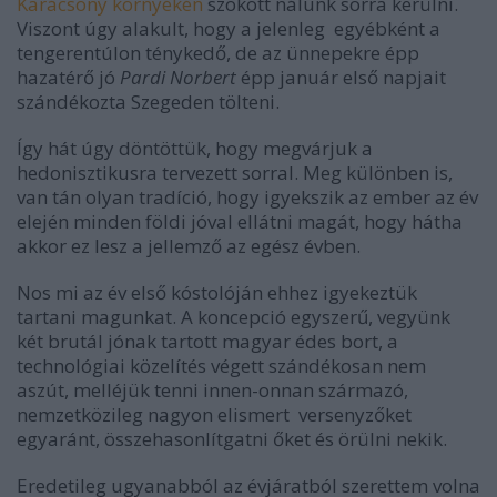
Karácsony környékén
szokott nálunk sorra kerülni.
Viszont úgy alakult, hogy a jelenleg
egyébként a
tengerentúlon ténykedő, de az ünnepekre épp
hazatérő jó
Pardi Norbert
épp január első napjait
szándékozta Szegeden tölteni.
Így hát úgy döntöttük, hogy megvárjuk a
hedonisztikusra tervezett sorral. Meg különben is,
van tán olyan tradíció, hogy igyekszik az ember az év
elején minden földi jóval ellátni magát, hogy hátha
akkor ez lesz a jellemző az egész évben.
Nos mi az év első kóstolóján ehhez igyekeztük
tartani magunkat. A koncepció egyszerű, vegyünk
két brutál jónak tartott magyar édes bort, a
technológiai közelítés végett szándékosan nem
aszút, melléjük tenni innen-onnan származó,
nemzetközileg nagyon elismert versenyzőket
egyaránt, összehasonlítgatni őket és örülni nekik.
Eredetileg ugyanabból az évjáratból szerettem volna