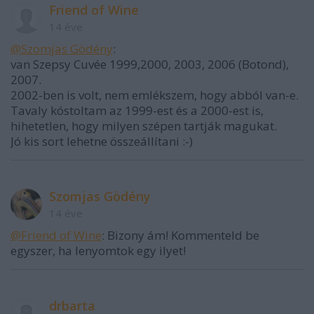
Friend of Wine
14 éve
@Szomjas Gödény
:
van Szepsy Cuvée 1999,2000, 2003, 2006 (Botond),
2007.
2002-ben is volt, nem emlékszem, hogy abból van-e.
Tavaly kóstoltam az 1999-est és a 2000-est is,
hihetetlen, hogy milyen szépen tartják magukat.
Jó kis sort lehetne összeállítani :-)
Szomjas Gödény
14 éve
@Friend of Wine
: Bizony ám! Kommenteld be
egyszer, ha lenyomtok egy ilyet!
drbarta