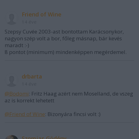
Friend of Wine
14 éve
Szepsy Cuvée 2003-ast bontottam Karácsonykor,
nagyon szép volt a bor, főleg másnap, bár kevés
maradt :-)
8 pontot (minimum) mindenképpen megérdemel.
drbarta
14 éve
@Bodomi
: Fritz Haag azért nem Moselland, de vszeg
az is korrekt lehetett
@Friend of Wine
: Bizonyára fincsi volt :)
Szomjas Gödény